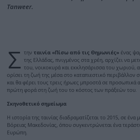
Tanweer.
Σ
την
ταινία «Πίσω από τις Θημωνιές»
ένας ψα
της Ελλάδας, πνιγμένος στα χρέη, αρχίζει να με
του, νοικοκυρά και εκκλησάρισσα του χωριού, α
ορίσει τη ζωή της μέσα στο καταπιεστικό περιβάλλον στ
και θα φέρει τους τρεις ήρωες μπροστά σε προσωπικά αδ
πρώτη φορά στη ζωή του το κόστος των πράξεών του.
Σκηνοθετικό σημείωμα
Η ιστορία της ταινίας διαδραματίζεται το 2015, σε ένα
Βόρειας Μακεδονίας, όπου συγκεντρώνεται ένα τεράστ
Ευρώπη.