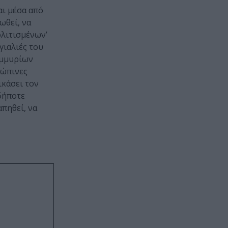
αι μέσα από
ωθεί, να
ολιτισμένων’
γιαλιές του
ομμυρίων
ρώπινες
ικάσει τον
δήποτε
απηθεί, να