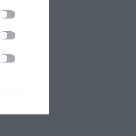
 εδώ!
❯