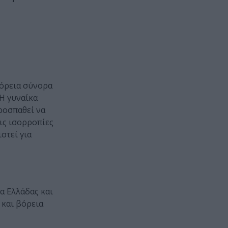
βόρεια σύνορα
 Η γυναίκα
ροσπαθεί να
τις ισορροπίες
στεί για
α Ελλάδας και
 και βόρεια