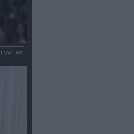
 Τζολί θα