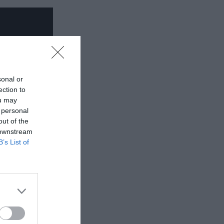
sonal or
ection to
ou may
 personal
out of the
 downstream
B’s List of