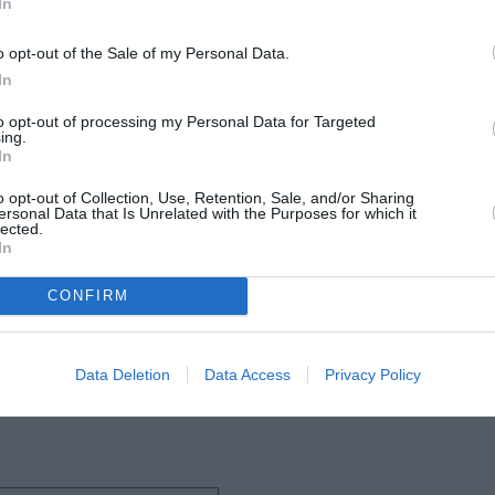
In
o opt-out of the Sale of my Personal Data.
In
to opt-out of processing my Personal Data for Targeted
ing.
In
o opt-out of Collection, Use, Retention, Sale, and/or Sharing
ersonal Data that Is Unrelated with the Purposes for which it
er
lected.
In
μάθετε πρώτοι όλες τις ειδήσεις
CONFIRM
ολιτισμό στο
Culturenow.gr
Data Deletion
Data Access
Privacy Policy
r
Δες