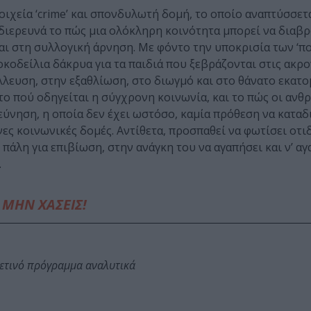
οιχεία ‘crime’ και σπονδυλωτή δομή, το οποίο αναπτύσσετ
 διερευνά το πώς μια ολόκληρη κοινότητα μπορεί να διαβρ
αι στη συλλογική άρνηση. Με φόντο την υποκρισία των ‘π
κοδείλια δάκρυα για τα παιδιά που ξεβράζονται στις ακρο
άλλευση, στην εξαθλίωση, στο διωγμό και στο θάνατο εκατ
 το πού οδηγείται η σύγχρονη κοινωνία, και το πώς οι ανθ
εύνηση, η οποία δεν έχει ωστόσο, καμία πρόθεση να καταδ
ς κοινωνικές δομές. Αντίθετα, προσπαθεί να φωτίσει οτι
άλη για επιβίωση, στην ανάγκη του να αγαπήσει και ν’ αγ
.
ΜΗΝ ΧΑΣΕΙΣ!
φετινό πρόγραμμα αναλυτικά