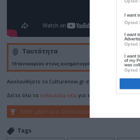
Opted 
I want t
Opted 
I want 
Advertis
Opted 
Ταυτότητα
I want t
of my P
19 Ιανουαρίου στους κινηματογράφους από την Tanwe
was col
Opted 
Ακολουθήστε το Culturenow.gr στο
Google News
και 
Δείτε όλα τα
τελευταία νέα
για την Τέχνη και τον Π
Κάθε μέρα νέοι διαγωνισμοί στο Culturenow.g
Tags