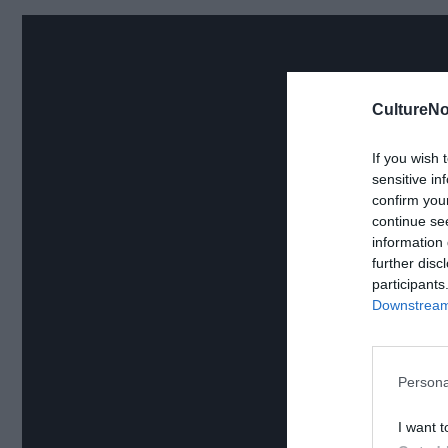
CultureNo
If you wish 
sensitive in
confirm you
continue se
information 
further disc
participants
Downstream 
Persona
I want t