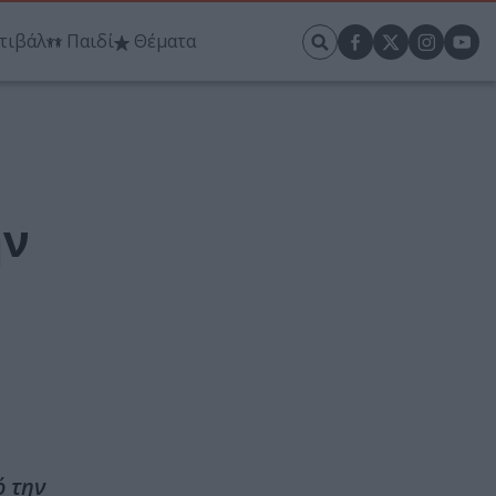
τιβάλ
Παιδί
Θέματα
ην
ό την