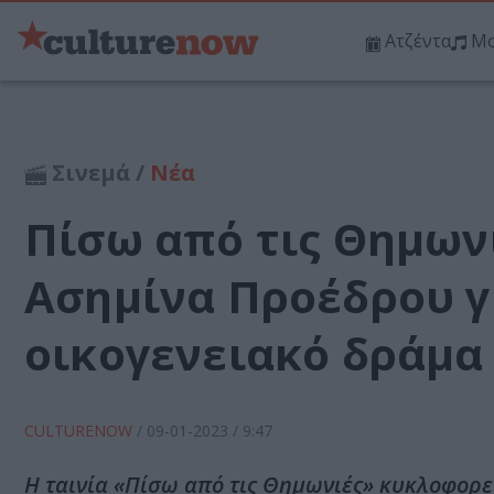
Ατζέντα
Μο
Σινεμά /
Νέα
Πίσω από τις Θημωνι
Ασημίνα Προέδρου γ
οικογενειακό δράμα
CULTURENOW
/
09-01-2023
/ 9:47
Η ταινία «Πίσω από τις Θημωνιές» κυκλοφορε