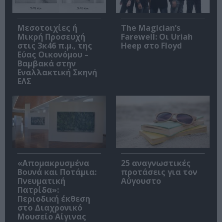
Μεσοτοιχίες ή
The Magician’s
Μικρή Προσευχή
Farewell: Οι Uriah
στις 3κ46 π.μ., της
Heep στο Floyd
Εύας Οικονόμου –
Βαμβακά στην
Εναλλακτική Σκηνή
ΕΛΣ
«Απομακρυσμένα
25 αναγνωστικές
Βουνά και Ποτάμια:
προτάσεις για τον
Πνευματική
Αύγουστο
Πατρίδα»:
Περιοδική έκθεση
στο Διαχρονικό
Μουσείο Αίγινας