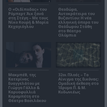
O «Οιδίποδας» του
Θεοδώρα,
Ρόμπερτ Άικ ξανά
Αυτοκράτειρα του
στη Στέγη – Με τους
Βυζαντίου: Η νέα
Νίκο Κουρή & Μαρία
ελληνική όπερα του
Κεχαγιόγλου
Θεόδωρου Στάθη
στο θέατρο
Ολύμπια
Μακμπέθ, της
32οι Πλοές – Το
Κατερίνας
Αίνιγμα της Εικόνας:
Ευαγγελάτου με
Ομαδική έκθεση στο
Γιώργο Γάλλο &
Ίδρυμα Π. & Μ.
Καρυοφυλλιά
Κυδωνιέως
Καραμπέτη στο
Θέατρο Βασιλάκου