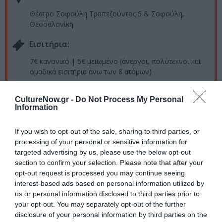
Θέατρο Σοφούλη Τραπεζούντος 5 & Σοφούλη,
Θεσσαλονίκη
Eισιτήρια:
7€ κανονικό | 5€ μειωμένο (άνεργοι, πολύτεκνοι και
ομαδικά εισιτήρια άνω των 8 ατόμων)
Προπώληση:
CultureNow.gr -
Do Not Process My Personal
Information
viva.gr
Πληροφορίες / Κρατήσεις:
If you wish to opt-out of the sale, sharing to third parties, or
processing of your personal or sensitive information for
Τηλ.: 6988 331 511 (καθημερινά, 14:00 – 21:00)
targeted advertising by us, please use the below opt-out
section to confirm your selection. Please note that after your
Ακολουθήστε το Culturenow.gr στο
Google News
και
opt-out request is processed you may continue seeing
interest-based ads based on personal information utilized by
μάθετε πρώτοι όλες τις ειδήσεις
us or personal information disclosed to third parties prior to
your opt-out. You may separately opt-out of the further
Δείτε όλα τα
τελευταία νέα
για την Τέχνη και τον
disclosure of your personal information by third parties on the
Πολιτισμό στο
Culturenow.gr