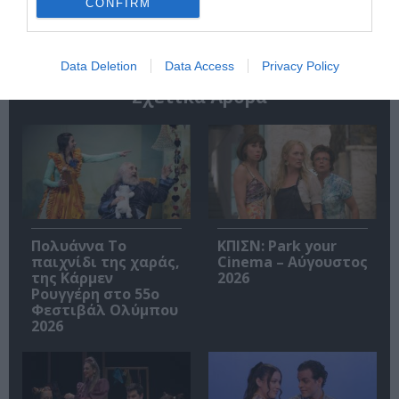
CONFIRM
Data Deletion
Data Access
Privacy Policy
Σχετικά Άρθρα
Πολυάννα Το
ΚΠΙΣΝ: Park your
παιχνίδι της χαράς,
Cinema – Αύγουστος
της Κάρμεν
2026
Ρουγγέρη στο 55ο
Φεστιβάλ Ολύμπου
2026