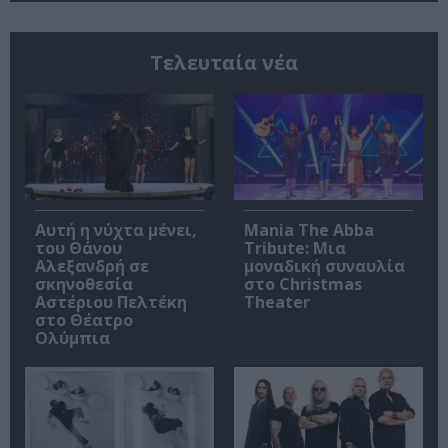
Τελευταία νέα
Αυτή η νύχτα μένει,
Mania The Abba
του Θάνου
Tribute: Μια
Αλεξανδρή σε
μοναδική συναυλία
σκηνοθεσία
στο Christmas
Αστέριου Πελτέκη
Theater
στο Θέατρο
Ολύμπια