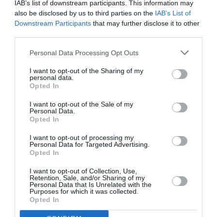
IAB’s list of downstream participants. This information may
also be disclosed by us to third parties on the
IAB’s List of
Νέοι Διαγωνισμοί
❯
Downstream Participants
that may further disclose it to other
third parties.
Tags
Personal Data Processing Opt Outs
ΘΕΑΤΡΟ ΣΟΦΟΥΛΗ
ΚΟΥΚΛΟΘΕΑΤΡΟ
I want to opt-out of the Sharing of my
personal data.
ΠΑΙΔΙΚΕΣ ΠΑΡΑΣΤΑΣΕΙΣ 2019 – 2020
Opted In
ΠΑΙΔΙΚΕΣ ΠΑΡΑΣΤΑΣΕΙΣ ΚΑΙ ΕΚΘΕΣΕΙΣ ΓΙΑ ΠΑΙΔΙΑ
I want to opt-out of the Sale of my
Personal Data.
Opted In
Newsletter
I want to opt-out of processing my
Κάθε βδομάδα στο e-mail σας τα τελευταία νέα για
Personal Data for Targeted Advertising.
την Τέχνη και τον Πολιτισμό!
Opted In
I want to opt-out of Collection, Use,
Retention, Sale, and/or Sharing of my
Personal Data that Is Unrelated with the
Purposes for which it was collected.
Opted In
Ακολουθήστε το Culturenow.gr