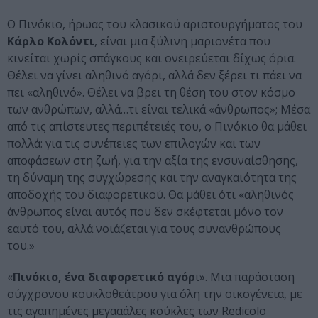
Ο Πινόκιο, ήρωας του κλασικού αριστουργήματος του
Κάρλο Κολόντι
, είναι μια ξύλινη μαριονέτα που
κινείται χωρίς σπάγκους και ονειρεύεται δίχως όρια.
Θέλει να γίνει αληθινό αγόρι, αλλά δεν ξέρει τι πάει να
πει «αληθινό». Θέλει να βρει τη θέση του στον κόσμο
των ανθρώπων, αλλά…τι είναι τελικά «άνθρωπος»; Μέσα
από τις απίστευτες περιπέτειές του, ο Πινόκιο θα μάθει
πολλά: για τις συνέπειες των επιλογών και των
αποφάσεων στη ζωή, για την αξία της ενσυναίσθησης,
τη δύναμη της συγχώρεσης και την αναγκαιότητα της
αποδοχής του διαφορετικού. Θα μάθει ότι «αληθινός
άνθρωπος είναι αυτός που δεν σκέφτεται μόνο τον
εαυτό του, αλλά νοιάζεται για τους συνανθρώπους
του.»
«
Πινόκιο, ένα διαφορετικό αγόρ
ι». Μια παράσταση
σύγχρονου κουκλοθεάτρου για όλη την οικογένεια, με
τις αγαπημένες μεγααάλες κούκλες των Redicolo