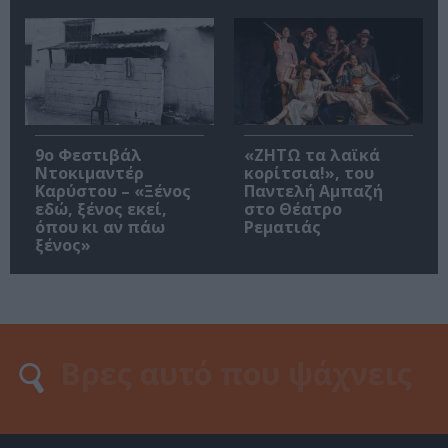
9ο Φεστιβάλ
«ΖΗΤΩ τα λαϊκά
Ντοκιμαντέρ
κορίτσια!», του
Καρύστου – «Ξένος
Παντελή Αμπαζή
εδώ, ξένος εκεί,
στο Θέατρο
όπου κι αν πάω
Ρεματιάς
ξένος»