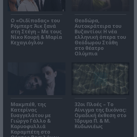
O «Οιδίποδας» του
Θεοδώρα,
Ρόμπερτ Άικ ξανά
Αυτοκράτειρα του
στη Στέγη – Με τους
Βυζαντίου: Η νέα
Νίκο Κουρή & Μαρία
ελληνική όπερα του
Κεχαγιόγλου
Θεόδωρου Στάθη
στο θέατρο
Ολύμπια
Μακμπέθ, της
32οι Πλοές – Το
Κατερίνας
Αίνιγμα της Εικόνας:
Ευαγγελάτου με
Ομαδική έκθεση στο
Γιώργο Γάλλο &
Ίδρυμα Π. & Μ.
Καρυοφυλλιά
Κυδωνιέως
Καραμπέτη στο