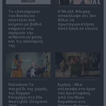
Το «Δεκαήμερο»
Η Μισέλ Φάιφερ
του Βοκάκιου
αποκάλυψε ότι δεν
αποτελεί ένα
θέλει να
κείμενο με βαθιά
πρωταγωνιστήσει
νοήματα που
ποτέ ξανά σε ταινία
αφορούν την
ανθρώπινη φύση
και τις αδυναμίες
της
Πολυάννα Το
Ειρήνη – Μια
παιχνίδι της χαράς,
επίσκεψη στο έργο
της Κάρμεν
του Αριστοφάνη,
Ρουγγέρη στο 55ο
από τον Νίκο
Φεστιβάλ Ολύμπου
Καραθάνο στο
2026
Θέατρο Βράχων