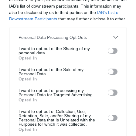
IAB’s list of downstream participants. This information may
also be disclosed by us to third parties on the
IAB’s List of
Downstream Participants
that may further disclose it to other
Ακολουθήστε το Culturenow.gr
third parties.
Personal Data Processing Opt Outs
I want to opt-out of the Sharing of my
personal data.
Σχετικά Άρθρα
Opted In
I want to opt-out of the Sale of my
Personal Data.
Opted In
I want to opt-out of processing my
Personal Data for Targeted Advertising.
Opted In
Οι Arab Strap στο
Τα τραγούδια μας:
I want to opt-out of Collection, Use,
Gazarte Ground
Ευανθία
Retention, Sale, and/or Sharing of my
Stage
Ρεμπούτσικα και
Personal Data that Is Unrelated with the
Purposes for which it was collected.
Άρης Δαβαράκης
Opted In
στην Πάρο