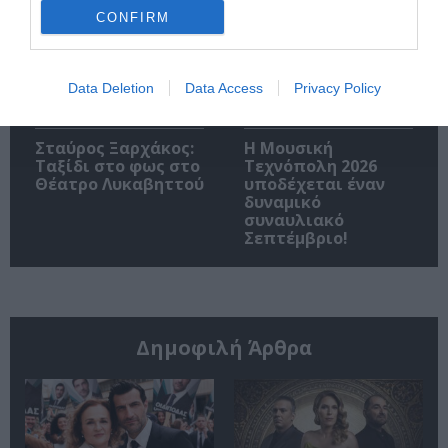
CONFIRM
Data Deletion
Data Access
Privacy Policy
Σταύρος Ξαρχάκος:
Η Μουσική
Ταξίδι στο φως στο
Τεχνόπολη 2026
Θέατρο Λυκαβηττού
υποδέχεται έναν
δυναμικό
συναυλιακό
Σεπτέμβριο!
Δημοφιλή Άρθρα