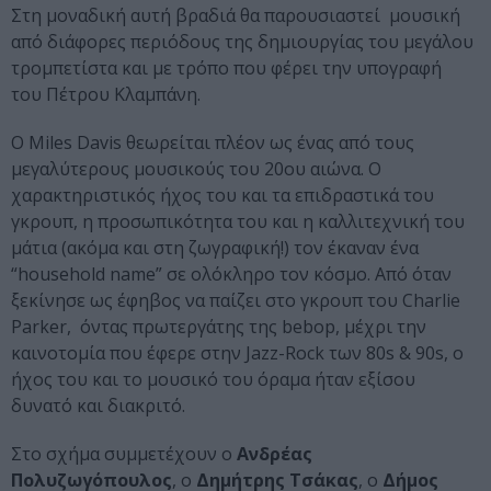
Στη μοναδική αυτή βραδιά θα παρουσιαστεί μουσική
από διάφορες περιόδους της δημιουργίας του μεγάλου
τρομπετίστα και με τρόπο που φέρει την υπογραφή
του Πέτρου Κλαμπάνη.
Ο Miles Davis θεωρείται πλέον ως ένας από τους
μεγαλύτερους μουσικούς του 20ου αιώνα. Ο
χαρακτηριστικός ήχος του και τα επιδραστικά του
γκρουπ, η προσωπικότητα του και η καλλιτεχνική του
μάτια (ακόμα και στη ζωγραφική!) τον έκαναν ένα
“household name” σε ολόκληρο τον κόσμο. Από όταν
ξεκίνησε ως έφηβος να παίζει στο γκρουπ του Charlie
Parker, όντας πρωτεργάτης της bebop, μέχρι την
καινοτομία που έφερε στην Jazz-Rock των 80s & 90s, ο
ήχος του και το μουσικό του όραμα ήταν εξίσου
δυνατό και διακριτό.
Στο σχήμα συμμετέχουν ο
Ανδρέας
Πολυζωγόπουλος
, ο
Δημήτρης Τσάκας
, ο
Δήμος