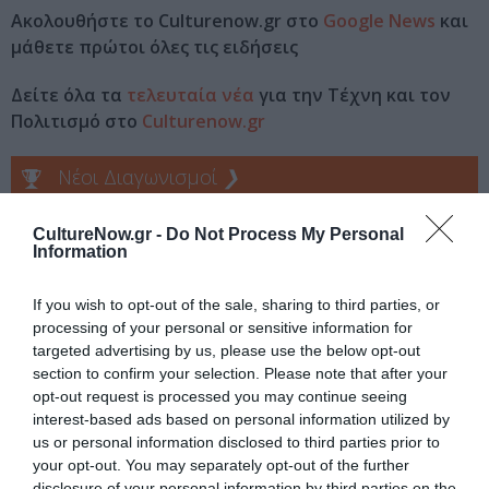
Ακολουθήστε το Culturenow.gr στο
Google News
και
μάθετε πρώτοι όλες τις ειδήσεις
Δείτε όλα τα
τελευταία νέα
για την Τέχνη και τον
Πολιτισμό στο
Culturenow.gr
Νέοι Διαγωνισμοί
❯
Tags
CultureNow.gr -
Do Not Process My Personal
Information
JAZZ - BLUES - ETHNIC
ΑΛΕΞΑΝΔΡΟΣ ΔΡΑΚΟΣ ΚΤΙΣΤΑΚΗΣ
If you wish to opt-out of the sale, sharing to third parties, or
ΠΕΤΡΟΣ ΚΛΑΜΠΑΝΗΣ
ΣΥΝΑΥΛΙΕΣ 2023
processing of your personal or sensitive information for
targeted advertising by us, please use the below opt-out
Newsletter
section to confirm your selection. Please note that after your
opt-out request is processed you may continue seeing
Κάθε βδομάδα στο e-mail σας τα τελευταία νέα για
interest-based ads based on personal information utilized by
την Τέχνη και τον Πολιτισμό!
us or personal information disclosed to third parties prior to
your opt-out. You may separately opt-out of the further
disclosure of your personal information by third parties on the