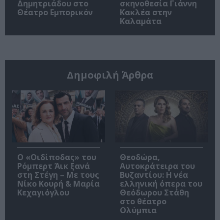
Δημητριάδου στο
σκηνοθεσία Γιάννη
Θέατρο Εμπορικόν
Κακλέα στην
Καλαμάτα
Δημοφιλή Άρθρα
O «Οιδίποδας» του
Θεοδώρα,
Ρόμπερτ Άικ ξανά
Αυτοκράτειρα του
στη Στέγη – Με τους
Βυζαντίου: Η νέα
Νίκο Κουρή & Μαρία
ελληνική όπερα του
Κεχαγιόγλου
Θεόδωρου Στάθη
στο θέατρο
Ολύμπια