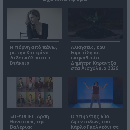
Η πόρνη από πάνω,
Άλκηστις, του
με την Κατερίνα
Ευριπίδη σε
Διδασκάλου στο
σκηνοθεσία
Βεάκειο
Δημήτρη Καραντζά
στα Αισχύλεια 2026
«DEADLIFT. Άρση
Ο Υπηρέτης δύο
θανάτου», της
Αφεντάδων, του
Βαλέριας
Κάρλο Γκολντόνι σε