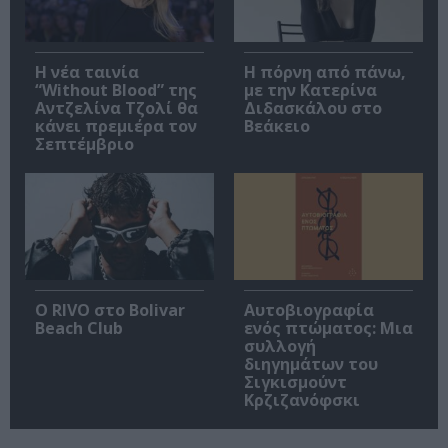
Η νέα ταινία
Η πόρνη από πάνω,
“Without Blood” της
με την Κατερίνα
Αντζελίνα Τζολί θα
Διδασκάλου στο
κάνει πρεμιέρα τον
Βεάκειο
Σεπτέμβριο
Ο RIVO στο Bolivar
Αυτοβιογραφία
Beach Club
ενός πτώματος: Μια
συλλογή
διηγημάτων του
Σιγκισμούντ
Κρζιζανόφσκι