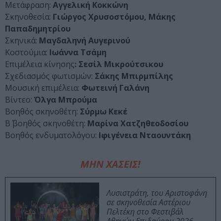
Μετάφραση:
Αγγελική Κοκκώνη
Σκηνοθεσία:
Γιώργος Χρυσοστόμου, Μάκης
Παπαδημητρίου
Σκηνικά:
Μαγδαληνή Αυγερινού
Κοστούμια:
Ιωάννα Τσάμη
Επιμέλεια κίνησης
: Σεσίλ Μικρούτσικου
Σχεδιασμός φωτισμών:
Σάκης Μπιρμπίλης
Μουσική επιμέλεια:
Φωτεινή Γαλάνη
Βίντεο:
Όλγα Μπρούμα
Βοηθός σκηνοθέτη:
Σύρμω Κεκέ
Β΄ βοηθός σκηνοθέτη:
Μαρίνα Χατζηθεοδοσίου
Βοηθός ενδυματολόγου:
Ιφιγένεια Νταουντάκη
ΜΗΝ ΧΑΣΕΙΣ!
Λυσιστράτη, του Αριστοφάνη
σε σκηνοθεσία Αστέριου
Πελτέκη στο Φεστιβάλ