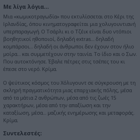
Με λίγα λόγια…
Μια «κωμικοτραγωδία» που εκτυλίσσεται στο Κέρι της
Ιρλανδίας, όπου κινηματογραφείται μια χολυγουντιανή
υπερπαραγωγή. Ο Τσάρλι κι ο Τζέικ είναι δυο ντόπιοι
βοηθητικοί ηθοποιοί, δηλαδή extras… δηλαδή
κομπάρσοι… δηλαδή οι άνθρωποι δεν έχουν στον ήλιο
μοίρα… και συμμετέχουν στην ταινία. Το ίδιο και ο Σων.
Που αυτοκτόνησε. Έβαλε πέτρες στις τσέπες του κι
έπεσε στο νερό. Κρίμα.
Ο ψεύτικος κόσμος του Χόλυγουντ σε σύγκρουση με τη
σκληρή πραγματικότητα μιας επαρχιακής πόλης, μέσα
από τα μάτια 2 ανθρώπων, μέσα από τις ζωές 15
χαρακτήρων, μέσα από την απαξίωση και την
καταξίωση, μέσα… μαζικής ενημέρωσης και μεταφοράς.
Κρίμα.
Συντελεστές: