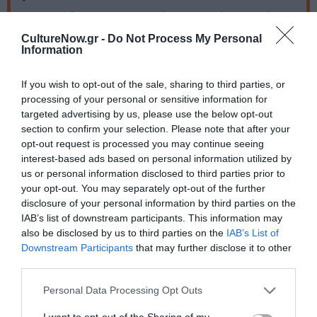
Προπώληση: 13€ κανονικό, 11€ μειωμένο - Ταμείο: 15€
κανονικό, 13€ μειωμένο (φοιτητικό, ανέργων, άνω των
CultureNow.gr -
Do Not Process My Personal
65, ΑΜΕΑ)
Information
Προπώληση:
If you wish to opt-out of the sale, sharing to third parties, or
viva.gr
processing of your personal or sensitive information for
targeted advertising by us, please use the below opt-out
Πληροφορίες / Κρατήσεις:
section to confirm your selection. Please note that after your
opt-out request is processed you may continue seeing
nkt.gr
interest-based ads based on personal information utilized by
us or personal information disclosed to third parties prior to
your opt-out. You may separately opt-out of the further
Ακολουθήστε το Culturenow.gr στο
Google News
και
disclosure of your personal information by third parties on the
μάθετε πρώτοι όλες τις ειδήσεις
IAB’s list of downstream participants. This information may
also be disclosed by us to third parties on the
IAB’s List of
Δείτε όλα τα
τελευταία νέα
για την Τέχνη και τον
Downstream Participants
that may further disclose it to other
Πολιτισμό στο
Culturenow.gr
third parties.
Personal Data Processing Opt Outs
Νέοι Διαγωνισμοί
❯
I want to opt-out of the Sharing of my