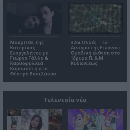
Μακμπέθ, της
32οι Πλοές – Το
Κατερίνας
Αίνιγμα της Εικόνας:
Ευαγγελάτου με
Ομαδική έκθεση στο
Γιώργο Γάλλο &
Ίδρυμα Π. & Μ.
Καρυοφυλλιά
Κυδωνιέως
Καραμπέτη στο
Θέατρο Βασιλάκου
Τελευταία νέα