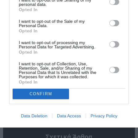
personal data.
Tags
Opted In
ΓΙΩΡΓΟΣ ΧΡΥΣΟΣΤΟΜΟΥ
ΚΩΜΩΔΙΑ
I want to opt-out of the Sale of my
Personal Data.
ΜΑΚΗΣ ΠΑΠΑΔΗΜΗΤΡΙΟΥ
Opted In
I want to opt-out of processing my
Newsletter
Personal Data for Targeted Advertising.
Opted In
Κάθε βδομάδα στο e-mail σας τα τελευταία νέα για
την Τέχνη και τον Πολιτισμό!
I want to opt-out of Collection, Use,
Retention, Sale, and/or Sharing of my
Personal Data that Is Unrelated with the
Purposes for which it was collected.
Opted In
CONFIRM
Ακολουθήστε το Culturenow.gr
Data Deletion
Data Access
Privacy Policy
Σχετικά Άρθρα