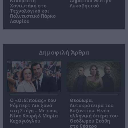
Νικορέστη
Δημοτικό Θέατρο
Χανιωτάκη στο
Λυκαβηττού
Τεχνολογικό και
Πολιτιστικό Πάρκο
Λαυρίου
Δημοφιλή Άρθρα
O «Οιδίποδας» του
Θεοδώρα,
Ρόμπερτ Άικ ξανά
Αυτοκράτειρα του
στη Στέγη – Με τους
Βυζαντίου: Η νέα
Νίκο Κουρή & Μαρία
ελληνική όπερα του
Κεχαγιόγλου
Θεόδωρου Στάθη
στο θέατρο