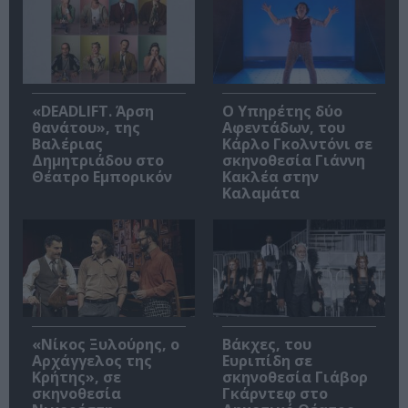
«DEADLIFT. Άρση
Ο Υπηρέτης δύο
θανάτου», της
Αφεντάδων, του
Βαλέριας
Κάρλο Γκολντόνι σε
Δημητριάδου στο
σκηνοθεσία Γιάννη
Θέατρο Εμπορικόν
Κακλέα στην
Καλαμάτα
«Νίκος Ξυλούρης, ο
Βάκχες, του
Αρχάγγελος της
Ευριπίδη σε
Κρήτης», σε
σκηνοθεσία Γιάβορ
σκηνοθεσία
Γκάρντεφ στο