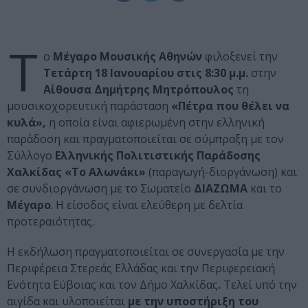
Τ
ο
Μέγαρο Μουσικής Αθηνών
φιλοξενεί την
Τετάρτη 18 Ιανουαρίου στις 8:30 μ.μ.
στην
Αίθουσα Δημήτρης Μητρόπουλος
τη
μουσικοχορευτική παράσταση
«Πέτρα που θέλει να
κυλά»,
η οποία είναι
αφιερωμένη στην ελληνική
παράδοση
και πραγματοποιείται
σε σύμπραξη με τον
Σύλλογο
Ελληνικής Πολιτιστικής Παράδοσης
Χαλκίδας «Το Αλωνάκι»
(παραγωγή-διοργάνωση)
και
σε συνδιοργάνωση με το Σωματείο
ΔΙΑΖΩΜΑ
και το
Μέγαρο
. Η
είσοδος
είναι
ελεύθερη με δελτία
προτεραιότητας
.
Η εκδήλωση πραγματοποιείται σε συνεργασία με την
Περιφέρεια Στερεάς Ελλάδας
και την
Περιφερειακή
Ενότητα Εύβοιας
και τον
Δήμο Χαλκίδας
.
Τελεί
υπό την
αιγίδα
και υλοποιείται
με την υποστήριξη του