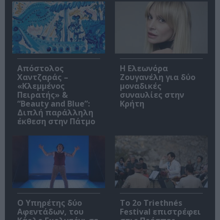
Απόστολος
Η Ελεωνόρα
Χαντζαράς –
Ζουγανέλη για δύο
«Κλεμμένος
μοναδικές
Πειρατής» &
συναυλίες στην
“Beauty and Blue”:
Κρήτη
Διπλή παράλληλη
έκθεση στην Πάτμο
Ο Υπηρέτης δύο
Το 2ο Triethnés
Αφεντάδων, του
Festival επιστρέφει