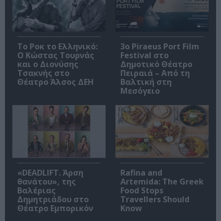
Το Ροκ το Ελληνικό:
3o Piraeus Port Film
Ο Κώστας Τουρνάς
Festival στο
και ο Διονύσης
Δημοτικό Θέατρο
Τσακνής στο
Πειραιά – Από τη
Θέατρο Άλσος ΔΕΗ
Βαλτική στη
Μεσόγειο
«DEADLIFT. Άρση
Rafina and
θανάτου», της
Artemida: The Greek
Βαλέριας
Food Stops
Δημητριάδου στο
Travellers Should
Θέατρο Εμπορικόν
Know