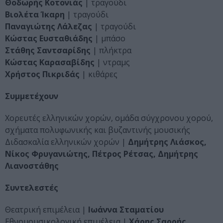
Θοδωρής Κοτονιάς
| τραγούδι
Βιολέτα Ίκαρη
| τραγούδι
Παναγιώτης Λάλεζας
| τραγούδι
Κώστας Ευσταθιάδης
| μπάσο
Στάθης Σαντσαρίδης
| πλήκτρα
Κώστας Καρασαβίδης
| ντραμς
Χρήστος Πικριδάς
| κιθάρες
Συμμετέχουν
Χορευτές ελληνικών χορών, ομάδα σύγχρονου χορού,
σχήματα πολυφωνικής και βυζαντινής μουσικής
Διδασκαλία ελληνικών χορών |
Δημήτρης Λιάσκος,
Νίκος Φρυγανιώτης, Πέτρος Ρέτσας, Δημήτρης
Λιανοστάθης
Συντελεστές
Θεατρική επιμέλεια |
Ιωάννα Σταματίου
Εθνομουσικολογική επιμέλεια |
Χάρης Σαρρής