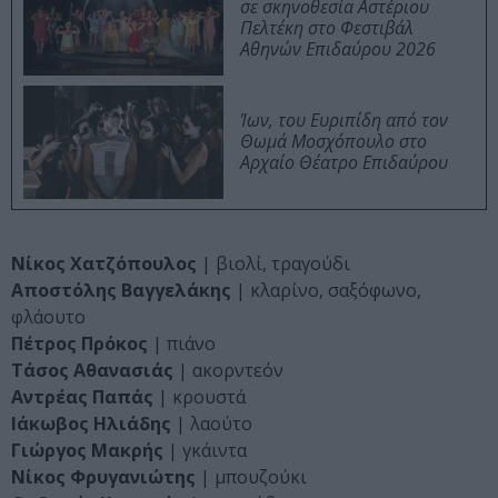
σε σκηνοθεσία Αστέριου
Πελτέκη στο Φεστιβάλ
Αθηνών Επιδαύρου 2026
Ίων, του Ευριπίδη από τον
Θωμά Μοσχόπουλο στο
Αρχαίο Θέατρο Επιδαύρου
Νίκος Χατζόπουλος
| βιολί, τραγούδι
Αποστόλης Βαγγελάκης
| κλαρίνο, σαξόφωνο,
φλάουτο
Πέτρος Πρόκος
| πιάνο
Τάσος Αθανασιάς
| ακορντεόν
Αντρέας Παπάς
| κρουστά
Ιάκωβος Ηλιάδης
| λαούτο
Γιώργος Μακρής
| γκάιντα
Νίκος Φρυγανιώτης
| μπουζούκι