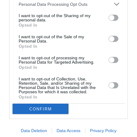
Personal Data Processing Opt Outs
Είσοδος ελεύθερη με δελτία προτεραιότητας
I want to opt-out of the Sharing of my
personal data.
Πληροφορίες / Κρατήσεις:
Opted In
Τηλ.: 210 72 82 333 |
megaron.gr
I want to opt-out of the Sale of my
Personal Data.
Opted In
Ακολουθήστε το Culturenow.gr στο
Google News
και
μάθετε πρώτοι όλες τις ειδήσεις
I want to opt-out of processing my
Personal Data for Targeted Advertising.
Opted In
Δείτε όλα τα
τελευταία νέα
για την Τέχνη και τον
Πολιτισμό στο
Culturenow.gr
I want to opt-out of Collection, Use,
Retention, Sale, and/or Sharing of my
Personal Data that Is Unrelated with the
Purposes for which it was collected.
Νέοι Διαγωνισμοί
❯
Opted In
Tags
CONFIRM
ΔΩΡΕΑΝ ΕΚΔΗΛΩΣΕΙΣ
ΕΝΤΕΧΝΟ - ΛΑΪΚΟ - ΠΑΡΑΔΟΣΙΑΚΗ
Data Deletion
Data Access
Privacy Policy
ΘΕΑΤΡΙΚΕΣ ΠΑΡΑΣΤΑΣΕΙΣ 2022 - 2023