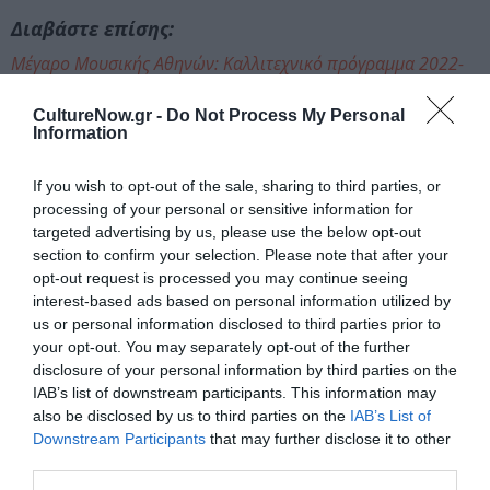
Διαβάστε επίσης:
Μέγαρο Μουσικής Αθηνών: Καλλιτεχνικό πρόγραμμα 2022-
2023
CultureNow.gr -
Do Not Process My Personal
Information
Ταυτότητα Εκδήλωσης
If you wish to opt-out of the sale, sharing to third parties, or
Ημερομηνία:
processing of your personal or sensitive information for
targeted advertising by us, please use the below opt-out
18/01/2023
section to confirm your selection. Please note that after your
opt-out request is processed you may continue seeing
20:30
interest-based ads based on personal information utilized by
Τοποθεσία:
us or personal information disclosed to third parties prior to
your opt-out. You may separately opt-out of the further
Μέγαρο Μουσικής Αθηνών - Αίθουσα Δ.
disclosure of your personal information by third parties on the
Μητρόπουλος, Βασ. Σοφίας & Κόκκαλη, Αθήνα
IAB’s list of downstream participants. This information may
also be disclosed by us to third parties on the
IAB’s List of
Μέγαρο Μουσικής Αθηνών
Downstream Participants
that may further disclose it to other
third parties.
Eισιτήρια: