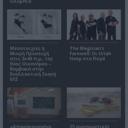
Ολύμπια
Μεσοτοιχίες ή
The Magician’s
Μικρή Προσευχή
Farewell: Οι Uriah
στις 3κ46 π.μ., της
Heep στο Floyd
Εύας Οικονόμου –
Βαμβακά στην
Εναλλακτική Σκηνή
ΕΛΣ
«Απομακρυσμένα
25 αναγνωστικές