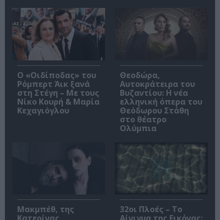
O «Οιδίποδας» του
Θεοδώρα,
Ρόμπερτ Άικ ξανά
Αυτοκράτειρα του
στη Στέγη – Με τους
Βυζαντίου: Η νέα
Νίκο Κουρή & Μαρία
ελληνική όπερα του
Κεχαγιόγλου
Θεόδωρου Στάθη
στο θέατρο
Ολύμπια
Μακμπέθ, της
32οι Πλοές – Το
Κατερίνας
Αίνιγμα της Εικόνας: