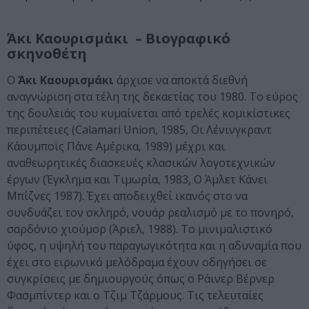
Άκι Καουρισμάκι – Βιογραφικό
σκηνοθέτη
Ο
Άκι Καουρισμάκι
άρχισε να αποκτά διεθνή
αναγνώριση στα τέλη της δεκαετίας του 1980. Το εύρος
της δουλειάς του κυμαίνεται από τρελές κομικίστικες
περιπέτειες (Calamari Union, 1985, Οι Λένινγκραντ
Κάουμποϊς Πάνε Αμέρικα, 1989) μέχρι και
αναθεωρητικές διασκευές κλασικών λογοτεχνικών
έργων (Έγκλημα και Τιμωρία, 1983, Ο Άμλετ Κάνει
Μπίζνες 1987). Έχει αποδειχθεί ικανός στο να
συνδυάζει τον σκληρό, νουάρ ρεαλισμό με το πονηρό,
σαρδόνιο χιούμορ (Άριελ, 1988). Το μινιμαλιστικό
ύφος, η υψηλή του παραγωγικότητα και η αδυναμία που
έχει στο ειρωνικό μελόδραμα έχουν οδηγήσει σε
συγκρίσεις με δημιουργούς όπως ο Ράινερ Βέρνερ
Φασμπίντερ και ο Τζιμ Τζάρμους. Τις τελευταίες