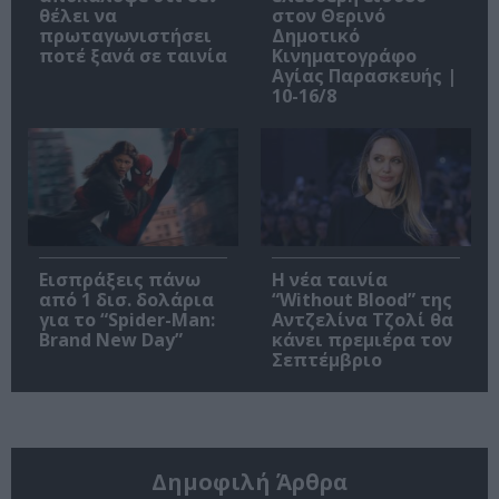
θέλει να
στον Θερινό
πρωταγωνιστήσει
Δημοτικό
ποτέ ξανά σε ταινία
Κινηματογράφο
Αγίας Παρασκευής |
10-16/8
Εισπράξεις πάνω
Η νέα ταινία
από 1 δισ. δολάρια
“Without Blood” της
για το “Spider-Man:
Αντζελίνα Τζολί θα
Brand New Day”
κάνει πρεμιέρα τον
Σεπτέμβριο
Δημοφιλή Άρθρα