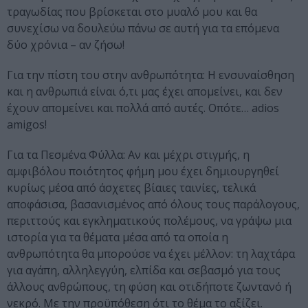
τραγωδίας που βρίσκεται στο μυαλό μου και θα
συνεχίσω να δουλεύω πάνω σε αυτή για τα επόμενα
δύο χρόνια – αν ζήσω!
Για την πίστη του στην ανθρωπότητα: Η ενσυναίσθηση
και η ανθρωπιά είναι ό,τι μας έχει απομείνει, και δεν
έχουν απομείνει και πολλά από αυτές. Οπότε… adios
amigos!
Για τα Πεσμένα Φύλλα: Αν και μέχρι στιγμής, η
αμφιβόλου ποιότητος φήμη μου έχει δημιουργηθεί
κυρίως μέσα από άσχετες βίαιες ταινίες, τελικά
αποφάσισα, βασανισμένος από όλους τους παράλογους,
περιττούς και εγκληματικούς πολέμους, να γράψω μια
ιστορία για τα θέματα μέσα από τα οποία η
ανθρωπότητα θα μπορούσε να έχει μέλλον: τη λαχτάρα
για αγάπη, αλληλεγγύη, ελπίδα και σεβασμό για τους
άλλους ανθρώπους, τη φύση και οτιδήποτε ζωντανό ή
νεκρό. Με την προϋπόθεση ότι το θέμα το αξίζει.