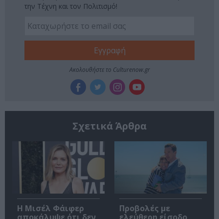
την Τέχνη και τον Πολιτισμό!
Ακολουθήστε το Culturenow.gr
Σχετικά Άρθρα
Η Μισέλ Φάιφερ
Προβολές με
αποκάλυψε ότι δεν
ελεύθερη είσοδο