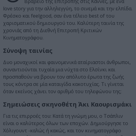
Βραβείο της Επιτροπής στις Κάννες, με ένα
love story για την αλληλεγγύη, το σινεμά και την ελπίδα.
Φρέσκο και feelgood, σαν ένα τέλειο best of του
χαρισματικού δημιουργού του. Καλύτερη ταινία της
χρονιάς από τη Διεθνή Επιτροπή Κριτικών
Κινηματογράφου.
Σύνοψη ταινίας
Δυο μοναχικοί και φαινομενικά αταίριαστοι άνθρωποι,
συναντιούνται τυχαία μια νύχτα στο Ελσίνκι και
προσπαθούν να βρουν τον απόλυτο έρωτα της ζωής
τους κόντρα σε μία καταιγίδα κακοτυχίας. Τι γίνεται
όταν εκείνος χάνει τον αριθμό του τηλεφώνου της;
Σημειώσεις σκηνοθέτη Άκι Καουρισμάκι
Για τις επιρροές του: Κατά τη γνώμη μου, ο Τσάπλιν
είναι ο καλύτερος όλων των εποχών. Δημιούργησε το
Χόλιγουντ -καλώς ή κακώς, και τον κινηματογράφο