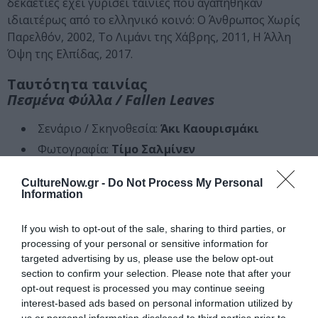
δεκαετίες έχει γυρίσει ταινίες που αγαπήθηκαν
ιδιαιτέρως από το ελληνικό κοινό: Ο Άνθρωπος Χωρίς
Παρελθόν, 2002, Το Λιμάνι της Χάβρης, 2011, Η Άλλη
Όψη της Ελπίδας, 2017.
Ταυτότητα ταινίας
Πεσμένα Φύλλα / Fallen Leaves
Σενάριο / Σκηνοθεσία:
Άκι Καουρισμάκι
Φωτογραφία:
Τίμο Σαλμίνεν
Φωτισμός:
Όλι Βάρχα
CultureNow.gr -
Do Not Process My Personal
Σκηνικά:
Βίλε Γκρούνροος
Information
Κοστούμια:
Τιίνα Καουκάκεν
If you wish to opt-out of the sale, sharing to third parties, or
Ήχος
: Πιέτου Κορχόνεν
processing of your personal or sensitive information for
Μοντάζ:
Σαμού Χεϊκίλα
targeted advertising by us, please use the below opt-out
Παραγωγή:
Άκι Καουρισμάκι, Μίσα Γιάρι, Μαρκ
section to confirm your selection. Please note that after your
Λουόφ, Ράινχαρντ Μπρούντιγκ
opt-out request is processed you may continue seeing
interest-based ads based on personal information utilized by
Πρωταγωνιστούν
: Άλμα Πόιστι, Γιούσι
us or personal information disclosed to third parties prior to