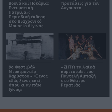
Βουνά και Ποτάμια:
προτάσεις για τον
Πνευματική
Αύγουστο
Πατρίδα»:
Περιοδική έκθεση
στο Διαχρονικό
Μουσείο Αίγινας
9ο Φεστιβάλ
«ΖΗΤΩ τα λαϊκά
Ντοκιμαντέρ
κορίτσια!», του
Καρύστου – «Ξένος
Παντελή Αμπαζή
εδώ, ξένος εκεί,
στο Θέατρο
όπου κι αν πάω
Ρεματιάς
ξένος»