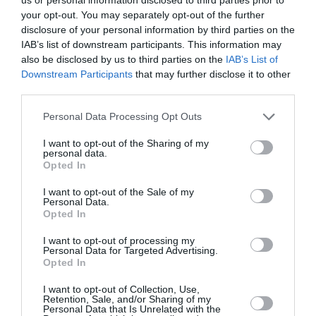
Βάτανεν, Αλίνα Τομνίκοφ
your opt-out. You may separately opt-out of the further
Διάρκεια:
81’
disclosure of your personal information by third parties on the
IAB’s list of downstream participants. This information may
Χώρα Παραγωγής:
Φινλανδία, Γερμανία
also be disclosed by us to third parties on the
IAB’s List of
Έτος Παραγωγής:
2023
Downstream Participants
that may further disclose it to other
third parties.
Personal Data Processing Opt Outs
I want to opt-out of the Sharing of my
personal data.
Opted In
I want to opt-out of the Sale of my
Personal Data.
Opted In
I want to opt-out of processing my
Personal Data for Targeted Advertising.
Opted In
I want to opt-out of Collection, Use,
Ταυτότητα
Retention, Sale, and/or Sharing of my
Personal Data that Is Unrelated with the