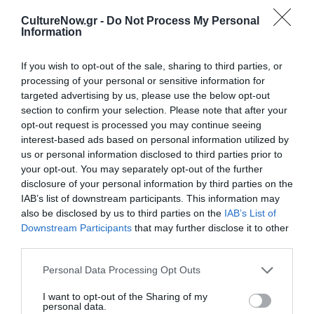
Ημερομηνία:
CultureNow.gr -
Do Not Process My Personal
Information
31/03/2025
13/05/2025
Από:
Εως:
Δευτέρα και Τρίτη στις 21:00
If you wish to opt-out of the sale, sharing to third parties, or
processing of your personal or sensitive information for
Τοποθεσία:
targeted advertising by us, please use the below opt-out
Κέντρο Ελέγχου Τηλεοράσεων, Κύπρου 91Α & Σικίνου
section to confirm your selection. Please note that after your
35Α, Κυψέλη, Αθήνα
opt-out request is processed you may continue seeing
interest-based ads based on personal information utilized by
us or personal information disclosed to third parties prior to
Κέντρο Ελέγχου Τηλεοράσεων
your opt-out. You may separately opt-out of the further
disclosure of your personal information by third parties on the
Eισιτήρια:
IAB’s list of downstream participants. This information may
also be disclosed by us to third parties on the
IAB’s List of
12€ | 10€ (φοιτητικό, 65+) | 5€ (κάρτα ανεργίας, ΣΕΗ,
Downstream Participants
that may further disclose it to other
ΑΜΕΑ)
third parties.
Πληροφορίες / Κρατήσεις:
Personal Data Processing Opt Outs
Τηλ: 213 00 40 496 |
polychorosket.gr
I want to opt-out of the Sharing of my
personal data.