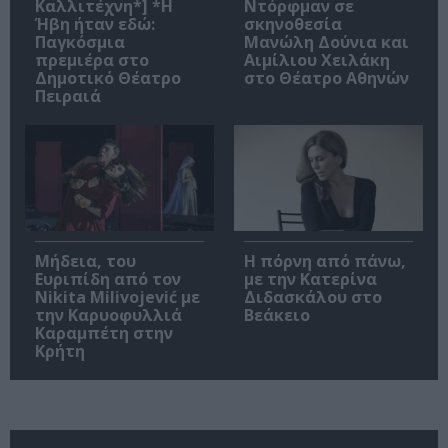
Καλλιτέχνη*] *Η
Ντόρφμαν σε
Ήβη ήταν εδώ:
σκηνοθεσία
Παγκόσμια
Μανώλη Δούνια και
πρεμιέρα στο
Αιμίλιου Χειλάκη
Δημοτικό Θέατρο
στο Θέατρο Αθηνών
Πειραιά
Μήδεια, του
Η πόρνη από πάνω,
Ευριπίδη από τον
με την Κατερίνα
Nikita Milivojević με
Διδασκάλου στο
την Καρυοφυλλιά
Βεάκειο
Καραμπέτη στην
Κρήτη