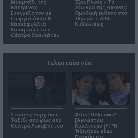
Μακμπέθ, της
32οι Πλοές – Το
Κατερίνας
Αίνιγμα της Εικόνας:
Ευαγγελάτου με
Ομαδική έκθεση στο
Γιώργο Γάλλο &
Ίδρυμα Π. & Μ.
Καρυοφυλλιά
Κυδωνιέως
Καραμπέτη στο
Θέατρο Βασιλάκου
Τελευταία νέα
Σταύρος Ξαρχάκος:
Artist Unknown*
Ταξίδι στο φως στο
[Αγνώστου
Θέατρο Λυκαβηττού
Καλλιτέχνη*] *Η
Ήβη ήταν εδώ:
Παγκόσμια