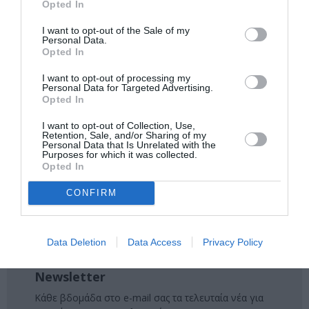
Opted In
Ακολουθήστε το Culturenow.gr στο
Google News
και
μάθετε πρώτοι όλες τις ειδήσεις
I want to opt-out of the Sale of my
Personal Data.
Opted In
Δείτε όλα τα
τελευταία νέα
για την Τέχνη και τον
Πολιτισμό στο
Culturenow.gr
I want to opt-out of processing my
Personal Data for Targeted Advertising.
Opted In
Νέοι Διαγωνισμοί
❯
I want to opt-out of Collection, Use,
Retention, Sale, and/or Sharing of my
Tags
Personal Data that Is Unrelated with the
Purposes for which it was collected.
Opted In
ΔΡΑΜΑΤΟΠΟΙΗΜΕΝΗ ΛΟΓΟΤΕΧΝΙΑ
ΕΚΔΟΣΕΙΣ ΠΟΛΙΣ
ΕΛΛΗΝΕΣ ΣΥΓΓΡΑΦΕΙΣ
ΕΛΛΗΝΙΚΟ ΕΡΓΟ
CONFIRM
ΘΕΑΤΡΙΚΕΣ ΠΑΡΑΣΤΑΣΕΙΣ 2024 - 2025
ΧΡΗΣΤΟΣ ΟΙΚΟΝΟΜΟΥ
Data Deletion
Data Access
Privacy Policy
Newsletter
Κάθε βδομάδα στο e-mail σας τα τελευταία νέα για