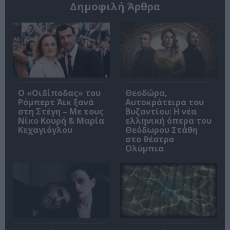
Δημοφιλή Άρθρα
O «Οιδίποδας» του
Θεοδώρα,
Ρόμπερτ Άικ ξανά
Αυτοκράτειρα του
στη Στέγη – Με τους
Βυζαντίου: Η νέα
Νίκο Κουρή & Μαρία
ελληνική όπερα του
Κεχαγιόγλου
Θεόδωρου Στάθη
στο θέατρο
Ολύμπια