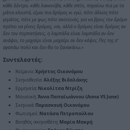
κάθε δέντρο, κάθε λακκούβα, κάθε σπίτι, πηγαίνω πια με τα
μάτια κλειστά, είμαι πια δρόμος κι εγώ, πότε άδειος πότε
γεμάτος, πότε με φως πότε σκοτεινός, για να βρεις τον δρόμο
πρέπει να γίνεις δρόμος, ναι, αλλά ο δρόμος είναι δρόμος αν
δεν τον περπατήσεις, η λαμπάδα είναι λαμπάδα αν δεν
ανάψει, το μαχαίρι είναι μαχαίρι αν δεν κόψει; Πες της σ’
αγαπάω πολύ και δεν θα το ξανακάνω.»
Συντελεστές:
Κείμενο:
Χρήστος Οικονόμου
Σκηνοθεσία:
Αλέξης Βιδαλάκης
Ερμηνεία:
Νικολίτσα Ντρίζη
Μουσική:
Άννα Παπαϊωάννου (Anna VS June)
Σκηνικά:
Παρασκευή Οικονόμου
Φωτισμοί:
Νατάσα Πετροπούλου
Βοηθός σκηνοθέτη:
Μαρία Μακρή