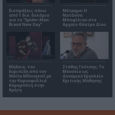
Εισπράξεις πάνω
Μέτρημα: Η
από 1 δισ. δολάρια
Νατάσσα
για το “Spider-Man:
Μποφίλιου στο
Brand New Day”
Αρχαίο Θέατρο Δίου
Μήδεια, του
Στάθης Γκότσης: Το
Ευριπίδη από τον
Μουσείο ως
Nikita Milivojević με
Δυναμικό Εργαλείο
την Καρυοφυλλιά
Κριτικής Μάθησης
Καραμπέτη στην
Κρήτη