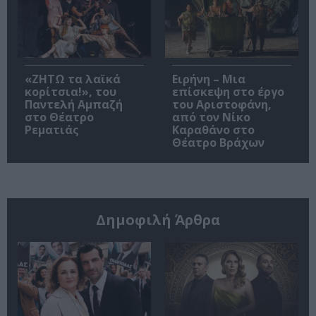
«ΖΗΤΩ τα λαϊκά
Ειρήνη – Μια
κορίτσια!», του
επίσκεψη στο έργο
Παντελή Αμπαζή
του Αριστοφάνη,
στο Θέατρο
από τον Νίκο
Ρεματιάς
Καραθάνο στο
Θέατρο Βράχων
Δημοφιλή Άρθρα