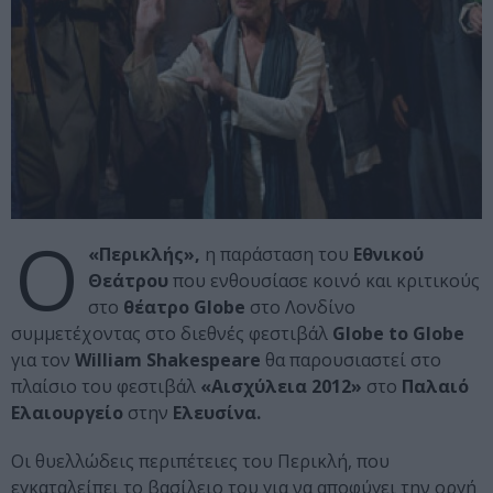
Ο
«Περικλής»,
η παράσταση του
Εθνικού
Θεάτρου
που ενθουσίασε κοινό και κριτικούς
στο
θέατρο Globe
στο Λονδίνο
συμμετέχοντας στο διεθνές φεστιβάλ
Globe to Globe
για τον
William Shakespeare
θα παρουσιαστεί στο
πλαίσιο του φεστιβάλ
«Αισχύλεια 2012»
στο
Παλαιό
Ελαιουργείο
στην
Ελευσίνα.
Οι θυελλώδεις περιπέτειες του Περικλή, που
εγκαταλείπει το βασίλειο του για να αποφύγει την οργή