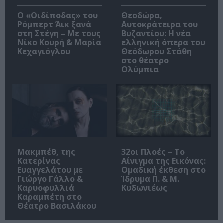
O «Οιδίποδας» του
Θεοδώρα,
Ρόμπερτ Άικ ξανά
Αυτοκράτειρα του
στη Στέγη – Με τους
Βυζαντίου: Η νέα
Νίκο Κουρή & Μαρία
ελληνική όπερα του
Κεχαγιόγλου
Θεόδωρου Στάθη
στο θέατρο
Ολύμπια
Μακμπέθ, της
32οι Πλοές – Το
Κατερίνας
Αίνιγμα της Εικόνας:
Ευαγγελάτου με
Ομαδική έκθεση στο
Γιώργο Γάλλο &
Ίδρυμα Π. & Μ.
Καρυοφυλλιά
Κυδωνιέως
Καραμπέτη στο
Θέατρο Βασιλάκου