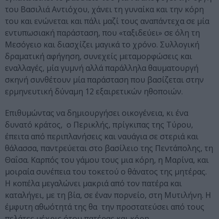
του Βασιλιά Αντιόχου, χάνει τη γυναίκα και την κόρη
του και ενώνεται και πάλι μαζί τους αναπάντεχα σε μία
εντυπωσιακή παράσταση, που «ταξιδεύει» σε όλη τη
Μεσόγειο και διασχίζει μαγικά το χρόνο. Συλλογική
δραματική αφήγηση, συνεχείς μεταμορφώσεις και
εναλλαγές, μία γυμνή αλλά παράλληλα θαυματουργή
σκηνή συνθέτουν μία παράσταση που βασίζεται στην
ερμηνευτική δύναμη 12 εξαιρετικών ηθοποιών.
Επιθυμώντας να δημιουργήσει οικογένεια, κι ένα
δυνατό κράτος, ο Περικλής, πρίγκιπας της Τύρου,
έπειτα από περιπλανήσεις και ναυάγια σε στεριά και
θάλασσα, παντρεύεται στο βασίλειο της Πεντάπολης, τη
Θαΐσα. Καρπός του γάμου τους μια κόρη, η Μαρίνα, και
μοιραία συνέπεια του τοκετού ο θάνατος της μητέρας.
Η κοπέλα μεγαλώνει μακριά από τον πατέρα και
καταλήγει, με τη βία, σε έναν πορνείο, στη Μυτιλήνη. Η
έμφυτη αθωότητά της θα την προστατεύσει από τους
πελάτες μέχρις ότου πατέρας και κόρη