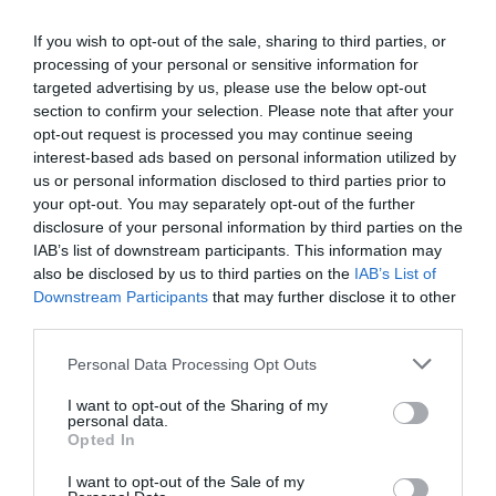
Θαλιάρτης, Κλέων, Ψαράς:
Μηνάς Χατζησάββας
If you wish to opt-out of the sale, sharing to third parties, or
processing of your personal or sensitive information for
Χορός: όλος ο θίασος
targeted advertising by us, please use the below opt-out
section to confirm your selection. Please note that after your
opt-out request is processed you may continue seeing
Ταυτότητα
interest-based ads based on personal information utilized by
us or personal information disclosed to third parties prior to
your opt-out. You may separately opt-out of the further
Τοποθεσία
Παλαιό Ελαιουργείο – Παραλία
disclosure of your personal information by third parties on the
Ελευσίνας
IAB’s list of downstream participants. This information may
Ημερομηνία
30/08/2012. Ώρα έναρξης: 20:30
also be disclosed by us to third parties on the
IAB’s List of
Πληροφορίες
www.aisxylia.gr
Downstream Participants
that may further disclose it to other
Τιμές εισιτηρίων
Εισ. 12€ – Φοιτ. 5€
third parties.
Ακολουθήστε το Culturenow.gr στο
Google News
και
Personal Data Processing Opt Outs
μάθετε πρώτοι όλες τις ειδήσεις
I want to opt-out of the Sharing of my
personal data.
Δείτε όλα τα
τελευταία νέα
για την Τέχνη και τον
Opted In
Πολιτισμό στο
Culturenow.gr
I want to opt-out of the Sale of my