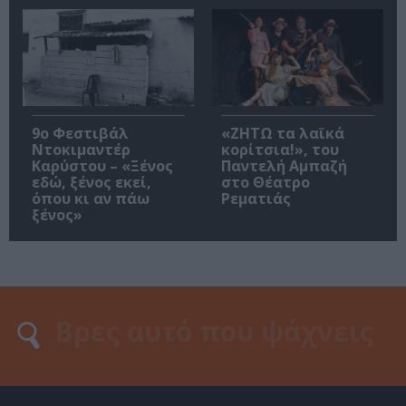
9ο Φεστιβάλ
«ΖΗΤΩ τα λαϊκά
Ντοκιμαντέρ
κορίτσια!», του
Καρύστου – «Ξένος
Παντελή Αμπαζή
εδώ, ξένος εκεί,
στο Θέατρο
όπου κι αν πάω
Ρεματιάς
ξένος»