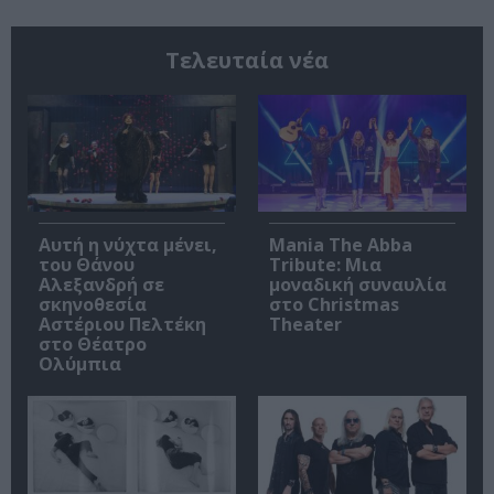
Τελευταία νέα
Αυτή η νύχτα μένει,
Mania The Abba
του Θάνου
Tribute: Μια
Αλεξανδρή σε
μοναδική συναυλία
σκηνοθεσία
στο Christmas
Αστέριου Πελτέκη
Theater
στο Θέατρο
Ολύμπια