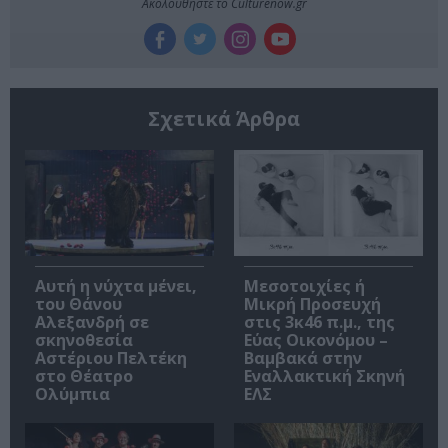
Ακολουθήστε το Culturenow.gr
Σχετικά Άρθρα
Αυτή η νύχτα μένει,
Μεσοτοιχίες ή
του Θάνου
Μικρή Προσευχή
Αλεξανδρή σε
στις 3κ46 π.μ., της
σκηνοθεσία
Εύας Οικονόμου –
Αστέριου Πελτέκη
Βαμβακά στην
στο Θέατρο
Εναλλακτική Σκηνή
Ολύμπια
ΕΛΣ