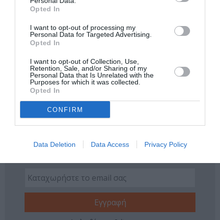
Personal Data.
Opted In
Νέοι Διαγωνισμοί
❯
I want to opt-out of processing my
Personal Data for Targeted Advertising.
Tags
Opted In
ΓΙΑΝΝΗΣ ΧΟΥΒΑΡΔΑΣ
ΓΙΩΡΓΟΣ ΓΛΑΣΤΡΑΣ
I want to opt-out of Collection, Use,
Retention, Sale, and/or Sharing of my
ΔΡΑΜΑ - ΚΟΙΝΩΝΙΚΟ - ΣΥΓΧΡΟΝΟ
ΕΘΝΙΚΟ ΘΕΑΤΡΟ
Personal Data that Is Unrelated with the
Purposes for which it was collected.
ΛΥΔΙΑ ΦΩΤΟΠΟΥΛΟΥ
ΜΑΝΩΛΗΣ ΜΑΥΡΟΜΑΤΑΚΗΣ
Opted In
ΟΥΙΛΛΙΑΜ ΣΑΙΞΠΗΡ
ΣΤΕΦΑΝΙΑ ΓΟΥΛΙΩΤΗ
CONFIRM
Newsletter
Data Deletion
Data Access
Privacy Policy
Κάθε βδομάδα στο e-mail σας τα τελευταία νέα για
την Τέχνη και τον Πολιτισμό!