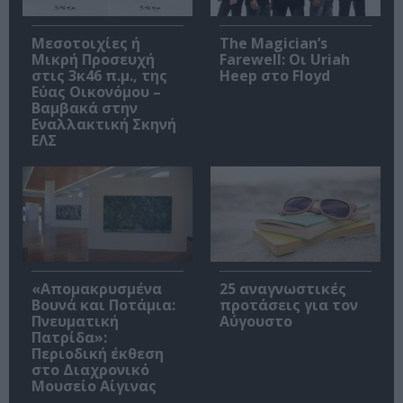
Μεσοτοιχίες ή
The Magician’s
Μικρή Προσευχή
Farewell: Οι Uriah
στις 3κ46 π.μ., της
Heep στο Floyd
Εύας Οικονόμου –
Βαμβακά στην
Εναλλακτική Σκηνή
ΕΛΣ
«Απομακρυσμένα
25 αναγνωστικές
Βουνά και Ποτάμια:
προτάσεις για τον
Πνευματική
Αύγουστο
Πατρίδα»:
Περιοδική έκθεση
στο Διαχρονικό
Μουσείο Αίγινας