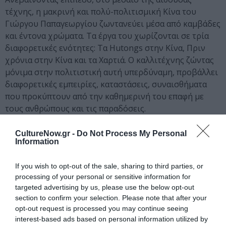
τέχνης, η μακρινή και πολύ-πολιτισμική Κίνα του
Γιώργου Παπαγεωργίου ζωντανεύει μέσα από καμβάδες
και έντονα χρώματα. Τα έργα του χωρίζονται σε τρία
διαφορετικές ενότητες: Τα Hutongs στην Κίνα, Πριν
χρόνια στην Κίνα και τα Χαρτιά. Ο καλλιτέχνης ζώντας
μόνιμα στην πολιτιστική αυτή υπερδύναμη, προβάλλει
διαφορετικές εμπειρίες, καταστάσεις, συναισθήματα
που προκύπτουν από την καθημερινή του επαφή με
τους ανθρώπους και τις παραδόσεις.
INFO
CultureNow.gr -
Do Not Process My Personal
Information
Αίθουσα τέχνης Αστρολάβος Δεξαμενή: Ξανθίππου 11,
Κολωνάκι, τηλ.: 210 7294342-3,
www.astrolavos.gr
Εγκαίνια εκθέσεων: 20 Μαρτίου
If you wish to opt-out of the sale, sharing to third parties, or
processing of your personal or sensitive information for
targeted advertising by us, please use the below opt-out
Ακολουθήστε το Culturenow.gr στο
Google News
και
section to confirm your selection. Please note that after your
μάθετε πρώτοι όλες τις ειδήσεις
opt-out request is processed you may continue seeing
interest-based ads based on personal information utilized by
Δείτε όλα τα
τελευταία νέα
για την Τέχνη και τον