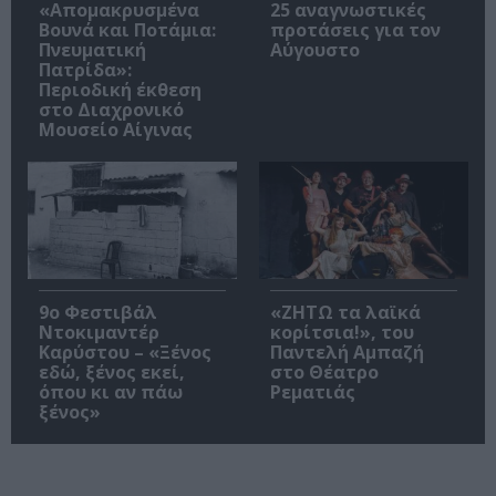
«Απομακρυσμένα
25 αναγνωστικές
Βουνά και Ποτάμια:
προτάσεις για τον
Πνευματική
Αύγουστο
Πατρίδα»:
Περιοδική έκθεση
στο Διαχρονικό
Μουσείο Αίγινας
9ο Φεστιβάλ
«ΖΗΤΩ τα λαϊκά
Ντοκιμαντέρ
κορίτσια!», του
Καρύστου – «Ξένος
Παντελή Αμπαζή
εδώ, ξένος εκεί,
στο Θέατρο
όπου κι αν πάω
Ρεματιάς
ξένος»