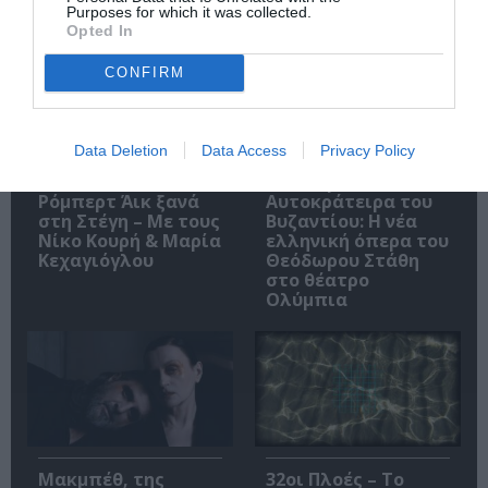
Purposes for which it was collected.
Opted In
CONFIRM
Data Deletion
Data Access
Privacy Policy
O «Οιδίποδας» του
Θεοδώρα,
Ρόμπερτ Άικ ξανά
Αυτοκράτειρα του
στη Στέγη – Με τους
Βυζαντίου: Η νέα
Νίκο Κουρή & Μαρία
ελληνική όπερα του
Κεχαγιόγλου
Θεόδωρου Στάθη
στο θέατρο
Ολύμπια
Μακμπέθ, της
32οι Πλοές – Το