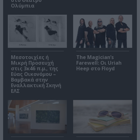
Ολύμπια
Μεσοτοιχίες ή
The Magician’s
Μικρή Προσευχή
Farewell: Οι Uriah
στις 3κ46 π.μ., της
Heep στο Floyd
Εύας Οικονόμου –
Βαμβακά στην
Εναλλακτική Σκηνή
ΕΛΣ