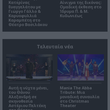
Κατερίνας
Αίνιγμα της Εικόνας:
Ευαγγελάτου με
Ομαδική έκθεση στο
Γιώργο Γάλλο &
Ίδρυμα Π. & Μ.
Καρυοφυλλιά
Κυδωνιέως
Καραμπέτη στο
Θέατρο Βασιλάκου
Τελευταία νέα
Αυτή η νύχτα μένει,
Mania The Abba
του Θάνου
Tribute: Μια
Αλεξανδρή σε
μοναδική συναυλία
σκηνοθεσία
στο Christmas
Αστέριου Πελτέκη
Theater
στο Θέατρο