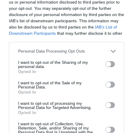
us or personal information disclosed to third parties prior to
Πολιτισμό στο
Culturenow.gr
your opt-out. You may separately opt-out of the further
disclosure of your personal information by third parties on the
Νέοι Διαγωνισμοί
❯
IAB’s list of downstream participants. This information may
also be disclosed by us to third parties on the
IAB’s List of
Downstream Participants
that may further disclose it to other
Newsletter
third parties.
Κάθε βδομάδα στο e-mail σας τα τελευταία νέα για
Personal Data Processing Opt Outs
την Τέχνη και τον Πολιτισμό!
I want to opt-out of the Sharing of my
personal data.
Opted In
I want to opt-out of the Sale of my
Personal Data.
Opted In
Ακολουθήστε το Culturenow.gr
I want to opt-out of processing my
Personal Data for Targeted Advertising.
Opted In
I want to opt-out of Collection, Use,
Retention, Sale, and/or Sharing of my
Δημοφιλή Άρθρα
Personal Data that Is Unrelated with the