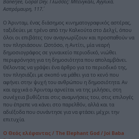
Banerjee, Gopal Dey. Γλώσσες: Μπενγκάλι, Αγγλικά.
Ασπρόμαυρη, 117΄.
Ο Άρινταμ, ένας διάσημος κινηματογραφικός αστέρας,
ταξιδεύει με τρένο από την Καλκούτα στο Δελχί, όπου
όλοι οι επιβάτες τον αναγνωρίζουν και προσπαθούν να
τον πλησιάσουν. Ωστόσο, η Αντίτι, μία νεαρή
δημοσιογράφος σε γυναικείο περιοδικό, νιώθει
περιφρόνηση για τη δημοσιότητα που απολαμβάνει.
Θέλοντας να γράψει ένα άρθρο για το περιοδικό της,
τον πλησιάζει με σκοπό να μάθει για το κενό που
αφήνει στην ψυχή του ανθρώπου η δημοσιότητα. Αν
και αρχικά ο Άρινταμ αρνείται να της μιλήσει, στη
συνέχεια βυθίζεται στις αναμνήσεις του, στις επιλογές
που έπρεπε να κάνει στο παρελθόν, αλλά και τα
αδιέξοδα που συνάντησε για να φτάσει μέχρι την
επιτυχία.
Ο Θεός ελέφαντας / The Elephant God / Joi Baba