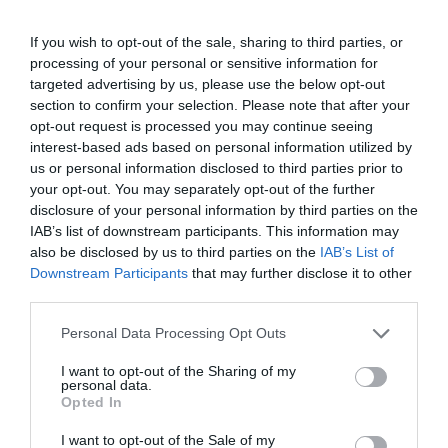
γνωρίζουμε ως έφηβο μετά τον θάνατο του πατέρα του.
Καθώς εξελίσσεται από αθώο παιδί σε νεαρό που
If you wish to opt-out of the sale, sharing to third parties, or
προσπαθεί να ανακαλύψει τη ζωή, καταλήγει να
processing of your personal or sensitive information for
σπουδάζει στην Καλκούτα. Συνεπαρμένος από τον
targeted advertising by us, please use the below opt-out
ρυθμό της πόλης, επισκέπτεται τη μητέρα του
section to confirm your selection. Please note that after your
opt-out request is processed you may continue seeing
απρόθυμα και σπάνια. Εκείνη είναι μοναχή και
interest-based ads based on personal information utilized by
ετοιμοθάνατη, αλλά αρνείται να ζητήσει τη συντροφιά
us or personal information disclosed to third parties prior to
του, από φόβο μήπως εμποδίσει την εκπαίδευσή του.
your opt-out. You may separately opt-out of the further
Αυτή η τρυφερά εκφραστική, και συχνά σπαρακτική,
disclosure of your personal information by third parties on the
ταινία όχι μόνο επεκτείνει, αλλά παράλληλα εμβαθύνει
IAB’s list of downstream participants. This information may
πνευματικά, την ιστορία του Απού. Η ταινία, με
also be disclosed by us to third parties on the
IAB’s List of
λιτότητα στη φόρμα της και μεγάλο συναισθηματικό
Downstream Participants
that may further disclose it to other
third parties.
βάθος, κέρδισε πολλά διεθνή βραβεία.
Personal Data Processing Opt Outs
Ο κόσμος του Απού / The World of Apu / Apur Sansar
(Ινδία, 1959)
I want to opt-out of the Sharing of my
personal data.
Opted In
Σκηνοθεσία: Satyajit Ray. Σενάριο: Satyajit Ray,
Bibhutibhusan Banerjee (βασισμένο στο βιβλίο Aparajita).
I want to opt-out of the Sale of my