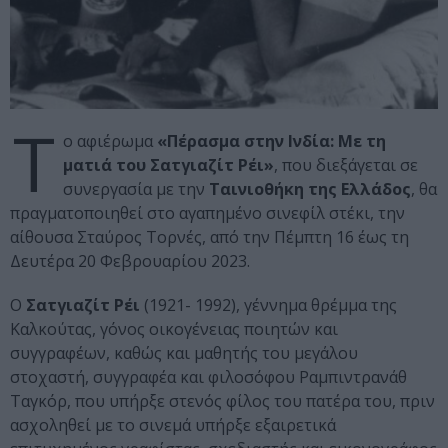
Τ
ο αφιέρωμα
«Πέρασμα στην Ινδία: Με τη
ματιά του Σατγιαζίτ Ρέι»
, που διεξάγεται σε
συνεργασία με την
Ταινιοθήκη της Ελλάδος
, θα
πραγματοποιηθεί στο αγαπημένο σινεφίλ στέκι, την
αίθουσα Σταύρος Τορνές, από την Πέμπτη 16 έως τη
Δευτέρα 20 Φεβρουαρίου 2023.
Ο
Σατγιαζίτ Ρέι
(1921- 1992), γέννημα θρέμμα της
Καλκούτας, γόνος οικογένειας ποιητών και
συγγραφέων, καθώς και μαθητής του μεγάλου
στοχαστή, συγγραφέα και φιλοσόφου Ραμπιντρανάθ
Ταγκόρ, που υπήρξε στενός φίλος του πατέρα του, πριν
ασχοληθεί με το σινεμά υπήρξε εξαιρετικά