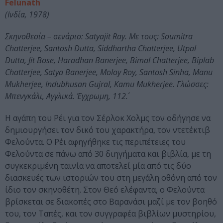
Felunath
(Ινδία, 1978)
Σκηνοθεσία – σενάριο: Satyajit Ray. Με τους: Soumitra
Chatterjee, Santosh Dutta, Siddhartha Chatterjee, Utpal
Dutta, Jit Bose, Haradhan Banerjee, Bimal Chatterjee, Biplab
Chatterjee, Satya Banerjee, Moloy Roy, Santosh Sinha, Manu
Mukherjee, Indubhusan Gujral, Kamu Mukherjee. Γλώσσες:
Μπενγκάλι, Αγγλικά. Έγχρωμη, 112΄.
Η αγάπη του Ρέι για τον Σέρλοκ Χολμς τον οδήγησε να
δημιουργήσει τον δικό του χαρακτήρα, τον ντετέκτιβ
Φελούντα. Ο Ρέι αφηγήθηκε τις περιπέτειες του
Φελούντα σε πάνω από 30 διηγήματα και βιβλία, με τη
συγκεκριμένη ταινία να αποτελεί μία από τις δύο
διασκευές των ιστοριών του στη μεγάλη οθόνη από τον
ίδιο τον σκηνοθέτη. Στον Θεό ελέφαντα, ο Φελούντα
βρίσκεται σε διακοπές στο Βαρανάσι μαζί με τον βοηθό
του, τον Ταπές, και τον συγγραφέα βιβλίων μυστηρίου,