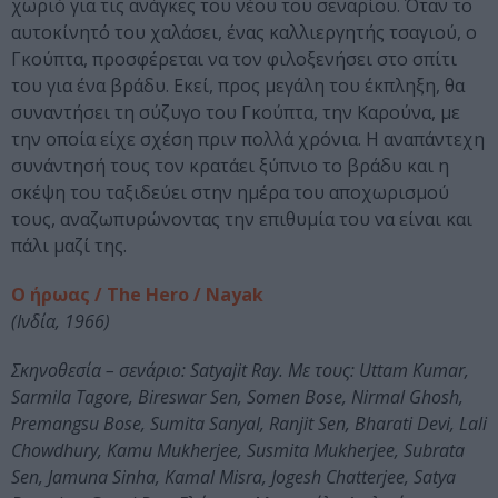
χωριό για τις ανάγκες του νέου του σεναρίου. Όταν το
αυτοκίνητό του χαλάσει, ένας καλλιεργητής τσαγιού, ο
Γκούπτα, προσφέρεται να τον φιλοξενήσει στο σπίτι
του για ένα βράδυ. Εκεί, προς μεγάλη του έκπληξη, θα
συναντήσει τη σύζυγο του Γκούπτα, την Καρούνα, με
την οποία είχε σχέση πριν πολλά χρόνια. Η αναπάντεχη
συνάντησή τους τον κρατάει ξύπνιο το βράδυ και η
σκέψη του ταξιδεύει στην ημέρα του αποχωρισμού
τους, αναζωπυρώνοντας την επιθυμία του να είναι και
πάλι μαζί της.
Ο ήρωας / The Hero / Nayak
(Ινδία, 1966)
Σκηνοθεσία – σενάριο: Satyajit Ray. Με τους: Uttam Kumar,
Sarmila Tagore, Bireswar Sen, Somen Bose, Nirmal Ghosh,
Premangsu Bose, Sumita Sanyal, Ranjit Sen, Bharati Devi, Lali
Chowdhury, Kamu Mukherjee, Susmita Mukherjee, Subrata
Sen, Jamuna Sinha, Kamal Misra, Jogesh Chatterjee, Satya