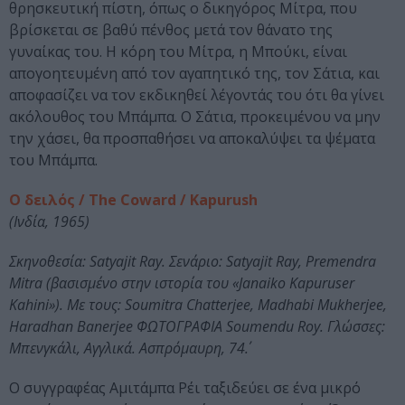
θρησκευτική πίστη, όπως ο δικηγόρος Μίτρα, που
βρίσκεται σε βαθύ πένθος μετά τον θάνατο της
γυναίκας του. Η κόρη του Μίτρα, η Μπούκι, είναι
απογοητευμένη από τον αγαπητικό της, τον Σάτια, και
αποφασίζει να τον εκδικηθεί λέγοντάς του ότι θα γίνει
ακόλουθος του Μπάμπα. Ο Σάτια, προκειμένου να μην
την χάσει, θα προσπαθήσει να αποκαλύψει τα ψέματα
του Μπάμπα.
Ο δειλός / The Coward / Kapurush
(Ινδία, 1965)
Σκηνοθεσία: Satyajit Ray. Σενάριο: Satyajit Ray, Premendra
Mitra (βασισμένο στην ιστορία του «Janaiko Kapuruser
Kahini»). Με τους: Soumitra Chatterjee, Madhabi Mukherjee,
Haradhan Banerjee ΦΩΤΟΓΡΑΦΙΑ Soumendu Roy. Γλώσσες:
Μπενγκάλι, Αγγλικά. Ασπρόμαυρη, 74΄.
Ο συγγραφέας Αμιτάμπα Ρέι ταξιδεύει σε ένα μικρό