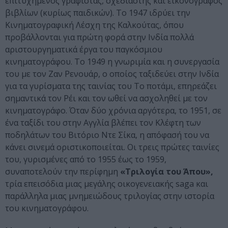
επιτυχημένος γραφίστας, σχεδιαστής και εικονογράφος
βιβλίων (κυρίως παιδικών). Το 1947 ιδρύει την
Κινηματογραφική Λέσχη της Καλκούτας, όπου
προβάλλονται για πρώτη φορά στην Ινδία πολλά
αριστουργηματικά έργα του παγκόσμιου
κινηματογράφου. Το 1949 η γνωριμία και η συνεργασία
του με τον Ζαν Ρενουάρ, ο οποίος ταξιδεύει στην Ινδία
για τα γυρίσματα της ταινίας του Το ποτάμι, επηρεάζει
σημαντικά τον Ρέι και τον ωθεί να ασχοληθεί με τον
κινηματογράφο. Όταν δύο χρόνια αργότερα, το 1951, σε
ένα ταξίδι του στην Αγγλία βλέπει τον Κλέφτη των
ποδηλάτων του Βιτόριο Ντε Σίκα, η απόφασή του να
κάνει σινεμά οριστικοποιείται. Οι τρεις πρώτες ταινίες
του, γυρισμένες από το 1955 έως το 1959,
συναποτελούν την περίφημη
«Τριλογία του Άπου»,
τρία επεισόδια μιας μεγάλης οικογενειακής saga και
παράλληλα μιας μνημειώδους τριλογίας στην ιστορία
του κινηματογράφου.