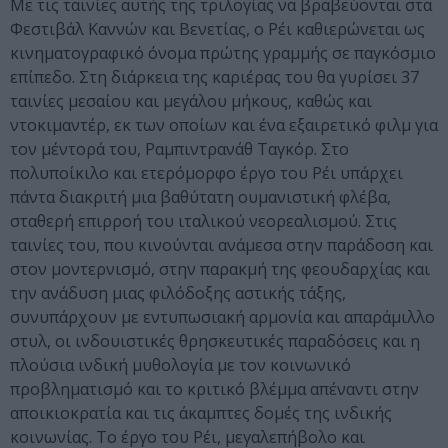
Με τις ταινίες αυτής της τριλογίας να βραβεύονται στα
Φεστιβάλ Καννών και Βενετίας, ο Ρέι καθιερώνεται ως
κινηματογραφικό όνομα πρώτης γραμμής σε παγκόσμιο
επίπεδο. Στη διάρκεια της καριέρας του θα γυρίσει 37
ταινίες μεσαίου και μεγάλου μήκους, καθώς και
ντοκιμαντέρ, εκ των οποίων και ένα εξαιρετικό φιλμ για
τον μέντορά του, Ραμπιντρανάθ Ταγκόρ. Στο
πολυποίκιλο και ετερόμορφο έργο του Ρέι υπάρχει
πάντα διακριτή μια βαθύτατη ουμανιστική φλέβα,
σταθερή επιρροή του ιταλικού νεορεαλισμού. Στις
ταινίες του, που κινούνται ανάμεσα στην παράδοση και
στον μοντερνισμό, στην παρακμή της φεουδαρχίας και
την ανάδυση μιας φιλόδοξης αστικής τάξης,
συνυπάρχουν με εντυπωσιακή αρμονία και απαράμιλλο
στυλ, οι ινδουιστικές θρησκευτικές παραδόσεις και η
πλούσια ινδική μυθολογία με τον κοινωνικό
προβληματισμό και το κριτικό βλέμμα απέναντι στην
αποικιοκρατία και τις άκαμπτες δομές της ινδικής
κοινωνίας. Το έργο του Ρέι, μεγαλεπήβολο και