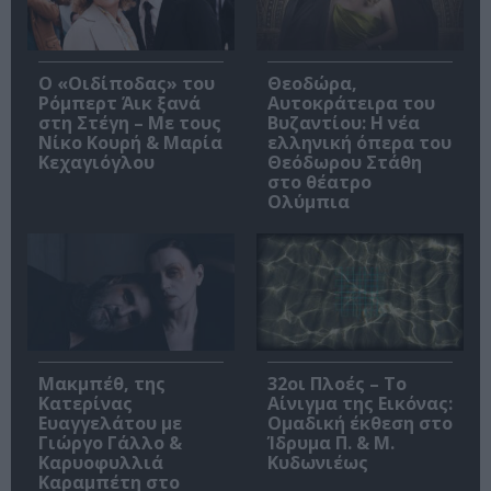
O «Οιδίποδας» του
Θεοδώρα,
Ρόμπερτ Άικ ξανά
Αυτοκράτειρα του
στη Στέγη – Με τους
Βυζαντίου: Η νέα
Νίκο Κουρή & Μαρία
ελληνική όπερα του
Κεχαγιόγλου
Θεόδωρου Στάθη
στο θέατρο
Ολύμπια
Μακμπέθ, της
32οι Πλοές – Το
Κατερίνας
Αίνιγμα της Εικόνας:
Ευαγγελάτου με
Ομαδική έκθεση στο
Γιώργο Γάλλο &
Ίδρυμα Π. & Μ.
Καρυοφυλλιά
Κυδωνιέως
Καραμπέτη στο