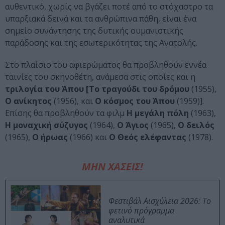
αυθεντικό, χωρίς να βγάζει ποτέ από το στόχαστρο τα
υπαρξιακά δεινά και τα ανθρώπινα πάθη, είναι ένα
σημείο συνάντησης της δυτικής ουμανιστικής
παράδοσης και της εσωτερικότητας της Ανατολής.
Στο πλαίσιο του αφιερώματος θα προβληθούν εννέα
ταινίες του σκηνοθέτη, ανάμεσα στις οποίες και η
τριλογία του Άπου [Το τραγούδι του δρόμου
(1955),
Ο ανίκητος
(1956), και
Ο κόσμος του Άπου
(1959)].
Επίσης θα προβληθούν τα φιλμ
Η μεγάλη πόλη
(1963),
Η μοναχική σύζυγος
(1964),
Ο Άγιος
(1965),
Ο δειλός
(1965),
Ο ήρωας
(1966) και
Ο Θεός ελέφαντας
(1978).
ΜΗΝ ΧΑΣΕΙΣ!
Φεστιβάλ Αισχύλεια 2026: Το
φετινό πρόγραμμα
αναλυτικά