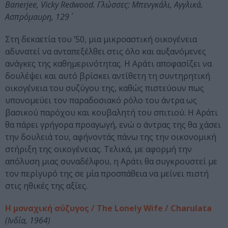
Banerjee, Vicky Redwood. Γλώσσες: Μπενγκάλι, Αγγλικά.
Ασπρόμαυρη, 129΄
Στη δεκαετία του ’50, μια μικροαστική οικογένεια
αδυνατεί να ανταπεξέλθει στις όλο και αυξανόμενες
ανάγκες της καθημερινότητας. H Αράτι αποφασίζει να
δουλέψει και αυτό βρίσκει αντίθετη τη συντηρητική
οικογένεια του συζύγου της, καθώς πιστεύουν πως
υπονομεύει τον παραδοσιακό ρόλο του άντρα ως
βασικού παρόχου και κουβαλητή του σπιτιού. Η Αράτι
θα πάρει γρήγορα προαγωγή, ενώ ο άντρας της θα χάσει
την δουλειά του, αφήνοντάς πάνω της την οικονομική
στήριξη της οικογένειας. Τελικά, με αφορμή την
απόλυση μιας συναδέλφου, η Αράτι θα συγκρουστεί με
τον περίγυρό της σε μία προσπάθεια να μείνει πιστή
στις ηθικές της αξίες.
Η μοναχική σύζυγος / The Lonely Wife / Charulata
(Ινδία, 1964)