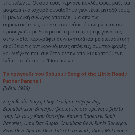
της ταλέντο. Οι δυο τους περνάνε πολλές ώρες μαζί και
μοιραία ένα ισχυρό συναίσθημα γεννιέται μεταξύ τους.
Η μοναχική σύζυγος αποτελεί μία από τις
σημαντικότερες ταινίες του ινδικού σινεμά, η οποία
προσεγγίζει με διακριτικότητα τη ζωή της γυναίκας
στην Ινδία, περιγράφει συγκινητικά και με διεισδυτική
ακρίβεια τις αντικρουόμενες απόψεις, συμπεριφορές
και ανάγκες που συνθέτουν την αποικιοκρατούμενη
Ινδία του ύστερου 19ου αιώνα.
Το τραγούδι του δρόμου / Song of the Little Road /
Pather Panchali
(Ινδία, 1955)
Σκηνοθεσία: Satyajit Ray. Σενάριο: Satyajit Ray,
Bibhutibhusan Banerjee (βασισμένο στο ομώνυμο βιβλίο
του). Με τους: Kanu Banerjee, Karuna Banerjee, Subir
Banerjee, Uma Das Gupta, Chunibala Devi, Runki Banerjee,
Reba Devi, Aparna Devi, Tulsi Chakravarti, Binoy Mukherjee,