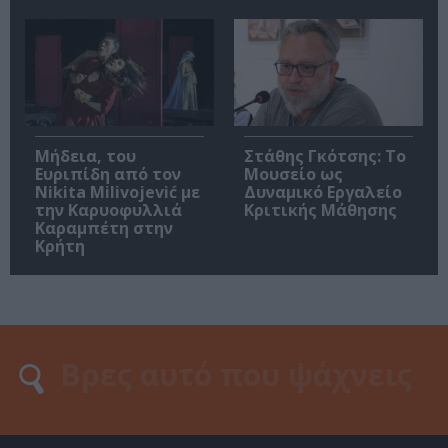
Μήδεια, του
Στάθης Γκότσης: Το
Ευριπίδη από τον
Μουσείο ως
Nikita Milivojević με
Δυναμικό Εργαλείο
την Καρυοφυλλιά
Κριτικής Μάθησης
Καραμπέτη στην
Κρήτη