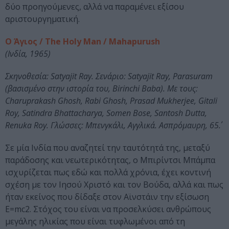
δύο προηγούμενες, αλλά να παραμένει εξίσου
αριστουργηματική.
Ο Άγιος / The Holy Man / Mahapurush
(Ινδία, 1965)
Σκηνοθεσία: Satyajit Ray. Σενάριο: Satyajit Ray, Parasuram
(βασισμένο στην ιστορία του, Birinchi Baba). Με τους:
Charuprakash Ghosh, Rabi Ghosh, Prasad Mukherjee, Gitali
Roy, Satindra Bhattacharya, Somen Bose, Santosh Dutta,
Renuka Roy. Γλώσσες: Μπενγκάλι, Αγγλικά. Ασπρόμαυρη, 65΄.
Σε μία Ινδία που αναζητεί την ταυτότητά της, μεταξύ
παράδοσης και νεωτερικότητας, ο Μπιρίντσι Μπάμπα
ισχυρίζεται πως εδώ και πολλά χρόνια, έχει κοντινή
σχέση με τον Ιησού Χριστό και τον Βούδα, αλλά και πως
ήταν εκείνος που δίδαξε στον Αϊνστάιν την εξίσωση
E=mc2. Στόχος του είναι να προσελκύσει ανθρώπους
μεγάλης ηλικίας που είναι τυφλωμένοι από τη