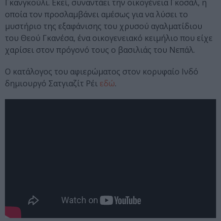
Γκανγκούλι. Εκεί, συναντάει την οικογένεια Γκοσάλ, η
οποία τον προσλαμβάνει αμέσως για να λύσει το
μυστήριο της εξαφάνισης του χρυσού αγαλματίδιου
του Θεού Γκανέσα, ένα οικογενειακό κειμήλιο που είχε
χαρίσει στον πρόγονό τους ο βασιλιάς του Νεπάλ.
Ο κατάλογος του αφιερώματος στον κορυφαίο Ινδό
δημιουργό Σατγιαζίτ Ρέι
εδώ
.