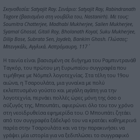
Σκηνοθεσία: Satyajit Ray. Σενάριο: Satyajit Ray, Rabindranath
Tagore (βασισμένο στη νουβέλα του, Nastanirh). Με τους:
Soumitra Chatterjee, Madhabi Mukherjee, Sailen Mukherjee,
Syamal Ghosal, Gitali Roy, Bholanath Koyal, Suku Mukherjee,
Dilip Bose, Subrata Sen, Joydeb, Bankim Ghosh. Γλώσσες:
Μπενγκάλι, Αγγλικά. Ασπρόμαυρη, 117΄
Η ταινία είναι βασισμένη σε διήγημα του Ραμπιντρανάθ
Ταγκόρ, του πρώτου μη Ευρωπαίου συγγραφέα που
τιμήθηκε με Νόμπελ λογοτεχνίας. Στα τέλη του 19ου
αιώνα, η Τσαρουλάτα, μια γυναίκα με πολύ
εκλεπτυσμένο γούστο και μεγάλη αγάπη για την
λογοτεχνία, περνάει πολλές ώρες μόνη της όσο ο
σύζυγός της, Μπουπάτι, αφιερώνει όλο του τον χρόνο
στη νεοϊδρυθείσα εφημερίδα του. Ο Μπουπάτι ζητάει
από τον συγγραφέα ξάδελφό του να κρατάει καθημερινά
παρέα στην Τσαρουλάτα και να την παρακινήσει να
γράψει μία ιστορία για να ξεδιπλώσει το συγγραφικό