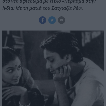
στο νέο αφιέρωμα με τίτλο «Πέρασμα στην
Ινδία: Με τη ματιά του Σατγιαζίτ Ρέι».