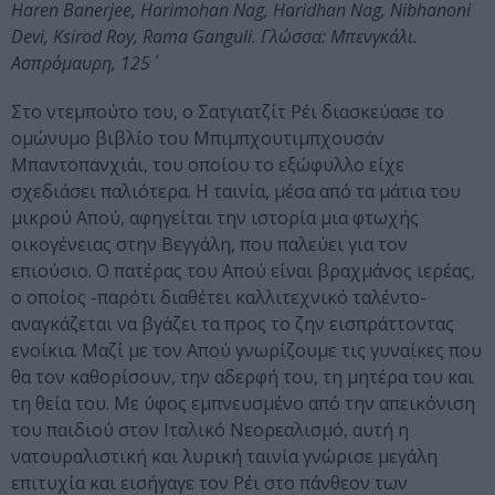
Haren Banerjee, Harimohan Nag, Haridhan Nag, Nibhanoni
Devi, Ksirod Roy, Rama Ganguli. Γλώσσα: Μπενγκάλι.
Ασπρόμαυρη, 125΄
Στο ντεμπούτο του, o Σατγιατζίτ Ρέι διασκεύασε το
ομώνυμο βιβλίο του Μπιμπχουτιμπχουσάν
Μπαντοπανχιάι, του οποίου το εξώφυλλο είχε
σχεδιάσει παλιότερα. Η ταινία, μέσα από τα μάτια του
μικρού Απού, αφηγείται την ιστορία μια φτωχής
οικογένειας στην Βεγγάλη, που παλεύει για τον
επιούσιο. Ο πατέρας του Απού είναι βραχμάνος ιερέας,
ο οποίος -παρότι διαθέτει καλλιτεχνικό ταλέντο-
αναγκάζεται να βγάζει τα προς το ζην εισπράττοντας
ενοίκια. Μαζί με τον Απού γνωρίζουμε τις γυναίκες που
θα τον καθορίσουν, την αδερφή του, τη μητέρα του και
τη θεία του. Με ύφος εμπνευσμένο από την απεικόνιση
του παιδιού στον Ιταλικό Νεορεαλισμό, αυτή η
νατουραλιστική και λυρική ταινία γνώρισε μεγάλη
επιτυχία και εισήγαγε τον Ρέι στο πάνθεον των