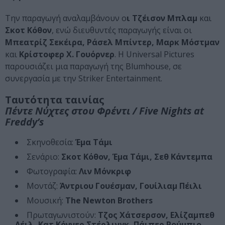
Την παραγωγή αναλαμβάνουν ο
ι Τζέισον Μπλαμ
και
Σκοτ Κόθον
, ενώ διευθυντές παραγωγής είναι οι
Μπεατρίζ Σεκέιρα, Ράσελ Μπίντερ, Μαρκ Μόστμαν
και
Κρίστοφερ Χ. Γουόρνερ
. Η Universal Pictures
παρουσιάζει μια παραγωγή της Blumhouse, σε
συνεργασία με την Striker Entertainment.
Ταυτότητα ταινίας
Πέντε Νύχτες στου Φρέντι / Five Nights at
Freddy’s
Σκηνοθεσία:
Έμα Τάμι
Σενάριο:
Σκοτ Κόθον, Έμα Τάμι, Σεθ Κάντεμπα
Φωτογραφία:
Λιν Μόνκριφ
Μοντάζ:
Άντριου Γουέσμαν, Γουίλιαμ Πέιλι
Μουσική:
The Newton Brothers
Πρωταγωνιστούν:
Τζος Χάτσερσον, Ελίζαμπεθ
Λέιλ, Κατ Κόννερ Στέρλινγκ, Πάιπερ Ρούμπιο,