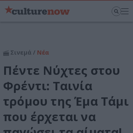
Σινεμά /
Νέα
Πέντε Νύχτες στου
Φρέντι: Ταινία
τρόμου της Έμα Τάμι
που έρχεται να
παγώσει τα αίματα!