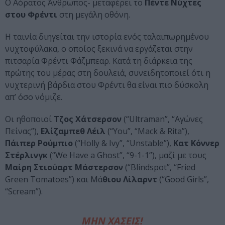
Ο Αόρατος Άνθρωπος- μεταφέρει το
Πέντε Νύχτες
στου Φρέντι
στη μεγάλη οθόνη.
Η ταινία διηγείται την ιστορία ενός ταλαιπωρημένου
νυχτοφύλακα, ο οποίος ξεκινά να εργάζεται στην
πιτσαρία Φρέντι Φάζμπεαρ. Κατά τη διάρκεια της
πρώτης του μέρας στη δουλειά, συνειδητοποιεί ότι η
νυχτερινή βάρδια στου Φρέντι θα είναι πιο δύσκολη
απ’ όσο νόμιζε.
Οι ηθοποιοί
Τζος Χάτσερσον
(“Ultraman”, “Αγώνες
Πείνας”),
Ελίζαμπεθ Λέιλ
(“You”, “Mack & Rita”),
Πάιπερ Ρούμπιο
(“Holly & Ivy”, “Unstable”),
Κατ Κόννερ
Στέρλινγκ
(“We Have a Ghost”, “9-1-1”), μαζί με τους
Μαίρη Στιούαρτ Μάστερσον
(“Blindspot”, “Fried
Green Tomatoes”) και Μά
θιου Λίλαρντ
(“Good Girls”,
“Scream”).
ΜΗΝ ΧΑΣΕΙΣ!