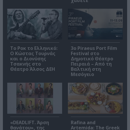
χάσετε
Το Ροκ το Ελληνικό:
3o Piraeus Port Film
Ο Κώστας Τουρνάς
Festival στο
και ο Διονύσης
Δημοτικό Θέατρο
Τσακνής στο
Πειραιά – Από τη
Θέατρο Άλσος ΔΕΗ
Βαλτική στη
Μεσόγειο
«DEADLIFT. Άρση
Rafina and
θανάτου», της
Artemida: The Greek