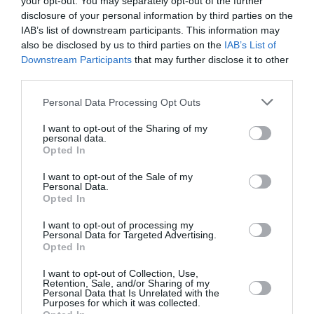
your opt-out. You may separately opt-out of the further
26 Οκτωβρίου στους κινηματογράφους από την
disclosure of your personal information by third parties on the
Tanweer
IAB’s list of downstream participants. This information may
also be disclosed by us to third parties on the
IAB’s List of
Downstream Participants
that may further disclose it to other
Ακολουθήστε το Culturenow.gr στο
Google News
και
third parties.
μάθετε πρώτοι όλες τις ειδήσεις
Personal Data Processing Opt Outs
Δείτε όλα τα
τελευταία νέα
για την Τέχνη και τον
I want to opt-out of the Sharing of my
Πολιτισμό στο
Culturenow.gr
personal data.
Opted In
Νέοι Διαγωνισμοί
❯
I want to opt-out of the Sale of my
Personal Data.
Opted In
Tags
I want to opt-out of processing my
ΘΡΙΛΕΡ - ΤΡΟΜΟΥ
Personal Data for Targeted Advertising.
Opted In
ΝΕΕΣ ΤΑΙΝΙΕΣ - ΤΑΙΝΙΕΣ ΤΗΣ ΕΒΔΟΜΑΔΑΣ
ΞΕΝΕΣ ΤΑΙΝΙΕΣ
I want to opt-out of Collection, Use,
Retention, Sale, and/or Sharing of my
Personal Data that Is Unrelated with the
Newsletter
Purposes for which it was collected.