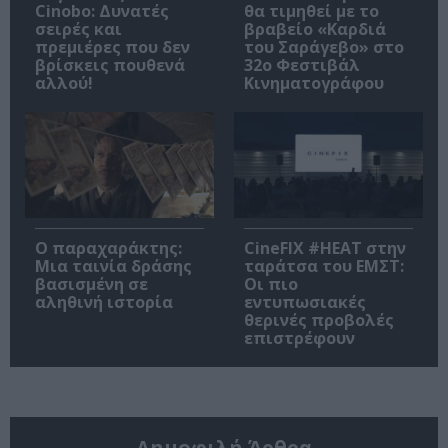
Cinobo: Δυνατές
θα τιμηθεί με το
σειρές και
βραβείο «Καρδιά
πρεμιέρες που δεν
του Σαράγεβο» στο
βρίσκεις πουθενά
32ο Φεστιβάλ
αλλού!
Κινηματογράφου
Ο παραχαράκτης:
CineFIX #ΗΕΑΤ στην
Μια ταινία δράσης
ταράτσα του ΕΜΣΤ:
βασισμένη σε
Οι πιο
αληθινή ιστορία
εντυπωσιακές
θερινές προβολές
επιστρέφουν
Δημοφιλή Άρθρα