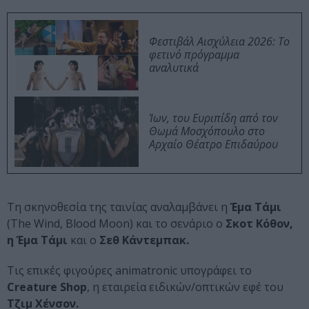
Φεστιβάλ Αισχύλεια 2026: Το
φετινό πρόγραμμα
αναλυτικά
Ίων, του Ευριπίδη από τον
Θωμά Μοσχόπουλο στο
Αρχαίο Θέατρο Επιδαύρου
Τη σκηνοθεσία της ταινίας αναλαμβάνει η
Έμα Τάμι
(The Wind, Blood Moon) και το σενάριο ο
Σκοτ Κόθον,
η Έμα Τάμι
και ο
Σεθ Κάντεμπακ.
Τις επικές φιγούρες animatronic υπογράφει το
Creature Shop
, η εταιρεία ειδικών/οπτικών εφέ του
Τζιμ Χένσον.