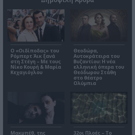
O «Οιδίποδας» του
Θεοδώρα,
Ρόμπερτ Άικ ξανά
Αυτοκράτειρα του
στη Στέγη – Με τους
Βυζαντίου: Η νέα
Νίκο Κουρή & Μαρία
ελληνική όπερα του
Κεχαγιόγλου
Θεόδωρου Στάθη
στο θέατρο
Ολύμπια
Μακμπέθ, της
32οι Πλοές – Το