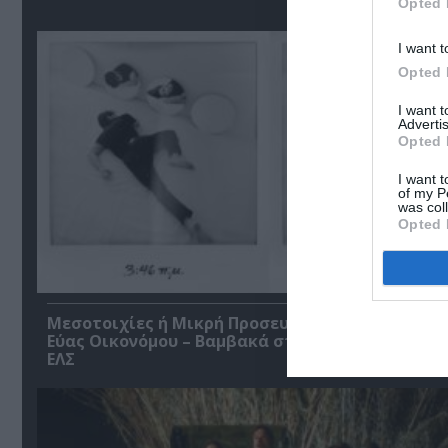
Opted 
I want t
Opted 
I want 
Advertis
Opted 
I want t
of my P
was col
Opted 
Μεσοτοιχίες ή Μικρή Προσευχή στις 3κ46 π.μ., τ
Εύας Οικονόμου – Βαμβακά στην Εναλλακτική Σ
ΕΛΣ