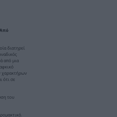
Από
οία διατηρεί
Mοναδικός
ά από μια
καφκικό
ων χαρακτήρων
ι ότι σε
υση του
τρομακτικό.