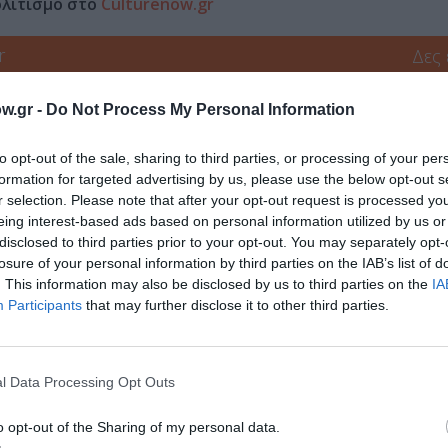
ολιτισμό στο
Culturenow.gr
r
Δες
w.gr -
Do Not Process My Personal Information
ΟΛΝΤ ΠΙΝΤΕΡ
to opt-out of the sale, sharing to third parties, or processing of your per
formation for targeted advertising by us, please use the below opt-out s
r selection. Please note that after your opt-out request is processed y
eing interest-based ads based on personal information utilized by us or
νη και τον Πολιτισμό!
disclosed to third parties prior to your opt-out. You may separately opt-
losure of your personal information by third parties on the IAB’s list of
. This information may also be disclosed by us to third parties on the
IA
Participants
that may further disclose it to other third parties.
λουθήστε το Culturenow.gr
l Data Processing Opt Outs
o opt-out of the Sharing of my personal data.
χετικά Άρθρα