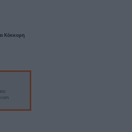
ρα Κόκκορη
ατο
i.com