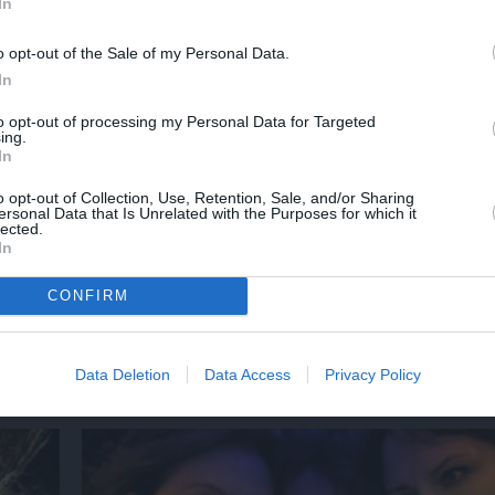
In
o opt-out of the Sale of my Personal Data.
In
to opt-out of processing my Personal Data for Targeted
ing.
In
o opt-out of Collection, Use, Retention, Sale, and/or Sharing
ersonal Data that Is Unrelated with the Purposes for which it
lected.
In
CONFIRM
ης
«ΖΗΤΩ τα λαϊκά κορίτσια!», του Παντελή 
κηνή
στο Θέατρο Ρεματιάς
Data Deletion
Data Access
Privacy Policy