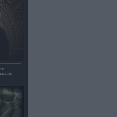
έα
θέατρο