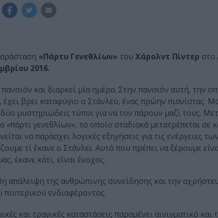
παράσταση
«Πάρτυ Γενεθλίων»
του
Χάρολντ Πίντερ
στο
μβρίου 2016.
πανσιόν και διαρκεί μία ημέρα. Στην πανσιόν αυτή, την οπ
, έχει βρει καταφύγιο ο Στάνλεϋ, ένας πρώην πιανίστας. 
δύο μυστηριώδεις τύποι για να τον πάρουν μαζί τους. Mετ
 «πάρτι γενεθλίων», το οποίο σταδιακά μετατρέπεται σε 
νείται να παράσχει λογικές εξηγήσεις για τις ενέργειες τ
ζουµε τί έκανε ο Στάνλεϊ. Αυτό που πρέπει να ξέρουµε είνα
ς, έκανε κάτι, είναι ένοχος.
θη απάλειψη της ανθρώπινης συνείδησης και την αχρήστε
 πιντερικού ενδιαφέροντος.
ικές και τραγικές καταστάσεις παραμένει αινιγματικό και 