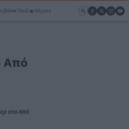
τιβάλ
Παιδί
Θέματα
ο Από
τερ στο Από