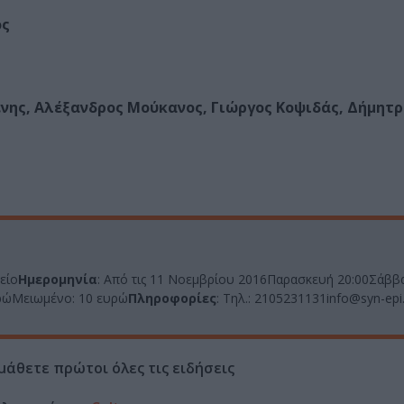
ος
ένης, Αλέξανδρος Μούκανος, Γιώργος Κοψιδάς, Δήμητ
είο
Ημερομηνία
: Από τις 11 Νοεμβρίου 2016Παρασκευή 20:00Σάββ
ευρώΜειωμένο: 10 ευρώ
Πληροφορίες
: Τηλ.: 2105231131info@syn-ep
μάθετε πρώτοι όλες τις ειδήσεις