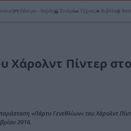
υσική
Θέατρο - Χορός
Σινεμά
Τέχνες
Βιβλίο
Φεσ
ου Χάρολντ Πίντερ στ
 παράσταση «Πάρτυ Γενεθλίων» του Χάρολντ Πίν
βρίου 2016.