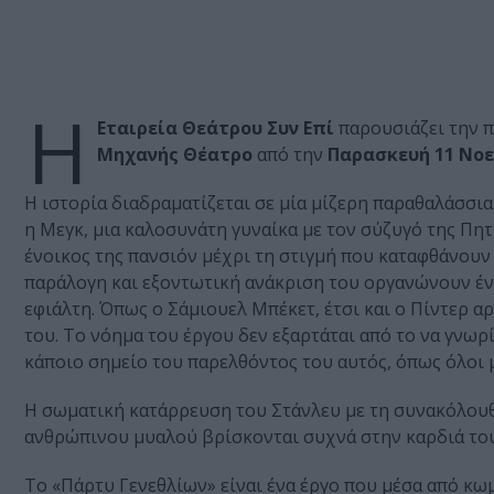
Η
Εταιρεία Θεάτρου Συν Επί
παρουσιάζει την 
Μηχανής Θέατρο
από την
Παρασκευή 11 Νοε
H ιστορία διαδραματίζεται σε μία μίζερη παραθαλάσσια 
η Mεγκ, μια καλοσυνάτη γυναίκα με τον σύζυγό της Πητ
ένοικος της πανσιόν μέχρι τη στιγμή που καταφθάνουν 
παράλογη και εξοντωτική ανάκριση του οργανώνουν ένα
εφιάλτη. Όπως ο Σάμιουελ Μπέκετ, έτσι και ο Πίντερ αρ
του. Το νόηµα του έργου δεν εξαρτάται από το να γνωρί
κάποιο σηµείο του παρελθόντος του αυτός, όπως όλοι µα
Η σωµατική κατάρρευση του Στάνλευ µε τη συνακόλου
ανθρώπινου μυαλού βρίσκονται συχνά στην καρδιά του
Tο «Πάρτυ Γενεθλίων» είναι ένα έργο που μέσα από κωμ