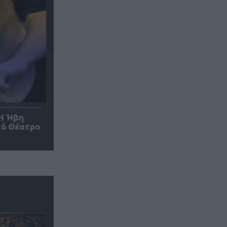
*Η Ήβη
κό Θέατρο