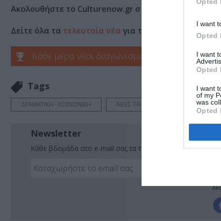
Opted 
Ακολουθήστε το Culturenow.gr στο
Google News
και 
I want t
Δείτε όλα τα
τελευταία νέα
για την Τέχνη και τον Π
Opted 
Κάθε μέρα νέοι διαγωνισμοί στο Culturenow.g
I want 
Advertis
Opted 
Tags
I want t
of my P
was col
ΔΡΑΜΑΤΙΚΗ - ΚΟΙΝΩΝΙΚΗ
ΝΕΕΣ ΤΑΙΝΙΕΣ - ΤΑΙΝΙΕΣ ΤΗΣ ΕΒΔΟΜΑ
Opted 
Newsletter
Κάθε βδομάδα στο e-mail σας τα τελευταία νέα για την Τέχ
Ακο