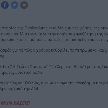
ιστορίας της Παρθενόπης. Μια δύναμη της φύσης, της οποί
το σήμερα. Μια ιστορία για την αδιάκοπη αναζήτηση της ελ
πρόσωπα και τις μυριάδες μορφές που μπορεί να πάρει η α
χασμός για το πώς ο χρόνος καθορίζει το πεπρωμένο, και μ
ης.
νο (“Η Τέλεια Ομορφιά”, “Το Χέρι του Θεού”) με τους Γκ
ν πρωταγωνιστικό ρόλο.
 Ιταλίας και Γαλλίας, η ταινία έκανε την παγκόσμια πρεμι
Αμερική από την A24.
ΜΗΝ ΧΑΣΕΙΣ!