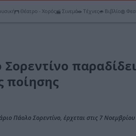
υσική
Θέατρο - Χορός
Σινεμά
Τέχνες
Βιβλίο
Φεσ
 Σορεντίνο παραδίδει
ς ποίησης
άριο Πάολο Σορεντίνο, έρχεται στις 7 Νοεμβρίου