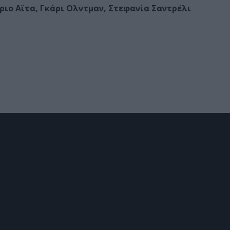
ιο Αϊτα, Γκάρι Ολντμαν, Στεφανία Σαντρέλι