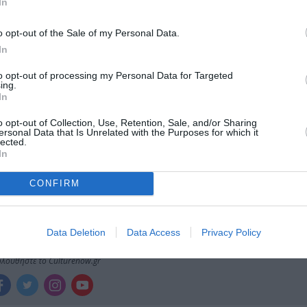
In
μάθετε πρώτοι όλες τις ειδήσεις
o opt-out of the Sale of my Personal Data.
ολιτισμό στο
Culturenow.gr
In
r
to opt-out of processing my Personal Data for Targeted
Δες
ing.
In
o opt-out of Collection, Use, Retention, Sale, and/or Sharing
ersonal Data that Is Unrelated with the Purposes for which it
lected.
ΔΑΣ
ΞΕΝΕΣ ΤΑΙΝΙΕΣ
ΠΑΟΛΟ ΣΟΡΕΝΤΙΝΟ
ΣΙΝΕΦΙΛ
In
CONFIRM
νη και τον Πολιτισμό!
Data Deletion
Data Access
Privacy Policy
λουθήστε το Culturenow.gr