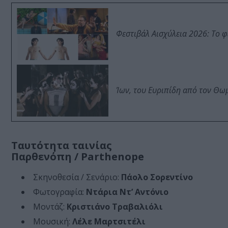
Φεστιβάλ Αισχύλεια 2026: Το 
Ίων, του Ευριπίδη από τον Θ
Ταυτότητα ταινίας
Παρθενόπη / Parthenope
Σκηνοθεσία / Σενάριο:
Πάολο Σορεντίνο
Φωτογραφία:
Ντάρια Ντ’ Αντόνιο
Μοντάζ:
Κριστιάνο Τραβαλιόλι
Μουσική:
Λέλε Μαρτσιτέλι