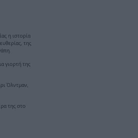
ας η ιστορία
ευθερίας, της
γάπη.
ια γιορτή της
άρι Όλντμαν,
έρα της στο