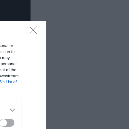
sonal or
ection to
ou may
 personal
out of the
 downstream
B’s List of