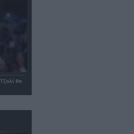
 Τζολί θα