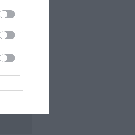
 εδώ!
❯