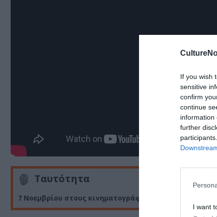
CultureNo
If you wish 
sensitive in
confirm you
continue se
information 
further disc
participants
Downstream 
Ταυτότητα
Persona
7 Νοεμβρίου στους κινηματογράφους από την The Film
I want t