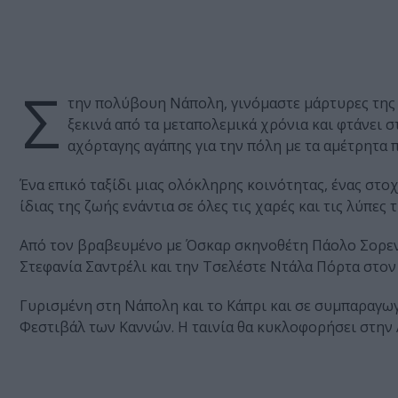
Σ
την πολύβουη Νάπολη, γινόμαστε μάρτυρες της 
ξεκινά από τα μεταπολεμικά χρόνια και φτάνει σ
αχόρταγης αγάπης για την πόλη με τα αμέτρητα 
Ένα επικό ταξίδι μιας ολόκληρης κοινότητας, ένας στο
ίδιας της ζωής ενάντια σε όλες τις χαρές και τις λύπες τ
Από τον βραβευμένο με Όσκαρ σκηνοθέτη Πάολο Σορεντί
Στεφανία Σαντρέλι και την Τσελέστε Ντάλα Πόρτα στο
Γυρισμένη στη Νάπολη και το Κάπρι και σε συμπαραγωγή
Φεστιβάλ των Καννών. Η ταινία θα κυκλοφορήσει στην 