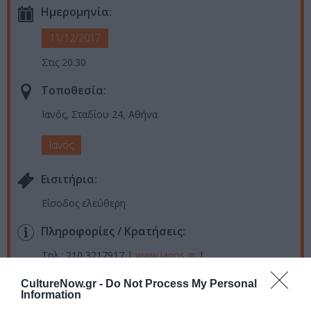
Ημερομηνία:
11/12/2017
Στις 20.30
Τοποθεσία:
Ιανός, Σταδίου 24, Αθήνα
Ιανός
Eισιτήρια:
Είσοδος ελεύθερη
Πληροφορίες / Κρατήσεις:
Τηλ.: 210 3217917 |
www.ianos.gr
|
www.kastaniotis.com
CultureNow.gr -
Do Not Process My Personal
Information
Ακολουθήστε το Culturenow.gr στο
Google News
και