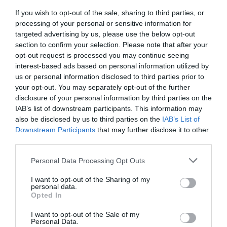
μάθετε πρώτοι όλες τις ειδήσεις
If you wish to opt-out of the sale, sharing to third parties, or
processing of your personal or sensitive information for
Δείτε όλα τα
τελευταία νέα
για την Τέχνη και τον
targeted advertising by us, please use the below opt-out
Πολιτισμό στο
Culturenow.gr
section to confirm your selection. Please note that after your
opt-out request is processed you may continue seeing
interest-based ads based on personal information utilized by
Νέοι Διαγωνισμοί
❯
us or personal information disclosed to third parties prior to
your opt-out. You may separately opt-out of the further
Tags
disclosure of your personal information by third parties on the
IAB’s list of downstream participants. This information may
ΔΩΡΕΑΝ ΕΚΔΗΛΩΣΕΙΣ
ΕΚΔΟΣΕΙΣ ΚΑΣΤΑΝΙΩΤΗ
also be disclosed by us to third parties on the
IAB’s List of
Downstream Participants
that may further disclose it to other
ΕΛΛΗΝΕΣ ΣΥΓΓΡΑΦΕΙΣ
ΠΑΡΟΥΣΙΑΣΕΙΣ ΒΙΒΛΙΩΝ
third parties.
ΠΕΖΟΓΡΑΦΙΑ
ΡΕΑ ΓΑΛΑΝΑΚΗ
Personal Data Processing Opt Outs
Newsletter
I want to opt-out of the Sharing of my
personal data.
Κάθε βδομάδα στο e-mail σας τα τελευταία νέα για
Opted In
την Τέχνη και τον Πολιτισμό!
I want to opt-out of the Sale of my
Personal Data.