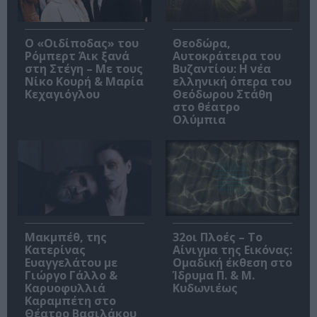
O «Οιδίποδας» του
Θεοδώρα,
Ρόμπερτ Άικ ξανά
Αυτοκράτειρα του
στη Στέγη – Με τους
Βυζαντίου: Η νέα
Νίκο Κουρή & Μαρία
ελληνική όπερα του
Κεχαγιόγλου
Θεόδωρου Στάθη
στο θέατρο
Ολύμπια
Μακμπέθ, της
32οι Πλοές – Το
Κατερίνας
Αίνιγμα της Εικόνας:
Ευαγγελάτου με
Ομαδική έκθεση στο
Γιώργο Γάλλο &
Ίδρυμα Π. & Μ.
Καρυοφυλλιά
Κυδωνιέως
Καραμπέτη στο
Θέατρο Βασιλάκου