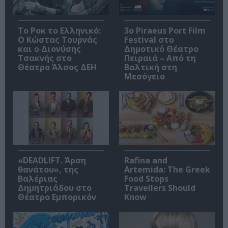
Το Ροκ το Ελληνικό:
3o Piraeus Port Film
Ο Κώστας Τουρνάς
Festival στο
και ο Διονύσης
Δημοτικό Θέατρο
Τσακνής στο
Πειραιά – Από τη
Θέατρο Άλσος ΔΕΗ
Βαλτική στη
Μεσόγειο
«DEADLIFT. Άρση
Rafina and
θανάτου», της
Artemida: The Greek
Βαλέριας
Food Stops
Δημητριάδου στο
Travellers Should
Θέατρο Εμπορικόν
Know