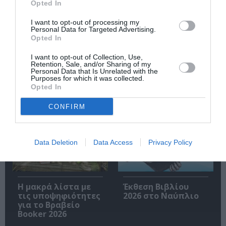
Opted In
I want to opt-out of processing my
Personal Data for Targeted Advertising.
Opted In
Ακολουθήστε το Culturenow.gr
I want to opt-out of Collection, Use,
Retention, Sale, and/or Sharing of my
Personal Data that Is Unrelated with the
Purposes for which it was collected.
Opted In
Σχετικά Άρθρα
CONFIRM
Data Deletion
Data Access
Privacy Policy
Η μακρά λίστα με
Έκθεση Βιβλίου
τις υποψηφιότητες
2026 στο Ναύπλιο
για το Βραβείο
Booker 2026