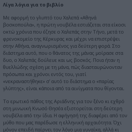
Λίγα λόγια για το βιβλίο
Με αφορμή το γλυπτό του Χαλεπά «Αθηνά
βοσκοπούλα», η πρώτη νουβέλα εστιάζεται στα είκοσι
οκτώ χρόνια που έζησε ο Χαλεπάς στην Τήνο, μετά το
φρενοκομείο της Κέρκυρας και μέχρι να επιστρέψει
στην Αθήνα, αναγνωρισμένος για δεύτερη φορά. Στο
διάστημα αυτό, που ο θάνατος της μάνας μοίρασε στα
δυο, ο Χαλεπάς δούλευε και ως βοσκός. Ποια ήταν η
θυελλώδης σχέση με τη μάνα, πώς διασταυρώνονταν
πρόσωπα και χρόνοι εντός του, γιατί
«νεκραναστήθηκε» σ’ αυτό το διάστημα ο «παρίας
γλύπτης», είναι κάποια από τα αινίγματα που θίγονται.
Το ερωτικό πάθος της Αριάδνης για τον ξένο κι εχθρό
στη μινωική Κνωσό Θησέα εξιστορείται στη δεύτερη
νουβέλα από την ίδια. Η αφήγησή της διαφέρει από τον
μύθο που μας παρέδωσε η ελληνική αρχαιότητα. Όχι
μόνον επειδή παίρνει τον λόγο μια γυναίκα, αλλά κι