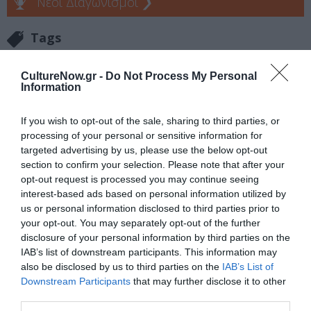
Νέοι Διαγωνισμοί
❯
Tags
ΕΚΔΟΣΕΙΣ ΜΕΤΑΙΧΜΙΟ
ΚΩΣΤΑΣ ΑΚΡΙΒΟΣ
CultureNow.gr -
Do Not Process My Personal
Information
Newsletter
If you wish to opt-out of the sale, sharing to third parties, or
Κάθε βδομάδα στο e-mail σας τα τελευταία νέα για
processing of your personal or sensitive information for
την Τέχνη και τον Πολιτισμό!
targeted advertising by us, please use the below opt-out
section to confirm your selection. Please note that after your
opt-out request is processed you may continue seeing
interest-based ads based on personal information utilized by
us or personal information disclosed to third parties prior to
your opt-out. You may separately opt-out of the further
Ακολουθήστε το Culturenow.gr
disclosure of your personal information by third parties on the
IAB’s list of downstream participants. This information may
also be disclosed by us to third parties on the
IAB’s List of
Downstream Participants
that may further disclose it to other
third parties.
Σχετικά Άρθρα