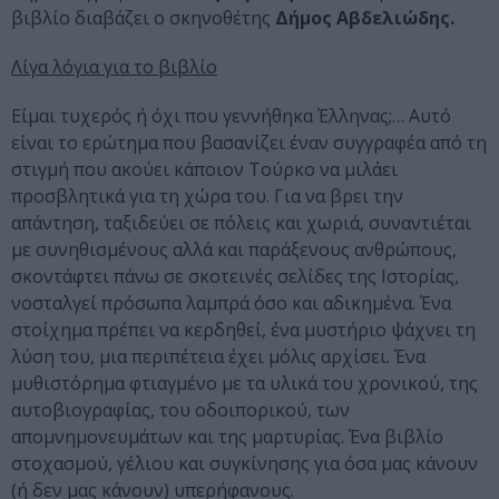
βιβλίο διαβάζει ο σκηνοθέτης
Δήμος Αβδελιώδης.
Λίγα λόγια για το βιβλίο
Είμαι τυχερός ή όχι που γεννήθηκα Έλληνας;… Αυτό
είναι το ερώτημα που βασανίζει έναν συγγραφέα από τη
στιγμή που ακούει κάποιον Τούρκο να μιλάει
προσβλητικά για τη χώρα του. Για να βρει την
απάντηση, ταξιδεύει σε πόλεις και χωριά, συναντιέται
με συνηθισμένους αλλά και παράξενους ανθρώπους,
σκοντάφτει πάνω σε σκοτεινές σελίδες της Ιστορίας,
νοσταλγεί πρόσωπα λαμπρά όσο και αδικημένα. Ένα
στοίχημα πρέπει να κερδηθεί, ένα μυστήριο ψάχνει τη
λύση του, μια περιπέτεια έχει μόλις αρχίσει. Ένα
μυθιστόρημα φτιαγμένο με τα υλικά του χρονικού, της
αυτοβιογραφίας, του οδοιπορικού, των
απομνημονευμάτων και της μαρτυρίας. Ένα βιβλίο
στοχασμού, γέλιου και συγκίνησης για όσα μας κάνουν
(ή δεν μας κάνουν) υπερήφανους.