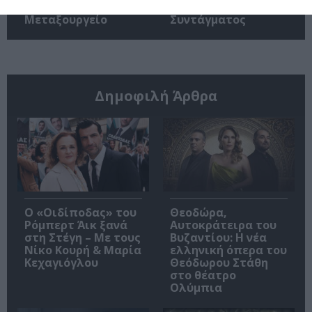
βιβλίου στο
βιβλίου στα Public
Μεταξουργείο
Συντάγματος
Δημοφιλή Άρθρα
O «Οιδίποδας» του
Θεοδώρα,
Ρόμπερτ Άικ ξανά
Αυτοκράτειρα του
στη Στέγη – Με τους
Βυζαντίου: Η νέα
Νίκο Κουρή & Μαρία
ελληνική όπερα του
Κεχαγιόγλου
Θεόδωρου Στάθη
στο θέατρο
Ολύμπια