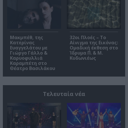
Μακμπέθ, της
32οι Πλοές – Το
Κατερίνας
Αίνιγμα της Εικόνας:
Ευαγγελάτου με
Ομαδική έκθεση στο
Γιώργο Γάλλο &
Ίδρυμα Π. & Μ.
Καρυοφυλλιά
Κυδωνιέως
Καραμπέτη στο
Θέατρο Βασιλάκου
Τελευταία νέα