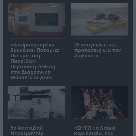
«Απομακρυσμένα
25 αναγνωστικές
Βουνά και Ποτάμια:
προτάσεις για τον
Πνευματική
Αύγουστο
Πατρίδα»:
Περιοδική έκθεση
στο Διαχρονικό
Μουσείο Αίγινας
9ο Φεστιβάλ
«ΖΗΤΩ τα λαϊκά
Ντοκιμαντέρ
κορίτσια!», του