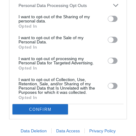
Personal Data Processing Opt Outs
I want to opt-out of the Sharing of my
personal data.
Opted In
I want to opt-out of the Sale of my
Personal Data.
Opted In
Η μακρά λίστα με
Έκθεση Βιβλίου
τις υποψηφιότητες
2026 στο Ναύπλιο
I want to opt-out of processing my
για το Βραβείο
Personal Data for Targeted Advertising.
Booker 2026
Opted In
I want to opt-out of Collection, Use,
Retention, Sale, and/or Sharing of my
Personal Data that Is Unrelated with the
Purposes for which it was collected.
Opted In
CONFIRM
«Παρεμποδίζοντας
Σπύρος Κακατσάκης
την αποστασία,
– Ανακρίνοντας το
Ιουλιανά 1965»:
Σκοτάδι:
Data Deletion
Data Access
Privacy Policy
Παρουσίαση του
Παρουσίαση του