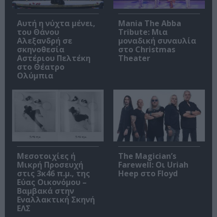
Αυτή η νύχτα μένει,
Mania The Abba
του Θάνου
Tribute: Μια
Αλεξανδρή σε
μοναδική συναυλία
σκηνοθεσία
στο Christmas
Αστέριου Πελτέκη
Theater
στο Θέατρο
Ολύμπια
Μεσοτοιχίες ή
The Magician’s
Μικρή Προσευχή
Farewell: Οι Uriah
στις 3κ46 π.μ., της
Heep στο Floyd
Εύας Οικονόμου –
Βαμβακά στην
Εναλλακτική Σκηνή
ΕΛΣ