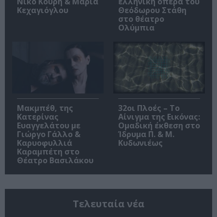
Νίκο Κουρή & Μαρία
ελληνική όπερα του
Κεχαγιόγλου
Θεόδωρου Στάθη
στο θέατρο
Ολύμπια
Μακμπέθ, της
32οι Πλοές – Το
Κατερίνας
Αίνιγμα της Εικόνας:
Ευαγγελάτου με
Ομαδική έκθεση στο
Γιώργο Γάλλο &
Ίδρυμα Π. & Μ.
Καρυοφυλλιά
Κυδωνιέως
Καραμπέτη στο
Θέατρο Βασιλάκου
Τελευταία νέα