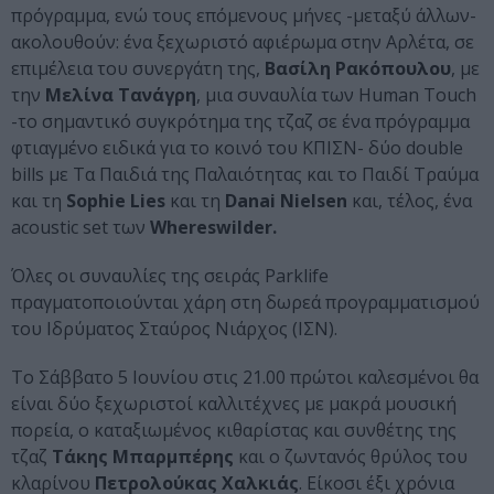
πρόγραμμα, ενώ τους επόμενους μήνες -μεταξύ άλλων-
ακολουθούν: ένα ξεχωριστό αφιέρωμα στην Αρλέτα, σε
επιμέλεια του συνεργάτη της,
Βασίλη Ρακόπουλου
, με
την
Μελίνα Τανάγρη
, μια συναυλία των Human Touch
-το σημαντικό συγκρότημα της τζαζ σε ένα πρόγραμμα
φτιαγμένο ειδικά για το κοινό του ΚΠΙΣΝ- δύο double
bills με Τα Παιδιά της Παλαιότητας και το Παιδί Τραύμα
και τη
Sophie Lies
και τη
Danai Nielsen
και, τέλος, ένα
acoustic set των
Whereswilder.
Όλες οι συναυλίες της σειράς Parklife
πραγματοποιούνται χάρη στη δωρεά προγραμματισμού
του Ιδρύματος Σταύρος Νιάρχος (ΙΣΝ).
Το Σάββατο 5 Ιουνίου στις 21.00 πρώτοι καλεσμένοι θα
είναι δύο ξεχωριστοί καλλιτέχνες με μακρά μουσική
πορεία, ο καταξιωμένος κιθαρίστας και συνθέτης της
τζαζ
Τάκης Μπαρμπέρης
και ο ζωντανός θρύλος του
κλαρίνου
Πετρολούκας Χαλκιάς
. Είκοσι έξι χρόνια