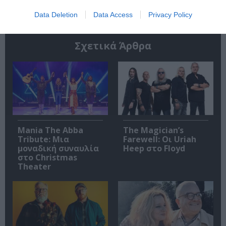
Data Deletion
Data Access
Privacy Policy
Σχετικά Άρθρα
Mania The Abba
The Magician’s
Tribute: Μια
Farewell: Οι Uriah
μοναδική συναυλία
Heep στο Floyd
στο Christmas
Theater