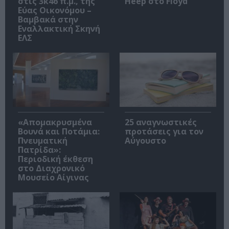
στις 3κ46 π.μ., της
Heep στο Floyd
Εύας Οικονόμου –
Βαμβακά στην
Εναλλακτική Σκηνή
ΕΛΣ
«Απομακρυσμένα
25 αναγνωστικές
Βουνά και Ποτάμια:
προτάσεις για τον
Πνευματική
Αύγουστο
Πατρίδα»:
Περιοδική έκθεση
στο Διαχρονικό
Μουσείο Αίγινας