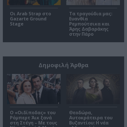
Οι Arab Strap στο
Τα τραγούδια μας:
Gazarte Ground
Ευανθία
Stage
Ρεμπούτσικα και
Άρης Δαβαράκης
στην Πάρο
Δημοφιλή Άρθρα
O «Οιδίποδας» του
Θεοδώρα,
Ρόμπερτ Άικ ξανά
Αυτοκράτειρα του
στη Στέγη – Με τους
Βυζαντίου: Η νέα