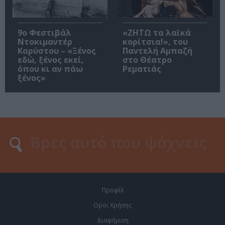
9ο Φεστιβάλ
«ΖΗΤΩ τα λαϊκά
Ντοκιμαντέρ
κορίτσια!», του
Καρύστου – «Ξένος
Παντελή Αμπαζή
εδώ, ξένος εκεί,
στο Θέατρο
όπου κι αν πάω
Ρεματιάς
ξένος»
Προφίλ
Οροι Χρήσης
Διαφήμιση