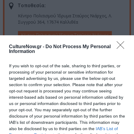
Τοποθεσία:
Κέντρο Πολιτισμού Ίδρυμα Σταύρος Νιάρχος, Λ.
Συγγρού 364, 17674 Καλλιθέα
Κέντρο Πολιτισμού Ίδρυμα Σταύρος Νιάρχος
CultureNow.gr -
Do Not Process My Personal
Eισιτήρια:
Information
€10 (μειωμένο €5)
If you wish to opt-out of the sale, sharing to third parties, or
Πληροφορίες / Κρατήσεις:
processing of your personal or sensitive information for
targeted advertising by us, please use the below opt-out
snfcc.org
section to confirm your selection. Please note that after your
opt-out request is processed you may continue seeing
interest-based ads based on personal information utilized by
Ακολουθήστε το Culturenow.gr στο
Google News
και
us or personal information disclosed to third parties prior to
μάθετε πρώτοι όλες τις ειδήσεις
your opt-out. You may separately opt-out of the further
disclosure of your personal information by third parties on the
Δείτε όλα τα
τελευταία νέα
για την Τέχνη και τον
IAB’s list of downstream participants. This information may
Πολιτισμό στο
Culturenow.gr
also be disclosed by us to third parties on the
IAB’s List of