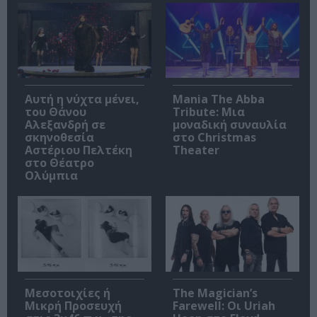
Αυτή η νύχτα μένει,
Mania The Abba
του Θάνου
Tribute: Μια
Αλεξανδρή σε
μοναδική συναυλία
σκηνοθεσία
στο Christmas
Αστέριου Πελτέκη
Theater
στο Θέατρο
Ολύμπια
Μεσοτοιχίες ή
The Magician’s
Μικρή Προσευχή
Farewell: Οι Uriah