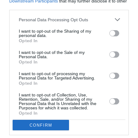
Downstream Participants
that may further disclose it to other
third parties.
Νέοι Διαγωνισμοί
❯
Personal Data Processing Opt Outs
Tags
I want to opt-out of the Sharing of my
personal data.
JAZZ - BLUES - ETHNIC
ΕΝΤΕΧΝΟ - ΛΑΪΚΟ - ΠΑΡΑΔΟΣΙΑΚΗ
Opted In
ΙΔΡΥΜΑ ΣΤΑΥΡΟΣ ΝΙΑΡΧΟΣ
ΚΑΛΟΚΑΙΡΙΝΕΣ ΣΥΝΑΥΛΙΕΣ
I want to opt-out of the Sale of my
ΝΕΦΕΛΗ ΦΑΣΟΥΛΗ
ΣΥΝΑΥΛΙΕΣ 2021
Personal Data.
Opted In
Newsletter
I want to opt-out of processing my
Personal Data for Targeted Advertising.
Opted In
Κάθε βδομάδα στο e-mail σας τα τελευταία νέα για
την Τέχνη και τον Πολιτισμό!
I want to opt-out of Collection, Use,
Retention, Sale, and/or Sharing of my
Personal Data that Is Unrelated with the
Purposes for which it was collected.
Opted In
CONFIRM
Ακολουθήστε το Culturenow.gr