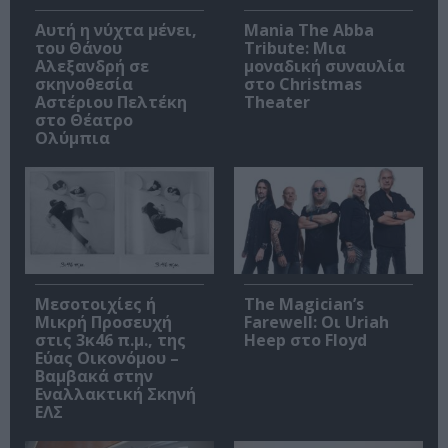
Αυτή η νύχτα μένει,
Mania The Abba
του Θάνου
Tribute: Μια
Αλεξανδρή σε
μοναδική συναυλία
σκηνοθεσία
στο Christmas
Αστέριου Πελτέκη
Theater
στο Θέατρο
Ολύμπια
Μεσοτοιχίες ή
The Magician’s
Μικρή Προσευχή
Farewell: Οι Uriah
στις 3κ46 π.μ., της
Heep στο Floyd
Εύας Οικονόμου –
Βαμβακά στην
Εναλλακτική Σκηνή
ΕΛΣ