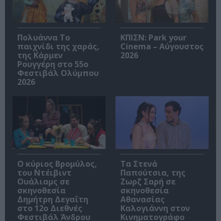
Πολυάννα Το
ΚΠΙΣΝ: Park your
παιχνίδι της χαράς,
Cinema – Αύγουστος
της Κάρμεν
2026
Ρουγγέρη στο 55ο
Φεστιβάλ Ολύμπου
2026
O κύριος Βρομύλος,
Τα Στενά
του Ντέιβιντ
Παπούτσια, της
Ουάλιαμς σε
Ζωρζ Σαρή σε
σκηνοθεσία
σκηνοθεσία
Δημήτρη Δεγαΐτη
Αθανασίας
στο 12ο Διεθνές
Καλογιάννη στον
Φεστιβάλ Άνδρου
Κινηματογράφο