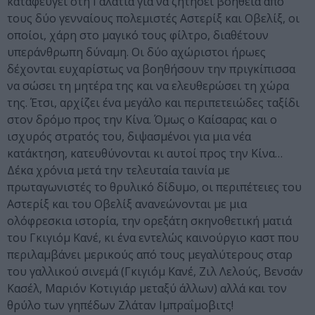
καταφεύγει στη Γαλατία για να ζητήσει βοήθεια από
τους δύο γενναίους πολεμιστές Αστερίξ και Οβελίξ, οι
οποίοι, χάρη στο μαγικό τους φίλτρο, διαθέτουν
υπεράνθρωπη δύναμη. Οι δύο αχώριστοι ήρωες
δέχονται ευχαρίστως να βοηθήσουν την πριγκίπισσα
να σώσει τη μητέρα της και να ελευθερώσει τη χώρα
της. Έτσι, αρχίζει ένα μεγάλο και περιπετειώδες ταξίδι
στον δρόμο προς την Κίνα. Όμως ο Καίσαρας και ο
ισχυρός στρατός του, διψασμένοι για μια νέα
κατάκτηση, κατευθύνονται κι αυτοί προς την Κίνα…
Δέκα χρόνια μετά την τελευταία ταινία με
πρωταγωνιστές το θρυλικό δίδυμο, οι περιπέτειες του
Αστερίξ και του Οβελίξ ανανεώνονται με μια
ολόφρεσκια ιστορία, την ορεξάτη σκηνοθετική ματιά
του Γκιγιόμ Κανέ, κι ένα εντελώς καινούργιο καστ που
περιλαμβάνει μερικούς από τους μεγαλύτερους σταρ
του γαλλικού σινεμά (Γκιγιόμ Κανέ, Ζιλ Λελούς, Βενσάν
Κασέλ, Μαριόν Κοτιγιάρ μεταξύ άλλων) αλλά και τον
θρύλο των γηπέδων Ζλάταν Ιμπραΐμοβιτς!