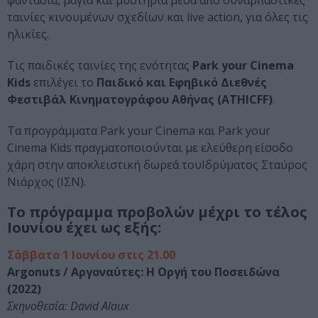
φαντασία, μάγια και μυστήρια μέσα από συναρπαστικές
ταινίες κινουμένων σχεδίων και live action, για όλες τις
ηλικίες.
Τις παιδικές ταινίες της ενότητας
Park your Cinema
Kids
επιλέγει το
Παιδικό και Εφηβικό Διεθνές
Φεστιβάλ Κινηματογράφου Αθήνας (AΤΗICFF)
.
Τα προγράμματα Park your Cinema και Park your
Cinema Kids πραγματοποιούνται με ελεύθερη είσοδο
χάρη στην αποκλειστική δωρεά τουΙδρύματος Σταύρος
Νιάρχος (ΙΣΝ).
Το πρόγραμμα προβολών μέχρι το τέλος
Ιουνίου έχει ως εξής:
Σάββατο 1 Ιουνίου στις 21.00
Argonuts / Αργοναύτες: Η Οργή του Ποσειδώνα
(2022)
Σκηνοθεσία: David Alaux