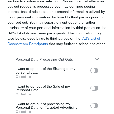
section to confirm your selection. Please note that after your
Σκηνοθεσία: James Bobin
opt-out request is processed you may continue seeing
interest-based ads based on personal information utilized by
«Ώρα για λίγη τρέλα». Η ιστορία συνεχίζεται από το
us or personal information disclosed to third parties prior to
σημείο που την είχαμε αφήσει στο τέλος της ταινίας Η
your opt-out. You may separately opt-out of the further
Αλίκη στη Χώρα των Θαυμάτων. Η Αλίκη μεταφέρεται-
disclosure of your personal information by third parties on the
αυτή τη φορά μέσα από έναν καθρέφτη- σε μια άλλη
IAB’s list of downstream participants. This information may
also be disclosed by us to third parties on the
IAB’s List of
διάσταση, συναντά καινούργιους, αλλά και γνώριμους
Downstream Participants
that may further disclose it to other
χαρακτήρες, κάνει νέους φίλους, αλλά και εχθρούς, που
third parties.
της στήνουν πολλές και επικίνδυνες παγίδες. Σκοπός
τους είναι να την εγκλωβίσουν σε ένα άλλο
Personal Data Processing Opt Outs
χωροχρονικό σύμπαν. Θα τα καταφέρουν;
I want to opt-out of the Sharing of my
personal data.
Η ταινία θα προβληθεί μεταγλωττισμένη στα ελληνικά.
Opted In
Κεντρική φωτογραφία θέματος Photo Crredit: Pelagia
I want to opt-out of the Sale of my
Personal Data.
Karanikola
Opted In
I want to opt-out of processing my
Ταυτότητα Εκδήλωσης
Personal Data for Targeted Advertising.
Opted In