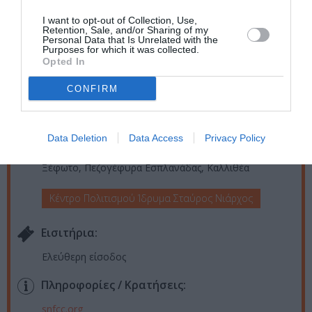
Ημερομηνία:
I want to opt-out of Collection, Use,
Retention, Sale, and/or Sharing of my
01/06/2024
22/06/2024
Από:
Εως:
Personal Data that Is Unrelated with the
Purposes for which it was collected.
30/06/2024
Opted In
Σάββατο (1/06, 8/06, 15/06. 22/06) και Κυριακή 30/06
CONFIRM
στις 21.00
Τοποθεσία:
Data Deletion
Data Access
Privacy Policy
Κέντρο Πολιτισμού Ίδρυμα Σταύρος Νιάρχος -
Ξέφωτο, Πεζογέφυρα Εσπλανάδας, Καλλιθέα
Κέντρο Πολιτισμού Ίδρυμα Σταύρος Νιάρχος
Eισιτήρια:
Ελεύθερη είσοδος
Πληροφορίες / Κρατήσεις:
snfcc.org