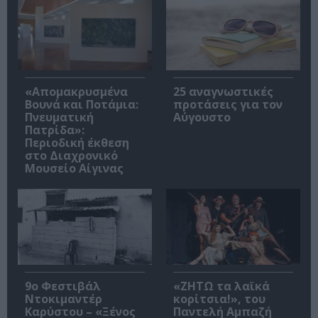
«Απομακρυσμένα
25 αναγνωστικές
Βουνά και Ποτάμια:
προτάσεις για τον
Πνευματική
Αύγουστο
Πατρίδα»:
Περιοδική έκθεση
στο Διαχρονικό
Μουσείο Αίγινας
9ο Φεστιβάλ
«ΖΗΤΩ τα λαϊκά
Ντοκιμαντέρ
κορίτσια!», του
Καρύστου – «Ξένος
Παντελή Αμπαζή