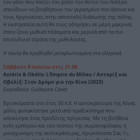
τον γάτο που παίζει τον ρόλο του θετού του πατέρα
σπεύδουν να βοηθήσουν τον γερασμένο πια Ιάσονα και
τους Αργοναύτες στην αποστολή διάσωσης της πόλης.
Η εκστρατεία αυτή θα τους οδηγήσει σε μέρη μακρινά,
όπου ζουν μυθικά πλάσματα και μερικά από τα πιο
επικίνδυνα τέρατα της μυθολογίας.
Η ταινία θα προβληθεί μεταγλωττισμένη στα ελληνικά.
Σάββατο 8 Ιουνίου στις 21.00
Astérix & Obélix: L’Empire du Milieu / Αστερίξ και
Οβελίξ: Στον Δρόμο για την Κίνα (2023)
Σκηνοθεσία: Guillaume Canet
Βρισκόμαστε στο έτος 50 π.Χ. Η αυτοκράτειρα της Κίνας
μόλις φυλακίστηκε μετά από πραξικόπημα που
υποκίνησε ένας προδότης πρίγκιπας. Με τη βοήθεια
ενός εμπόρου και του πιστού της σωματοφύλακα, η
μοναχοκόρη της αυτοκράτειρας, πριγκίπισσα Σας-Γι,