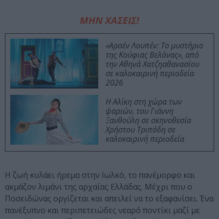
ΜΗΝ ΧΑΣΕΙΣ!
«Αρσέν Λουπέν: Το μυστήριο
της Κούφιας Βελόνας», από
την Αθηνά Χατζηαθανασίου
σε καλοκαιρινή περιοδεία
2026
Η Αλίκη στη χώρα των
ψαριών, του Γιάννη
Ξανθούλη σε σκηνοθεσία
Χρήστου Τριπόδη σε
καλοκαιρινή περιοδεία
Η ζωή κυλάει ήρεμα στην Ιωλκό, το πανέμορφο και
ακμάζον λιμάνι της αρχαίας Ελλάδας. Μέχρι που ο
Ποσειδώνας οργίζεται και απειλεί να το εξαφανίσει. Ένα
πανέξυπνο και περιπετειώδες νεαρό ποντίκι μαζί με