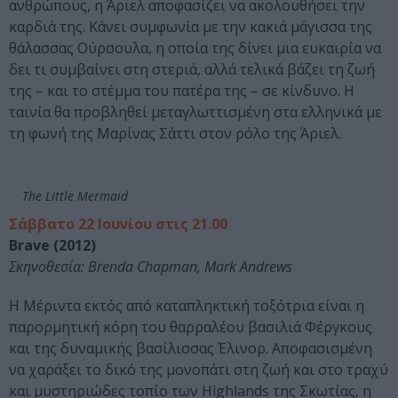
ανθρώπους, η Άριελ αποφασίζει να ακολουθήσει την
καρδιά της. Κάνει συμφωνία με την κακιά μάγισσα της
θάλασσας Ούρσουλα, η οποία της δίνει μια ευκαιρία να
δει τι συμβαίνει στη στεριά, αλλά τελικά βάζει τη ζωή
της – και το στέμμα του πατέρα της – σε κίνδυνο. Η
ταινία θα προβληθεί μεταγλωττισμένη στα ελληνικά με
τη φωνή της Μαρίνας Σάττι στον ρόλο της Άριελ.
The Little Mermaid
Σάββατο 22 Ιουνίου στις 21.00
Brave (2012)
Σκηνοθεσία: Brenda Chapman, Mark Andrews
Η Μέριντα εκτός από καταπληκτική τοξότρια είναι η
παρορμητική κόρη του θαρραλέου βασιλιά Φέργκους
και της δυναμικής βασίλισσας Έλινορ. Αποφασισμένη
να χαράξει το δικό της μονοπάτι στη ζωή και στο τραχύ
και μυστηριώδες τοπίο των Highlands της Σκωτίας, η