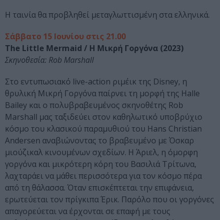
Η ταινία θα προβληθεί μεταγλωττισμένη στα ελληνικά.
Σάββατο 15 Ιουνίου στις 21.00
The Little Mermaid / Η Μικρή Γοργόνα (2023)
Σκηνοθεσία: Rob Marshall
Στο εντυπωσιακό live-action ριμέικ της Disney, η
θρυλική Μικρή Γοργόνα παίρνει τη μορφή της Halle
Bailey και ο πολυβραβευμένος σκηνοθέτης Rob
Marshall μας ταξιδεύει στον καθηλωτικό υποβρύχιο
κόσμο του κλασικού παραμυθιού του Hans Christian
Andersen αναβιώνοντας το βραβευμένο με Όσκαρ
μιούζικαλ κινουμένων σχεδίων. H Άριελ, η όμορφη
γοργόνα και μικρότερη κόρη του Βασιλιά Τρίτωνα,
λαχταράει να μάθει περισσότερα για τον κόσμο πέρα
από τη θάλασσα. Όταν επισκέπτεται την επιφάνεια,
ερωτεύεται τον πρίγκιπα Έρικ. Παρόλο που οι γοργόνες
απαγορεύεται να έρχονται σε επαφή με τους