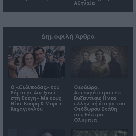
Αθηναία
Δημοφιλή Άρθρα
O «Οιδίποδας» του
Θεοδώρα,
Ρόμπερτ Άικ ξανά
Αυτοκράτειρα του
στη Στέγη – Με τους
Βυζαντίου: Η νέα
Νίκο Κουρή & Μαρία
ελληνική όπερα του
Κεχαγιόγλου
Θεόδωρου Στάθη
στο θέατρο
Ολύμπια