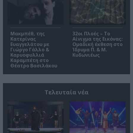
Μακμπέθ, της
32οι Πλοές – Το
Κατερίνας
Αίνιγμα της Εικόνας:
Ευαγγελάτου με
Ομαδική έκθεση στο
Γιώργο Γάλλο &
Ίδρυμα Π. & Μ.
Καρυοφυλλιά
Κυδωνιέως
Καραμπέτη στο
Θέατρο Βασιλάκου
Τελευταία νέα