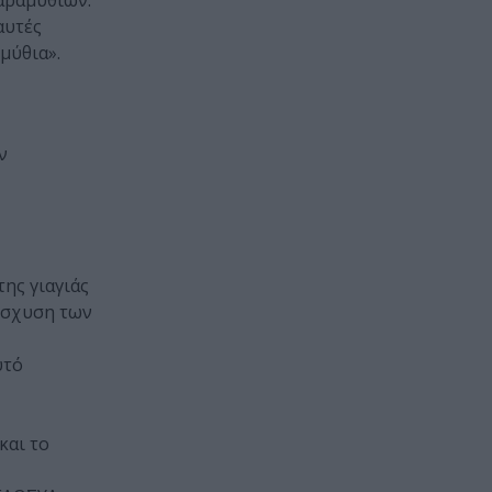
παραμυθιών.
αυτές
μύθια».
ν
της γιαγιάς
νίσχυση των
υτό
και το