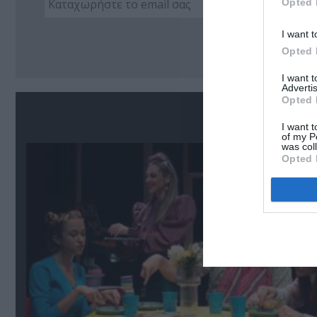
Opted 
Ακο
I want t
Opted 
I want 
Advertis
Opted 
Σ
I want t
of my P
was col
Opted 