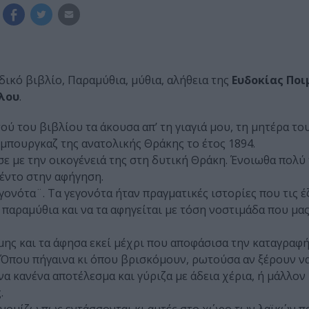
ικό βιβλίο, Παραμύθια, μύθια, αλήθεια της
Ευδοκίας Ποι
λου
.
 του βιβλίου τα άκουσα απ’ τη γιαγιά μου, τη μητέρα το
μπουργκαζ της ανατολικής Θράκης το έτος 1894.
ε με την οικογένειά της στη δυτική Θράκη. Ένοιωθα πολύ
λέντο στην αφήγηση.
ονότα¨. Τα γεγονότα ήταν πραγματικές ιστορίες που τις έζ
αι παραμύθια και να τα αφηγείται με τόση νοστιμάδα που μα
μης και τα άφησα εκεί μέχρι που αποφάσισα την καταγραφή
. Όπου πήγαινα κι όπου βρισκόμουν, ρωτούσα αν ξέρουν ν
να κανένα αποτέλεσμα και γύριζα με άδεια χέρια, ή μάλλον
.