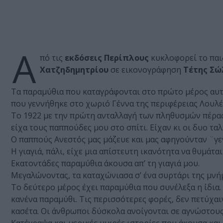
Α
πό τις
εκδόσεις Περίπλους
κυκλοφορεί το παιδ
Χατζηδημητρίου
σε εικονογράφηση
Τέτης Σώ
Τα παραμύθια που καταγράφονται στο πρώτο μέρος αυτού
που γεννήθηκε στο χωριό Γέννα της περιφέρειας Λουλέ
Το 1922 με την πρώτη ανταλλαγή των πληθυσμών πέρασ
είχα τους παππούδες μου στο σπίτι. Είχαν κι οι δυο τα
Ο παππούς Ανεστός μας μάζευε και μας αφηγούνταν ¨γεγ
Η γιαγιά, πάλι, είχε μια απίστευτη ικανότητα να θυμάτ
Εκατοντάδες παραμύθια άκουσα απ’ τη γιαγιά μου.
Μεγαλώνοντας, τα καταχώνιασα σ’ ένα συρτάρι της μνή
Το δεύτερο μέρος έχει παραμύθια που συνέλεξα η ίδια
κανένα παραμύθι. Τις περισσότερες φορές, δεν πετύχαι
κασέτα. Οι άνθρωποι δύσκολα ανοίγονται σε αγνώστους