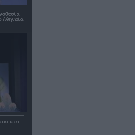
ηνοθεσία
ο Αθηναία
τσα στο