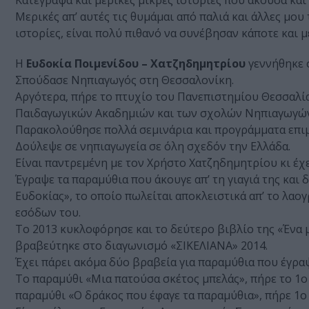
Κατέγραψα και μερικές μικρές ιστορίες που άκουσα κα
Μερικές απ’ αυτές τις θυμάμαι από παλιά και άλλες μο
ιστορίες, είναι πολύ πιθανό να συνέβησαν κάποτε και 
Η
Ευδοκία Ποιμενίδου – Χατζηδημητρίου
γεννήθηκε 
Σπούδασε Νηπιαγωγός στη Θεσσαλονίκη.
Αργότερα, πήρε το πτυχίο του Πανεπιστημίου Θεσσαλί
Παιδαγωγικών Ακαδημιών και των σχολών Νηπιαγωγώ
Παρακολούθησε πολλά σεμινάρια και προγράμματα επ
Δούλεψε σε νηπιαγωγεία σε όλη σχεδόν την Ελλάδα.
Είναι παντρεμένη με τον Χρήστο Χατζηδημητρίου κι έχει
Έγραψε τα παραμύθια που άκουγε απ’ τη γιαγιά της και 
Ευδοκίας», το οποίο πωλείται αποκλειστικά απ’ το λα
εσόδων του.
Το 2013 κυκλοφόρησε και το δεύτερο βιβλίο της «Ένα 
βραβεύτηκε στο διαγωνισμό «ΣΙΚΕΛΙΑΝΑ» 2014.
Έχει πάρει ακόμα δύο βραβεία για παραμύθια που έγρα
Το παραμύθι «Μια πατούσα σκέτος μπελάς», πήρε το 1
παραμύθι «Ο δράκος που έφαγε τα παραμύθια», πήρε 1ο