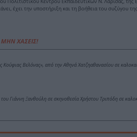
του Πολιτιστικού Κέντρου Εκπαιδευτικών Ν. Λάρισας, της 
κάνει, έχει την υποστήριξη και τη βοήθεια του συζύγου τ
ΜΗΝ ΧΑΣΕΙΣ!
ης Κούφιας Βελόνας», από την Αθηνά Χατζηαθανασίου σε καλοκα
 του Γιάννη Ξανθούλη σε σκηνοθεσία Χρήστου Τριπόδη σε καλο