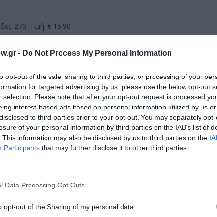
ες: 270, Τιμή: € 15,90
w.gr -
Do Not Process My Personal Information
μάθετε πρώτοι όλες τις ειδήσεις
to opt-out of the sale, sharing to third parties, or processing of your per
ολιτισμό στο
Culturenow.gr
formation for targeted advertising by us, please use the below opt-out s
r selection. Please note that after your opt-out request is processed y
eing interest-based ads based on personal information utilized by us or
r
Δες
disclosed to third parties prior to your opt-out. You may separately opt-
losure of your personal information by third parties on the IAB’s list of
. This information may also be disclosed by us to third parties on the
IA
Participants
that may further disclose it to other third parties.
l Data Processing Opt Outs
νη και τον Πολιτισμό!
o opt-out of the Sharing of my personal data.