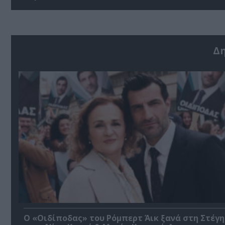
Δ
O «Οιδίποδας» του Ρόμπερτ Άικ ξανά στη Στέγη