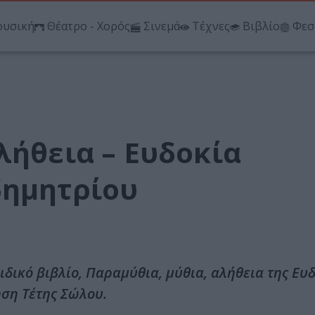
υσική
Θέατρο - Χορός
Σινεμά
Τέχνες
Βιβλίο
Φεσ
λήθεια – Ευδοκία
δημητρίου
ιδικό βιβλίο, Παραμύθια, μύθια, αλήθεια της Ευ
ση Τέτης Σώλου.