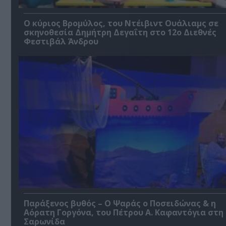
O κύριος Βρομύλος, του Ντέιβιντ Ουάλιαμς σε
σκηνοθεσία Δημήτρη Δεγαΐτη στο 12ο Διεθνές
Φεστιβάλ Άνδρου
Παράξενος βυθός – Ο Ψαράς ο Ποσειδώνας & η
Αόρατη Γοργόνα, του Πέτρου Α. Καφαντόγια στη
Σαρωνίδα