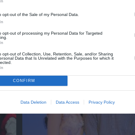
In
λουθήστε το Culturenow.gr
o opt-out of the Sale of my Personal Data.
In
to opt-out of processing my Personal Data for Targeted
ing.
In
χετικά Άρθρα
o opt-out of Collection, Use, Retention, Sale, and/or Sharing
ersonal Data that Is Unrelated with the Purposes for which it
lected.
In
CONFIRM
Data Deletion
Data Access
Privacy Policy