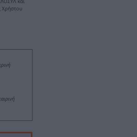
ΕΛΟΣΥΛ και
ης Χρήστου
ιρινή
καιρινή