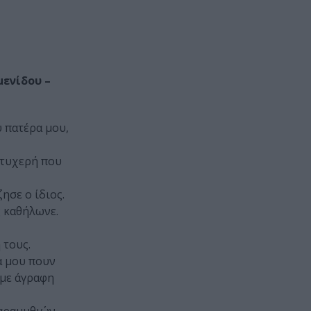
μενίδου –
υ πατέρα μου,
 τυχερή που
ησε ο ίδιος.
ς καθήλωνε.
 τους.
α μου πουν
 με άγραφη