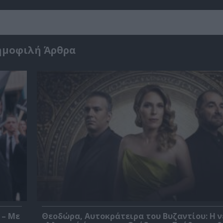
ημοφιλή Άρθρα
 – Με
Θεοδώρα, Αυτοκράτειρα του Βυζαντίου: Η ν