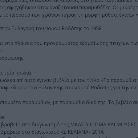
ι νομίζω πως εντάσσονται κι αυτές στο χώρο των λαϊκών 
υ τις αφηγήθηκαν όταν αναζητούσα παραμυθάδες. Οι μικρές 
με το πέρασμα των χρόνων πήραν τη μορφή μύθου, έγιναν «
στην Ξυλαγανή του νομού Ροδόπης το 1958.
ας στα πλαίσια του προγράμματος εξομοίωσης πτυχίων τω
ν.
ιμόρφωσης.
 τρία παιδιά.
δώδεκα απ’ αυτά έγιναν βιβλίο με τον τίτλο «Τα παραμύθια 
ογραφικό μουσείο Ξυλαγανής του νομού Ροδόπης για την ε
μπουκέτο παραμύθια», με παραμύθια δικά της. Το βιβλίο α
ψε.
ο βραβείο στο διαγωνισμό της ΜΚΑΕ ΔΙΟΤΙΜΑ ΚΑΙ ΜΟΥΣΕΣ 
 βραβείο στο διαγωνισμό «ΣΙΚΕΛΙΑΝΑ» 2014.