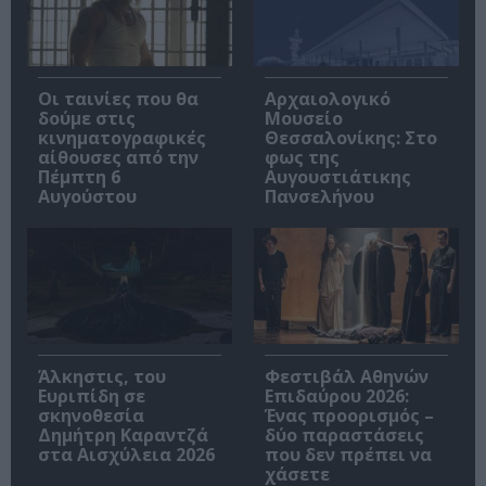
Οι ταινίες που θα
Αρχαιολογικό
δούμε στις
Μουσείο
κινηματογραφικές
Θεσσαλονίκης: Στο
αίθουσες από την
φως της
Πέμπτη 6
Αυγουστιάτικης
Αυγούστου
Πανσελήνου
Άλκηστις, του
Φεστιβάλ Αθηνών
Ευριπίδη σε
Επιδαύρου 2026:
σκηνοθεσία
Ένας προορισμός –
Δημήτρη Καραντζά
δύο παραστάσεις
στα Αισχύλεια 2026
που δεν πρέπει να
χάσετε