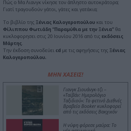
Πώς ο Μα Λιανγκ νίκησε τον άπληστο αυτοκράτορα;
Γιατί τραγουδούν γάτοι, γάτες και γατάκια;
Το βιβλίο της
Ξένιας Καλογεροπούλου
και του
Φίλιππου Φωτιάδη “Παραμύθια με την Ξένια”
θα
κυκλοφορησει στις 20 Ιουνίου 2016 από τις
εκδόσεις
Μάρτης
.
Την έκδοση συνοδεύει
cd
με τις αφηγήσεις της
Ξένιας
Καλογεροπούλου.
ΜΗΝ ΧΑΣΕΙΣ!
Γιανγκ Σιουάνγκ-τζι –
«Ταϊβάν: Ημερολόγιο
Ταξιδιού»: Το φετινό Διεθνές
Βραβείο Booker κυκλοφορεί
από τις εκδόσεις Βακχικόν
Η νύφη φόρεσε μαύρα: Το
νέο αστυνομικό