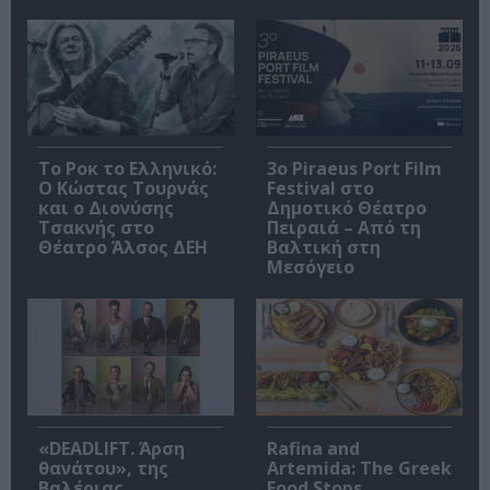
Το Ροκ το Ελληνικό:
3o Piraeus Port Film
Ο Κώστας Τουρνάς
Festival στο
και ο Διονύσης
Δημοτικό Θέατρο
Τσακνής στο
Πειραιά – Από τη
Θέατρο Άλσος ΔΕΗ
Βαλτική στη
Μεσόγειο
«DEADLIFT. Άρση
Rafina and
θανάτου», της
Artemida: The Greek
Βαλέριας
Food Stops