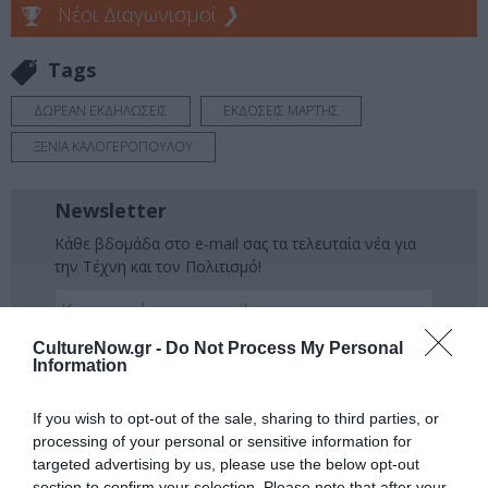
Νέοι Διαγωνισμοί
❯
Tags
ΔΩΡΕΑΝ ΕΚΔΗΛΩΣΕΙΣ
ΕΚΔΟΣΕΙΣ ΜΑΡΤΗΣ
ΞΕΝΙΑ ΚΑΛΟΓΕΡΟΠΟΥΛΟΥ
Newsletter
Κάθε βδομάδα στο e-mail σας τα τελευταία νέα για
την Τέχνη και τον Πολιτισμό!
CultureNow.gr -
Do Not Process My Personal
Information
Ακολουθήστε το Culturenow.gr
If you wish to opt-out of the sale, sharing to third parties, or
processing of your personal or sensitive information for
targeted advertising by us, please use the below opt-out
section to confirm your selection. Please note that after your