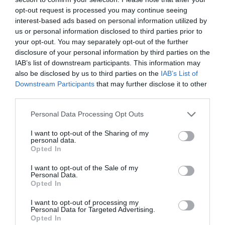
opt-out request is processed you may continue seeing
Σχετικά Άρθρα
interest-based ads based on personal information utilized by
us or personal information disclosed to third parties prior to
your opt-out. You may separately opt-out of the further
disclosure of your personal information by third parties on the
IAB’s list of downstream participants. This information may
also be disclosed by us to third parties on the
IAB’s List of
Downstream Participants
that may further disclose it to other
third parties.
Η μακρά λίστα με
Έκθεση Βιβλίου
τις υποψηφιότητες
2026 στο Ναύπλιο
Personal Data Processing Opt Outs
για το Βραβείο
Booker 2026
I want to opt-out of the Sharing of my
personal data.
Opted In
I want to opt-out of the Sale of my
Personal Data.
Opted In
I want to opt-out of processing my
Personal Data for Targeted Advertising.
«Παρεμποδίζοντας
Σπύρος Κακατσάκης
Opted In
την αποστασία,
– Ανακρίνοντας το