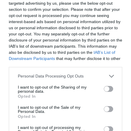
targeted advertising by us, please use the below opt-out
section to confirm your selection. Please note that after your
opt-out request is processed you may continue seeing
Όλες οι πρωτοχρονιάτικες εκδηλώσεις του ΚΠΙΣΝ
interest-based ads based on personal information utilized by
πραγματοποιούνται με ελεύθερη είσοδο χάρη στην
us or personal information disclosed to third parties prior to
αποκλειστική δωρεά του
Ιδρύματος Σταύρος Νιάρχος
your opt-out. You may separately opt-out of the further
(ΙΣΝ)
. Την Παραμονή Πρωτοχρονιάς θα υπάρχει
disclosure of your personal information by third parties on the
δυνατότητα δωρεάν στάθμευσης στο στάδιο «Γ.
IAB’s list of downstream participants. This information may
Καραϊσκάκης» και μεταφορά προς και από το ΚΠΙΣΝ με
also be disclosed by us to third parties on the
IAB’s List of
Downstream Participants
that may further disclose it to other
δωρεάν shuttle bus σε συνεχή ροή.
third parties.
Ταυτότητα Εκδήλωσης
Personal Data Processing Opt Outs
I want to opt-out of the Sharing of my
Ημερομηνία:
personal data.
Opted In
31/12/2019
01/01/2020
Από:
Εως:
I want to opt-out of the Sale of my
Personal Data.
Τοποθεσία:
Opted In
Κέντρο Πολιτισμού Ίδρυμα Σταύρος Νιάρχος (ΚΠΙΣΝ),
I want to opt-out of processing my