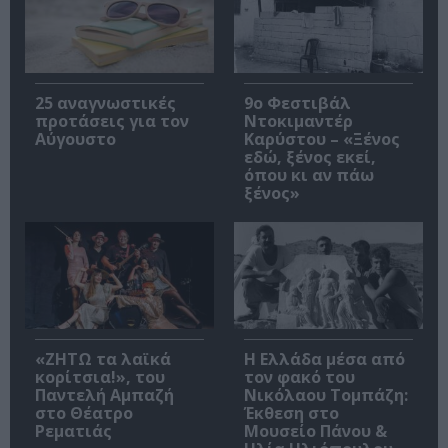
25 αναγνωστικές
9ο Φεστιβάλ
προτάσεις για τον
Ντοκιμαντέρ
Αύγουστο
Καρύστου – «Ξένος
εδώ, ξένος εκεί,
όπου κι αν πάω
ξένος»
«ΖΗΤΩ τα λαϊκά
Η Ελλάδα μέσα από
κορίτσια!», του
τον φακό του
Παντελή Αμπαζή
Νικόλαου Τομπάζη:
στο Θέατρο
Έκθεση στο
Ρεματιάς
Μουσείο Πάνου &