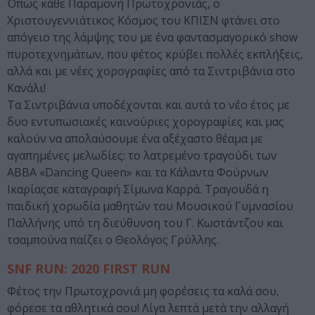
Όπως κάθε Παραμονή Πρωτοχρονιάς, ο
Χριστουγεννιάτικος Κόσμος του ΚΠΙΣΝ φτάνει στο
απόγειο της λάμψης του με ένα φαντασμαγορικό show
πυροτεχνημάτων, που φέτος κρύβει πολλές εκπλήξεις,
αλλά και με νέες χορογραφίες από τα Σιντριβάνια στο
Κανάλι!
Τα Σιντριβάνια υποδέχονται και αυτά το νέο έτος με
δυο εντυπωσιακές καινούριες χορογραφίες και μας
καλούν να απολαύσουμε ένα αξέχαστο θέαμα με
αγαπημένες μελωδίες: το λατρεμένο τραγούδι των
ABBA «Dancing Queen» και τα Κάλαντα Φούρνων
Ικαρίαςσε καταγραφή Σίμωνα Καρρά. Τραγουδά η
παιδική χορωδία μαθητών του Μουσικού Γυμνασίου
Παλλήνης υπό τη διεύθυνση του Γ. Κωστάντζου και
τσαμπούνα παίζει ο Θεολόγος Γρύλλης.
SNF RUN: 2020 FIRST RUN
Φέτος την Πρωτοχρονιά μη φορέσεις τα καλά σου,
φόρεσε τα αθλητικά σου! Λίγα λεπτά μετά την αλλαγή