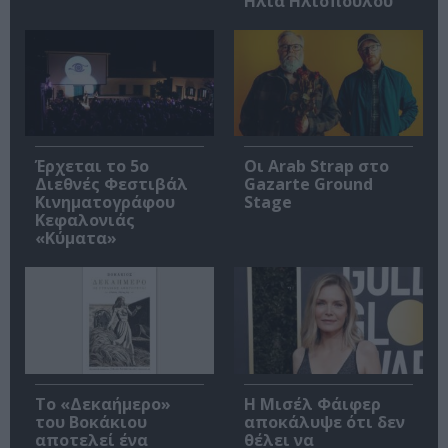
Ηλία Ηλιόπουλου
Έρχεται το 5ο
Οι Arab Strap στο
Διεθνές Φεστιβάλ
Gazarte Ground
Κινηματογράφου
Stage
Κεφαλονιάς
«Κύματα»
Το «Δεκαήμερο»
Η Μισέλ Φάιφερ
του Βοκάκιου
αποκάλυψε ότι δεν
αποτελεί ένα
θέλει να