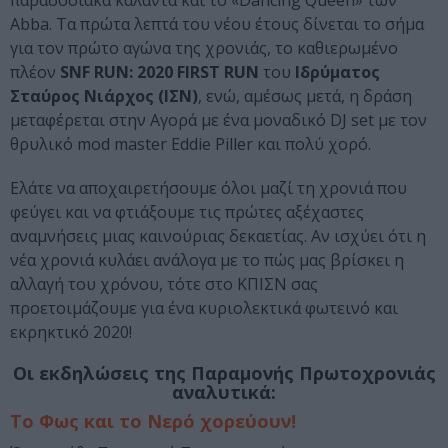
παραδοσιακά κάλαντα και το «Dancing Queen» των
Abba. Τα πρώτα λεπτά του νέου έτους δίνεται το σήμα
για τον πρώτο αγώνα της χρονιάς, το καθιερωμένο
πλέον
SNF RUN: 2020 FIRST RUN
του
Ιδρύματος
Σταύρος Νιάρχος (ΙΣΝ)
, ενώ, αμέσως μετά, η δράση
μεταφέρεται στην Αγορά με ένα μοναδικό DJ set με τον
θρυλικό mod master Eddie Piller και πολύ χορό.
Ελάτε να αποχαιρετήσουμε όλοι μαζί τη χρονιά που
φεύγει και να φτιάξουμε τις πρώτες αξέχαστες
αναμνήσεις μιας καινούριας δεκαετίας. Αν ισχύει ότι η
νέα χρονιά κυλάει ανάλογα με το πώς μας βρίσκει η
αλλαγή του χρόνου, τότε στο ΚΠΙΣΝ σας
προετοιμάζουμε για ένα κυριολεκτικά φωτεινό και
εκρηκτικό 2020!
Οι εκδηλώσεις της Παραμονής Πρωτοχρονιάς
αναλυτικά:
Το Φως και το Νερό χορεύουν!