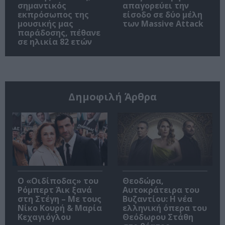
σημαντικός
απαγορεύει την
εκπρόσωπος της
είσοδο σε δύο μέλη
μουσικής μας
των Massive Attack
παράδοσης, πέθανε
σε ηλικία 82 ετών
Δημοφιλή Άρθρα
O «Οιδίποδας» του
Θεοδώρα,
Ρόμπερτ Άικ ξανά
Αυτοκράτειρα του
στη Στέγη – Με τους
Βυζαντίου: Η νέα
Νίκο Κουρή & Μαρία
ελληνική όπερα του
Κεχαγιόγλου
Θεόδωρου Στάθη