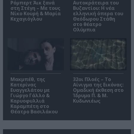
Ρόμπερτ Άικ ξανά
Αυτοκράτειρα του
στη Στέγη – Με τους
Βυζαντίου: Η νέα
Νίκο Κουρή & Μαρία
ελληνική όπερα του
Κεχαγιόγλου
Θεόδωρου Στάθη
στο θέατρο
Ολύμπια
Μακμπέθ, της
32οι Πλοές – Το
Κατερίνας
Αίνιγμα της Εικόνας:
Ευαγγελάτου με
Ομαδική έκθεση στο
Γιώργο Γάλλο &
Ίδρυμα Π. & Μ.
Καρυοφυλλιά
Κυδωνιέως
Καραμπέτη στο
Θέατρο Βασιλάκου