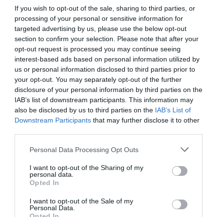
μάθετε πρώτοι όλες τις ειδήσεις
If you wish to opt-out of the sale, sharing to third parties, or
processing of your personal or sensitive information for
Δείτε όλα τα
τελευταία νέα
για την Τέχνη και τον
targeted advertising by us, please use the below opt-out
section to confirm your selection. Please note that after your
Πολιτισμό στο
Culturenow.gr
opt-out request is processed you may continue seeing
interest-based ads based on personal information utilized by
Νέοι Διαγωνισμοί
❯
us or personal information disclosed to third parties prior to
your opt-out. You may separately opt-out of the further
Tags
disclosure of your personal information by third parties on the
IAB’s list of downstream participants. This information may
ΔΟΚΙΜΙΑ - ΜΕΛΕΤΕΣ
ΕΚΔΟΣΕΙΣ ΚΕΔΡΟΣ
also be disclosed by us to third parties on the
IAB’s List of
Downstream Participants
that may further disclose it to other
third parties.
Newsletter
Personal Data Processing Opt Outs
Κάθε βδομάδα στο e-mail σας τα τελευταία νέα για
την Τέχνη και τον Πολιτισμό!
I want to opt-out of the Sharing of my
personal data.
Opted In
I want to opt-out of the Sale of my
Personal Data.
Opted In