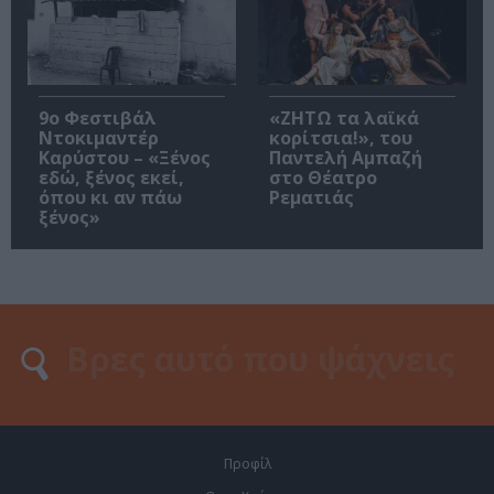
9ο Φεστιβάλ
«ΖΗΤΩ τα λαϊκά
Ντοκιμαντέρ
κορίτσια!», του
Καρύστου – «Ξένος
Παντελή Αμπαζή
εδώ, ξένος εκεί,
στο Θέατρο
όπου κι αν πάω
Ρεματιάς
ξένος»
Προφίλ