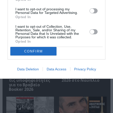
Ακολουθήστε το Culturenow.gr
I want to opt-out of processing my
Personal Data for Targeted Advertising.
Opted In
I want to opt-out of Collection, Use,
Retention, Sale, and/or Sharing of my
Σχετικά Άρθρα
Personal Data that Is Unrelated with the
Purposes for which it was collected.
Opted In
CONFIRM
Data Deletion
Data Access
Privacy Policy
Η μακρά λίστα με
Έκθεση Βιβλίου
τις υποψηφιότητες
2026 στο Ναύπλιο
για το Βραβείο
Booker 2026