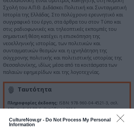
Θεσσαλονίκη. Είναι ομότιμος καθηγητής στη Νομική
Σχολή του Α.Π.Θ. Διδάσκει Πολιτική και Συνταγματική
Ιστορία της Ελλάδας. Στο πολύχρονο ερευνητικό και
συγγραφικό του έργο, στα άρθρα του στον Tύπο και
στις ραδιοφωνικές και τηλεοπτικές εκπομπές του
σημαντική θέση κατέχει η επισκόπηση της
νεοελληνικής ιστορίας, των πολιτικών και
συνταγματικών θεσμών και η ιχνηλάτηση της
σύγχρονης πολιτικής και πολιτιστικής ιστορίας της
Θεσσαλονίκης, ιδίως μέσα από τα κοιτάσματα των
παλαιών εφημερίδων και της λογοτεχνίας.
Ταυτότητα
Πληροφορίες έκδοσης:
ISBN: 978-960-04-4521-3, σελ.
176, τιμή: 11.00 €, Οκτώβριος 2014
CultureNow.gr -
Do Not Process My Personal
Information
Ακολουθήστε το Culturenow.gr στο
Google News
και