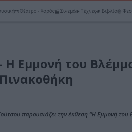
υσική
Θέατρο - Χορός
Σινεμά
Τέχνες
Βιβλίο
Φεσ
– Η Εμμονή του Βλέμμ
 Πινακοθήκη
ούτσου παρουσιάζει την έκθεση “Η Εμμονή του 