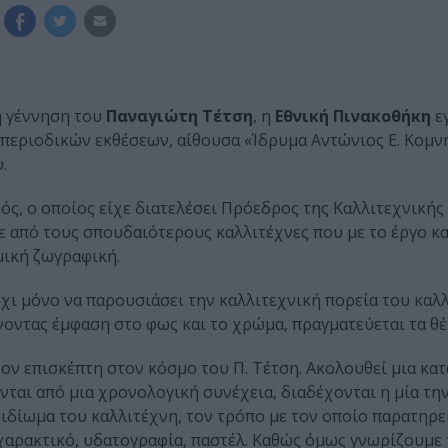
η γέννηση του
Παναγιώτη Τέτση
, η
Εθνική Πινακοθήκη
εγ
ν περιοδικών εκθέσεων, αίθουσα «Ίδρυμα Αντώνιος Ε. Κομν
.
ός, ο οποίος είχε διατελέσει Πρόεδρος της Καλλιτεχνικής
ε από τους σπουδαιότερους καλλιτέχνες που με το έργο κα
μική ζωγραφική.
όχι μόνο να παρουσιάσει την καλλιτεχνική πορεία του καλ
δίνοντας έμφαση στο φως και το χρώμα, πραγματεύεται τα θέ
τον επισκέπτη στον κόσμο του Π. Τέτση. Ακολουθεί μια κα
ονται από μια χρονολογική συνέχεια, διαδέχονται η μία τη
ιδίωμα του καλλιτέχνη, τον τρόπο με τον οποίο παρατηρε
 χαρακτικό, υδατογραφία, παστέλ. Καθώς όμως γνωρίζουμε 