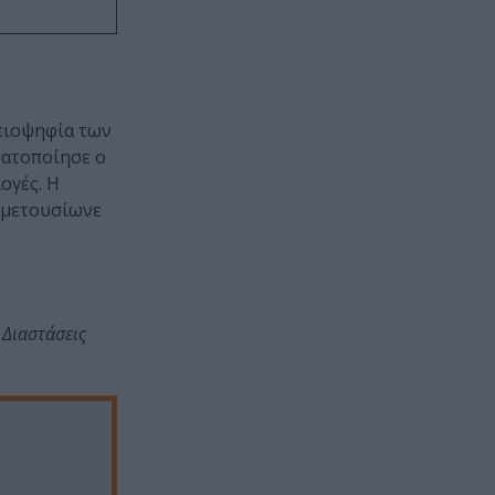
λειοψηφία των
ματοποίησε ο
ογές. Η
ο μετουσίωνε
 Διαστάσεις