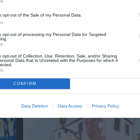
In
o opt-out of the Sale of my Personal Data.
In
νη και τον Πολιτισμό!
to opt-out of processing my Personal Data for Targeted
ing.
In
o opt-out of Collection, Use, Retention, Sale, and/or Sharing
λουθήστε το Culturenow.gr
ersonal Data that Is Unrelated with the Purposes for which it
lected.
In
CONFIRM
χετικά Άρθρα
Data Deletion
Data Access
Privacy Policy