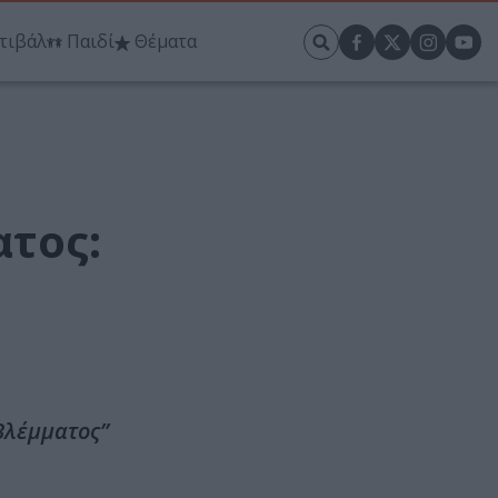
τιβάλ
Παιδί
Θέματα
ατος:
Βλέμματος”