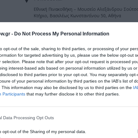
Εθνική Πινακοθήκη – Μουσείο Αλεξάνδρου Σούτσο
Κτήριο, Βασιλέως Κωνσταντίνου 50, Αθήνα
ο,
Εθνική Πινακοθήκη
w.gr -
Do Not Process My Personal Information
to opt-out of the sale, sharing to third parties, or processing of your per
formation for targeted advertising by us, please use the below opt-out s
r selection. Please note that after your opt-out request is processed y
eing interest-based ads based on personal information utilized by us or
μάθετε πρώτοι όλες τις ειδήσεις
disclosed to third parties prior to your opt-out. You may separately opt-
losure of your personal information by third parties on the IAB’s list of
ολιτισμό στο
Culturenow.gr
. This information may also be disclosed by us to third parties on the
IA
Participants
that may further disclose it to other third parties.
r
Δες
l Data Processing Opt Outs
o opt-out of the Sharing of my personal data.
ΕΙΚΑΣΤΙΚΕΣ ΕΚΘΕΣΕΙΣ
ΕΚΘΕΣΗ ΖΩΓΡΑΦΙΚΗΣ
ΖΩΓΡΑΦΙΚΗ