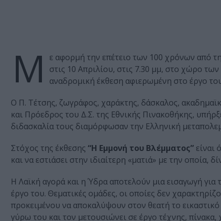
Μ
ε αφορμή την επέτειο των 100 χρόνων από τ
στις 10 Απριλίου, στις 7.30 μμ, στο χώρο τω
αναδρομική έκθεση αφιερωμένη στο έργο του
Ο Π. Τέτσης, ζωγράφος, χαράκτης, δάσκαλος, ακαδημαϊκ
και Πρόεδρος του Δ.Σ. της Εθνικής Πινακοθήκης, υπήρξ
διδασκαλία τους διαμόρφωσαν την Ελληνική μεταπολε
Στόχος της έκθεσης
“Η Εμμονή του Βλέμματος”
είναι 
και να εστιάσει στην ιδιαίτερη «ματιά» με την οποία, 
Η Λαϊκή αγορά και η Ύδρα αποτελούν μια εισαγωγή για 
έργο του. Θεματικές ομάδες, οι οποίες δεν χαρακτηρίζ
προκειμένου να αποκαλύψουν στον θεατή το εικαστικό 
γύρω του και τον μετουσιώνει σε έργο τέχνης, πίνακα,