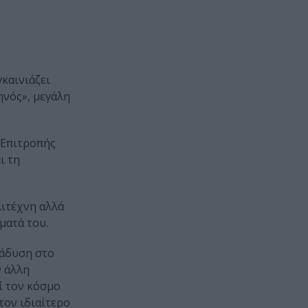
καινιάζει
ηνός», μεγάλη
 Επιτροπής
ι τη
λιτέχνη αλλά
ματά του.
τάδυση στο
ν άλλη
ί τον κόσμο
τον ιδιαίτερο