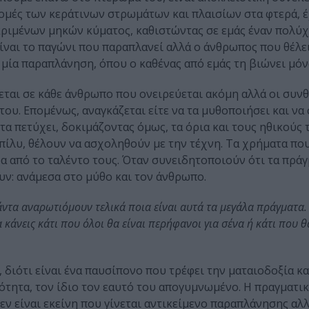
ομές των κεράτινων στρωμάτων και πλαισίων στα φτερά, έ
εκριμένων μηκών κύματος, καθιστώντας σε εμάς έναν πολ
ίναι το παγώνι που παραπλανεί αλλά ο άνθρωπος που θέλε
 μία παραπλάνηση, όπου ο καθένας από εμάς τη βιώνει μόν
εται σε κάθε άνθρωπο που ονειρεύεται ακόμη αλλά οι συν
ου. Επομένως, αναγκάζεται είτε να τα μυθοποιήσει και να 
 τα πετύχει, δοκιμάζοντας όμως, τα όρια και τους ηθικούς 
πίλυ, θέλουν να ασχοληθούν με την τέχνη. Τα χρήματα πο
ρα από το ταλέντο τους. Όταν συνειδητοποιούν ότι τα πρά
υν: ανάμεσα στο μύθο και τον άνθρωπο.
πάντα αναρωτιόμουν τελικά ποια είναι αυτά τα μεγάλα πράγματα.
 κάνεις κάτι που όλοι θα είναι περήφανοι για σένα ή κάτι που θ
 διότι είναι ένα παυσίπονο που τρέφει την ματαιοδοξία κα
ικότητα, τον ίδιο τον εαυτό του απογυμνωμένο. Η πραγματι
Δεν είναι εκείνη που γίνεται αντικείμενο παραπλάνησης αλ