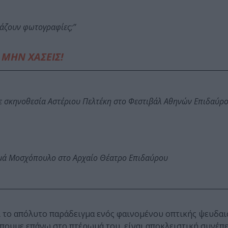
άζουν φωτογραφίες;’’
ΜΗΝ ΧΑΣΕΙΣ!
ε σκηνοθεσία Αστέριου Πελτέκη στο Φεστιβάλ Αθηνών Επιδαύρ
ωμά Μοσχόπουλο στο Αρχαίο Θέατρο Επιδαύρου
ι το απόλυτο παράδειγμα ενός φαινομένου οπτικής ψευδα
υμε επάνω στο πτέρωμά του, είναι αποκλειστική συνέπε