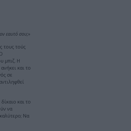
τον εαυτό σου;»
ής τους τούς
 Ο
υ μπιζ. Η
 ανήκει και το
γός σε
αντιληφθεί
δίκαιο και το
ούν να
 καλύτερο; Να