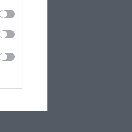
Παγώνια» της
τό το
κα. Οι τρεις
 από τις
ι εγώ όταν
χεδόν τα
νουν οι ήρωες
αιπωρήσει τον
ύμενος για τη
 τους
 το σήμερα,
γλυκόπικρη