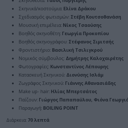
Σκηνοθεσία:
Τάσος Πυργιέρης
Σκηνικά/κοστούμια:
Ελίνα Δράκου
Σχεδιασμός φωτισμών:
Στέβη Κουτσοθανάση
Μουσική επιμέλεια:
Νίκος Τσαούσης
Βοηθός σκηνοθέτη:
Γεωργία Προκοπίου
Βοηθός σκηνογράφου:
Στέφανος Σιμιτσής
Φροντιστήριο:
Βασιλική Τσιλιγκρού
Νομικός σύμβουλος:
Δημήτρης Καλοχαιρέτης
Φωτογραφίες:
Κωνσταντίνος Λέπουρης
Κατασκευή Σκηνικού:
Διονύσης Ισλάμ
Ζωγράφος Σκηνικού:
Γιάννης Αθανασιάδης
Make up- hair:
Ηλίας Μπερτσάτος
Παίζουν:
Γιώργος Παπαπαύλου, Φιόνα Γεωργιά
Παραγωγή:
BOILING POINT
Διάρκεια:
70 λεπτά