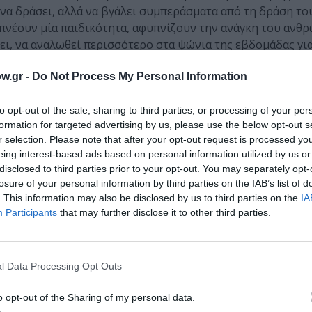
να δράσει, αλλά να βγάλει συμπεράσματα από τη δράση το
πνέουν μία παιδικότητα, αφυπνίζουν την ανάγκη του ανθ
ψει, να αναλωθεί περισσότερο στα ψώνια της εβδομάδας για
 του ορίζοντα σήμερα. Η ανάγκη του αυτή, να ελαφρύνει τη
w.gr -
Do Not Process My Personal Information
ιώδη, τα σημαντικά, τα μεγάλα πράγματα, με αποτέλεσμα ν
θος.
to opt-out of the sale, sharing to third parties, or processing of your per
formation for targeted advertising by us, please use the below opt-out s
r selection. Please note that after your opt-out request is processed y
eing interest-based ads based on personal information utilized by us or
Παναγιώτης και ο Μπίλυ δεν έρχονται αντιμέτωποι με ένα λά
disclosed to third parties prior to your opt-out. You may separately opt-
α αντίφαση, μία κοινωνία, ένα σύστημα που έχει πλέον σαπ
losure of your personal information by third parties on the IAB’s list of
ηλα προσπαθούν να απεγκλωβιστούν από αυτό. Γίνονται θύτ
. This information may also be disclosed by us to third parties on the
IA
 έχει τίποτα να πει, γιατί τα έχει πει όλα. Γιατί έχει κατα
Participants
that may further disclose it to other third parties.
τηρία. Για το μέλλον τους που στέκεται αβέβαιο και ετοι
λοτριώνεται ανάμεσα στις τόσες βοές και συναναστροφές. Κ
γυαλί που σπάει’’
. Και το παγώνι μαζεύει τα φτερά του, κουλ
l Data Processing Opt Outs
εν απορεί για τις επιλογές που έγιναν εκβιασμοί. Μονάχα
αυτό που τελικά απομένει.
o opt-out of the Sharing of my personal data.