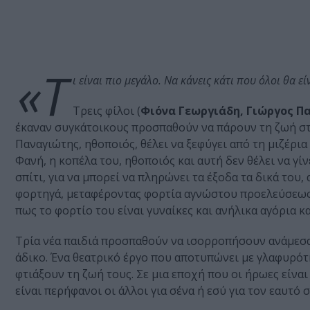
«Τ
ι είναι πιο μεγάλο. Να κάνεις κάτι που όλοι θα 
Τρεις φίλοι (
Φιόνα Γεωργιάδη, Γιώργος Π
έκαναν συγκάτοικους προσπαθούν να πάρουν τη ζωή στα
Παναγιώτης, ηθοποιός, θέλει να ξεφύγει από τη μιζέρια
Φανή, η κοπέλα του, ηθοποιός και αυτή δεν θέλει να γί
σπίτι, για να μπορεί να πληρώνει τα έξοδα τα δικά του
φορτηγά, μεταφέροντας φορτία αγνώστου προελεύσεως 
πως το φορτίο του είναι γυναίκες και ανήλικα αγόρια κα
Τρία νέα παιδιά προσπαθούν να ισορροπήσουν ανάμεσα σ
άδικο. Ένα θεατρικό έργο που αποτυπώνει με γλαφυρότ
φτιάξουν τη ζωή τους. Σε μια εποχή που οι ήρωες είναι
είναι περήφανοι οι άλλοι για σένα ή εσύ για τον εαυτό σ