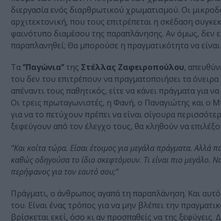
διεργασία ενός διαρθρωτικού χρωματισμού. Οι μικροδ
αρχιτεκτονική, που τους επιτρέπεται η σκέδαση συγκ
φαινότυπο διαμέσου της παραπλάνησης. Αν όμως, δεν ε
παραπλανηθεί; Θα μπορούσε η πραγματικότητα να είναι
Τα
‘’Παγώνια’’
της
Στέλλας Ζαφειροπούλου
, απευθύν
του δεν του επιτρέπουν να πραγματοποιήσει τα όνειρα τ
απέναντι τους παθητικός, είτε να κάνει πράγματα για να
Οι τρεις πρωταγωνιστές, η Φανή, ο Παναγιώτης και ο Μ
για να το πετύχουν πρέπει να είναι σίγουρα περισσότε
ξεφεύγουν από τον έλεγχο τους, θα κληθούν να επιλέξο
‘’Και κοίτα τώρα. Είσαι έτοιμος για μεγάλα πράγματα. Αλλά 
καθώς οδηγούσα το ίδιο σκεφτόμουν. Τι είναι πιο μεγάλο. Να
περήφανος για τον εαυτό σου;’’
Πράγματι, ο άνθρωπος αγαπά τη παραπλάνηση. Και αυτό,
του. Είναι ένας τρόπος για να μην βλέπει την πραγματ
βρίσκεται εκεί, όσο κι αν προσπαθείς να της ξεφύγεις. 