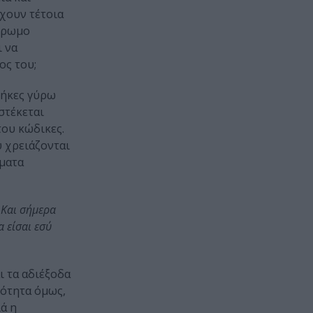
χουν τέτοια
ύχρωμο
ι να
ος του;
θήκες γύρω
στέκεται
του κώδικες.
υ χρειάζονται
γματα
 Και σήμερα
α είσαι εσύ
ι τα αδιέξοδα
κότητα όμως,
λά η