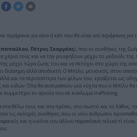
είναι περήφανοι για σένα ή κάτι που θα είσαι εσύ περήφανος για 
απαπαύλου, Πέτρος Σκαρμέας
), που οι συνθήκες της ζω
 χέρια τους και να την ρουφήξουν μέχρι το μεδούλι της.
 της μέχρι τώρα ζωής του και να πετύχει στο χώρο της σόο
νει διάσημη αλλά αποδεκτή. Ο Μπίλυ, μουσικός, στον οποίο
, αλλά και τα περισσότερα των φίλων του, εργάζεται ως οδη
και ειδών. Όλα θα ανατραπούν μια νύχτα που ο Μπίλυ θα 
ι συμμετέχει εν αγνοία του σε κύκλωμα trafficking.
τα θέλω τους και στα πρέπει, στο σωστό και το λάθος, το 
ητα τις σκληρές συνθήκες που οι νέοι άνθρωποι προσπαθ
 αφανείς και η εικόνα του άλλου παραπλανά τελικά τί είναι
ου;