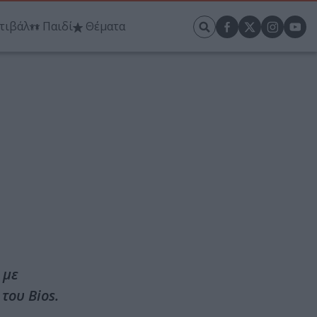
τιβάλ
Παιδί
Θέματα
 με
του Bios.