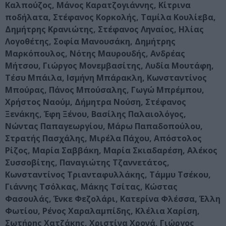
Καλπούζος, Μάνος Καρατζογιάννης, Κίτρινα
ποδήλατα, Στέφανος Κορκολής, Ταμίλα Κουλίεβα,
Δημήτρης Κρανιώτης, Στέφανος Ληναίος, Ηλίας
Λογοθέτης, Σοφία Μανουσάκη, Δημήτρης
Μαρκόπουλος, Νότης Μαυρουδής, Ανδρέας
Μήτσου, Γιώργος Μονεμβασίτης, Λυδία Μουτάφη,
Τέσυ Μπάιλα, Ισμήνη Μπάρακλη, Κωνσταντίνος
Μπούρας, Πάνος Μπούσαλης, Γωγώ Μπρέμπου,
Χρήστος Ναούμ, Δήμητρα Νούση, Στέφανος
Ξενάκης, Έφη Ξένου, Βασίλης Παλαιολόγος,
Νώντας Παπαγεωργίου, Μάρω Παπαδοπούλου,
Στρατής Πασχάλης, Μιρέλα Πάχου, Απόστολος
Ρίζος, Μαρία Σαββάκη, Μαρία Σκιαδαρέση, Αλέκος
Συσσοβίτης, Παναγιώτης Τζαννετάτος,
Κωνσταντίνος Τριανταφυλλάκης, Τάμμυ Τσέκου,
Γιάννης Τσόλκας, Μάκης Τσίτας, Κώστας
Φασουλάς, Ένκε Φεζολάρι, Κατερίνα Φλέσσα, Έλλη
Φωτίου, Ρένος Χαραλαμπίδης, Κλέλια Χαρίση,
Σωτήρης Χατζάκης, Χριστίνα Χρονά, Γιώργος