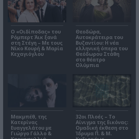
O «Οιδίποδας» του
Θεοδώρα,
Ρόμπερτ Άικ ξανά
Αυτοκράτειρα του
στη Στέγη – Με τους
Βυζαντίου: Η νέα
Νίκο Κουρή & Μαρία
ελληνική όπερα του
Κεχαγιόγλου
Θεόδωρου Στάθη
στο θέατρο
Ολύμπια
Μακμπέθ, της
32οι Πλοές – Το
Κατερίνας
Αίνιγμα της Εικόνας:
Ευαγγελάτου με
Ομαδική έκθεση στο
Γιώργο Γάλλο &
Ίδρυμα Π. & Μ.
Καρυοφυλλιά
Κυδωνιέως