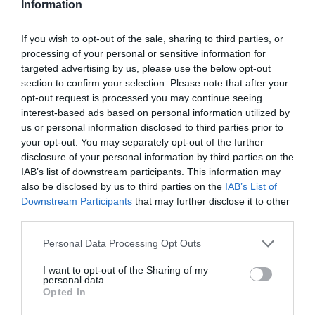
Information
Δείτε όλα τα
τελευταία νέα
για την Τέχνη και τον
Πολιτισμό στο
Culturenow.gr
If you wish to opt-out of the sale, sharing to third parties, or
processing of your personal or sensitive information for
Νέοι Διαγωνισμοί
❯
targeted advertising by us, please use the below opt-out
section to confirm your selection. Please note that after your
opt-out request is processed you may continue seeing
Tags
interest-based ads based on personal information utilized by
us or personal information disclosed to third parties prior to
ΑΘΗΝΑ 2018 - ΠΑΓΚΟΣΜΙΑ ΠΡΩΤΕΥΟΥΣΑ ΒΙΒΛΙΟΥ
your opt-out. You may separately opt-out of the further
ΑΛΕΚΟΣ ΣΥΣΣΟΒΙΤΗΣ
ΔΙΑΛΕΞΕΙΣ - ΟΜΙΛΙΕΣ
disclosure of your personal information by third parties on the
IAB’s list of downstream participants. This information may
ΕΚΔΟΣΕΙΣ ΜΙΚΡΗ ΑΡΚΤΟΣ
ΝΙΚΟΣ ΘΡΑΣΥΒΟΥΛΟΥ
also be disclosed by us to third parties on the
IAB’s List of
ΠΑΓΚΟΣΜΙΑ ΗΜΕΡΑ ΠΟΙΗΣΗΣ
ΠΟΙΗΣΗ
Downstream Participants
that may further disclose it to other
third parties.
ΣΤΡΑΤΗΣ ΠΑΣΧΑΛΗΣ
Personal Data Processing Opt Outs
Newsletter
I want to opt-out of the Sharing of my
personal data.
Κάθε βδομάδα στο e-mail σας τα τελευταία νέα για
Opted In
την Τέχνη και τον Πολιτισμό!