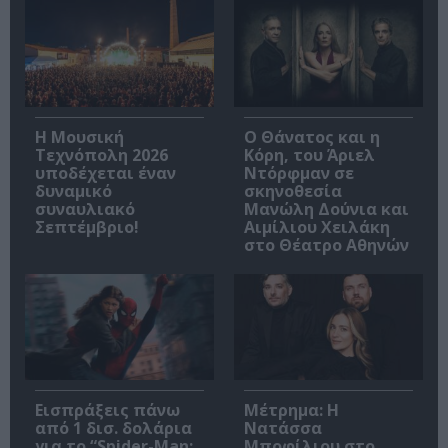
Η Μουσική
Ο Θάνατος και η
Τεχνόπολη 2026
Κόρη, του Άριελ
υποδέχεται έναν
Ντόρφμαν σε
δυναμικό
σκηνοθεσία
συναυλιακό
Μανώλη Δούνια και
Σεπτέμβριο!
Αιμίλιου Χειλάκη
στο Θέατρο Αθηνών
Εισπράξεις πάνω
Μέτρημα: Η
από 1 δισ. δολάρια
Νατάσσα
για το “Spider-Man:
Μποφίλιου στο