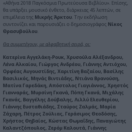
«Αθήνα 2018 Παγκόσμια Πρωτεύουσα Βιβλίου». Επίσης,
θα υπάρξει μουσικό ένθετο, διάρκειας 45 λεπτών, σε
επιμέλεια της
Μικρής Άρκτου
. Την εκδήλωση
συντονίζει και παρουσιάζει ο δημοσιογράφος
Νίκος
Θρασυβούλου
.
Θα συμμετέχουν, με αλφαβητική σειρά, οι:
Κατερίνα Αγγελάκη-Ρουκ, Χρυσούλα Αλέξανδρου,
Λένα Αλκαίου, Γιώργος Ανδρέου, Γιάννης Αντιόχου,
Ορφέας Αυγουστίδης, Χαριτίνη Βαζαίου, Βασίλης
Βασιλικός, Μηνάς Βιντιάδης, Ντιάνα Βρανούση,
Ματίνα Γαρεδάκη, Απόστολος Γιαγιάννος, Χρηστός
Γιανναράς, Μυρσίνη Γκανά, Πόπη Γκανά, Μιχάλης
Γκανάς, Βαγγέλης Δούβαλης, Λιλλύ Ελευθερίου,
Γιάννης Ευσταθιάδης, Σταύρος Ζαλμάς, Μαρία
Ζάχαρη, Πέτρος Ζούλιας, Γεράσιμος Θεοδόσης,
Χρήστος Θηβαίος, Κώστας Θωμαΐδης, Παναγιώτης
Καλαντζόπουλος, Ζερόμ Καλουτά, Γιάννης