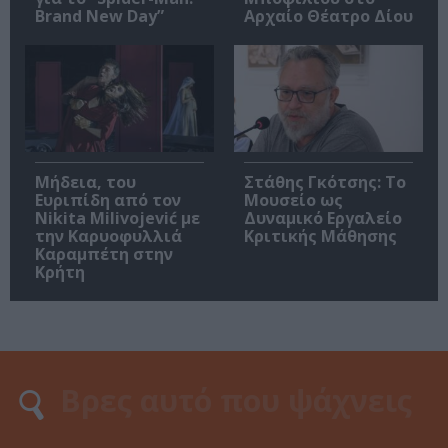
Brand New Day”
Αρχαίο Θέατρο Δίου
Μήδεια, του
Στάθης Γκότσης: Το
Ευριπίδη από τον
Μουσείο ως
Nikita Milivojević με
Δυναμικό Εργαλείο
την Καρυοφυλλιά
Κριτικής Μάθησης
Καραμπέτη στην
Κρήτη