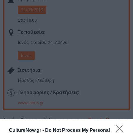
21/03/2019
Στις 18.00
Τοποθεσία:
Ιανός, Σταδίου 24, Αθήνα
Ιανός
Eισιτήρια:
Είσοδος Ελεύθερη
Πληροφορίες / Κρατήσεις:
www.ianos.gr
Ακολουθήστε το Culturenow.gr στο
Google News
και
μάθετε πρώτοι όλες τις ειδήσεις
CultureNow.gr -
Do Not Process My Personal