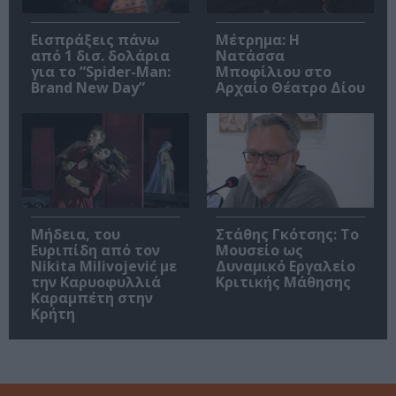
Εισπράξεις πάνω
Μέτρημα: Η
από 1 δισ. δολάρια
Νατάσσα
για το “Spider-Man:
Μποφίλιου στο
Brand New Day”
Αρχαίο Θέατρο Δίου
Μήδεια, του
Στάθης Γκότσης: Το
Ευριπίδη από τον
Μουσείο ως
Nikita Milivojević με
Δυναμικό Εργαλείο
την Καρυοφυλλιά
Κριτικής Μάθησης
Καραμπέτη στην
Κρήτη