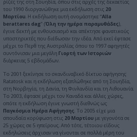
ρίζες της στη Σουηδία, όπου στις αρχές της δεκαετίας
του 1990 διοργανώθηκε μια εκδήλωση στις
20
Μαρτίου
. Η εκδήλωση αυτή ονομάστηκε “
Alla
berattares dag
” (
Όλη την ημέρα παραμυθάδες
),
έγινε δεκτή με ενθουσιασμό και απέκτησε φανατικούς
υποστηρικτές που διέδωσαν την ιδέα. Από εκεί έφτασε
μέχρι το Περθ της Αυστραλίας όπου το 1997 αφηγητές
συντόνισαν μια μεγάλη
Γιορτή των Ιστοριών
διάρκειας 5 εβδομάδων.
Το 2001 ξεκίνησε το σκανδιναβικό δίκτυο αφήγησης
Ratatosk και η εκδήλωση εξαπλώθηκε από τη Σουηδία,
στη Νορβηγία, τη Δανία, τη Φινλανδία και τη Λιθουανία.
Το 2003, έφτασε μέχρι τον Καναδά και άλλες χώρες,
οπότε η εκδήλωση έγινε γνωστή διεθνώς ως
Παγκόσμια Ημέρα Αφήγησης
. Το 2005 είχε μια
σπουδαία κορύφωση στις
20 Μαρτίου
με γεγονότα σε
25 χώρες σε 5 ηπείρους. Από τότε, τέτοιου είδους
εκδηλώσεις άρχισαν να γίνονται σε πολλά μέρη του