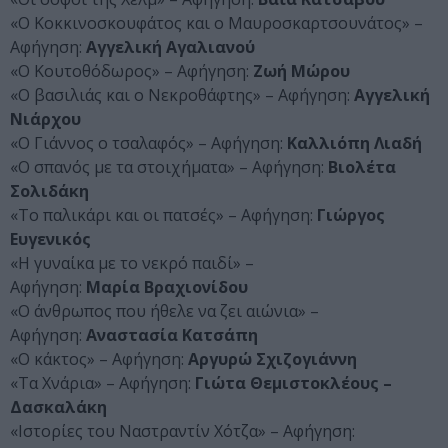
«Ο Κοκκινοσκουφάτος και ο Μαυροσκαρτσουνάτος» –
Αφήγηση:
Αγγελική Αγαλιανού
«Ο Κουτοθόδωρος» – Αφήγηση:
Ζωή Μώρου
«Ο βασιλιάς και ο Νεκροθάφτης» – Αφήγηση:
Αγγελική
Νιάρχου
«Ο Γιάννος ο τσαλαφός» – Αφήγηση:
Καλλιόπη Λιαδή
«Ο σπανός με τα στοιχήματα» – Αφήγηση:
Βιολέτα
Σολιδάκη
«Το παλικάρι και οι πατσές» – Αφήγηση:
Γιώργος
Ευγενικός
«Η γυναίκα με το νεκρό παιδί» –
Αφήγηση:
Μαρία Βραχιονίδου
«Ο άνθρωπος που ήθελε να ζει αιώνια» –
Αφήγηση:
Αναστασία Κατσάπη
«Ο κάκτος» – Αφήγηση:
Αργυρώ Σχιζογιάννη
«Τα Χνάρια» – Αφήγηση:
Γιώτα Θεμιστοκλέους –
Δασκαλάκη
«Ιστορίες του Ναστραντίν Χότζα» – Αφήγηση: