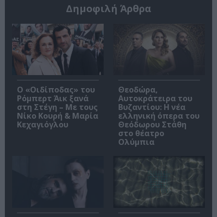
Δημοφιλή Άρθρα
O «Οιδίποδας» του
Θεοδώρα,
Ρόμπερτ Άικ ξανά
Αυτοκράτειρα του
στη Στέγη – Με τους
Βυζαντίου: Η νέα
Νίκο Κουρή & Μαρία
ελληνική όπερα του
Κεχαγιόγλου
Θεόδωρου Στάθη
στο θέατρο
Ολύμπια