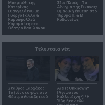
Μακμπέθ, της
32οι Πλοές – Το
Κατερίνας
Αίνιγμα της Εικόνας:
Ευαγγελάτου με
Ομαδική έκθεση στο
Γιώργο Γάλλο &
Ίδρυμα Π. & Μ.
Καρυοφυλλιά
Κυδωνιέως
Καραμπέτη στο
Θέατρο Βασιλάκου
Τελευταία νέα
Σταύρος Ξαρχάκος:
Artist Unknown*
Ταξίδι στο φως στο
[Αγνώστου
Θέατρο Λυκαβηττού
Καλλιτέχνη*] *Η
Ήβη ήταν εδώ: