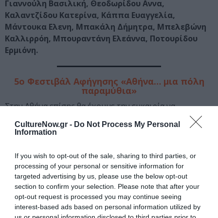
Γιαννούλη Βασιλική, Θεοδωρίδου Αννα,
Καλαντζίδου Κατερίνα, Κάππα Ευαγγελία,
Μάντουκα Ελενη, Μπακάλη Δήμητρα, Μπελεβώνη
Καλλιρρόη, Μπουραντάνη Ελεάννα, Ποτουρίδου
Ερμιόνη.
5ο Φεστιβάλ Αφήγησης «Αθήνα… μια πόλη
παραμύθια»
Στην Αθήνα επίσης θα έχουμε την ευκαιρία να
παρακολουθήσουμε
από τις 17 έως τις 24 Μαρτίου
CultureNow.gr -
Do Not Process My Personal
το
5ο Φεστιβάλ Αφήγησης «Αθήνα… μια πόλη
Information
παραμύθια»
, το οποίο διοργανώνουν ο
Οργανισμός
Πολιτισμού, Αθλητισμού και Νεολαίας δήμου
If you wish to opt-out of the sale, sharing to third parties, or
Αθηναίων
σε συνεργασία με τη Μη Κερδοσκοπική
processing of your personal or sensitive information for
Εταιρεία «
Παραμύθια και Μύθοι στου Κένταυρου τη
targeted advertising by us, please use the below opt-out
section to confirm your selection. Please note that after your
ράχη
», τον Πολιτιστικό Εξωραϊστικό Σύλλογο Αγίου
opt-out request is processed you may continue seeing
Γεωργίου Νηλείας «
Ο Κένταυρος
» και την
ΠΗΛΙΟΝ
interest-based ads based on personal information utilized by
ΟΡΟΣ
.
us or personal information disclosed to third parties prior to