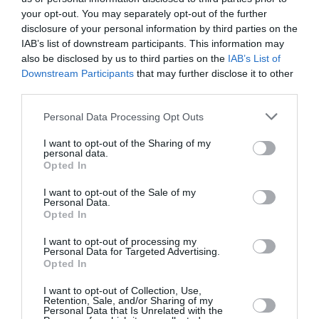
your opt-out. You may separately opt-out of the further
Το
5ο Φεστιβάλ Αφήγησης «Αθήνα… μια πόλη
disclosure of your personal information by third parties on the
παραμύθια»
, το οποίο είναι αφιερωμένο στην
IAB’s list of downstream participants. This information may
Παγκόσμια Ημέρα Αφήγησης
θα μετατρέψει την Αθήνα
also be disclosed by us to third parties on the
IAB’s List of
για οκτώ μέρες σε ένα γαϊτανάκι πολιτιστικών
Downstream Participants
that may further disclose it to other
δραστηριοτήτων με προφορικές αφηγήσεις για παιδικό
third parties.
και ενήλικο ακροατήριο, επιστημονική ημερίδα,
Personal Data Processing Opt Outs
προβολές ταινιών και τιμητικές εκδηλώσεις με
κεντρικό άξονα τις ιστορήσεις.
I want to opt-out of the Sharing of my
personal data.
Opted In
Η φετινή διοργάνωση έχει ως κεντρικό γεγονός των
Μαραθώνιο Αφήγησης
με το διεθνές θέμα της
I want to opt-out of the Sale of my
Personal Data.
Παγκόσμιας Ημέρας Αφήγησης «
Σοφοί ανόητοι
». Πέντε
Opted In
ομάδες αφήγησης, 14 αφηγητές και περισσότεροι από
25 συμμετέχοντες του εορταστικού Μαραθωνίου
I want to opt-out of processing my
Personal Data for Targeted Advertising.
συναντιούνται στην Πλάκα, στου Ψυρρή, το Θησείο,
Opted In
την Κυψέλη και τους Αμπελόκηπους με τους απανταχού
παραμυθόφιλους.
I want to opt-out of Collection, Use,
Retention, Sale, and/or Sharing of my
Personal Data that Is Unrelated with the