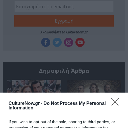
Ακολουθήστε το Culturenow.gr
Δημοφιλή Άρθρα
CultureNow.gr -
Do Not Process My Personal
Information
O «Οιδίποδας» του
Θεοδώρα,
If you wish to opt-out of the sale, sharing to third parties, or
Ρόμπερτ Άικ ξανά
Αυτοκράτειρα του
processing of your personal or sensitive information for