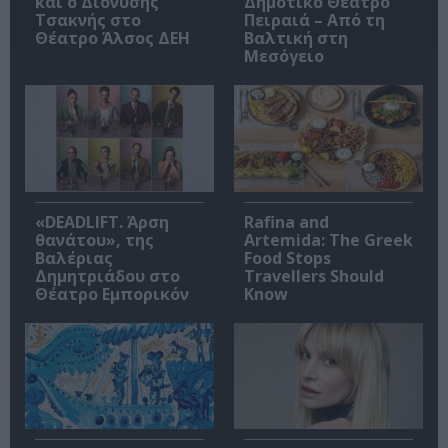
και ο Διονύσης
Δημοτικό Θέατρο
Τσακνής στο
Πειραιά – Από τη
Θέατρο Άλσος ΔΕΗ
Βαλτική στη
Μεσόγειο
«DEADLIFT. Άρση
Rafina and
θανάτου», της
Artemida: The Greek
Βαλέριας
Food Stops
Δημητριάδου στο
Travellers Should
Θέατρο Εμπορικόν
Know