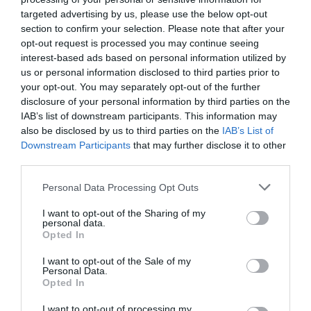
στη Στέγη – Με τους
Βυζαντίου: Η νέα
Νίκο Κουρή & Μαρία
ελληνική όπερα του
targeted advertising by us, please use the below opt-out
Κεχαγιόγλου
Θεόδωρου Στάθη
section to confirm your selection. Please note that after your
στο θέατρο
opt-out request is processed you may continue seeing
Ολύμπια
interest-based ads based on personal information utilized by
us or personal information disclosed to third parties prior to
your opt-out. You may separately opt-out of the further
disclosure of your personal information by third parties on the
IAB’s list of downstream participants. This information may
also be disclosed by us to third parties on the
IAB’s List of
Downstream Participants
that may further disclose it to other
third parties.
Μακμπέθ, της
32οι Πλοές – Το
Κατερίνας
Αίνιγμα της Εικόνας:
Personal Data Processing Opt Outs
Ευαγγελάτου με
Ομαδική έκθεση στο
Γιώργο Γάλλο &
Ίδρυμα Π. & Μ.
I want to opt-out of the Sharing of my
Καρυοφυλλιά
Κυδωνιέως
personal data.
Καραμπέτη στο
Opted In
Θέατρο Βασιλάκου
I want to opt-out of the Sale of my
Personal Data.
Opted In
Τελευταία νέα
I want to opt-out of processing my