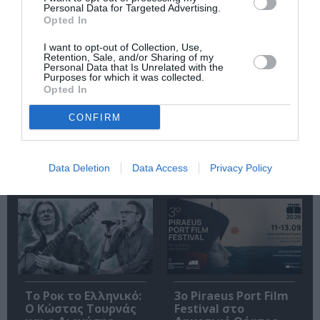
Personal Data for Targeted Advertising.
Opted In
I want to opt-out of Collection, Use,
Retention, Sale, and/or Sharing of my
Personal Data that Is Unrelated with the
Purposes for which it was collected.
Opted In
Άλκηστις, του
Φεστιβάλ Αθηνών
CONFIRM
Ευριπίδη σε
Επιδαύρου 2026:
σκηνοθεσία
Ένας προορισμός –
Δημήτρη Καραντζά
δύο παραστάσεις
στα Αισχύλεια 2026
που δεν πρέπει να
Data Deletion
Data Access
Privacy Policy
χάσετε
Το Ροκ το Ελληνικό:
3o Piraeus Port Film
Ο Κώστας Τουρνάς
Festival στο