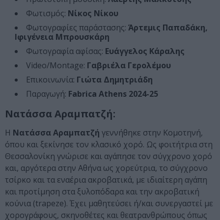
Φωτισμός:
Νίκος Νίκου
Φωτογραφίες παράστασης:
Άρτεμις Παπαδάκη,
Ιφιγένεια Μπρουσκάρη
Φωτογραφία αφίσας:
Ευάγγελος Κάραλης
Video/Montage:
Γαβριέλα Γερολέμου
Επικοινωνία:
Γιώτα Δημητριάδη
Παραγωγή:
Fabrica Athens 2024-25
Νατάσσα Αραμπατζή:
Η
Νατάσσα Αραμπατζή
γεννήθηκε στην Κομοτηνή,
όπου και ξεκίνησε τον κλασικό χορό. Ως φοιτήτρια στη
Θεσσαλονίκη γνώρισε και αγάπησε τον σύγχρονο χορό
και, αργότερα στην Αθήνα ως χορεύτρια, το σύγχρονο
τσίρκο και τα εναέρια ακροβατικά, με ιδιαίτερη αγάπη
και προτίμηση στα ξυλοπόδαρα και την ακροβατική
κούνια (trapeze). Έχει μαθητεύσει ή/και συνεργαστεί με
χορογράφους, σκηνοθέτες και θεατρανθρώπους όπως