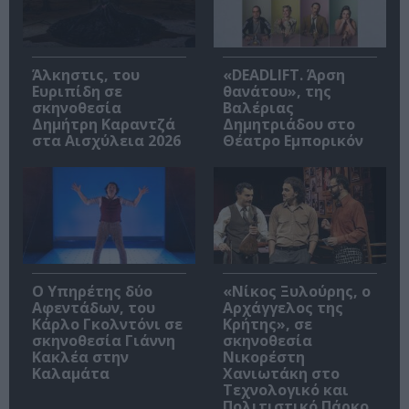
Άλκηστις, του
«DEADLIFT. Άρση
Ευριπίδη σε
θανάτου», της
σκηνοθεσία
Βαλέριας
Δημήτρη Καραντζά
Δημητριάδου στο
στα Αισχύλεια 2026
Θέατρο Εμπορικόν
Ο Υπηρέτης δύο
«Νίκος Ξυλούρης, ο
Αφεντάδων, του
Αρχάγγελος της
Κάρλο Γκολντόνι σε
Κρήτης», σε
σκηνοθεσία Γιάννη
σκηνοθεσία
Κακλέα στην
Νικορέστη
Καλαμάτα
Χανιωτάκη στο
Τεχνολογικό και
Πολιτιστικό Πάρκο