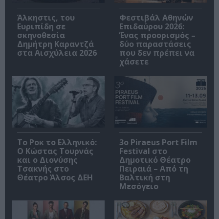
Άλκηστις, του
Φεστιβάλ Αθηνών
Ευριπίδη σε
Επιδαύρου 2026:
σκηνοθεσία
Ένας προορισμός –
Δημήτρη Καραντζά
δύο παραστάσεις
στα Αισχύλεια 2026
που δεν πρέπει να
χάσετε
Το Ροκ το Ελληνικό:
3o Piraeus Port Film
Ο Κώστας Τουρνάς
Festival στο
και ο Διονύσης
Δημοτικό Θέατρο
Τσακνής στο
Πειραιά – Από τη
Θέατρο Άλσος ΔΕΗ
Βαλτική στη
Μεσόγειο