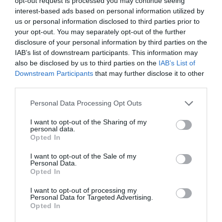
opt-out request is processed you may continue seeing
interest-based ads based on personal information utilized by
us or personal information disclosed to third parties prior to
your opt-out. You may separately opt-out of the further
disclosure of your personal information by third parties on the
IAB’s list of downstream participants. This information may
also be disclosed by us to third parties on the
IAB’s List of
Downstream Participants
that may further disclose it to other
third parties.
Personal Data Processing Opt Outs
Ταυτότητα Εκδήλωσης
I want to opt-out of the Sharing of my
personal data.
Opted In
Ημερομηνία:
I want to opt-out of the Sale of my
30/04/2025
21/05/2025
Από:
Εως:
Personal Data.
Opted In
Τετάρτη στις 20:00
I want to opt-out of processing my
Τοποθεσία:
Personal Data for Targeted Advertising.
Opted In
Θέατρο Ρεκτιφιέ, Κωνσταντινουπόλεως 119,