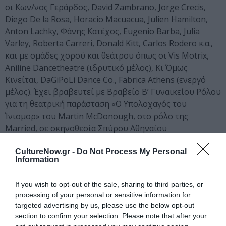
οι Κων/νος Γεράρδος, David Zambrano, Jorge Crecis,
Diego De la Rosa, Horacio Macuacua, Julien Hamilton,
Anton Lachky, Φάνης Κατέχος, Eugenio Barba, Julia
Varley, Roberta Carreri, Donald Kitt, Carlos Rodero κ.α.,
και με ομάδες χορού και θεάτρου όπως οι Vis Motrix,
Aniline Dancetheatre (ιδρυτικό μέλος), Κι Όμως
Κινείται, DaGiPoLi Dance Co., Fabrica Athens (ενεργό
μέλος). Έχει βραβευτεί με Βραβείο Β’ Γυναικείου Ρόλου
για τη θεατρική παράσταση «Ο Υπολοχαγός του
Ίνισμορ» του Martin McDonough, στο ρόλο της
Married, σε σκηνοθεσία Σπύρου Αθηναίου
(Kulturosoupa, Θεσ/κη 2016/17), και με το Α’ Βραβείο
Καλύτερης Παράστασης και Χορογραφίας μαζί με τον
CultureNow.gr -
Do Not Process My Personal
Information
Αλέξανδρο Γκουντινάκη για το ντουέτο σύγχρονου
χορού “ΧΧΧΥ” στο 5th Handmade & Recycled Festival
If you wish to opt-out of the sale, sharing to third parties, or
(Αθήνα, 2017).
processing of your personal or sensitive information for
targeted advertising by us, please use the below opt-out
section to confirm your selection. Please note that after your