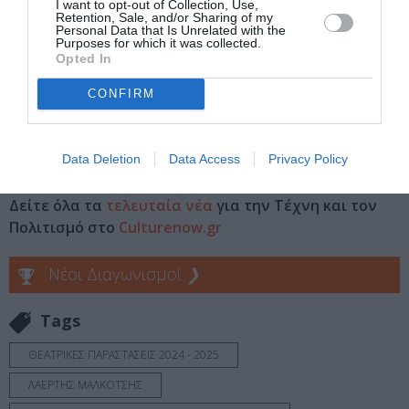
Κεραμεικός, Αθήνα
I want to opt-out of Collection, Use,
Retention, Sale, and/or Sharing of my
Personal Data that Is Unrelated with the
Eισιτήρια:
Purposes for which it was collected.
Opted In
Γενική είσοδος: 10 ευρώ | Ομαδικό (4 άτομα και πάνω):
8 ευρώ
CONFIRM
Ακολουθήστε το Culturenow.gr στο
Google News
και
Data Deletion
Data Access
Privacy Policy
μάθετε πρώτοι όλες τις ειδήσεις
Δείτε όλα τα
τελευταία νέα
για την Τέχνη και τον
Πολιτισμό στο
Culturenow.gr
Νέοι Διαγωνισμοί
❯
Tags
ΘΕΑΤΡΙΚΕΣ ΠΑΡΑΣΤΑΣΕΙΣ 2024 - 2025
ΛΑΕΡΤΗΣ ΜΑΛΚΟΤΣΗΣ