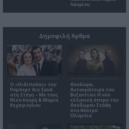
Λαυρίου
Δημοφιλή Άρθρα
O «Οιδίποδας» του
Θεοδώρα,
Ρόμπερτ Άικ ξανά
Αυτοκράτειρα του
στη Στέγη – Με τους
Βυζαντίου: Η νέα
Νίκο Κουρή & Μαρία
ελληνική όπερα του
Κεχαγιόγλου
Θεόδωρου Στάθη
στο θέατρο
Ολύμπια