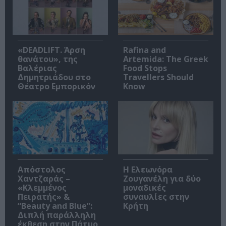
«DEADLIFT. Άρση
Rafina and
θανάτου», της
Artemida: The Greek
Βαλέριας
Food Stops
Δημητριάδου στο
Travellers Should
Θέατρο Εμπορικόν
Know
Απόστολος
Η Ελεωνόρα
Χαντζαράς –
Ζουγανέλη για δύο
«Κλεμμένος
μοναδικές
Πειρατής» &
συναυλίες στην
“Beauty and Blue”:
Κρήτη
Διπλή παράλληλη
έκθεση στην Πάτμο