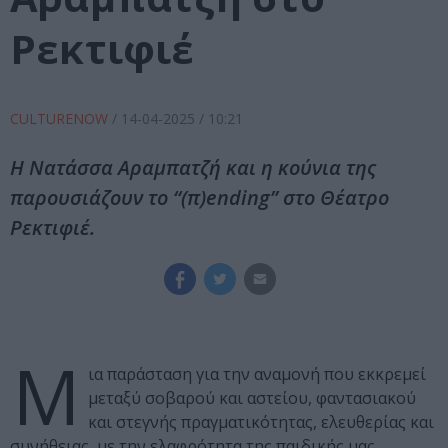
Ρεκτιφιέ
CULTURENOW
/
14-04-2025
/ 10:21
Η Νατάσσα Αραμπατζή και η κούνια της
παρουσιάζουν το “(π)ending” στο Θέατρο
Ρεκτιφιέ.
Μ
ια παράσταση για την αναμονή που εκκρεμεί
μεταξύ σοβαρού και αστείου, φαντασιακού
και στεγνής πραγματικότητας, ελευθερίας και
συνήθειας, με την ελαφρότητα της παιδικής μας