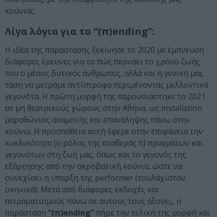
κούνιας.
Λίγα λόγια για το “(π)ending”:
Η ιδέα της παράστασης ξεκίνησε το 2020 με έμπνευση
διάφορες έρευνες για το πώς περνάει το χρόνο ζωής
του ο μέσος δυτικός άνθρωπος, αλλά και η γενική μας
τάση να μετράμε αντίστροφα περιμένοντας μελλοντικά
γεγονότα. Η πρώτη μορφή της παρουσιάστηκε το 2021
σε μη θεατρικούς χώρους στην Αθήνα, ως installation
μαραθώνιος αναμονής και επανάληψης πάνω στην
κούνια. Η προσπάθεια αυτή έφερε στην επιφάνεια την
κυκλικότητα (ο ρόλος της σταθεράς π) πραγμάτων και
γεγονότων στη ζωή μας, όπως και το γεγονός της
εξάρτησης από την ακροβατική κούνια, ώστε να
συνεχίσει η ύπαρξη της performer (τουλάχιστον
σκηνικά). Μετά από διάφορες εκδοχές και
πειραματισμούς πάνω σε αυτούς τους άξονες, η
παράσταση
“(π)ending”
πήρε την τελική της μορφή και