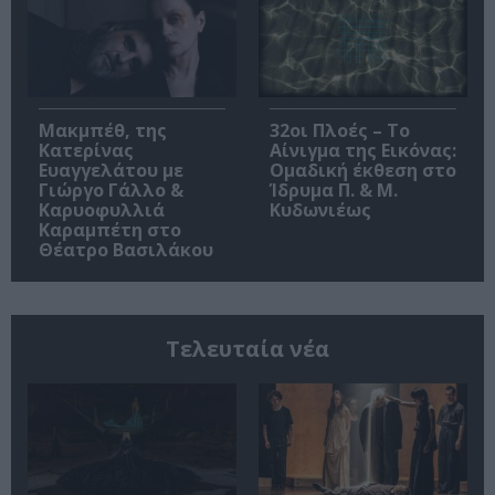
Μακμπέθ, της
32οι Πλοές – Το
Κατερίνας
Αίνιγμα της Εικόνας:
Ευαγγελάτου με
Ομαδική έκθεση στο
Γιώργο Γάλλο &
Ίδρυμα Π. & Μ.
Καρυοφυλλιά
Κυδωνιέως
Καραμπέτη στο
Θέατρο Βασιλάκου
Τελευταία νέα