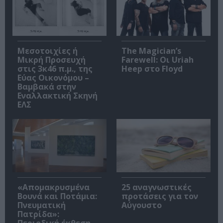
Μεσοτοιχίες ή
The Magician’s
Μικρή Προσευχή
Farewell: Οι Uriah
στις 3κ46 π.μ., της
Heep στο Floyd
Εύας Οικονόμου –
Βαμβακά στην
Εναλλακτική Σκηνή
ΕΛΣ
«Απομακρυσμένα
25 αναγνωστικές
Βουνά και Ποτάμια:
προτάσεις για τον
Πνευματική
Αύγουστο
Πατρίδα»:
Περιοδική έκθεση