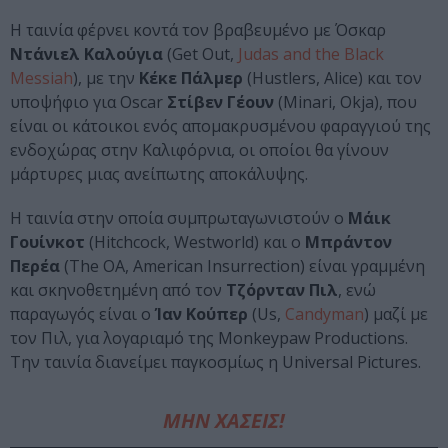
Η ταινία φέρνει κοντά τον βραβευμένο με Όσκαρ
Ντάνιελ Καλούγια
(Get Out,
Judas and the Black
Messiah
), με την
Κέκε Πάλμερ
(Hustlers, Alice) και τον
υποψήφιο για Oscar
Στίβεν Γέουν
(Minari, Okja), που
είναι οι κάτοικοι ενός απομακρυσμένου φαραγγιού της
ενδοχώρας στην Καλιφόρνια, οι οποίοι θα γίνουν
μάρτυρες μιας ανείπωτης αποκάλυψης.
Η ταινία στην οποία συμπρωταγωνιστούν ο
Μάικ
Γουίνκοτ
(Hitchcock, Westworld) και ο
Μπράντον
Περέα
(The OA, American Insurrection) είναι γραμμένη
και σκηνοθετημένη από τον
Τζόρνταν Πιλ
, ενώ
παραγωγός είναι ο
Ίαν Κούπερ
(Us,
Candyman
) μαζί με
τον Πιλ, για λογαριαμό της Monkeypaw Productions.
Την ταινία διανείμει παγκοσμίως η Universal Pictures.
ΜΗΝ ΧΑΣΕΙΣ!