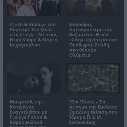
O «Οιδίποδας» του
Θεοδώρα,
Ρόμπερτ Άικ ξανά
Αυτοκράτειρα του
στη Στέγη – Με τους
Βυζαντίου: Η νέα
Νίκο Κουρή & Μαρία
ελληνική όπερα του
Κεχαγιόγλου
Θεόδωρου Στάθη
στο θέατρο
Ολύμπια
Μακμπέθ, της
32οι Πλοές – Το
Κατερίνας
Αίνιγμα της Εικόνας:
Ευαγγελάτου με
Ομαδική έκθεση στο
Γιώργο Γάλλο &
Ίδρυμα Π. & Μ.
Καρυοφυλλιά
Κυδωνιέως