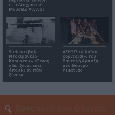
στο Διαχρονικό
Μουσείο Αίγινας
9ο Φεστιβάλ
«ΖΗΤΩ τα λαϊκά
Ντοκιμαντέρ
κορίτσια!», του
Καρύστου – «Ξένος
Παντελή Αμπαζή
εδώ, ξένος εκεί,
στο Θέατρο
όπου κι αν πάω
Ρεματιάς
ξένος»