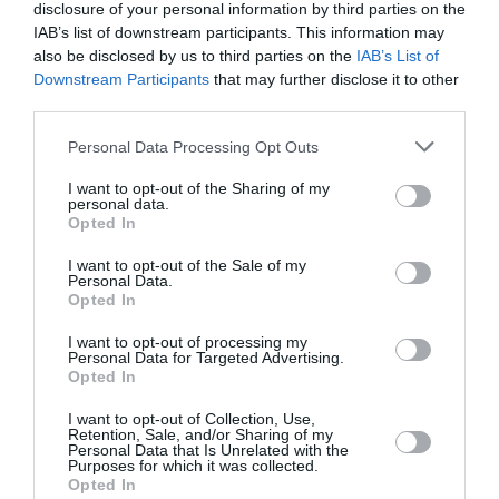
disclosure of your personal information by third parties on the
IAB’s list of downstream participants. This information may
also be disclosed by us to third parties on the
IAB’s List of
Downstream Participants
that may further disclose it to other
Ακολουθήστε το Culturenow.gr
third parties.
Personal Data Processing Opt Outs
I want to opt-out of the Sharing of my
personal data.
Σχετικά Άρθρα
Opted In
I want to opt-out of the Sale of my
Personal Data.
Opted In
I want to opt-out of processing my
Personal Data for Targeted Advertising.
Opted In
Η Μισέλ Φάιφερ
Προβολές με
αποκάλυψε ότι δεν
ελεύθερη είσοδο
I want to opt-out of Collection, Use,
Retention, Sale, and/or Sharing of my
θέλει να
στον Θερινό
Personal Data that Is Unrelated with the
πρωταγωνιστήσει
Δημοτικό
Purposes for which it was collected.
ποτέ ξανά σε ταινία
Κινηματογράφο
Opted In