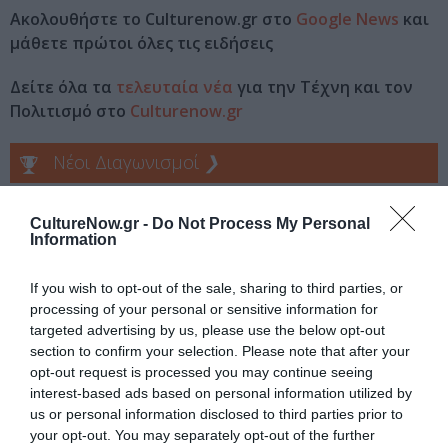
Ακολουθήστε το Culturenow.gr στο
Google News
και
μάθετε πρώτοι όλες τις ειδήσεις
Δείτε όλα τα
τελευταία νέα
για την Τέχνη και τον
Πολιτισμό στο
Culturenow.gr
Νέοι Διαγωνισμοί
❯
Tags
CultureNow.gr -
Do Not Process My Personal
Information
ΘΡΙΛΕΡ - ΤΡΟΜΟΥ
ΝΕΕΣ ΤΑΙΝΙΕΣ - ΤΑΙΝΙΕΣ ΤΗΣ ΕΒΔΟΜΑΔΑΣ
ΞΕΝΕΣ ΤΑΙΝΙΕΣ
If you wish to opt-out of the sale, sharing to third parties, or
processing of your personal or sensitive information for
targeted advertising by us, please use the below opt-out
Newsletter
section to confirm your selection. Please note that after your
Κάθε βδομάδα στο e-mail σας τα τελευταία νέα για
opt-out request is processed you may continue seeing
την Τέχνη και τον Πολιτισμό!
interest-based ads based on personal information utilized by
us or personal information disclosed to third parties prior to
your opt-out. You may separately opt-out of the further