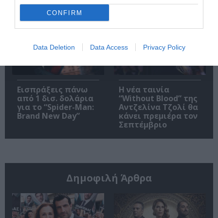
Αγίας Παρασκευής |
10-16/8
CONFIRM
Data Deletion
Data Access
Privacy Policy
Εισπράξεις πάνω
Η νέα ταινία
από 1 δισ. δολάρια
“Without Blood” της
για το “Spider-Man:
Αντζελίνα Τζολί θα
Brand New Day”
κάνει πρεμιέρα τον
Σεπτέμβριο
Δημοφιλή Άρθρα