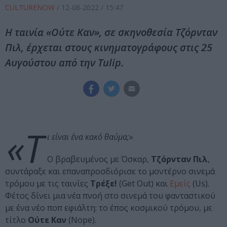
CULTURENOW
/
12-08-2022
/ 15:47
Η ταινία «Ούτε Καν», σε σκηνοθεσία Τζόρνταν
Πιλ, έρχεται στους κινηματογράφους στις 25
Αυγούστου από την Tulip.
«Τ
ι είναι ένα κακό θαύμα;»
Ο βραβευμένος με Όσκαρ,
Τζόρνταν Πιλ
,
συντάραξε και επαναπροσδιόρισε το μοντέρνο σινεμά
τρόμου με τις ταινίες
Τρέξε!
(Get Out) και
Εμείς
(Us).
Φέτος δίνει μια νέα πνοή στο σινεμά του φανταστικού
με ένα νέο ποπ εφιάλτη: το έπος κοσμικού τρόμου, με
τίτλο
Ούτε Καν
(Nope).