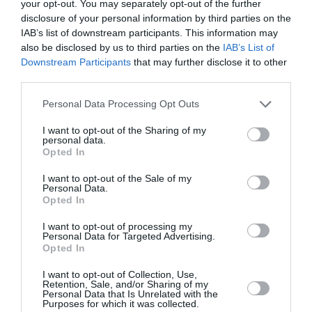
your opt-out. You may separately opt-out of the further
Τιμή: 15,74€, ISBN: 978-960-521-377-0 | Μετάφραση:
disclosure of your personal information by third parties on the
Γιώργος Μπαρουξής
IAB’s list of downstream participants. This information may
also be disclosed by us to third parties on the
IAB’s List of
Ακολουθήστε το Culturenow.gr στο
Google News
και
Downstream Participants
that may further disclose it to other
third parties.
μάθετε πρώτοι όλες τις ειδήσεις
Personal Data Processing Opt Outs
Δείτε όλα τα
τελευταία νέα
για την Τέχνη και τον
Πολιτισμό στο
Culturenow.gr
I want to opt-out of the Sharing of my
personal data.
Opted In
Νέοι Διαγωνισμοί
❯
I want to opt-out of the Sale of my
Personal Data.
Tags
Opted In
ΔΟΚΙΜΙΑ - ΜΕΛΕΤΕΣ
ΕΚΔΟΣΕΙΣ ΑΙΟΛΟΣ
I want to opt-out of processing my
Personal Data for Targeted Advertising.
ΞΕΝΟΙ ΣΥΓΓΡΑΦΕΙΣ
Opted In
I want to opt-out of Collection, Use,
Retention, Sale, and/or Sharing of my
Newsletter
Personal Data that Is Unrelated with the
Purposes for which it was collected.
Κάθε βδομάδα στο e-mail σας τα τελευταία νέα για