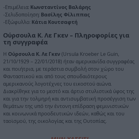
-Επιμέλεια:
Κωνσταντίνος Βαλάρης
-Σελιδοποίηση:
Βασίλης Φίλιππας
-Eξώφυλλο:
Kάτια Κουτσαφτή
Ούρσουλα Κ. Λε Γκεν – Πληροφορίες για
τη συγγραφέα
Η
Ούρσουλα Κ. Λε Γκεν
(Ursula Kroeber Le Guin,
21/10/1929 – 22/01/2018) ήταν αμερικανίδα συγγραφέας
και ποιήτρια, με τεράστια συμβολή στον χώρο του
Φανταστικού και από τους σπουδαιότερους
αμερικανούς λογοτέχνες του εικοστού αιώνα.
Διακρίθηκε για το μεστό και άρτιο στυλιστικά ύφος της
και για την τολμηρή και αντισυμβατική προσέγγιση των
θεμάτων της υπό την έντονη επίδραση φεμινιστικών
και κοινωνικά προοδευτικών ιδεών, καθώς και του
ταοϊσμού, της οικολογίας και της Ουτοπίας.