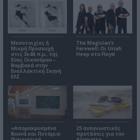
Μεσοτοιχίες ή
The Magician’s
Μικρή Προσευχή
Farewell: Οι Uriah
στις 3κ46 π.μ., της
Heep στο Floyd
Εύας Οικονόμου –
Βαμβακά στην
Εναλλακτική Σκηνή
ΕΛΣ
«Απομακρυσμένα
25 αναγνωστικές
Βουνά και Ποτάμια:
προτάσεις για τον
Πνευματική
Αύγουστο