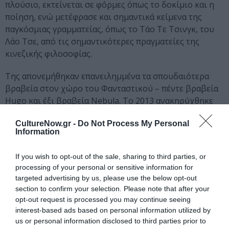
πλούσιο, εκτείνεται σε φόρμες όπως το δοκίμιο και η
ποίηση, ενώ μετέφρασε και σημαντικά κείμενα της
παγκόσμιας γραμματείας, όπως το Τάο Τε Τσινγκ, του
Λάο Τσε, από τις σημαντικότερες πραγματείες της
κινεζικής φιλοσοφίας.
Της απονεμήθηκαν επανειλημμένα τα σπουδαιότερα
βραβεία στον χώρο του Φανταστικού – πέντε βραβεία
Hugo και έξι βραβεία Nebula. Το 2013 ανακηρύχθηκε
Grandmaster Of Science Fiction από τον SFWA και το
CultureNow.gr -
Do Not Process My Personal
2014 τιμήθηκε με το Βραβείο για Εξέχουσα Συνεισφορά
Information
στα Αμερικανικά Γράμματα από τον οργανισμό του
National Book Award, μια διάκριση που αποτυπώνει
If you wish to opt-out of the sale, sharing to third parties, or
την πλατιά απήχησή της στο σύνολο του λογοτεχνικού
processing of your personal or sensitive information for
κόσμου.
targeted advertising by us, please use the below opt-out
section to confirm your selection. Please note that after your
opt-out request is processed you may continue seeing
Ταυτότητα
interest-based ads based on personal information utilized by
us or personal information disclosed to third parties prior to
Πληροφορίες έκδοσης
: Εκδόσεις Αίολος, Σελίδες: 176,