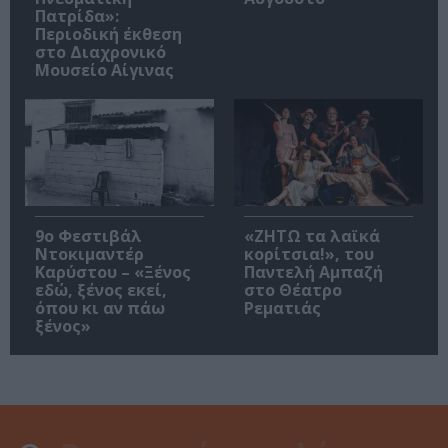
Πατρίδα»:
Περιοδική έκθεση
στο Διαχρονικό
Μουσείο Αίγινας
9ο Φεστιβάλ
«ΖΗΤΩ τα λαϊκά
Ντοκιμαντέρ
κορίτσια!», του
Καρύστου – «Ξένος
Παντελή Αμπαζή
εδώ, ξένος εκεί,
στο Θέατρο
όπου κι αν πάω
Ρεματιάς
ξένος»