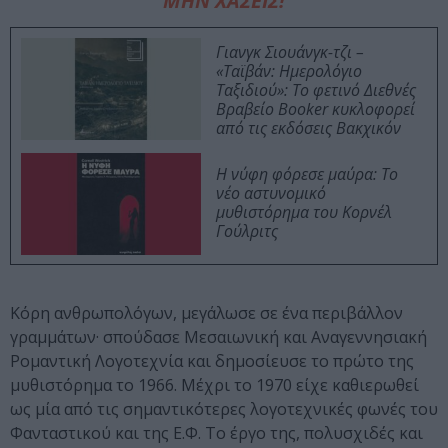
ΜΗΝ ΧΑΣΕΙΣ!
Γιανγκ Σιουάνγκ-τζι –
«Ταϊβάν: Ημερολόγιο
Ταξιδιού»: Το φετινό Διεθνές
Βραβείο Booker κυκλοφορεί
από τις εκδόσεις Βακχικόν
Η νύφη φόρεσε μαύρα: Το
νέο αστυνομικό
μυθιστόρημα του Κορνέλ
Γούλριτς
Κόρη ανθρωπολόγων, μεγάλωσε σε ένα περιβάλλον
γραμμάτων· σπούδασε Μεσαιωνική και Αναγεννησιακή
Ρομαντική Λογοτεχνία και δημοσίευσε το πρώτο της
μυθιστόρημα το 1966. Μέχρι το 1970 είχε καθιερωθεί
ως μία από τις σημαντικότερες λογοτεχνικές φωνές του
Φανταστικού και της Ε.Φ. Το έργο της, πολυσχιδές και