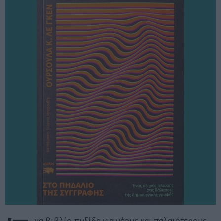
να βιβλίο-πυξίδα για νέους και παλαιότερους