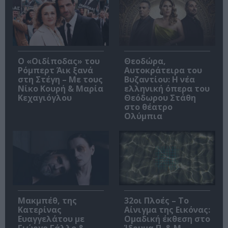
O «Οιδίποδας» του
Θεοδώρα,
Ρόμπερτ Άικ ξανά
Αυτοκράτειρα του
στη Στέγη – Με τους
Βυζαντίου: Η νέα
Νίκο Κουρή & Μαρία
ελληνική όπερα του
Κεχαγιόγλου
Θεόδωρου Στάθη
στο θέατρο
Ολύμπια
Μακμπέθ, της
32οι Πλοές – Το
Κατερίνας
Αίνιγμα της Εικόνας:
Ευαγγελάτου με
Ομαδική έκθεση στο
Γιώργο Γάλλο &
Ίδρυμα Π. & Μ.