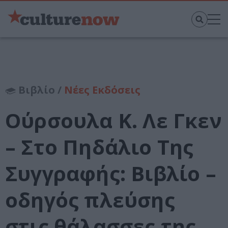
Βιβλίο /
Νέες Εκδόσεις
Ούρσουλα Κ. Λε Γκεν
– Στο Πηδάλιο Της
Συγγραφής: Βιβλίο –
οδηγός πλεύσης
στις θάλασσες της