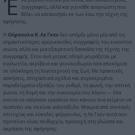
Έ
συγγραφείς, αλλά και για κάθε αναγνώστη που
θέλει να κατανοήσει εκ των έσω την τέχνη της
αφήγησης.
Η
Ούρσουλα Κ. Λε Γκεν
δεν υπήρξε μόνο μία από τις
σημαντικότερες αμερικανίδες συγγραφείς του εικοστού
αιώνα, αλλά και μια εξαιρετική δασκάλα της τέχνης της
συγγραφής. Στον ανά χείρας οδηγό μοιράζεται με
ευγλωττία, ακρίβεια και γενναιοδωρία όσα αποκόμισε
σε ολόκληρη τη λογοτεχνική της ζωή. Με πρακτικές
ασκήσεις, στοχαστικά σχόλια και συγκεκριμένα
παραδείγματα εξετάζει τον ρυθμό, τη φωνή, την οπτική
γωνία, τη δομή και την οικονομία του λόγου — όλα
εκείνα τα «αόρατα» εργαλεία που κάνουν ένα κείμενο να
αναπνέει και να είναι καλοτάξιδο. Μακριά από συνταγές
επιτυχίας και εύκολες φόρμουλες, η Λε Γκεν αυτά που
προτείνει είναι πειθαρχία, προσοχή στη γλώσσα και
ακρόαση της αφήγησης.