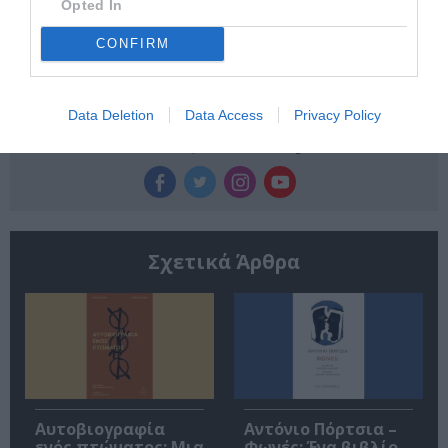
Opted In
την Τέχνη και τον Πολιτισμό!
CONFIRM
Data Deletion
Data Access
Privacy Policy
Ακολουθήστε το Culturenow.gr
Σχετικά Άρθρα
Αυτοβιογραφία
Αντόνιο Πόρτσια –
ενός πτώματος: Μια
Φωνές: Ένα βιβλίο