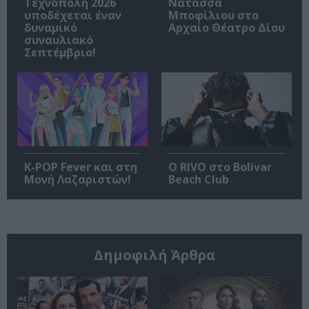
Τεχνόπολη 2026
Νατάσσα
υποδέχεται έναν
Μποφίλιου στο
δυναμικό
Αρχαίο Θέατρο Δίου
συναυλιακό
Σεπτέμβριο!
K-POP Fever και στη
Ο RIVO στο Bolivar
Μονή Λαζαριστών!
Beach Club
Δημοφιλή Άρθρα