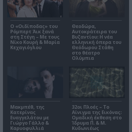
O «Οιδίποδας» του
Θεοδώρα,
Ρόμπερτ Άικ ξανά
Αυτοκράτειρα του
στη Στέγη – Με τους
Βυζαντίου: Η νέα
Νίκο Κουρή & Μαρία
ελληνική όπερα του
Κεχαγιόγλου
Θεόδωρου Στάθη
στο θέατρο
Ολύμπια
Μακμπέθ, της
32οι Πλοές – Το
Κατερίνας
Αίνιγμα της Εικόνας:
Ευαγγελάτου με
Ομαδική έκθεση στο
Γιώργο Γάλλο &
Ίδρυμα Π. & Μ.
Καρυοφυλλιά
Κυδωνιέως