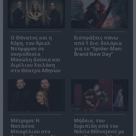
Ο Θάνατος και η
Εισπράξεις πάνω
Κόρη, του Άριελ
από 1 δισ. δολάρια
Ντόρφμαν σε
για το “Spider-Man:
σκηνοθεσία
Brand New Day”
Μανώλη Δούνια και
Αιμίλιου Χειλάκη
στο Θέατρο Αθηνών
Μέτρημα: Η
Μήδεια, του
Νατάσσα
Ευριπίδη από τον
Μποφίλιου στο
Nikita Milivojević με