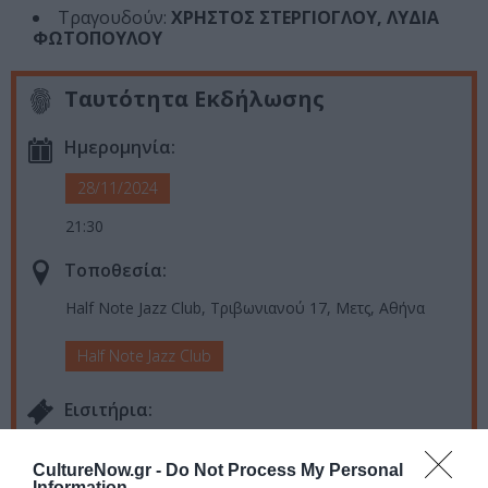
Τραγουδούν:
ΧΡΗΣΤΟΣ ΣΤΕΡΓΙΟΓΛΟΥ,
ΛΥΔΙΑ
ΦΩΤΟΠΟΥΛΟΥ
Ταυτότητα Εκδήλωσης
Ημερομηνία:
28/11/2024
21:30
Τοποθεσία:
Half Note Jazz Club, Τριβωνιανού 17, Μετς, Αθήνα
Half Note Jazz Club
Eισιτήρια:
από 12€
CultureNow.gr -
Do Not Process My Personal
Information