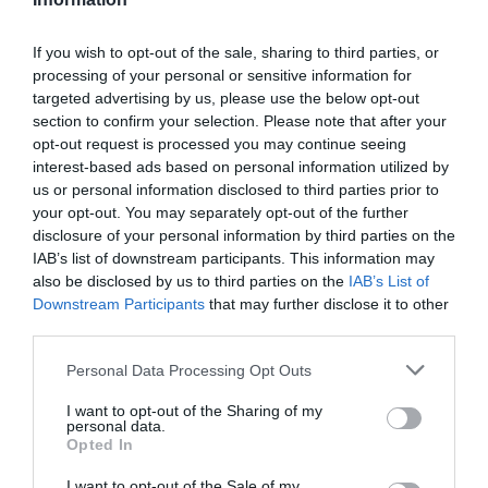
Πληροφορίες / Κρατήσεις:
Τηλ.: 210 9213310 |
halfnote
.
gr
If you wish to opt-out of the sale, sharing to third parties, or
processing of your personal or sensitive information for
targeted advertising by us, please use the below opt-out
Ακολουθήστε το Culturenow.gr στο
Google News
και
section to confirm your selection. Please note that after your
μάθετε πρώτοι όλες τις ειδήσεις
opt-out request is processed you may continue seeing
interest-based ads based on personal information utilized by
Δείτε όλα τα
τελευταία νέα
για την Τέχνη και τον
us or personal information disclosed to third parties prior to
Πολιτισμό στο
Culturenow.gr
your opt-out. You may separately opt-out of the further
disclosure of your personal information by third parties on the
Νέοι Διαγωνισμοί
❯
IAB’s list of downstream participants. This information may
also be disclosed by us to third parties on the
IAB’s List of
Downstream Participants
that may further disclose it to other
Tags
third parties.
JAZZ - BLUES - ETHNIC
ΛΥΔΙΑ ΦΩΤΟΠΟΥΛΟΥ
Personal Data Processing Opt Outs
ΣΥΝΑΥΛΙΕΣ 2024
ΧΡΗΣΤΟΣ ΣΤΕΡΓΙΟΓΛΟΥ
I want to opt-out of the Sharing of my
personal data.
Opted In
Newsletter
I want to opt-out of the Sale of my