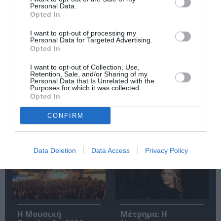
Κάθε βδομάδα στο e-mail σας τα τελευταία νέα για
Personal Data.
την Τέχνη και τον Πολιτισμό!
Opted In
I want to opt-out of processing my
Personal Data for Targeted Advertising.
Opted In
I want to opt-out of Collection, Use,
Retention, Sale, and/or Sharing of my
Ακολουθήστε το Culturenow.gr
Personal Data that Is Unrelated with the
Purposes for which it was collected.
Opted In
CONFIRM
Σχετικά Άρθρα
Data Deletion
Data Access
Privacy Policy
Η Μουσική
Μέτρημα: Η