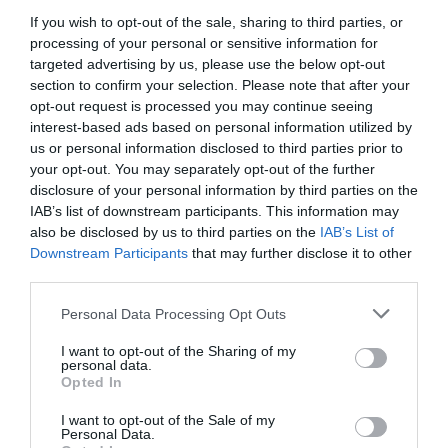
Παντελής Ντζιάλας – Κιθάρες, μπουζούκι
If you wish to opt-out of the sale, sharing to third parties, or
Γιώργος Φιλίππας – Κρουστά
processing of your personal or sensitive information for
targeted advertising by us, please use the below opt-out
Ταυτότητα Εκδήλωσης
section to confirm your selection. Please note that after your
opt-out request is processed you may continue seeing
interest-based ads based on personal information utilized by
Τοποθεσία:
us or personal information disclosed to third parties prior to
Ίδρυμα Μιχάλης Κακογιάννης, Πειραιώς 206, Ταύρος
your opt-out. You may separately opt-out of the further
disclosure of your personal information by third parties on the
Ίδρυμα Μιχάλης Κακογιάννης
IAB’s list of downstream participants. This information may
also be disclosed by us to third parties on the
IAB’s List of
Downstream Participants
that may further disclose it to other
third parties.
Ακολουθήστε το Culturenow.gr στο
Google News
και
μάθετε πρώτοι όλες τις ειδήσεις
Personal Data Processing Opt Outs
Δείτε όλα τα
τελευταία νέα
για την Τέχνη και τον
I want to opt-out of the Sharing of my
personal data.
Πολιτισμό στο
Culturenow.gr
Opted In
Νέοι Διαγωνισμοί
❯
I want to opt-out of the Sale of my
Personal Data.