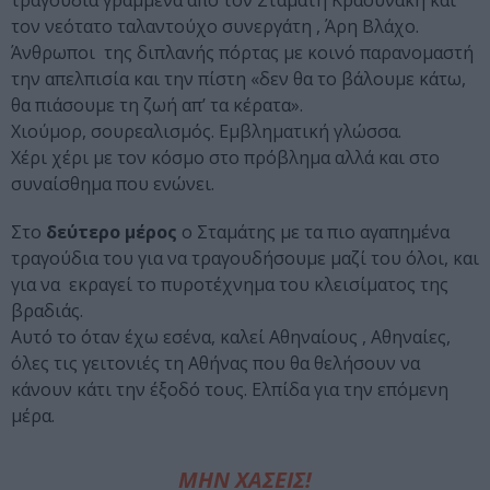
τραγούδια γραμμένα από τον Σταμάτη Κραουνάκη και
τον νεότατο ταλαντούχο συνεργάτη , Άρη Βλάχο.
Άνθρωποι της διπλανής πόρτας με κοινό παρανομαστή
την απελπισία και την πίστη «δεν θα το βάλουμε κάτω,
θα πιάσουμε τη ζωή απ’ τα κέρατα».
Χιούμορ, σουρεαλισμός. Εμβληματική γλώσσα.
Χέρι χέρι με τον κόσμο στο πρόβλημα αλλά και στο
συναίσθημα που ενώνει.
Στο
δεύτερο μέρος
ο Σταμάτης με τα πιο αγαπημένα
τραγούδια του για να τραγουδήσουμε μαζί του όλοι, και
για να εκραγεί το πυροτέχνημα του κλεισίματος της
βραδιάς.
Αυτό το όταν έχω εσένα, καλεί Αθηναίους , Αθηναίες,
όλες τις γειτονιές τη Αθήνας που θα θελήσουν να
κάνουν κάτι την έξοδό τους. Ελπίδα για την επόμενη
μέρα.
ΜΗΝ ΧΑΣΕΙΣ!