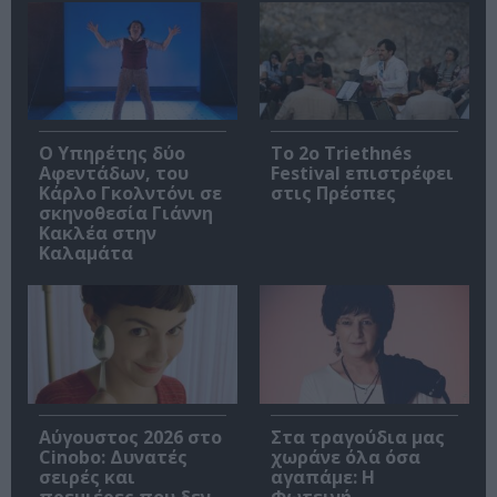
Ο Υπηρέτης δύο
Το 2ο Triethnés
Αφεντάδων, του
Festival επιστρέφει
Κάρλο Γκολντόνι σε
στις Πρέσπες
σκηνοθεσία Γιάννη
Κακλέα στην
Καλαμάτα
Αύγουστος 2026 στο
Στα τραγούδια μας
Cinobo: Δυνατές
χωράνε όλα όσα
σειρές και
αγαπάμε: Η
πρεμιέρες που δεν
Φωτεινή