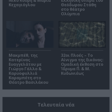
Νίκο Κουρή & Μαρία
ελληνική όπερα του
Κεχαγιόγλου
Θεόδωρου Στάθη
στο θέατρο
Ολύμπια
Μακμπέθ, της
32οι Πλοές – Το
Κατερίνας
Αίνιγμα της Εικόνας:
Ευαγγελάτου με
Ομαδική έκθεση στο
Γιώργο Γάλλο &
Ίδρυμα Π. & Μ.
Καρυοφυλλιά
Κυδωνιέως
Καραμπέτη στο
Θέατρο Βασιλάκου
Τελευταία νέα