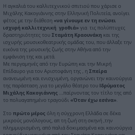
Η αγκαλιά του καλλιτεχνικού σπιτιού που χάρισε ο
Μιχάλης Κακογιάννης στην Ελληνική Πολιτεία, ανοίγει
φέτος με την διάθεση
«να γίνουμε εν τη ενώσει
ισχυρή καλλιτεχνική γροθιά»
για τις πολύπτυχες
δραστηριότητες του
Σταμάτη Κραουνάκη
και της
ισχυρής μουσικοθεατρικής ομάδας του, που άλλαξε την
εικόνα της μουσικής ζωής στην Αθήνα από την
εμφάνιση της και μετά.
Με περγαμηνές από την Ευρώπη και την Μικρή
Επίδαυρο για τον Αριστοφάνη της , η
Σπείρα
ανανεωμένη και ενισχυμένη, οργανώνει την καινούργια
της παράσταση ,για το μεγάλο θέατρο του
Ιδρύματος
Μιχάλης Κακογιάννης
….παίρνοντας τον τίτλο της από
το πολυαγαπημένο τραγούδι
«Όταν έχω εσένα»
.
Στο
πρώτο μέρος
όλη η σύγχρονη Ελλάδα σε δέκα
μικρούς μονόλογους, απ τη ζωή στη σκηνή ,την
πλημμυρισμένη, από παλιά δοκιμασμένα και καινούργια