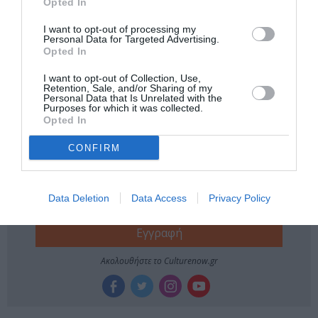
Opted In
Tags
I want to opt-out of processing my
Personal Data for Targeted Advertising.
ΙΔΡΥΜΑ ΜΙΧΑΛΗΣ ΚΑΚΟΓΙΑΝΝΗΣ
Opted In
ΜΟΥΣΙΚΟΘΕΑΤΡΙΚΕΣ ΠΑΡΑΣΤΑΣΕΙΣ
ΣΠΕΙΡΑ - ΣΠΕΙΡΑ
I want to opt-out of Collection, Use,
Retention, Sale, and/or Sharing of my
ΣΤΑΜΑΤΗΣ ΚΡΑΟΥΝΑΚΗΣ
Personal Data that Is Unrelated with the
Purposes for which it was collected.
Opted In
Newsletter
CONFIRM
Κάθε βδομάδα στο e-mail σας τα τελευταία νέα για
την Τέχνη και τον Πολιτισμό!
Data Deletion
Data Access
Privacy Policy
Ακολουθήστε το Culturenow.gr