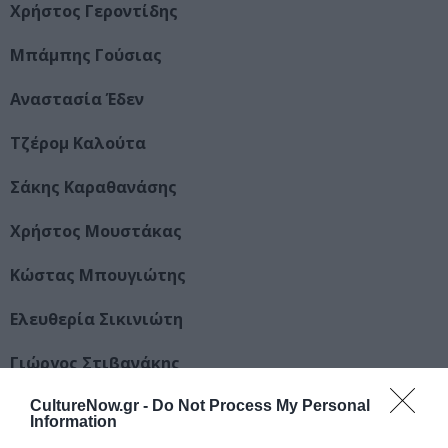
Χρήστος Γεροντίδης
Μπάμπης Γούσιας
Αναστασία Έδεν
Τζέρομ Καλούτα
Σάκης Καραθανάσης
Χρήστος Μουστάκας
Κώστας Μπουγιώτης
Ελευθερία Σικινιώτη
Γιώργος Στιβανάκης
Οι μουσικοί :
CultureNow.gr -
Do Not Process My Personal
Information
Άρης Βλάχος – Πιάνο, πλήκτρα