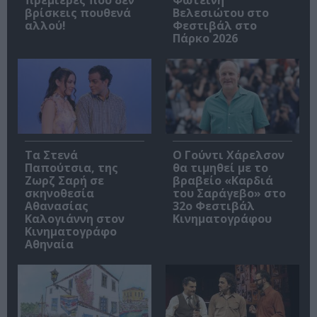
βρίσκεις πουθενά
Βελεσιώτου στο
αλλού!
Φεστιβάλ στο
Πάρκο 2026
Τα Στενά
Ο Γούντι Χάρελσον
Παπούτσια, της
θα τιμηθεί με το
Ζωρζ Σαρή σε
βραβείο «Καρδιά
σκηνοθεσία
του Σαράγεβο» στο
Αθανασίας
32ο Φεστιβάλ
Καλογιάννη στον
Κινηματογράφου
Κινηματογράφο
Αθηναία