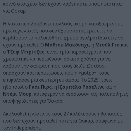
κοινό στοιχείο: δεν έχουν λάβει ποτέ υποψηφιότητα
για Όσκαρ.
Η λίστα περιλαμβάνει πολλούς ακόμη καταξιωμένους
πρωταγωνιστές που δεν έχουν καταφέρει είτε να
κερδίσουν το πολυπόθητο χρυσό αγαλματίδιο είτε να
έχουν προταθεί. Ο
Μάθιου Μακόναχι
, η
Μισέλ Γιο
και
ο
Τζεφ Μπρίτζες,
είναι τρία παραδείγματα που
χρειάστηκε να περιμένουν αρκετά χρόνια για να
λάβουν την διάκριση που τους άξιζε. Ωστόσο,
υπάρχουν και περιπτώσεις που η «μοίρα», τους
επιφύλασσε μια δεύτερη ευκαιρία. Το 2025, τρεις
ηθοποιοί ο
Γκάι Πιρς
, η
Ιζαμπέλα Ροσελίνι
και η
Ντέμι Μουρ
, κατάφεραν να κερδίσουν τις πολυπόθητες
υποψηφιότητες για Όσκαρ.
Ακολουθεί η λίστα με τους 27 καλύτερους ηθοποιούς
που δεν έχουν προταθεί ποτέ για Όσκαρ, σύμφωνα με
τον Independent.