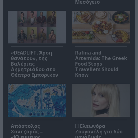
Μεσόγειο
«DEADLIFT. Άρση
Rafina and
θανάτου», της
Artemida: The Greek
Βαλέριας
Food Stops
Δημητριάδου στο
Travellers Should
Θέατρο Εμπορικόν
Know
Απόστολος
Η Ελεωνόρα
Χαντζαράς –
Ζουγανέλη για δύο
«Κλεμμένος
μοναδικές