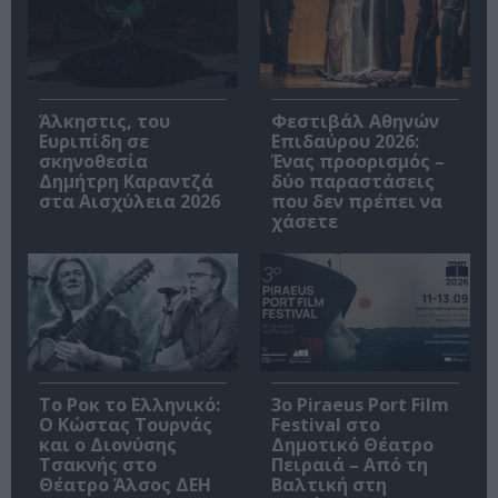
Άλκηστις, του
Φεστιβάλ Αθηνών
Ευριπίδη σε
Επιδαύρου 2026:
σκηνοθεσία
Ένας προορισμός –
Δημήτρη Καραντζά
δύο παραστάσεις
στα Αισχύλεια 2026
που δεν πρέπει να
χάσετε
Το Ροκ το Ελληνικό:
3o Piraeus Port Film
Ο Κώστας Τουρνάς
Festival στο
και ο Διονύσης
Δημοτικό Θέατρο
Τσακνής στο
Πειραιά – Από τη
Θέατρο Άλσος ΔΕΗ
Βαλτική στη