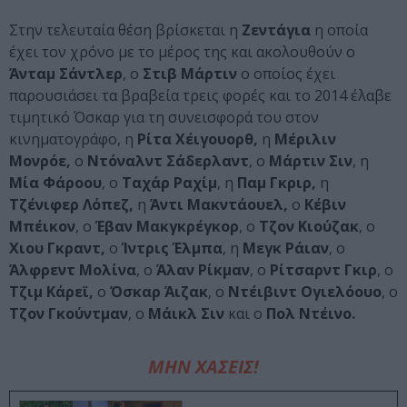
Στην τελευταία θέση βρίσκεται η
Ζεντάγια
η οποία
έχει τον χρόνο με το μέρος της και ακολουθούν ο
Άνταμ Σάντλερ
, ο
Στιβ Μάρτιν
ο οποίος έχει
παρουσιάσει τα βραβεία τρεις φορές και το 2014 έλαβε
τιμητικό Όσκαρ για τη συνεισφορά του στον
κινηματογράφο, η
Ρίτα Χέιγουορθ,
η
Μέριλιν
Μονρόε,
ο
Ντόναλντ Σάδερλαντ
, ο
Μάρτιν Σιν
, η
Μία Φάροου
, ο
Ταχάρ Ραχίμ
, η
Παμ Γκριρ,
η
Τζένιφερ Λόπεζ,
η
Άντι Μακντάουελ,
ο
Κέβιν
Μπέικον
, ο
Έβαν Μακγκρέγκορ
, ο
Τζον Κιούζακ
, ο
Χιου Γκραντ,
ο
Ίντρις Έλμπα
, η
Μεγκ Ράιαν
, ο
Άλφρεντ Μολίνα
, ο
Άλαν Ρίκμαν
, ο
Ρίτσαρντ Γκιρ
, ο
Τζιμ Κάρεϊ,
ο
Όσκαρ Άιζακ
, ο
Ντέιβιντ Ογιελόουο
, ο
Τζον Γκούντμαν
, ο
Μάικλ Σιν
και ο
Πολ Ντέινο.
ΜΗΝ ΧΑΣΕΙΣ!