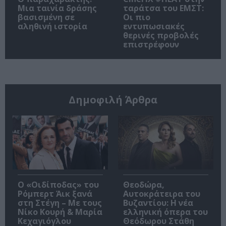
Μια ταινία δράσης
ταράτσα του ΕΜΣΤ:
βασισμένη σε
Οι πιο
αληθινή ιστορία
εντυπωσιακές
θερινές προβολές
επιστρέφουν
Δημοφιλή Άρθρα
O «Οιδίποδας» του
Θεοδώρα,
Ρόμπερτ Άικ ξανά
Αυτοκράτειρα του
στη Στέγη – Με τους
Βυζαντίου: Η νέα
Νίκο Κουρή & Μαρία
ελληνική όπερα του
Κεχαγιόγλου
Θεόδωρου Στάθη