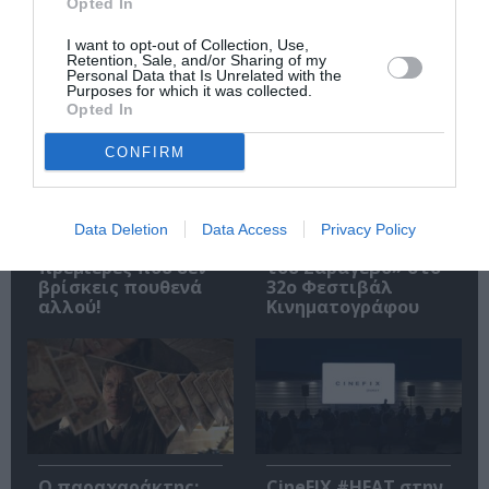
Opted In
Σχετικά Άρθρα
I want to opt-out of Collection, Use,
Retention, Sale, and/or Sharing of my
Personal Data that Is Unrelated with the
Purposes for which it was collected.
Opted In
CONFIRM
Αύγουστος 2026 στο
Ο Γούντι Χάρελσον
Cinobo: Δυνατές
θα τιμηθεί με το
Data Deletion
Data Access
Privacy Policy
σειρές και
βραβείο «Καρδιά
πρεμιέρες που δεν
του Σαράγεβο» στο
βρίσκεις πουθενά
32ο Φεστιβάλ
αλλού!
Κινηματογράφου
Ο παραχαράκτης:
CineFIX #ΗΕΑΤ στην