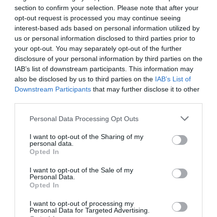
section to confirm your selection. Please note that after your
Νέοι Διαγωνισμοί
❯
opt-out request is processed you may continue seeing
interest-based ads based on personal information utilized by
Tags
us or personal information disclosed to third parties prior to
your opt-out. You may separately opt-out of the further
ΒΡΑΒΕΙΑ
ΒΡΑΒΕΙΑ ΟΣΚΑΡ
ΞΕΝΕΣ ΤΑΙΝΙΕΣ
disclosure of your personal information by third parties on the
IAB’s list of downstream participants. This information may
also be disclosed by us to third parties on the
IAB’s List of
Newsletter
Downstream Participants
that may further disclose it to other
Κάθε βδομάδα στο e-mail σας τα τελευταία νέα για
third parties.
την Τέχνη και τον Πολιτισμό!
Personal Data Processing Opt Outs
I want to opt-out of the Sharing of my
personal data.
Opted In
I want to opt-out of the Sale of my
Ακολουθήστε το Culturenow.gr
Personal Data.
Opted In
I want to opt-out of processing my
Personal Data for Targeted Advertising.