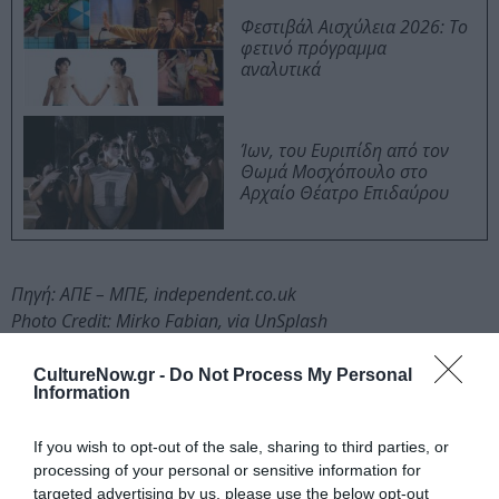
Φεστιβάλ Αισχύλεια 2026: Το
φετινό πρόγραμμα
αναλυτικά
Ίων, του Ευριπίδη από τον
Θωμά Μοσχόπουλο στο
Αρχαίο Θέατρο Επιδαύρου
Πηγή: ΑΠΕ – ΜΠΕ, independent.co.uk
Photo Credit: Mirko Fabian, via UnSplash
Ακολουθήστε το Culturenow.gr στο
Google News
και
CultureNow.gr -
Do Not Process My Personal
Information
μάθετε πρώτοι όλες τις ειδήσεις
Δείτε όλα τα
τελευταία νέα
για την Τέχνη και τον
If you wish to opt-out of the sale, sharing to third parties, or
Πολιτισμό στο
Culturenow.gr
processing of your personal or sensitive information for
targeted advertising by us, please use the below opt-out