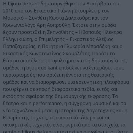
Η bijoux de kant δημιουργήθηκε τον Δεκέμβριο του
2010 από τον Εικαστικό Γιάννη Σκουρλέτη, τον
Μουσικό – Συνθέτη Κώστα Δαλακούρα και τον
Κοινωνιολόγο Άρη Ασπρούλη. Έκτοτε στην ομάδα
έχουν προστεθεί η Σκηνοθέτης – Ηθοποιός Ηλέκτρα
Ελληνικιώτη, ο Επιμελητής – Εικαστικός Αλέξιος
Παπαζαχαρίας, η Ποιήτρια Γλυκερία Μπασδέκη και ο
Εικαστικός Κωνσταντίνος Σκουρλέτης. Παρότι το
θέατρο αποτέλεσε το εφαλτήριο για τη δημιουργία της
ομάδας, η bijoux de kant επιδιώκει να ξεπεράσει τους
περιορισμούς που ορίζει η έννοια της θεατρικής
ομάδας και να διαμορφώσει μια ερευνητική πλατφόρμα
που φέρνει σε επαφή διαφορετικά πεδία, εντός και
εκτός της σφαίρας της δημιουργικής έκφρασης. Το
θέατρο και η performance, η σύγχρονη μουσική και τα
νέα τεχνολογικά μέσα, η Ιστορία της Λογοτεχνίας και η
Θεωρία της Τέχνης, το εικαστικό ιδίωμα και οι
υποκριτικές τεχνικές είναι μερικά από τα στοιχεία, τα
οποία η bijoux de kant επιχειρεί να συνδέσει έτσι ώστε