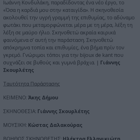
Ιωάννη Κονδυλάκη, παραδίδοντας ένα νέο έργο, το
«Όσα η καρδιά μου στην καταιγίδα». Η σκηνοθεσία
ακολουθεί την υγρή γραμμή της επιθυμίας, το αδύναμο
φωτάκι που μεταμορφώνεται μέρα με τη μέρα, λέξη τη
λέξη σε μαύρο ήλιο. Σκηνοθετώ ακραία καιρικά
φαινόμενα σ’ αυτή την παράσταση. Σκηνοθετώ
απόκρημνα τοπία και επιθυμίες, ένα βήμα πρίν τον
γκρεμό. Γνώριμοι τόποι για την bijoux de kant που
συχνάζει σε βυθούς και γυμνά βράχια. |
Γιάννης
Σκουρλέτης
Ταυτότητα Παράστασης
ΚΕΙΜΕΝΟ:
Άκης Δήμου
ΣΚΗΝΟΘΕΣΙΑ:
Γιάννης Σκουρλέτης
ΜΟΥΣΙΚΗ:
Κώστας Δαλακούρας
ΒΟΗΘΟΣ ΣΚΗΝΟΘΕΤΗΣ:
Ηλέκτρα Ελληνικιώτη