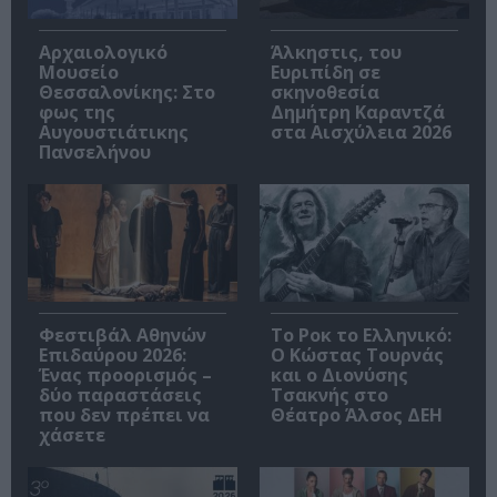
Αρχαιολογικό
Άλκηστις, του
Μουσείο
Ευριπίδη σε
Θεσσαλονίκης: Στο
σκηνοθεσία
φως της
Δημήτρη Καραντζά
Αυγουστιάτικης
στα Αισχύλεια 2026
Πανσελήνου
Φεστιβάλ Αθηνών
Το Ροκ το Ελληνικό:
Επιδαύρου 2026:
Ο Κώστας Τουρνάς
Ένας προορισμός –
και ο Διονύσης
δύο παραστάσεις
Τσακνής στο
που δεν πρέπει να
Θέατρο Άλσος ΔΕΗ
χάσετε