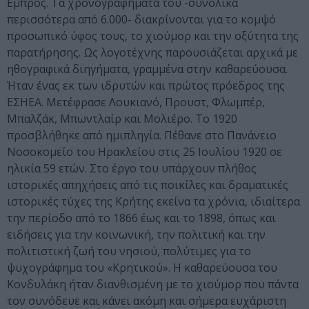
Εμπρός. Τα χρονογραφήματά του -συνολικά
περισσότερα από 6.000- διακρίνονται για το κομψό
προσωπικό ύφος τους, το χιούμορ και την οξύτητα της
παρατήρησης. Ως λογοτέχνης παρουσιάζεται αρχικά με
ηθογραφικά διηγήματα, γραμμένα στην καθαρεύουσα.
Ήταν ένας εκ των ιδρυτών και πρώτος πρόεδρος της
ΕΣΗΕΑ. Μετέφρασε Λουκιανό, Προυστ, Φλωμπέρ,
Μπαλζάκ, Μπωντλαίρ και Μολιέρο. Το 1920
προσβλήθηκε από ημιπληγία. Πέθανε στο Πανάνειο
Νοσοκομείο του Ηρακλείου στις 25 Ιουλίου 1920 σε
ηλικία 59 ετών. Στο έργο του υπάρχουν πλήθος
ιστορικές απηχήσεις από τις ποικίλες και δραματικές
ιστορικές τύχες της Κρήτης εκείνα τα χρόνια, ιδιαίτερα
την περίοδο από το 1866 έως και το 1898, όπως και
ειδήσεις για την κοινωνική, την πολιτική και την
πολιτιστική ζωή του νησιού, πολύτιμες για το
ψυχογράφημα του «Κρητικού». Η καθαρεύουσα του
Κονδυλάκη ήταν διανθισμένη με το χιούμορ που πάντα
τον συνόδευε και κάνει ακόμη και σήμερα ευχάριστη