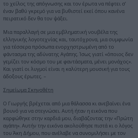
το χείλος της απόγνωσης και τον έρωτα να πέφτει σ’
έναν βαθύ γκρεμό για να βυθιστεί εκεί όπου κανένα
πειρατικό δεν θα τον ψάξει.
Μια παραλλαγή σε μια εμβληματική νουβέλα της
ελληνικής λογοτεχνίας και, ταυτόχρονα, μια συμφωνία
για τέσσερα πρόσωπα ενορχηστρωμένη από το
φάντασμα της αδύνατης Αγάπης. Ίσως γιατί «όποιος δεν
γεμίζει τον κόσμο του με φαντάσματα, μένει μονάχος».
Και γιατί οι λυγμοί είναι η καλύτερη μουσική για τους
άδοξους έρωτες. –
Σημείωμα Σκηνοθέτη
Ο Γιωργής βρέχεται από μια θάλασσα κι ανεβαίνει ένα
βουνό για να στεγνώσει. Αυτή ήταν η εικόνα που
καρφώθηκε στην καρδιά μου, διαβάζοντας την «Πρώτη
αγάπη». Αυτήν την εικόνα ακολούθησε πιστά κι ο λόγος
του Άκη Δήμου, που ανέλαβε να συνομιλήσει με τον