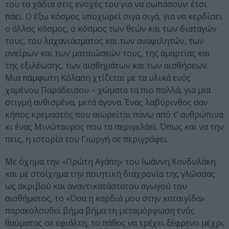
του τα χάδια στις ενοχές του για να σωπάσουν: έτσι
πάει. Ο έξω κόσμος υποχωρεί σιγά σιγά, για να κερδίσει
ο άλλος κόσμος, ο κόσμος των θεών και των διαταγών
τους, του λαχανιάσματος και των αναφιλητών, των
ονείρων και των ματαιώσεών τους, της αμαρτίας και
της εξιλέωσης, των αισθημάτων και των αισθήσεων.
Μια πάμφωτη Κόλαση χτίζεται με τα υλικά ενός
χαμένου Παράδεισου – χώματα τα πιο πολλά, για μια
στιγμή ανθισμένα, μετά άγονα. Ένας λαβύρινθος σαν
κήπος κρεμαστός που αιωρείται πάνω από τ’ ανθρώπινα
κι ένας Μινώταυρος που τα περιγελάει. Όπως και να την
πεις, η ιστορία του Γιωργή σε περιγράφει.
Με όχημα την «Πρώτη Αγάπη» του Ιωάννη Κονδυλάκη
και με στοίχημα την ποιητική διαχρονία της γλώσσας
ως ακριβού και αναντικατάστατου αγωγού του
αισθήματος, το «Όσα η καρδιά μου στην καταιγίδα»
παρακολουθεί βήμα βήμα τη μεταμόρφωση ενός
θαύματος σε εφιάλτη, το πάθος να τρέχει ξέφρενο μέχρι