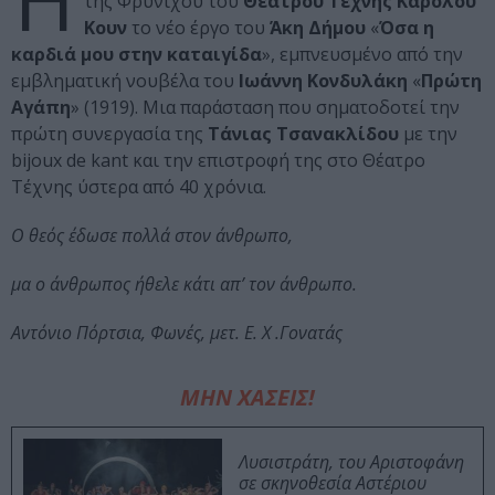
της Φρυνίχου του
Θεάτρου Τέχνης Καρόλου
Κουν
το νέο έργο του
Άκη Δήμου
«
Όσα η
καρδιά μου στην καταιγίδα
», εμπνευσμένο από την
εμβληματική νουβέλα του
Ιωάννη Κονδυλάκη
«
Πρώτη
Αγάπη
» (1919). Μια παράσταση που σηματοδοτεί την
πρώτη συνεργασία της
Τάνιας Τσανακλίδου
με την
bijoux de kant και την επιστροφή της στο Θέατρο
Τέχνης ύστερα από 40 χρόνια.
Ο θεός έδωσε πολλά στον άνθρωπο,
μα ο άνθρωπος ήθελε κάτι απ’ τον άνθρωπο.
Αντόνιο Πόρτσια, Φωνές, μετ. Ε. Χ .Γονατάς
ΜΗΝ ΧΑΣΕΙΣ!
Λυσιστράτη, του Αριστοφάνη
σε σκηνοθεσία Αστέριου