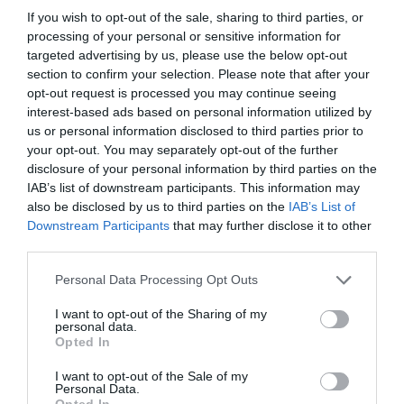
τις καμέλιες), Κωνσταντίνου Χρηστομάνου (Η κερένια
If you wish to opt-out of the sale, sharing to third parties, or
processing of your personal or sensitive information for
κούκλα), Μαρίας Ιορδανίδου (Λωξάντρα) και Μένη
targeted advertising by us, please use the below opt-out
Κουμανταρέα (Η κυρία Κούλα). To 2012, σε συνεργασία
section to confirm your selection. Please note that after your
με τον Γιώργο Κιμούλη, διασκεύασε το έργο των Theo
opt-out request is processed you may continue seeing
Van Gogh και Theodor Holman Η συνέντευξη. Έργα του
interest-based ads based on personal information utilized by
έχουν μεταφραστεί στα αγγλικά, γαλλικά, ισπανικά και
us or personal information disclosed to third parties prior to
πορτογαλικά και έχουν παρουσιαστεί στην Αγγλία, την
your opt-out. You may separately opt-out of the further
Ισπανία, την Πορτογαλία και το Βέλγιο. Το σύνολο των
disclosure of your personal information by third parties on the
IAB’s list of downstream participants. This information may
μέχρι τώρα έργων του κυκλοφορεί από τις εκδόσεις
also be disclosed by us to third parties on the
IAB’s List of
Αιγόκερως. Από το 2008 διδάσκει Δραματολογία στην
Downstream Participants
that may further disclose it to other
Ανώτερη Δραματική Σχολή «Ανδρέας Βουτσινάς». Ζει
third parties.
στη Θεσσαλονίκη.
Personal Data Processing Opt Outs
Ιωάννης Κονδυλάκης
I want to opt-out of the Sharing of my
personal data.
Ο Ιωάννης Κονδυλάκης γεννήθηκε στη Βιάννο της
Opted In
Κρήτης το 1861, αλλά η Κρητική Επανάσταση οδήγησε
I want to opt-out of the Sale of my
την οικογένειά του να εγκατασταθεί στον Πειραιά από
Personal Data.
το 1866 και για μια τριετία. Το δημοτικό σχολείο το
Opted In