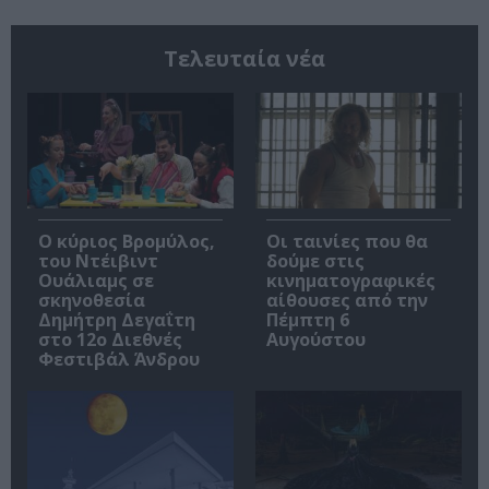
Τελευταία νέα
O κύριος Βρομύλος,
Οι ταινίες που θα
του Ντέιβιντ
δούμε στις
Ουάλιαμς σε
κινηματογραφικές
σκηνοθεσία
αίθουσες από την
Δημήτρη Δεγαΐτη
Πέμπτη 6
στο 12ο Διεθνές
Αυγούστου
Φεστιβάλ Άνδρου