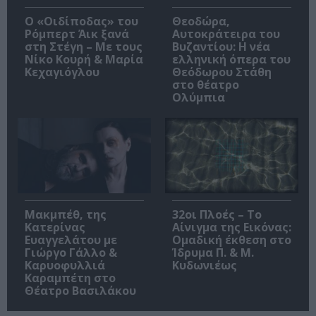
O «Οιδίποδας» του
Θεοδώρα,
Ρόμπερτ Άικ ξανά
Αυτοκράτειρα του
στη Στέγη – Με τους
Βυζαντίου: Η νέα
Νίκο Κουρή & Μαρία
ελληνική όπερα του
Κεχαγιόγλου
Θεόδωρου Στάθη
στο θέατρο
Ολύμπια
Μακμπέθ, της
32οι Πλοές – Το
Κατερίνας
Αίνιγμα της Εικόνας:
Ευαγγελάτου με
Ομαδική έκθεση στο
Γιώργο Γάλλο &
Ίδρυμα Π. & Μ.
Καρυοφυλλιά
Κυδωνιέως
Καραμπέτη στο
Θέατρο Βασιλάκου