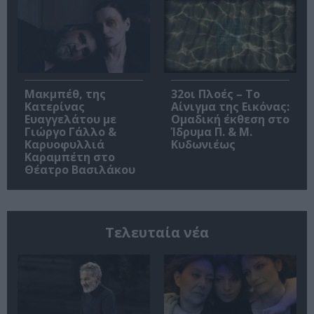
Μακμπέθ, της
32οι Πλοές – Το
Κατερίνας
Αίνιγμα της Εικόνας:
Ευαγγελάτου με
Ομαδική έκθεση στο
Γιώργο Γάλλο &
Ίδρυμα Π. & Μ.
Καρυοφυλλιά
Κυδωνιέως
Καραμπέτη στο
Θέατρο Βασιλάκου
Τελευταία νέα