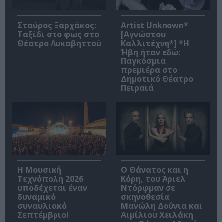
Σταύρος Ξαρχάκος:
Artist Unknown*
Ταξίδι στο φως στο
[Αγνώστου
Θέατρο Λυκαβηττού
Καλλιτέχνη*] *Η
Ήβη ήταν εδώ:
Παγκόσμια
πρεμιέρα στο
Δημοτικό Θέατρο
Πειραιά
Η Μουσική
Ο Θάνατος και η
Τεχνόπολη 2026
Κόρη, του Άριελ
υποδέχεται έναν
Ντόρφμαν σε
δυναμικό
σκηνοθεσία
συναυλιακό
Μανώλη Δούνια και
Σεπτέμβριο!
Αιμίλιου Χειλάκη