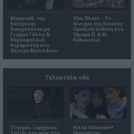
Μακμπέθ, της
32οι Πλοές – Το
Κατερίνας
Αίνιγμα της Εικόνας:
Ευαγγελάτου με
Ομαδική έκθεση στο
Γιώργο Γάλλο &
Ίδρυμα Π. & Μ.
Καρυοφυλλιά
Κυδωνιέως
Καραμπέτη στο
Θέατρο Βασιλάκου
Τελευταία νέα
Σταύρος Ξαρχάκος:
Artist Unknown*
Ταξίδι στο φως στο
[Αγνώστου