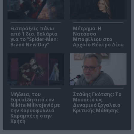
Εισπράξεις πάνω
Μέτρημα: Η
από 1 δισ. δολάρια
Νατάσσα
για το “Spider-Man:
Μποφίλιου στο
Brand New Day”
Αρχαίο Θέατρο Δίου
Μήδεια, του
Στάθης Γκότσης: Το
Ευριπίδη από τον
Μουσείο ως
Nikita Milivojević με
Δυναμικό Εργαλείο
την Καρυοφυλλιά
Κριτικής Μάθησης
Καραμπέτη στην
Κρήτη