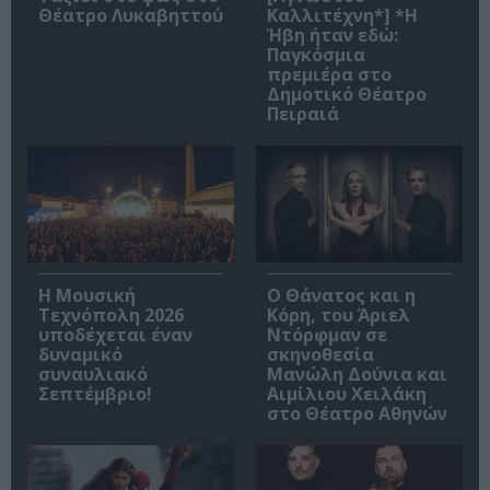
Θέατρο Λυκαβηττού
Καλλιτέχνη*] *Η
Ήβη ήταν εδώ:
Παγκόσμια
πρεμιέρα στο
Δημοτικό Θέατρο
Πειραιά
Η Μουσική
Ο Θάνατος και η
Τεχνόπολη 2026
Κόρη, του Άριελ
υποδέχεται έναν
Ντόρφμαν σε
δυναμικό
σκηνοθεσία
συναυλιακό
Μανώλη Δούνια και
Σεπτέμβριο!
Αιμίλιου Χειλάκη
στο Θέατρο Αθηνών