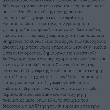
Δεκατέσσερις καλλιτέχνες αναδεικνύουν τον ρόλο του
διάκοσμου (ornament) στο έργο τους παρουσιάζοντας
μια κεφαλαιώδη πτυχή της τέχνης, από την
παραστατική ζωγραφική έως την αφαίρεση.
Χρησιμοποιώντας το μοτίβο, τον γραφισμό, τη
γεωμετρία, “διακοσμούν”, “στολίζουν”, “κεντούν” τις
εικόνες τους. Γραμμές, χρώματα, χαρτιά και υφάσματα
υπηρετούν το κυρίως θέμα του έργου ενώ ταυτόχρονα
αποκτούν μια τόσο ισχυρή παρουσία μέσα στην εικόνα
ώστε αυτονομούνται δημιουργώντας εικαστικούς
διαλόγους ανάμεσα στο περιεχόμενο της σύνθεσης και
το στοιχείο του διάκοσμου. Στην περίπτωση της
ανεικονικής ζωγραφικής, ο διάκοσμος αποκτά πλήρη
αυτοτέλεια: με τη χρήση της επανάληψης δημιουργεί
ένταση και ρυθμό στη ζωγραφική σύνθεση και
καθίσταται θέμα του έργου. Κοινός στόχος σε κάθε
περίπτωση είναι μέσα από ένα κατ’ αρχήν μη
πνευματικό μέσο, όπως είναι το στοιχείο του
διάκοσμου, η αναζήτηση του πνευματικού στο έργο