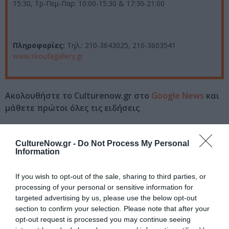
15:30, Τρ-Πεμ-Παρ: 10:00-15:30 & 17:30-21:00
Πληροφορίες:
Τηλ.: 210-3643025, 210-3603541
www.skoufagallery.gr
Ακολουθήστε το Culturenow.gr στο
Google News
και
μάθετε πρώτοι όλες τις ειδήσεις
Δείτε όλα τα
τελευταία νέα
για την Τέχνη και τον
Πολιτισμό στο
Culturenow.gr
CultureNow.gr -
Do Not Process My Personal
Information
Νέοι Διαγωνισμοί
❯
If you wish to opt-out of the sale, sharing to third parties, or
processing of your personal or sensitive information for
Tags
targeted advertising by us, please use the below opt-out
section to confirm your selection. Please note that after your
ΕΚΘΕΣΗ ΖΩΓΡΑΦΙΚΗΣ
ΕΛΙΣΑΒΕΤ ΠΛΕΣΣΑ
opt-out request is processed you may continue seeing