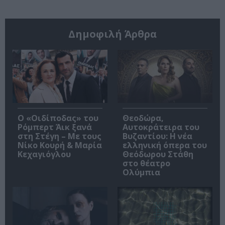
Δημοφιλή Άρθρα
O «Οιδίποδας» του
Θεοδώρα,
Ρόμπερτ Άικ ξανά
Αυτοκράτειρα του
στη Στέγη – Με τους
Βυζαντίου: Η νέα
Νίκο Κουρή & Μαρία
ελληνική όπερα του
Κεχαγιόγλου
Θεόδωρου Στάθη
στο θέατρο
Ολύμπια