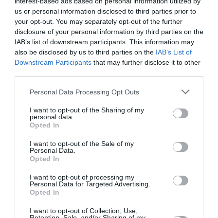
interest-based ads based on personal information utilized by
ΖΩΓΡΑΦΟΣ
ΜΑΡΙΑ ΓΙΑΝΝΑΚΑΚΗ
us or personal information disclosed to third parties prior to
your opt-out. You may separately opt-out of the further
Newsletter
disclosure of your personal information by third parties on the
IAB’s list of downstream participants. This information may
Κάθε βδομάδα στο e-mail σας τα τελευταία νέα για
also be disclosed by us to third parties on the
IAB’s List of
την Τέχνη και τον Πολιτισμό!
Downstream Participants
that may further disclose it to other
third parties.
Personal Data Processing Opt Outs
I want to opt-out of the Sharing of my
personal data.
Ακολουθήστε το Culturenow.gr
Opted In
I want to opt-out of the Sale of my
Personal Data.
Opted In
Σχετικά Άρθρα
I want to opt-out of processing my
Personal Data for Targeted Advertising.
Opted In
I want to opt-out of Collection, Use,
Retention, Sale, and/or Sharing of my