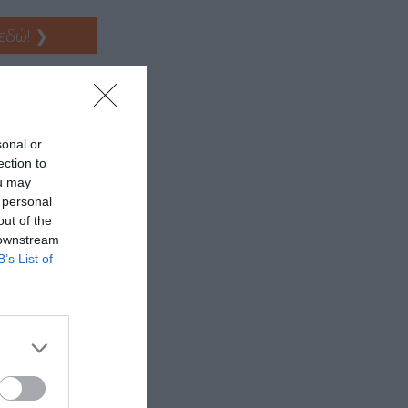
 εδώ!
❯
sonal or
ection to
ou may
 personal
out of the
 downstream
B’s List of