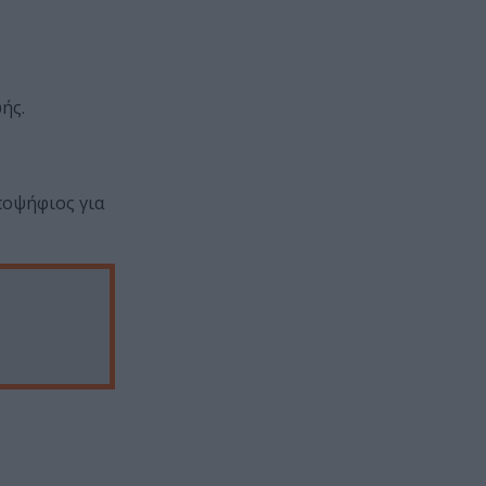
ής.
ποψήφιος για