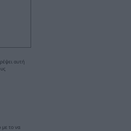
τρέψει αυτή
ους
 με το να