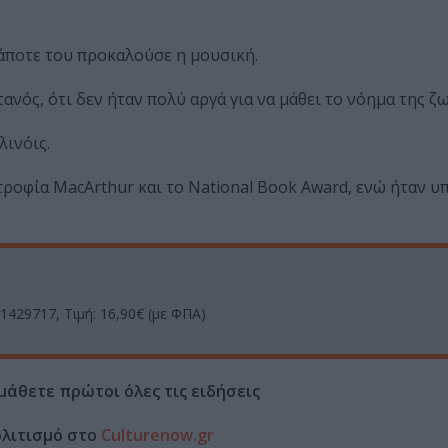
άποτε του προκαλούσε η μουσική.
ανός, ότι δεν ήταν πολύ αργά για να μάθει το νόημα της ζω
λινόις.
τροφία MacArthur και το National Book Award, ενώ ήταν υ
01429717, Τιμή: 16,90€ (με ΦΠΑ)
μάθετε πρώτοι όλες τις ειδήσεις
ολιτισμό στο
Culturenow.gr