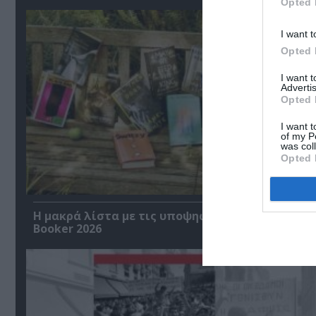
Opted 
I want t
Opted 
I want 
Advertis
Opted 
I want t
of my P
was col
Opted 
Η μακρά λίστα με τις υποψηφιότητες για το Βρ
Booker 2026