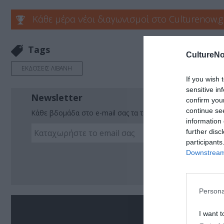
Κάθε μέρα νέοι διαγωνισμοί στο Culturenow.g
Tags
CultureNo
ΕΚΔΟΣΕΙΣ ΛΙΒΑΝΗ
If you wish 
sensitive in
Newsletter
confirm you
continue se
Κάθε βδομάδα στο e-mail σας τα τελευταία νέα για την Τέχ
information 
further disc
participants
Downstream 
Ακο
Persona
Σ
I want t