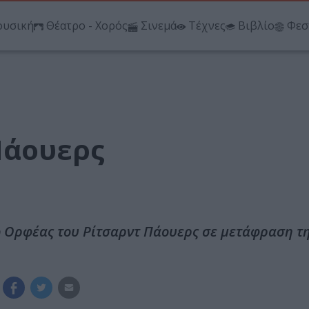
υσική
Θέατρο - Χορός
Σινεμά
Τέχνες
Βιβλίο
Φεσ
Πάουερς
ίο Ορφέας του Ρίτσαρντ Πάουερς σε μετάφραση τ