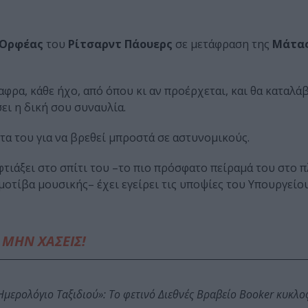
Ορφέας
του
Ρίτσαρντ Πάουερς
σε μετάφραση της
Μάτα
αφρα, κάθε ήχο, από όπου κι αν προέρχεται, και θα καταλά
ει η δική σου συναυλία.
τα του για να βρεθεί μπροστά σε αστυνομικούς.
τιάξει στο σπίτι του –το πιο πρόσφατο πείραμά του στο π
οτίβα μουσικής– έχει εγείρει τις υποψίες του Υπουργείο
ΜΗΝ ΧΑΣΕΙΣ!
: Ημερολόγιο Ταξιδιού»: Το φετινό Διεθνές Βραβείο Booker κυκλ