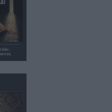
τάδι:
ματος