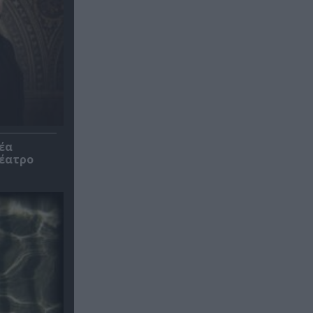
έα
θέατρο