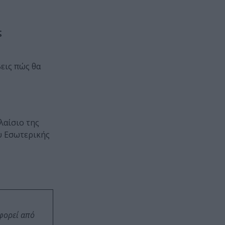
ς
βεις πώς θα
λαίσιο της
υ Εσωτερικής
οφορεί από