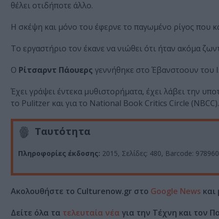
θέλει οτιδήποτε άλλο.
Η σκέψη και μόνο του έφερνε το παγωμένο ρίγος που κ
Το εργαστήριο τον έκανε να νιώθει ότι ήταν ακόμα ζωντ
Ο
Ρίτσαρντ Πάουερς
γεννήθηκε στο Έβανστοουν του Ι
Έχει γράψει έντεκα μυθιστορήματα, έχει λάβει την υπο
το Pulitzer και για το National Book Critics Circle (NBCC).
Ταυτότητα
Πληροφορίες έκδοσης:
2015, Σελίδες: 480, Barcode: 97896
Ακολουθήστε το Culturenow.gr στο
Google News
και 
Δείτε όλα τα
τελευταία νέα
για την Τέχνη και τον Π