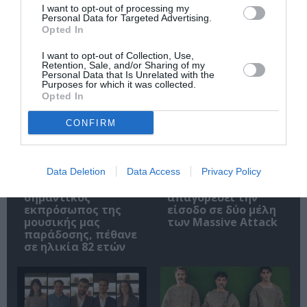
I want to opt-out of processing my
Personal Data for Targeted Advertising.
Opted In
I want to opt-out of Collection, Use,
Retention, Sale, and/or Sharing of my
Σχετικά Άρθρα
Personal Data that Is Unrelated with the
Purposes for which it was collected.
Opted In
CONFIRM
Data Deletion
Data Access
Privacy Policy
Ο Λάκης Χαλκιάς,
Η Σιγκαπούρη
σημαντικός
απαγορεύει την
εκπρόσωπος της
είσοδο σε δύο μέλη
μουσικής μας
των Massive Attack
παράδοσης, πέθανε
σε ηλικία 82 ετών