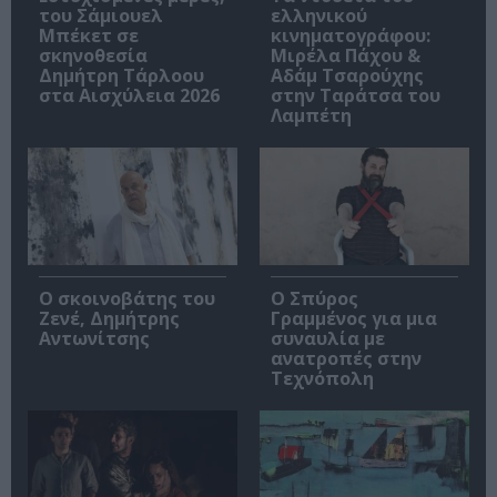
του Σάμιουελ
ελληνικού
Μπέκετ σε
κινηματογράφου:
σκηνοθεσία
Μιρέλα Πάχου &
Δημήτρη Τάρλοου
Αδάμ Τσαρούχης
στα Αισχύλεια 2026
στην Ταράτσα του
Λαμπέτη
Ο σκοινοβάτης του
Ο Σπύρος
Ζενέ, Δημήτρης
Γραμμένος για μια
Αντωνίτσης
συναυλία με
ανατροπές στην
Τεχνόπολη