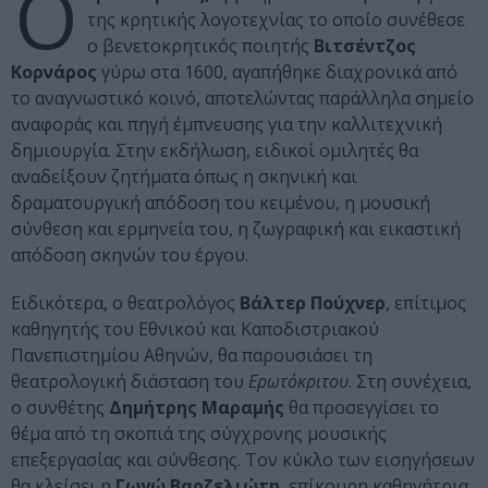
Ο
της κρητικής λογοτεχνίας το οποίο συνέθεσε
ο βενετοκρητικός ποιητής
Βιτσέντζος
Κορνάρος
γύρω στα 1600, αγαπήθηκε διαχρονικά από
το αναγνωστικό κοινό, αποτελώντας παράλληλα σημείο
αναφοράς και πηγή έμπνευσης για την καλλιτεχνική
δημιουργία. Στην εκδήλωση, ειδικοί ομιλητές θα
αναδείξουν ζητήματα όπως η σκηνική και
δραματουργική απόδοση του κειμένου, η μουσική
σύνθεση και ερμηνεία του, η ζωγραφική και εικαστική
απόδοση σκηνών του έργου.
Ειδικότερα, ο θεατρολόγος
Βάλτερ Πούχνερ
, επίτιμος
καθηγητής του Εθνικού και Καποδιστριακού
Πανεπιστημίου Αθηνών, θα παρουσιάσει τη
θεατρολογική διάσταση του
Ερωτόκριτου
. Στη συνέχεια,
ο συνθέτης
Δημήτρης Μαραμής
θα προσεγγίσει το
θέμα από τη σκοπιά της σύγχρονης μουσικής
επεξεργασίας και σύνθεσης. Τον κύκλο των εισηγήσεων
θα κλείσει η
Γωγώ Βαρζελιώτη
, επίκουρη καθηγήτρια