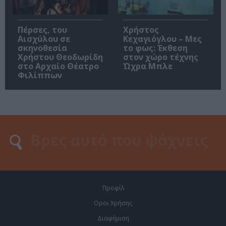
Πέρσες, του
Χρήστος
Αισχύλου σε
Κεχαγιόγλου – Μες
σκηνοθεσία
το φως: Έκθεση
Χρήστου Θεοδωρίδη
στον χώρο τέχνης
στο Αρχαίο Θέατρο
Ώχρα Μπλε
Φιλίππων
Προφίλ
Οροι Χρήσης
Διαφήμιση