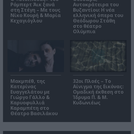
Ρόμπερτ Άικ ξανά
Αυτοκράτειρα του
στη Στέγη – Με τους
Βυζαντίου: Η νέα
Νίκο Κουρή & Μαρία
ελληνική όπερα του
Κεχαγιόγλου
Θεόδωρου Στάθη
στο θέατρο
Ολύμπια
Μακμπέθ, της
32οι Πλοές – Το
Κατερίνας
Αίνιγμα της Εικόνας:
Ευαγγελάτου με
Ομαδική έκθεση στο
Γιώργο Γάλλο &
Ίδρυμα Π. & Μ.
Καρυοφυλλιά
Κυδωνιέως
Καραμπέτη στο
Θέατρο Βασιλάκου