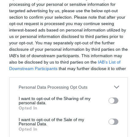
processing of your personal or sensitive information for
targeted advertising by us, please use the below opt-out
Νέοι Διαγωνισμοί
❯
section to confirm your selection. Please note that after your
opt-out request is processed you may continue seeing
Tags
interest-based ads based on personal information utilized by
us or personal information disclosed to third parties prior to
ΒΙΤΣΕΝΤΖΟΣ ΚΟΡΝΑΡΟΣ
ΔΙΑΛΕΞΕΙΣ - ΟΜΙΛΙΕΣ
your opt-out. You may separately opt-out of the further
disclosure of your personal information by third parties on the
ΔΩΡΕΑΝ ΕΚΔΗΛΩΣΕΙΣ
ΠΑΓΚΟΣΜΙΑ ΗΜΕΡΑ ΘΕΑΤΡΟΥ
IAB’s list of downstream participants. This information may
ΠΟΛΙΤΙΣΤΙΚΟ ΙΔΡΥΜΑ ΟΜΙΛΟΥ ΠΕΙΡΑΙΩΣ (ΠΙΟΠ)
also be disclosed by us to third parties on the
IAB’s List of
Downstream Participants
that may further disclose it to other
third parties.
Newsletter
Κάθε βδομάδα στο e-mail σας τα τελευταία νέα για
Personal Data Processing Opt Outs
την Τέχνη και τον Πολιτισμό!
I want to opt-out of the Sharing of my
personal data.
Opted In
I want to opt-out of the Sale of my
Personal Data.
Opted In
Ακολουθήστε το Culturenow.gr