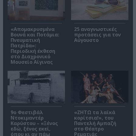
«Απομακρυσμένα
25 αναγνωστικές
Βουνά και Ποτάμια:
προτάσεις για τον
Πνευματική
Αύγουστο
Πατρίδα»:
Περιοδική έκθεση
στο Διαχρονικό
Μουσείο Αίγινας
9ο Φεστιβάλ
«ΖΗΤΩ τα λαϊκά
Ντοκιμαντέρ
κορίτσια!», του
Καρύστου – «Ξένος
Παντελή Αμπαζή
εδώ, ξένος εκεί,
στο Θέατρο
όπου κι αν πάω
Ρεματιάς