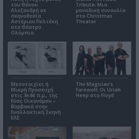
του Θάνου
Tribute: Μια
Αλεξανδρή σε
μοναδική συναυλία
σκηνοθεσία
στο Christmas
Αστέριου Πελτέκη
Theater
στο Θέατρο
Ολύμπια
Μεσοτοιχίες ή
The Magician’s
Μικρή Προσευχή
Farewell: Οι Uriah
στις 3κ46 π.μ., της
Heep στο Floyd
Εύας Οικονόμου –
Βαμβακά στην
Εναλλακτική Σκηνή
ΕΛΣ