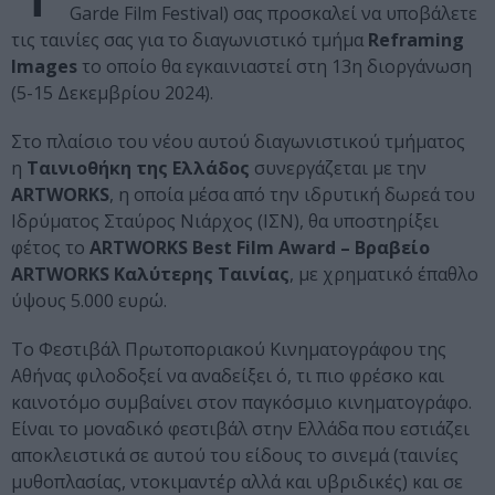
Garde Film Festival) σας προσκαλεί να υποβάλετε
τις ταινίες σας για το διαγωνιστικό τμήμα
Reframing
Images
το οποίο θα εγκαινιαστεί στη 13η διοργάνωση
(5-15 Δεκεμβρίου 2024).
Στο πλαίσιο του νέου αυτού διαγωνιστικού τμήματος
η
Ταινιοθήκη της Ελλάδος
συνεργάζεται με την
ARTWORKS
, η οποία μέσα από την ιδρυτική δωρεά του
Ιδρύματος Σταύρος Νιάρχος (ΙΣΝ), θα υποστηρίξει
φέτος το
ARTWORKS Best Film Award – Βραβείο
ARTWORKS Καλύτερης Ταινίας
, με χρηματικό έπαθλο
ύψους 5.000 ευρώ.
Το Φεστιβάλ Πρωτοποριακού Κινηματογράφου της
Αθήνας φιλοδοξεί να αναδείξει ό, τι πιο φρέσκο και
καινοτόμο συμβαίνει στον παγκόσμιο κινηματογράφο.
Είναι το μοναδικό φεστιβάλ στην Ελλάδα που εστιάζει
αποκλειστικά σε αυτού του είδους το σινεμά (ταινίες
μυθοπλασίας, ντοκιμαντέρ αλλά και υβριδικές) και σε