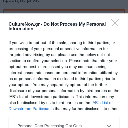
προσεχείς μήνες.
Ταυτότητα
CultureNow.gr -
Do Not Process My Personal
Περισσότερες πληροφορίες:
tainiothiki.gr
Information
If you wish to opt-out of the sale, sharing to third parties, or
Ακολουθήστε το Culturenow.gr στο
Google News
και
processing of your personal or sensitive information for
μάθετε πρώτοι όλες τις ειδήσεις
targeted advertising by us, please use the below opt-out
section to confirm your selection. Please note that after your
Δείτε όλα τα
τελευταία νέα
για την Τέχνη και τον
opt-out request is processed you may continue seeing
Πολιτισμό στο
Culturenow.gr
interest-based ads based on personal information utilized by
us or personal information disclosed to third parties prior to
Νέοι Διαγωνισμοί
❯
your opt-out. You may separately opt-out of the further
disclosure of your personal information by third parties on the
IAB’s list of downstream participants. This information may
Tags
also be disclosed by us to third parties on the
IAB’s List of
Downstream Participants
that may further disclose it to other
ΚΙΝΗΜΑΤΟΓΡΑΦΙΚΑ ΦΕΣΤΙΒΑΛ
third parties.
ΠΡΟΣΚΛΗΣΕΙΣ ΕΝΔΙΑΦΕΡΟΝΤΟΣ
Personal Data Processing Opt Outs