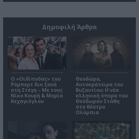
Δημοφιλή Άρθρα
O «Οιδίποδας» του
Θεοδώρα,
Ρόμπερτ Άικ ξανά
Αυτοκράτειρα του
στη Στέγη – Με τους
Βυζαντίου: Η νέα
Νίκο Κουρή & Μαρία
ελληνική όπερα του
Κεχαγιόγλου
Θεόδωρου Στάθη
στο θέατρο
Ολύμπια