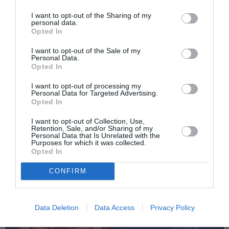
ΦΕΣΤΙΒΑΛ ΠΡΩΤΟΠΟΡΙΑΚΟΥ ΚΙΝΗΜΑΤΟΓΡΑΦΟΥ ΤΗΣ ΑΘΗΝΑΣ
I want to opt-out of the Sharing of my
personal data.
Newsletter
Opted In
Κάθε βδομάδα στο e-mail σας τα τελευταία νέα για
I want to opt-out of the Sale of my
Personal Data.
την Τέχνη και τον Πολιτισμό!
Opted In
I want to opt-out of processing my
Personal Data for Targeted Advertising.
Opted In
I want to opt-out of Collection, Use,
Ακολουθήστε το Culturenow.gr
Retention, Sale, and/or Sharing of my
Personal Data that Is Unrelated with the
Purposes for which it was collected.
Opted In
CONFIRM
Σχετικά Άρθρα
Data Deletion
Data Access
Privacy Policy