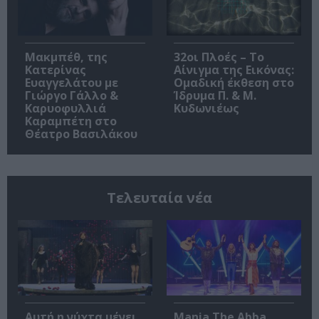
Μακμπέθ, της
32οι Πλοές – Το
Κατερίνας
Αίνιγμα της Εικόνας:
Ευαγγελάτου με
Ομαδική έκθεση στο
Γιώργο Γάλλο &
Ίδρυμα Π. & Μ.
Καρυοφυλλιά
Κυδωνιέως
Καραμπέτη στο
Θέατρο Βασιλάκου
Τελευταία νέα
Αυτή η νύχτα μένει,
Mania The Abba