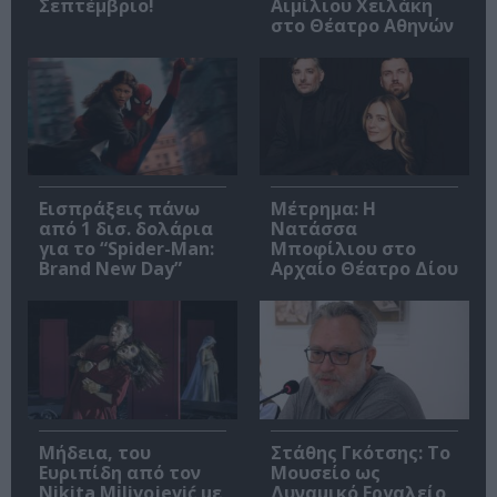
Σεπτέμβριο!
Αιμίλιου Χειλάκη
στο Θέατρο Αθηνών
Εισπράξεις πάνω
Μέτρημα: Η
από 1 δισ. δολάρια
Νατάσσα
για το “Spider-Man:
Μποφίλιου στο
Brand New Day”
Αρχαίο Θέατρο Δίου
Μήδεια, του
Στάθης Γκότσης: Το
Ευριπίδη από τον
Μουσείο ως
Nikita Milivojević με
Δυναμικό Εργαλείο