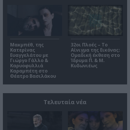
Μακμπέθ, της
32οι Πλοές – Το
Κατερίνας
Αίνιγμα της Εικόνας:
Ευαγγελάτου με
Ομαδική έκθεση στο
Γιώργο Γάλλο &
Ίδρυμα Π. & Μ.
Καρυοφυλλιά
Κυδωνιέως
Καραμπέτη στο
Θέατρο Βασιλάκου
Τελευταία νέα