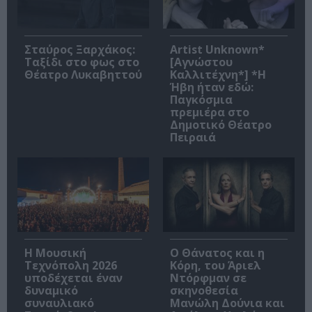
Σταύρος Ξαρχάκος:
Artist Unknown*
Ταξίδι στο φως στο
[Αγνώστου
Θέατρο Λυκαβηττού
Καλλιτέχνη*] *Η
Ήβη ήταν εδώ:
Παγκόσμια
πρεμιέρα στο
Δημοτικό Θέατρο
Πειραιά
Η Μουσική
Ο Θάνατος και η
Τεχνόπολη 2026
Κόρη, του Άριελ
υποδέχεται έναν
Ντόρφμαν σε
δυναμικό
σκηνοθεσία
συναυλιακό
Μανώλη Δούνια και