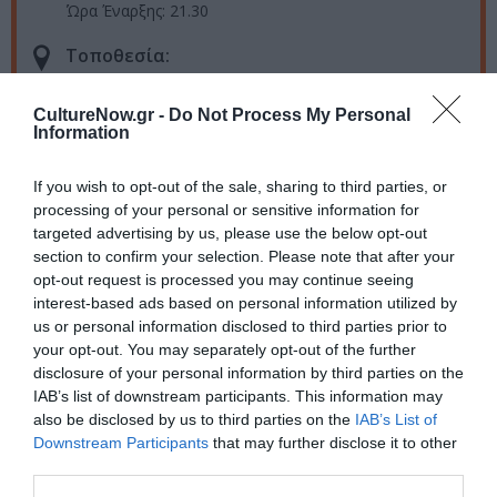
Ώρα Έναρξης: 21.30
Τοποθεσία:
Θέατρο Δόρα Στράτου, Λόφος Φιλοπάππου (λόφος
CultureNow.gr -
Do Not Process My Personal
των Μουσών)
Information
Eισιτήρια:
If you wish to opt-out of the sale, sharing to third parties, or
Προπώληση: 20€ | Θέσεις χωρίς πλάτη: 17€
processing of your personal or sensitive information for
(περιορισμένες) | Ταμείο: 23€
targeted advertising by us, please use the below opt-out
section to confirm your selection. Please note that after your
opt-out request is processed you may continue seeing
Ακολουθήστε το Culturenow.gr στο
Google News
και
interest-based ads based on personal information utilized by
μάθετε πρώτοι όλες τις ειδήσεις
us or personal information disclosed to third parties prior to
your opt-out. You may separately opt-out of the further
Δείτε όλα τα
τελευταία νέα
για την Τέχνη και τον
disclosure of your personal information by third parties on the
Πολιτισμό στο
Culturenow.gr
IAB’s list of downstream participants. This information may
also be disclosed by us to third parties on the
IAB’s List of
Νέοι Διαγωνισμοί
❯
Downstream Participants
that may further disclose it to other
third parties.