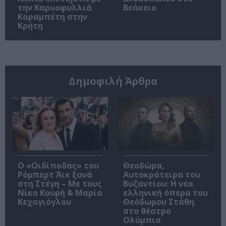
την Καρυοφυλλιά
Βεάκειο
Καραμπέτη στην
Κρήτη
Δημοφιλή Άρθρα
O «Οιδίποδας» του
Θεοδώρα,
Ρόμπερτ Άικ ξανά
Αυτοκράτειρα του
στη Στέγη – Με τους
Βυζαντίου: Η νέα
Νίκο Κουρή & Μαρία
ελληνική όπερα του
Κεχαγιόγλου
Θεόδωρου Στάθη
στο θέατρο
Ολύμπια