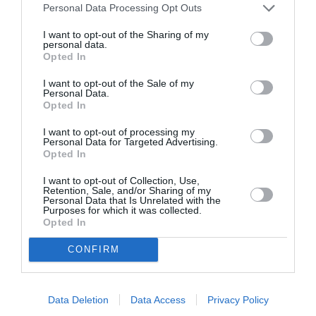
Tags
Personal Data Processing Opt Outs
STAND UP COMEDY
ΕΝΤΕΧΝΟ - ΛΑΪΚΟ - ΠΑΡΑΔΟΣΙΑΚΗ
I want to opt-out of the Sharing of my
personal data.
Opted In
Newsletter
I want to opt-out of the Sale of my
Κάθε βδομάδα στο e-mail σας τα τελευταία νέα για
Personal Data.
Opted In
την Τέχνη και τον Πολιτισμό!
I want to opt-out of processing my
Personal Data for Targeted Advertising.
Opted In
I want to opt-out of Collection, Use,
Retention, Sale, and/or Sharing of my
Ακολουθήστε το Culturenow.gr
Personal Data that Is Unrelated with the
Purposes for which it was collected.
Opted In
CONFIRM
Σχετικά Άρθρα
Data Deletion
Data Access
Privacy Policy