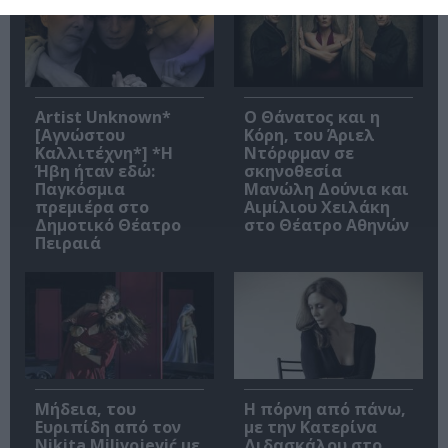
Artist Unknown*
Ο Θάνατος και η
[Αγνώστου
Κόρη, του Άριελ
Καλλιτέχνη*] *Η
Ντόρφμαν σε
Ήβη ήταν εδώ:
σκηνοθεσία
Παγκόσμια
Μανώλη Δούνια και
πρεμιέρα στο
Αιμίλιου Χειλάκη
Δημοτικό Θέατρο
στο Θέατρο Αθηνών
Πειραιά
Μήδεια, του
Η πόρνη από πάνω,
Ευριπίδη από τον
με την Κατερίνα
Nikita Milivojević με
Διδασκάλου στο