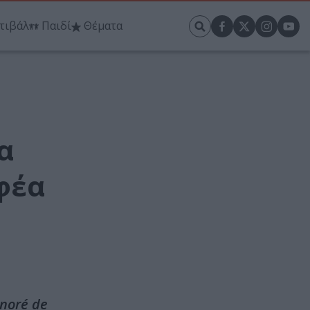
τιβάλ
Παιδί
Θέματα
α
φέα
noré de