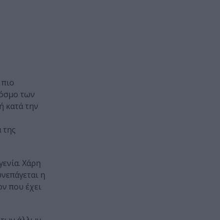
 πιο
κόσμο των
ή κατά την
 της
ενία. Χάρη
υνεπάγεται η
ον που έχει