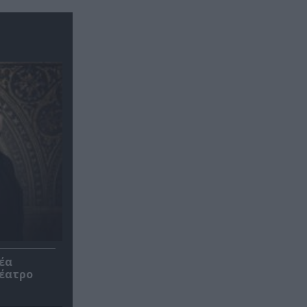
έα
θέατρο