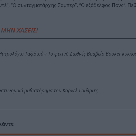
τέ”, “Ο συνταγματάρχης Σαμπέρ”, “Ο εξάδελφος Πονς”. Πεθ
ΜΗΝ ΧΑΣΕΙΣ!
: Ημερολόγιο Ταξιδιού»: Το φετινό Διεθνές Βραβείο Booker κυκλ
αστυνομικό μυθιστόρημα του Κορνέλ Γούλριτς
λάντε