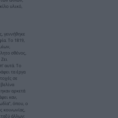
 των άλλων,
κίλο υλικό,
ς, γεννήθηκε
ία. Το 1819,
μίων,
βλητο σθένος,
 Ζει
π’ αυτά. Το
άφει τα έργα
ετοχές σε
Εβελίνα
τηκαν αρκετά
άφει καν,
ωδία”, όπου, ο
ς κοινωνίας,
εταξύ άλλων: