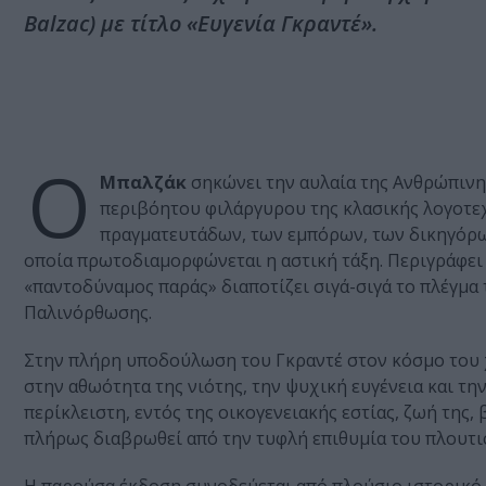
Balzac) με τίτλο «Ευγενία Γκραντέ».
Ο
Μπαλζάκ
σηκώνει την αυλαία της Ανθρώπιν
περιβόητου φιλάργυρου της κλασικής λογοτεχν
πραγματευτάδων, των εμπόρων, των δικηγόρω
οποία πρωτοδιαμορφώνεται η αστική τάξη. Περιγράφει 
«παντοδύναμος παράς» διαποτίζει σιγά-σιγά το πλέγμ
Παλινόρθωσης.
Στην πλήρη υποδούλωση του Γκραντέ στον κόσμο του χρ
στην αθωότητα της νιότης, την ψυχική ευγένεια και τη
περίκλειστη, εντός της οικογενειακής εστίας, ζωή της
πλήρως διαβρωθεί από την τυφλή επιθυμία του πλουτι