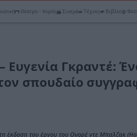
υσική
Θέατρο - Χορός
Σινεμά
Τέχνες
Βιβλίο
Φεσ
 Ευγενία Γκραντέ: Έν
 τον σπουδαίο συγγρα
ετη έκδοση του έργου του Ονορέ ντε Μπαλζακ (Ho