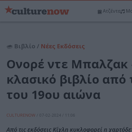
Ατζέντα
Μο
Βιβλίο /
Νέες Εκδόσεις
Ονορέ ντε Μπαλζακ –
κλασικό βιβλίο από
του 19ου αιώνα
CULTURENOW
/
07-02-2024
/ 11:06
Από τις εκδόσεις Κίχλη κυκλοφορεί η χαρτόδ