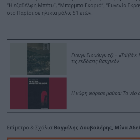
“Η εξαδέλφη Μπέτυ”, “Μπαρμπα-Γκοριό”, “Ευγενία Γκραν
στο Παρίσι σε ηλικία μόλις 51 ετών.
Γιανγκ Σιουάνγκ-τζι – «Ταϊβάν
τις εκδόσεις Βακχικόν
Η νύφη φόρεσε μαύρα: Το νέο 
Επίμετρο & Σχόλια:
Βαγγέλης Δουβαλέρης, Μίνα Αδε