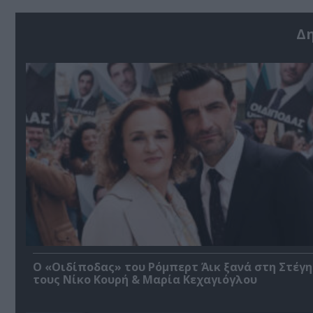
Δ
O «Οιδίποδας» του Ρόμπερτ Άικ ξανά στη Στέγη
τους Νίκο Κουρή & Μαρία Κεχαγιόγλου