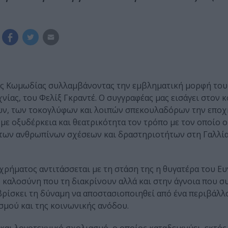
ης Κωμωδίας συλλαμβάνοντας την εμβληματική μορφή του
ίας, του Φελίξ Γκραντέ. Ο συγγραφέας μας εισάγει στον 
ν, των τοκογλύφων και λοιπών σπεκουλαδόρων την εποχ
με οξυδέρκεια και θεατρικότητα τον τρόπο με τον οποίο ο
α των ανθρωπίνων σχέσεων και δραστηριοτήτων στη Γαλλία
ήματος αντιτάσσεται με τη στάση της η θυγατέρα του Ευγ
ν καλοσύνη που τη διακρίνουν αλλά και στην άγνοια που σ
, βρίσκει τη δύναμη να αποστασιοποιηθεί από ένα περιβάλλ
σμού και της κοινωνικής ανόδου.