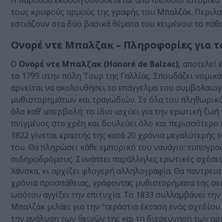
Η παρούσα έκδοση συνοδεύεται από πλούσιο ιστορικό κ
τους κρυφούς αρμούς της γραφής του Μπαλζάκ. Περιλαμ
εστιάζουν στα δύο βασικά θέματα του κειμένου: το πάθ
Ονορέ ντε Μπαλζακ – Πληροφορίες για τ
Ο
Ονορέ ντε Μπαλζακ (Honoré de Balzac),
αποτελεί 
το 1799 στην πόλη Τουρ της Γαλλίας. Σπουδάζει νομικά
αρνείται να ακολουθήσει το επάγγελμα του συμβολαιο
μυθιστορημάτων και τραγωδιών. Σε όλα του πληθωρικός
όλα καθ’ υπερβολή: το ίδιο ισχύει για την ερωτική ζωή 
πνιγμένος στα χρέη και δουλεύει όλο και περισσότερο κ
1822 γίνεται εραστής της κατά 20 χρόνια μεγαλύτερής 
του. Θα πληρώσει κάθε εμπορικό του ναυάγιο: τυπογραφ
σιδηροδρόμους. Συνάπτει παράλληλες ερωτικές σχέσεις,
Χάνσκα, κι αρχίζει φλογερή αλληλογραφία. Θα παντρευτ
χρόνια προσπάθειας, γράφοντας μυθιστορήματα της σειρ
ωσότου αγγίξει την επιτυχία. Το 1833 συλλαμβάνει την 
Μπαλζάκ μιλάει για την “τεράστια έκταση ενός σχεδίου 
την ανάλυση των δεινών της και τη διερεύνηση των αρ