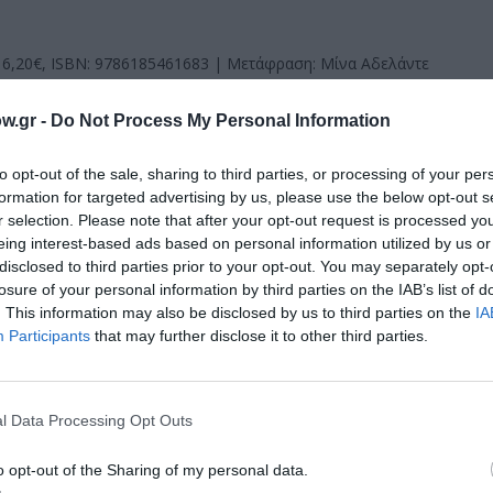
: 16,20€, ISBN: 9786185461683 | Μετάφραση: Μίνα Αδελάντε
w.gr -
Do Not Process My Personal Information
μάθετε πρώτοι όλες τις ειδήσεις
ολιτισμό στο
Culturenow.gr
to opt-out of the sale, sharing to third parties, or processing of your per
formation for targeted advertising by us, please use the below opt-out s
r selection. Please note that after your opt-out request is processed y
r
Δες
eing interest-based ads based on personal information utilized by us or
disclosed to third parties prior to your opt-out. You may separately opt-
losure of your personal information by third parties on the IAB’s list of
. This information may also be disclosed by us to third parties on the
IA
Participants
that may further disclose it to other third parties.
ΖΑΚ
ΠΕΖΟΓΡΑΦΙΑ
l Data Processing Opt Outs
νη και τον Πολιτισμό!
o opt-out of the Sharing of my personal data.