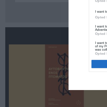
Opted 
Ακο
I want t
Opted 
I want 
Advertis
Σ
Opted 
I want t
of my P
was col
Opted 