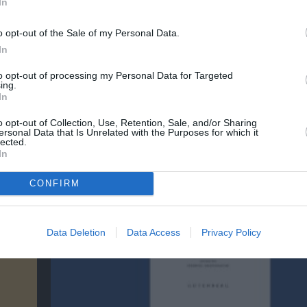
In
λουθήστε το Culturenow.gr
o opt-out of the Sale of my Personal Data.
In
to opt-out of processing my Personal Data for Targeted
ing.
χετικά Άρθρα
In
o opt-out of Collection, Use, Retention, Sale, and/or Sharing
ersonal Data that Is Unrelated with the Purposes for which it
lected.
In
CONFIRM
Data Deletion
Data Access
Privacy Policy