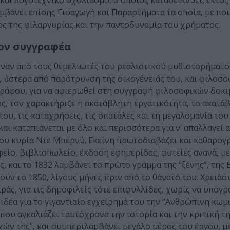
αι λογοτεχνικό σχολιασμό, ο οποίος καταδεικνύει, εκτός
βάνει επίσης Εισαγωγή και Παραρτήματα τα οποία, με ποι
ος της φιλαργυρίας και την παντοδυναμία του χρήματος.
ον συγγραφέα
έναν από τους θεμελιωτές του ρεαλιστικού μυθιστορήματο
, ύστερα από παρότρυνση της οικογένειάς του, και φιλοσοφ
γράφου, για να αφιερωθεί στη συγγραφή φιλοσοφικών δοκι
, τον χαρακτήριζε η ακατάβλητη εργατικότητα, το ακατά
του, τις καταχρήσεις, τις σπατάλες και τη μεγαλομανία του.
αι καταπιάνεται με όλο και περισσότερα για ν’ απαλλαγεί α
του κυρία Ντε Μπερνύ. Εκείνη πρωτοδιαβάζει και καθαρογρ
είο, βιβλιοπωλείο, έκδοση εφημερίδας, φυτείες ανανά, μ
 και το 1832 λαμβάνει το πρώτο γράμμα της “ξένης”, της 
ούν το 1850, λίγους μήνες πριν από το θάνατό του. Χρειάσ
άς, για τις δημοφιλείς τότε επιφυλλίδες, χωρίς να υπογρ
ιδέα για το γιγαντιαίο εγχείρημά του την “Ανθρώπινη κωμ
που αγκαλιάζει ταυτόχρονα την ιστορία και την κριτική τη
χών της”, και συμπεριλαμβάνει μεγάλο μέρος του έργου, μ