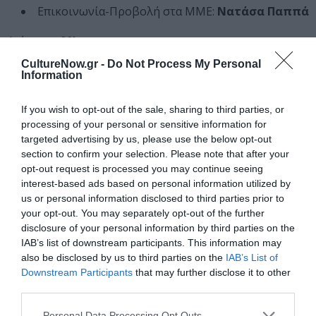
Επικοινωνία-Προβολή στα ΜΜΕ:
Νατάσα Παππά
Διάρκεια:
90’
CultureNow.gr -
Do Not Process My Personal
Υποψηφιότητες Σκηνοθεσίας ελληνικού έργου & Ερμηνείας
Information
ηθοποιού, Βραβείων Κάρολος Κουν 2022
If you wish to opt-out of the sale, sharing to third parties, or
processing of your personal or sensitive information for
Ταυτότητα Εκδήλωσης
targeted advertising by us, please use the below opt-out
section to confirm your selection. Please note that after your
Ημερομηνία:
opt-out request is processed you may continue seeing
interest-based ads based on personal information utilized by
13/01/2025
01/04/2025
Από:
Εως:
us or personal information disclosed to third parties prior to
Τρίτη, 20:00 (εκτός από 25/3)
your opt-out. You may separately opt-out of the further
disclosure of your personal information by third parties on the
Τοποθεσία:
IAB’s list of downstream participants. This information may
also be disclosed by us to third parties on the
IAB’s List of
Θέατρο Αθηνών, Βουκουρεστίου 10, Κολωνάκι, Αθήνα
Downstream Participants
that may further disclose it to other
third parties.
Θέατρο Αθηνών
Personal Data Processing Opt Outs