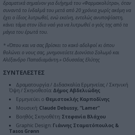
δραματικά σημαίνον για διήγημά του «Φαρμακολύτρα», όταν
συναντά το ίνδαλμά του μετά από 20 χρόνια χωρίς ακόμη να
έχει ο ίδιος λυτρωθεί, ενώ εκείνη, εντελώς ανυποψίαστη,
κάνει τάμα στον ίδιο ναό για να λυτρωθεί ο γιός της από τα
μάγια του έρωτά του.
* «Όπου και να σας βρίσκει το κακό αδελφοί κι όπου
θολώνει ο νους σας, μνημονεύετε Διονύσιο Σολωμό και
Αλέξανδρο Παπαδιαμάντη.» Οδυσσέας Ελύτης
ΣΥΝΤΕΛΕΣΤΕΣ
Δραματουργία / Διδασκαλία Ερμηνείας / Σκηνική
Όψη / Σκηνοθεσία:
Δήμος Αβδελιώδης
Ερμηνεύει ο
Θεμιστοκλής Καρποδίνης
Μουσική:
Claude Debussy, “Lamer”
Βοηθός Σκηνοθέτη:
Στεφανία Βλάχου
Graphic Design:
Γιάννης Σταματόπουλος &
Tasos Grønn