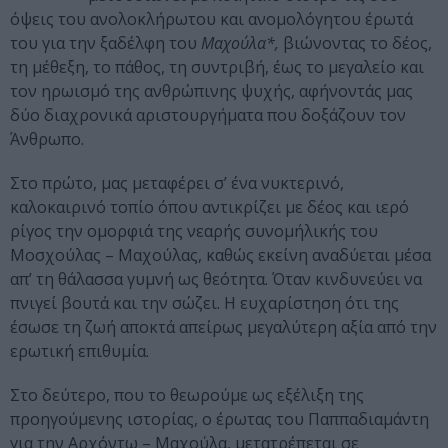
όψεις του ανολοκλήρωτου και ανομολόγητου έρωτά
του για την ξαδέλφη του
Μαχούλα*,
βιώνοντας το δέος,
τη μέθεξη, το πάθος, τη συντριβή, έως το μεγαλείο και
τον ηρωισμό της ανθρώπινης ψυχής, αφήνοντάς μας
δύο διαχρονικά αριστουργήματα που δοξάζουν τον
Άνθρωπο.
Στο πρώτο, μας μεταφέρει σ’ ένα νυκτερινό,
καλοκαιρινό τοπίο όπου αντικρίζει με δέος και ιερό
ρίγος την ομορφιά της νεαρής συνομήλικής του
Μοσχούλας – Μαχούλας, καθώς εκείνη αναδύεται μέσα
απ’ τη θάλασσα γυμνή ως θεότητα. Όταν κινδυνεύει να
πνιγεί βουτά και την σώζει. Η ευχαρίστηση ότι της
έσωσε τη ζωή αποκτά απείρως μεγαλύτερη αξία από την
ερωτική επιθυμία.
Στο δεύτερο, που το θεωρούμε ως εξέλιξη της
προηγούμενης ιστορίας, ο έρωτας του Παππαδιαμάντη
για την Αρχόντω – Μαχούλα, μετατρέπεται σε