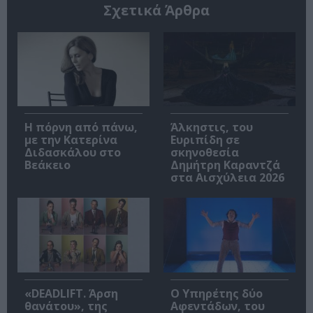
Σχετικά Άρθρα
Η πόρνη από πάνω,
Άλκηστις, του
με την Κατερίνα
Ευριπίδη σε
Διδασκάλου στο
σκηνοθεσία
Βεάκειο
Δημήτρη Καραντζά
στα Αισχύλεια 2026
«DEADLIFT. Άρση
Ο Υπηρέτης δύο
θανάτου», της
Αφεντάδων, του