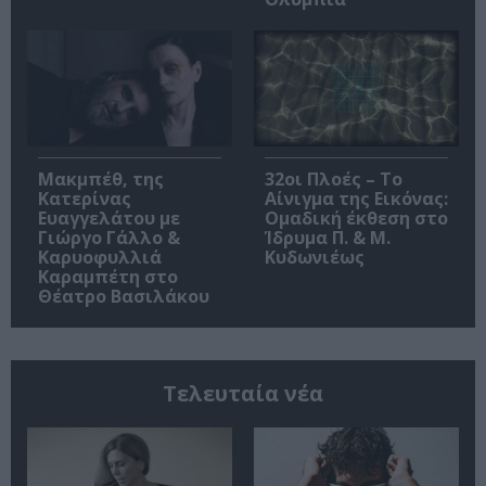
Μακμπέθ, της
32οι Πλοές – Το
Κατερίνας
Αίνιγμα της Εικόνας:
Ευαγγελάτου με
Ομαδική έκθεση στο
Γιώργο Γάλλο &
Ίδρυμα Π. & Μ.
Καρυοφυλλιά
Κυδωνιέως
Καραμπέτη στο
Θέατρο Βασιλάκου
Τελευταία νέα