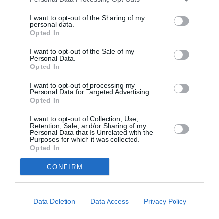
Eισιτήρια:
I want to opt-out of the Sharing of my
Α ζώνη 20€ | B ζώνη 18€ (φοιτητικό, 65+, ανέργων,
personal data.
Opted In
ΑμεΑ: 15€) | Γ ζώνη 15€ (φοιτητικό, 65+, ανέργων,
ΑμεΑ: 12€)
I want to opt-out of the Sale of my
Personal Data.
Πληροφορίες / Κρατήσεις:
Opted In
Τηλ.: 210 3312 343
I want to opt-out of processing my
Personal Data for Targeted Advertising.
Opted In
Ακολουθήστε το Culturenow.gr στο
Google News
και
I want to opt-out of Collection, Use,
μάθετε πρώτοι όλες τις ειδήσεις
Retention, Sale, and/or Sharing of my
Personal Data that Is Unrelated with the
Purposes for which it was collected.
Δείτε όλα τα
τελευταία νέα
για την Τέχνη και τον
Opted In
Πολιτισμό στο
Culturenow.gr
CONFIRM
Νέοι Διαγωνισμοί
❯
Data Deletion
Data Access
Privacy Policy
Tags