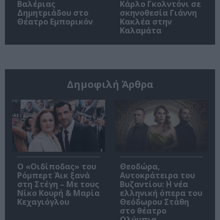
Βαλέριας
Κάρλο Γκολντόνι σε
Δημητριάδου στο
σκηνοθεσία Γιάννη
Θέατρο Εμπορικόν
Κακλέα στην
Καλαμάτα
Δημοφιλή Άρθρα
O «Οιδίποδας» του
Θεοδώρα,
Ρόμπερτ Άικ ξανά
Αυτοκράτειρα του
στη Στέγη – Με τους
Βυζαντίου: Η νέα
Νίκο Κουρή & Μαρία
ελληνική όπερα του
Κεχαγιόγλου
Θεόδωρου Στάθη
στο θέατρο
Ολύμπια