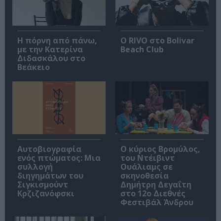
Η πόρνη από πάνω,
Ο RIVO στο Bolivar
με την Κατερίνα
Beach Club
Διδασκάλου στο
Βεάκειο
Αυτοβιογραφία
O κύριος Βρομύλος,
ενός πτώματος: Μια
του Ντέιβιντ
συλλογή
Ουάλιαμς σε
διηγημάτων του
σκηνοθεσία
Σιγκισμούντ
Δημήτρη Δεγαΐτη
Κρζιζανόφσκι
στο 12ο Διεθνές
Φεστιβάλ Άνδρου