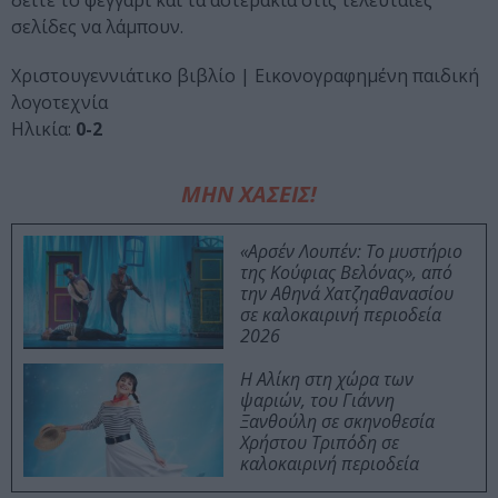
δείτε το φεγγάρι και τα αστεράκια στις τελευταίες
σελίδες να λάμπουν.
Χριστουγεννιάτικο βιβλίο | Εικονογραφημένη παιδική
λογοτεχνία
Ηλικία:
0-2
ΜΗΝ ΧΑΣΕΙΣ!
«Αρσέν Λουπέν: Το μυστήριο
της Κούφιας Βελόνας», από
την Αθηνά Χατζηαθανασίου
σε καλοκαιρινή περιοδεία
2026
Η Αλίκη στη χώρα των
ψαριών, του Γιάννη
Ξανθούλη σε σκηνοθεσία
Χρήστου Τριπόδη σε
καλοκαιρινή περιοδεία