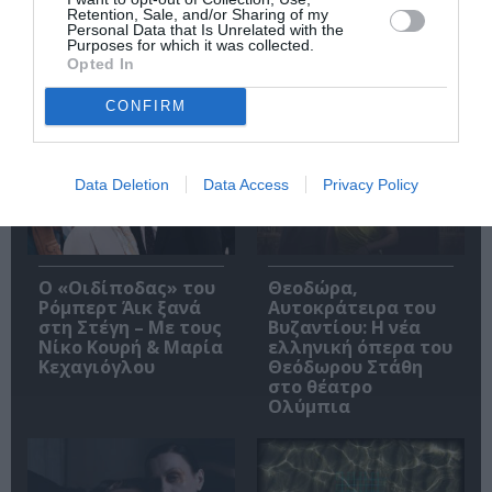
Retention, Sale, and/or Sharing of my
Personal Data that Is Unrelated with the
Purposes for which it was collected.
Opted In
Δημοφιλή Άρθρα
CONFIRM
Data Deletion
Data Access
Privacy Policy
O «Οιδίποδας» του
Θεοδώρα,
Ρόμπερτ Άικ ξανά
Αυτοκράτειρα του
στη Στέγη – Με τους
Βυζαντίου: Η νέα
Νίκο Κουρή & Μαρία
ελληνική όπερα του
Κεχαγιόγλου
Θεόδωρου Στάθη
στο θέατρο
Ολύμπια