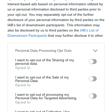
interest-based ads based on personal information utilized by
ΚΠΙΣΝ: Park your
O κύριος Βρομύλος,
us or personal information disclosed to third parties prior to
Cinema – Αύγουστος
του Ντέιβιντ
your opt-out. You may separately opt-out of the further
2026
Ουάλιαμς σε
disclosure of your personal information by third parties on the
σκηνοθεσία
IAB’s list of downstream participants. This information may
Δημήτρη Δεγαΐτη
στο 12ο Διεθνές
also be disclosed by us to third parties on the
IAB’s List of
Φεστιβάλ Άνδρου
Downstream Participants
that may further disclose it to other
third parties.
Personal Data Processing Opt Outs
I want to opt-out of the Sharing of my
personal data.
Opted In
Τα Στενά
Παράξενος βυθός –
I want to opt-out of the Sale of my
Παπούτσια, της
Ο Ψαράς ο
Personal Data.
Opted In
Ζωρζ Σαρή σε
Ποσειδώνας & η
σκηνοθεσία
Αόρατη Γοργόνα,
Αθανασίας
του Πέτρου Α.
I want to opt-out of processing my
Personal Data for Targeted Advertising.
Καλογιάννη στον
Καφαντόγια στη
Opted In
Κινηματογράφο
Σαρωνίδα
Αθηναία
I want to opt-out of Collection, Use,