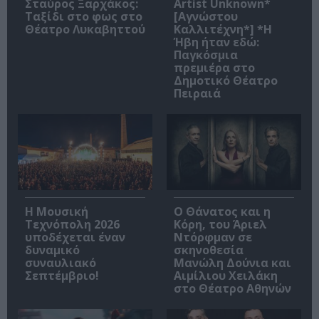
Σταύρος Ξαρχάκος:
Artist Unknown*
Ταξίδι στο φως στο
[Αγνώστου
Θέατρο Λυκαβηττού
Καλλιτέχνη*] *Η
Ήβη ήταν εδώ:
Παγκόσμια
πρεμιέρα στο
Δημοτικό Θέατρο
Πειραιά
Η Μουσική
Ο Θάνατος και η
Τεχνόπολη 2026
Κόρη, του Άριελ
υποδέχεται έναν
Ντόρφμαν σε
δυναμικό
σκηνοθεσία
συναυλιακό
Μανώλη Δούνια και
Σεπτέμβριο!
Αιμίλιου Χειλάκη
στο Θέατρο Αθηνών