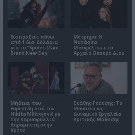
Εισπράξεις πάνω
Μέτρημα: Η
από 1 δισ. δολάρια
Νατάσσα
για το “Spider-Man:
Μποφίλιου στο
Brand New Day”
Αρχαίο Θέατρο Δίου
Μήδεια, του
Στάθης Γκότσης: Το
Ευριπίδη από τον
Μουσείο ως
Nikita Milivojević με
Δυναμικό Εργαλείο
την Καρυοφυλλιά
Κριτικής Μάθησης
Καραμπέτη στην
Κρήτη