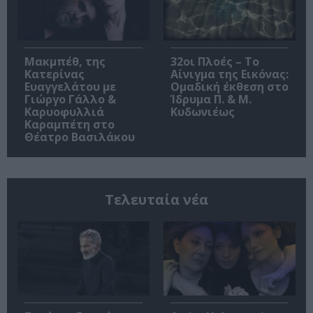
Μακμπέθ, της
32οι Πλοές – Το
Κατερίνας
Αίνιγμα της Εικόνας:
Ευαγγελάτου με
Ομαδική έκθεση στο
Γιώργο Γάλλο &
Ίδρυμα Π. & Μ.
Καρυοφυλλιά
Κυδωνιέως
Καραμπέτη στο
Θέατρο Βασιλάκου
Τελευταία νέα