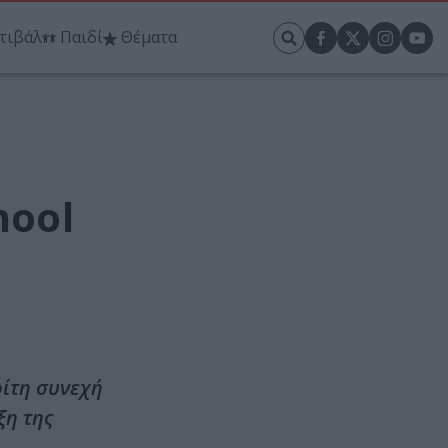
τιβάλ
Παιδί
Θέματα
hool
ρίτη συνεχή
ξη της