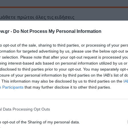
μάθετε πρώτοι όλες τις ειδήσεις
ολιτισμό στο
Culturenow.gr
w.gr -
Do Not Process My Personal Information
r
Δες
to opt-out of the sale, sharing to third parties, or processing of your per
formation for targeted advertising by us, please use the below opt-out s
r selection. Please note that after your opt-out request is processed y
eing interest-based ads based on personal information utilized by us or
disclosed to third parties prior to your opt-out. You may separately opt-
losure of your personal information by third parties on the IAB’s list of
. This information may also be disclosed by us to third parties on the
IA
Participants
that may further disclose it to other third parties.
νη και τον Πολιτισμό!
l Data Processing Opt Outs
λουθήστε το Culturenow.gr
o opt-out of the Sharing of my personal data.