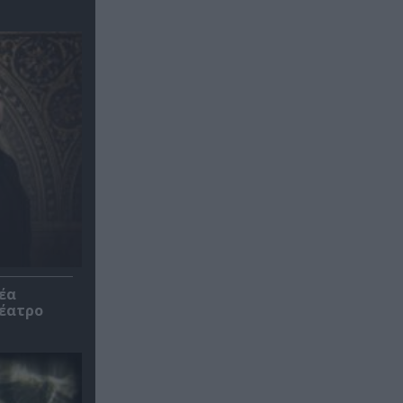
έα
θέατρο