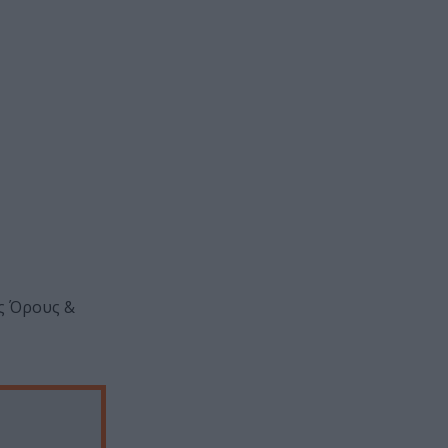
υς Όρους &