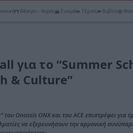
υσική
Θέατρο - Χορός
Σινεμά
Τέχνες
Βιβλίο
Φεσ
all για το “Summer Sc
ch & Culture”
e” του Onassis ONX και του ACE επιστρέφει για τ
λματίες να εξερευνήσουν την αρμονική συνύπαρ
χειρηματικότητας.