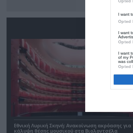
Opted 
I want t
Opted 
Σ
I want 
Advertis
Opted 
I want t
of my P
was col
Opted 
Εθνική Λυρική Σκηνή: Ανακοίνωση ακρόασης για
κάλυψη θέσης μουσικού στα Βιολοντσέλα