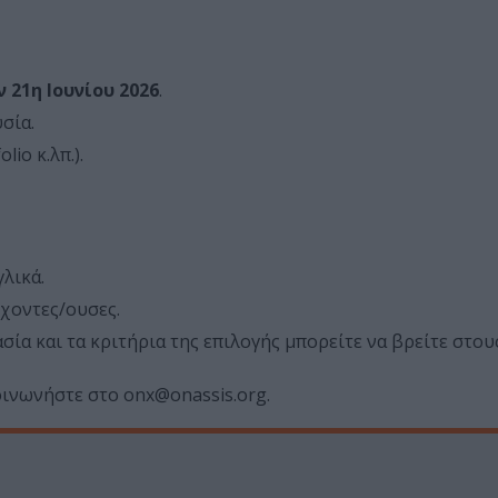
 21η Ιουνίου 2026
.
σία.
io κ.λπ.).
λικά.
χοντες/ουσες.
σία και τα κριτήρια της επιλογής μπορείτε να βρείτε στο
οινωνήστε στο onx@onassis.org.