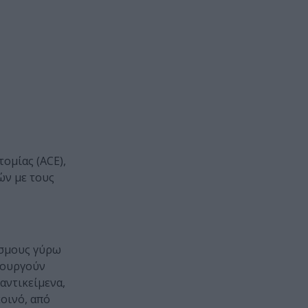
τομίας (ΑCE),
ών με τους
όσμους γύρω
ιουργούν
αντικείμενα,
οινό, από