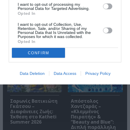
I want to opt-out of processing my
Personal Data for Targeted Advertising.
Opted In
Ακολουθήστε το Culturenow.gr
I want to opt-out of Collection, Use,
Retention, Sale, and/or Sharing of my
Personal Data that Is Unrelated with the
Purposes for which it was collected.
Opted In
Σχετικά Άρθρα
CONFIRM
Data Deletion
Data Access
Privacy Policy
Σαρωνίς Βατικιώτη
Απόστολος
Γκάτσου –
Χαντζαράς –
Διαφάνειες Ζωής:
«Κλεμμένος
Έκθεση στο Katheti
Πειρατής» &
Summer 2026
“Beauty and Blue”:
Διπλή παράλληλη