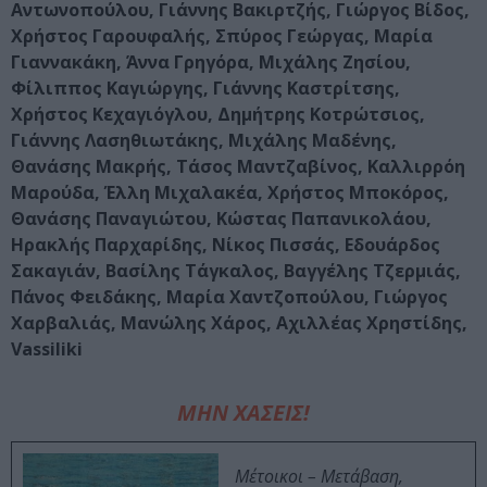
Αντωνοπούλου, Γιάννης Βακιρτζής, Γιώργος Βίδος,
Χρήστος Γαρουφαλής, Σπύρος Γεώργας, Μαρία
Γιαννακάκη, Άννα Γρηγόρα, Μιχάλης Ζησίου,
Φίλιππος Καγιώργης, Γιάννης Καστρίτσης,
Χρήστος Κεχαγιόγλου, Δημήτρης Κοτρώτσιος,
Γιάννης Λασηθιωτάκης, Μιχάλης Μαδένης,
Θανάσης Μακρής, Τάσος Μαντζαβίνος, Καλλιρρόη
Μαρούδα, Έλλη Μιχαλακέα, Χρήστος Μποκόρος,
Θανάσης Παναγιώτου, Κώστας Παπανικολάου,
Ηρακλής Παρχαρίδης, Νίκος Πισσάς, Εδουάρδος
Σακαγιάν, Βασίλης Τάγκαλος, Βαγγέλης Τζερμιάς,
Πάνος Φειδάκης, Μαρία Χαντζοπούλου, Γιώργος
Χαρβαλιάς, Μανώλης Χάρος, Αχιλλέας Χρηστίδης,
Vassiliki
ΜΗΝ ΧΑΣΕΙΣ!
Μέτοικοι – Μετάβαση,