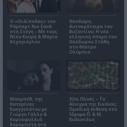
O «Οιδίποδας» του
Θεοδώρα,
Ρόμπερτ Άικ ξανά
Αυτοκράτειρα του
στη Στέγη – Με τους
Βυζαντίου: Η νέα
Νίκο Κουρή & Μαρία
ελληνική όπερα του
Κεχαγιόγλου
Θεόδωρου Στάθη
στο θέατρο
Ολύμπια
Μακμπέθ, της
32οι Πλοές – Το
Κατερίνας
Αίνιγμα της Εικόνας:
Ευαγγελάτου με
Ομαδική έκθεση στο
Γιώργο Γάλλο &
Ίδρυμα Π. & Μ.
Καρυοφυλλιά
Κυδωνιέως
Καραμπέτη στο