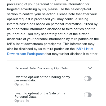
Πολιτισμό στο
Culturenow.gr
processing of your personal or sensitive information for
targeted advertising by us, please use the below opt-out
Νέοι Διαγωνισμοί
❯
section to confirm your selection. Please note that after your
opt-out request is processed you may continue seeing
Tags
interest-based ads based on personal information utilized by
us or personal information disclosed to third parties prior to
ΓΙΑΝΝΗΣ ΛΑΣΗΘΙΩΤΑΚΗΣ
ΓΛΥΠΤΙΚΗ - ΧΑΡΑΚΤΙΚΗ
your opt-out. You may separately opt-out of the further
disclosure of your personal information by third parties on the
ΔΩΡΕΑΝ ΕΚΔΗΛΩΣΕΙΣ
ΖΩΓΡΑΦΙΚΗ
ΗΩ ΑΓΓΕΛΗ
IAB’s list of downstream participants. This information may
also be disclosed by us to third parties on the
IAB’s List of
ΜΑΡΙΑ ΓΙΑΝΝΑΚΑΚΗ
ΜΙΧΑΛΗΣ ΜΑΔΕΝΗΣ
Downstream Participants
that may further disclose it to other
ΟΜΑΔΙΚΕΣ ΕΚΘΕΣΕΙΣ
third parties.
ΠΙΝΑΚΟΘΗΚΗ ΓΙΩΡΓΟΥ ΒΟΓΙΑΤΖΟΓΛΟΥ
Personal Data Processing Opt Outs
I want to opt-out of the Sharing of my
Newsletter
personal data.
Opted In
Κάθε βδομάδα στο e-mail σας τα τελευταία νέα για
την Τέχνη και τον Πολιτισμό!
I want to opt-out of the Sale of my
Personal Data.
Opted In