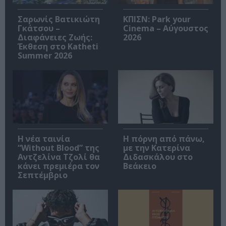
Σαρωνίς Βατικιώτη
ΚΠΙΣΝ: Park your
Γκάτσου –
Cinema – Αύγουστος
Διαφάνειες Ζωής:
2026
Έκθεση στο Katheti
Summer 2026
Η νέα ταινία
Η πόρνη από πάνω,
“Without Blood” της
με την Κατερίνα
Αντζελίνα Τζολί θα
Διδασκάλου στο
κάνει πρεμιέρα τον
Βεάκειο
Σεπτέμβριο