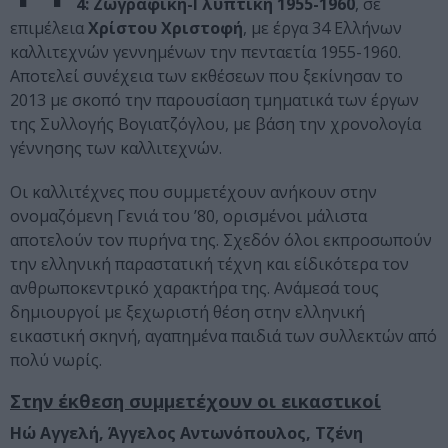
4: Ζωγραφική-Γλυπτική 1955-1960
, σε
επιμέλεια
Χρίστου Χριστοφή
, με έργα 34 Ελλήνων
καλλιτεχνών γεννημένων την πενταετία 1955-1960.
Αποτελεί συνέχεια των εκθέσεων που ξεκίνησαν το
2013 με σκοπό την παρουσίαση τμηματικά των έργων
της Συλλογής Βογιατζόγλου, με βάση την χρονολογία
γέννησης των καλλιτεχνών.
Οι καλλιτέχνες που συμμετέχουν ανήκουν στην
ονομαζόμενη Γενιά του ’80, ορισμένοι μάλιστα
αποτελούν τον πυρήνα της. Σχεδόν όλοι εκπροσωπούν
την ελληνική παραστατική τέχνη και είδικότερα τον
ανθρωποκεντρικό χαρακτήρα της. Ανάμεσά τους
δημιουργοί με ξεχωριστή θέση στην ελληνική
εικαστική σκηνή, αγαπημένα παιδιά των συλλεκτών από
πολύ νωρίς.
Στην έκθεση συμμετέχουν οι εικαστικοί
Ηώ Αγγελή, Άγγελος Αντωνόπουλος, Τζένη