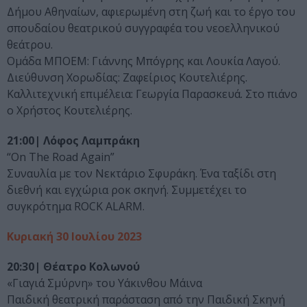
Δήμου Αθηναίων, αφιερωμένη στη ζωή και το έργο του
σπουδαίου θεατρικού συγγραφέα του νεοελληνικού
θεάτρου.
Ομάδα ΜΠΟΕΜ: Γιάννης Μπόγρης και Λουκία Λαγού.
Διεύθυνση Χορωδίας: Ζαφείριος Κουτελιέρης.
Καλλιτεχνική επιμέλεια: Γεωργία Παρασκευά. Στο πιάνο
ο Χρήστος Κουτελιέρης.
21:00| Λόφος Λαμπράκη
“On The Road Again”
Συναυλία με τον Νεκτάριο Σφυράκη. Ένα ταξίδι στη
διεθνή και εγχώρια ροκ σκηνή. Συμμετέχει το
συγκρότημα ROCK ALARM.
Κυριακή 30 Ιουλίου 2023
20:30| Θέατρο Κολωνού
«Γιαγιά Σμύρνη» του Υάκινθου Μάινα
Παιδική θεατρική παράσταση από την Παιδική Σκηνή