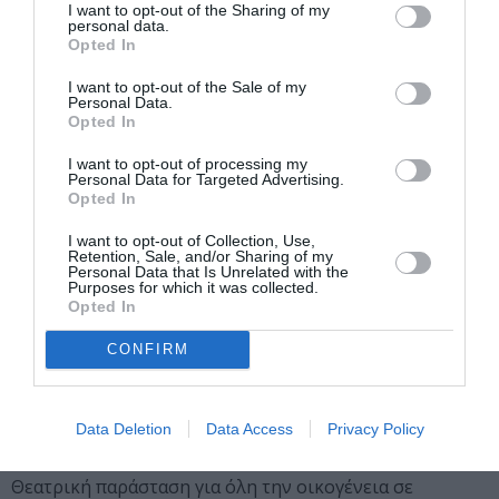
I want to opt-out of the Sharing of my
τα παιδιά να μεταναστεύουν.
personal data.
Opted In
21:00| Θέατρο Γκράβας
I want to opt-out of the Sale of my
«Το Tango της Ζωής»
Personal Data.
Opted In
Συναυλία με τη Ζωή Τηγανούρια. Ένα μουσικό
οδοιπορικό της 20ετούς καλλιτεχνικής της διαδρομής,
I want to opt-out of processing my
μέσα από τις συνθέσεις, τα τραγούδια και τις διασκευές
Personal Data for Targeted Advertising.
Opted In
της. Ερμηνεύουν: Άννα Κατσούλη και Άννα Μπιλιλή.
I want to opt-out of Collection, Use,
Σάββατο 15 Ιουλίου 2023
Retention, Sale, and/or Sharing of my
Personal Data that Is Unrelated with the
Purposes for which it was collected.
21:00| Θέατρο Κολωνού
Opted In
«Λαϊκά Τραγούδια θα λέω μια ζωή»
CONFIRM
Συναυλία με τους Δημήτρη Κανέλλο και Πολυξένη
Καράκογλου με διαχρονικά λαϊκά τραγούδια.
Data Deletion
Data Access
Privacy Policy
20:30| Θέατρο Γκράβας
«Το Αστερόπαιδο» του Όσκαρ Ουάιλντ
Θεατρική παράσταση για όλη την οικογένεια σε