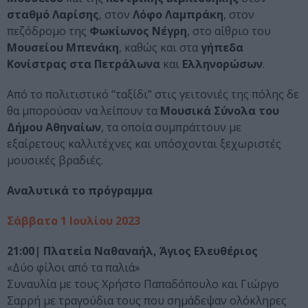
σταθμό Λαρίσης
, στον
Λόφο Λαμπράκη
, στον
πεζόδρομο της
Φωκίωνος Νέγρη
, στο αίθριο του
Μουσείου Μπενάκη
, καθώς και στα
γήπεδα
Κονίστρας στα Πετράλωνα
και
Ελληνορώσων
.
Από το πολιτιστικό “ταξίδι” στις γειτονιές της πόλης δε
θα μπορούσαν να λείπουν τα
Μουσικά Σύνολα του
Δήμου Αθηναίων
, τα οποία συμπράττουν με
εξαίρετους καλλιτέχνες και υπόσχονται ξεχωριστές
μουσικές βραδιές.
Αναλυτικά το πρόγραμμα
Σάββατο 1 Ιουλίου 2023
21:00| Πλατεία Ναθαναήλ, Άγιος Ελευθέριος
«Δύο φίλοι από τα παλιά»
Συναυλία με τους Χρήστο Παπαδόπουλο και Γιώργο
Σαρρή με τραγούδια τους που σημάδεψαν ολόκληρες