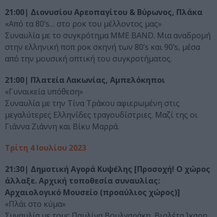
21:00| Διονυσίου Αρεοπαγίτου & Βύρωνος, Πλάκα
«Από τα 80’s… στο ροκ του μέλλοντος μας»
Συναυλία με το συγκρότημα ΜΜΕ BAND. Μια αναδρομή
στην ελληνική ποπ ροκ σκηνή των 80’s και 90’s, μέσα
από την μουσική οπτική του συγκροτήματος.
21:00| Πλατεία Λακωνίας, Αμπελόκηποι
«Γυναικεία υπόθεση»
Συναυλία με την Τίνα Τράκου αφιερωμένη στις
μεγαλύτερες Ελληνίδες τραγουδίστριες. Μαζί της οι
Γιάννα Ζιάννη και Βίκυ Μαρρά.
Τρίτη 4 Ιουλίου 2023
21:30| Δημοτική Αγορά Κυψέλης [Προσοχή! Ο χώρος
άλλαξε. Αρχική τοποθεσία συναυλίας:
Αρχαιολογικό Μουσείο (προαύλιος χώρος)]
«Πλάι στο κύμα»
Συναυλία με τους Παυλίνα Βουλγαράκη, Βιολέτα Ίκαρη,