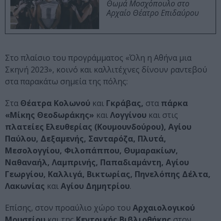
Θωμά Μοσχόπουλο στο
Αρχαίο Θέατρο Επιδαύρου
Στο πλαίσιο του προγράμματος «Όλη η Αθήνα μια
Σκηνή 2023», κοινό και καλλιτέχνες δίνουν ραντεβού
στα παρακάτω σημεία της πόλης:
Στα
Θέατρα Κολωνού
και
Γκράβας,
στα
πάρκα
«Μίκης Θεοδωράκης»
και
Λογγίνου
και στις
πλατείες Ελευθερίας (Κουμουνδούρου), Αγίου
Παύλου, Δεξαμενής, Σανταρόζα, Πλυτά,
Μεσολογγίου, Φιλοπάππου, Θυμαρακίων,
Ναθαναήλ, Λαμπρινής, Παπαδιαμάντη, Αγίου
Γεωργίου, Καλλιγά, Βικτωρίας, Πηνελόπης Δέλτα,
Λακωνίας
και
Αγίου Δημητρίου
.
Επίσης, στον προαύλιο χώρο του
Αρχαιολογικού
Μουσείου
και της
Κεντρικής Βιβλιοθήκης
στον