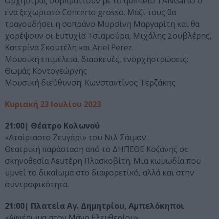
Ορχήστρας συμπράττουν με το quinteto TANGartO σ’
ένα ξεχωριστό Concerto grosso. Μαζί τους θα
τραγουδήσει η σοπράνο Μυρσίνη Μαργαρίτη και θα
χορέψουν οι Ευτυχία Τσιαμούρα, Μιχάλης Σουβλέρης,
Κατερίνα Σκουτέλη και Ariel Perez.
Μουσική επιμέλεια, διασκευές, ενορχηστρώσεις:
Θωμάς Κοντογεώργης
Μουσική διεύθυνση: Κωνσταντίνος Τερζάκης
Κυριακή 23 Ιουλίου 2023
21:00| Θέατρο Κολωνού
«Αταίριαστο Ζευγάρι» του Νιλ Σάιμον
Θεατρική παράσταση από το ΔΗΠΕΘΕ Κοζάνης σε
σκηνοθεσία Λευτέρη Πλασκοβίτη. Μια κωμωδία που
υμνεί το δικαίωμα στο διαφορετικό, αλλά και στην
συντροφικότητα.
21:00| Πλατεία Αγ. Δημητρίου, Αμπελόκηποι
«Αφιέρωμα στον Μάνο Ελευθερίου»