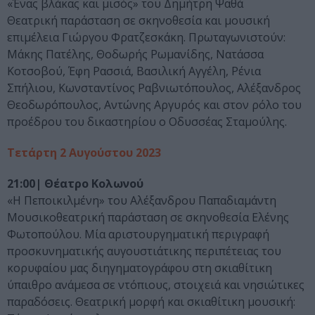
«Ένας βλάκας και μισός» του Δημήτρη Ψαθά
Θεατρική παράσταση σε σκηνοθεσία και μουσική
επιμέλεια Γιώργου Φρατζεσκάκη. Πρωταγωνιστούν:
Μάκης Πατέλης, Θοδωρής Ρωμανίδης, Νατάσσα
Κοτσοβού, Έφη Ρασσιά, Βασιλική Αγγέλη, Ρένια
Σπήλιου, Κωνσταντίνος Ραβνιωτόπουλος, Αλέξανδρος
Θεοδωρόπουλος, Αντώνης Αργυρός και στον ρόλο του
προέδρου του δικαστηρίου ο Οδυσσέας Σταμούλης.
Τετάρτη 2 Αυγούστου 2023
21:00| Θέατρο Κολωνού
«Η Πεποικιλμένη» του Αλέξανδρου Παπαδιαμάντη
Μουσικοθεατρική παράσταση σε σκηνοθεσία Ελένης
Φωτοπούλου. Μία αριστουργηματική περιγραφή
προσκυνηματικής αυγουστιάτικης περιπέτειας του
κορυφαίου μας διηγηματογράφου στη σκιαθίτικη
ύπαιθρο ανάμεσα σε ντόπιους, στοιχειά και νησιώτικες
παραδόσεις. Θεατρική μορφή και σκιαθίτικη μουσική: