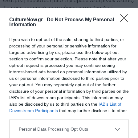
Θεατρική παράσταση από την ομάδα Θεατρίνων Θεατές.
Το πρωτοποριακό αριστούργημα του Ζαν Ζενέ
αναδημιουργείται από την Λεία Βιτάλη, σε σκηνοθεσία
CultureNow.gr -
Do Not Process My Personal
Γιώργου Λιβανού.
Information
21:00| Πλατεία Ναθαναήλ, Άγιος Ελευθέριος
If you wish to opt-out of the sale, sharing to third parties, or
“80’s-90’s party”
processing of your personal or sensitive information for
Συναυλία με τους Κώστα Μπίγαλη και Πωλίνα. Οι
targeted advertising by us, please use the below opt-out
αγαπημένοι μας τραγουδιστές θα μας ξεσηκώσουν σε
section to confirm your selection. Please note that after your
ένα ατελείωτο χορευτικό πάρτι.
opt-out request is processed you may continue seeing
interest-based ads based on personal information utilized by
us or personal information disclosed to third parties prior to
Παρασκευή 14 Ιουλίου 2023
your opt-out. You may separately opt-out of the further
disclosure of your personal information by third parties on the
20:30| Θέατρο Κολωνού
IAB’s list of downstream participants. This information may
«Το αγόρι με τη βαλίτσα» του Μάικ Κέννυ
also be disclosed by us to third parties on the
IAB’s List of
Θεατρική παράσταση για όλη την οικογένεια σε
Downstream Participants
that may further disclose it to other
σκηνοθεσία Αλέξανδρου Κοέν.
third parties.
Ένα εξαιρετικά επίκαιρο έργο που εξετάζει με πολύ
χιούμορ και ποίηση, το μεγάλο πρόβλημα της
Personal Data Processing Opt Outs
προσφυγιάς και τον τρόπο με τον οποίο αναγκάζονται