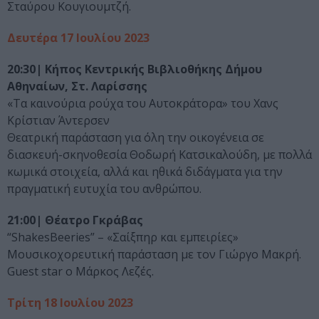
Σταύρου Κουγιουμτζή.
Δευτέρα 17 Ιουλίου 2023
20:30| Κήπος Κεντρικής Βιβλιοθήκης Δήμου
Αθηναίων, Στ. Λαρίσσης
«Τα καινούρια ρούχα του Αυτοκράτορα» του Χανς
Κρίστιαν Άντερσεν
Θεατρική παράσταση για όλη την οικογένεια σε
διασκευή-σκηνοθεσία Θοδωρή Κατσικαλούδη, με πολλά
κωμικά στοιχεία, αλλά και ηθικά διδάγματα για την
πραγματική ευτυχία του ανθρώπου.
21:00| Θέατρο Γκράβας
“ShakesBeeries” – «Σαίξπηρ και εμπειρίες»
Μουσικοχορευτική παράσταση με τον Γιώργο Μακρή.
Guest star ο Μάρκος Λεζές.
Τρίτη 18 Ιουλίου 2023