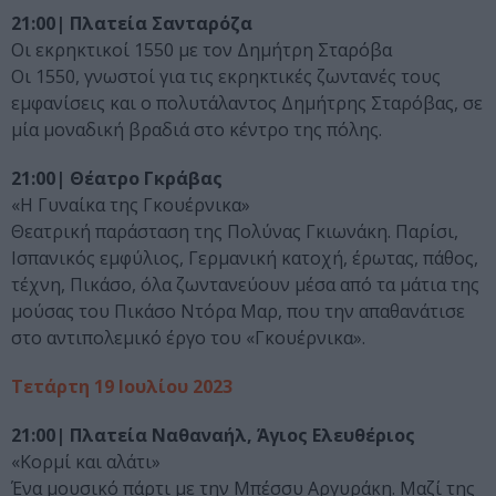
21:00| Πλατεία Σανταρόζα
Οι εκρηκτικοί 1550 με τον Δημήτρη Σταρόβα
Οι 1550, γνωστοί για τις εκρηκτικές ζωντανές τους
εμφανίσεις και ο πολυτάλαντος Δημήτρης Σταρόβας, σε
μία μοναδική βραδιά στο κέντρο της πόλης.
21:00| Θέατρο Γκράβας
«Η Γυναίκα της Γκουέρνικα»
Θεατρική παράσταση της Πολύνας Γκιωνάκη. Παρίσι,
Ισπανικός εμφύλιος, Γερμανική κατοχή, έρωτας, πάθος,
τέχνη, Πικάσο, όλα ζωντανεύουν μέσα από τα μάτια της
μούσας του Πικάσο Ντόρα Μαρ, που την απαθανάτισε
στο αντιπολεμικό έργο του «Γκουέρνικα».
Τετάρτη 19 Ιουλίου 2023
21:00| Πλατεία Ναθαναήλ, Άγιος Ελευθέριος
«Κορμί και αλάτι»
Ένα μουσικό πάρτι με την Μπέσσυ Αργυράκη. Μαζί της