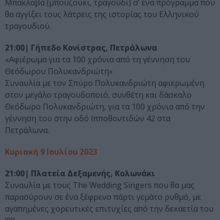
Μπακλαβά (μπουζούκι, τραγούδι) σ’ ένα πρόγραμμα που
θα αγγίξει τους λάτρεις της ιστορίας του Ελληνικού
τραγουδιού.
21:00| Γήπεδο Κονίστρας, Πετράλωνα
«Αφιέρωμα για τα 100 χρόνια από τη γέννηση του
Θεόδωρου Πολυκανδριώτη»
Συναυλία με τον Σπύρο Πολυκανδριώτη αφιερωμένη
στον μεγάλο τραγουδοποιό, συνθέτη και δάσκαλο
Θεόδωρο Πολυκανδριώτη, για τα 100 χρόνια από την
γέννηση του στην οδό Ιπποθοντιδών 42 στα
Πετράλωνα.
Κυριακή 9 Ιουλίου 2023
21:00| Πλατεία Δεξαμενής, Κολωνάκι
Συναυλία με τους The Wedding Singers που θα μας
παρασύρουν σε ένα ξέφρενο πάρτι γεμάτο ρυθμό, με
αγαπημένες χορευτικές επιτυχίες από την δεκαετία του