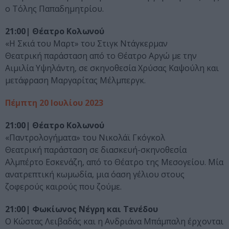
ο Τόλης Παπαδημητρίου.
21:00| Θέατρο Κολωνού
«Η Σκιά του Μαρτ» του Στιγκ Ντάγκερμαν
Θεατρική παράσταση από το Θέατρο Αργώ με την
Αιμιλία Υψηλάντη, σε σκηνοθεσία Χρύσας Καψούλη και
μετάφραση Μαργαρίτας Μέλμπεργκ.
Πέμπτη 20 Ιουλίου 2023
21:00| Θέατρο Κολωνού
«Παντρολογήματα» του Νικολάϊ Γκόγκολ
Θεατρική παράσταση σε διασκευή-σκηνοθεσία
Αλμπέρτο Εσκενάζη, από το Θέατρο της Μεσογείου. Μία
ανατρεπτική κωμωδία, μια όαση γέλιου στους
ζοφερούς καιρούς που ζούμε.
21:00| Φωκίωνος Νέγρη και Τενέδου
Ο Κώστας Λειβαδάς και η Ανδριάνα Μπάμπαλη έρχονται