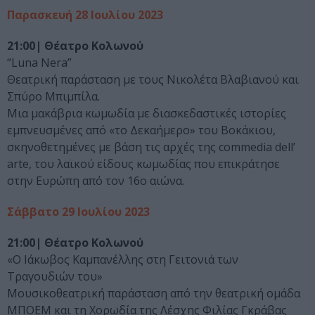
Παρασκευή 28 Ιουλίου 2023
21:00| Θέατρο Κολωνού
“Luna Nera”
Θεατρική παράσταση με τους Νικολέτα Βλαβιανού και
Σπύρο Μπιμπίλα.
Μια μακάβρια κωμωδία με διασκεδαστικές ιστορίες
εμπνευσμένες από «το Δεκαήμερο» του Βοκάκιου,
σκηνοθετημένες με βάση τις αρχές της commedia dell’
arte, του λαϊκού είδους κωμωδίας που επικράτησε
στην Ευρώπη από τον 16ο αιώνα.
Σάββατο 29 Ιουλίου 2023
21:00| Θέατρο Κολωνού
«Ο Ιάκωβος Καμπανέλλης στη Γειτονιά των
Τραγουδιών του»
Μουσικοθεατρική παράσταση από την θεατρική ομάδα
ΜΠΟΕΜ και τη Χορωδία της Λέσχης Φιλίας Γκράβας