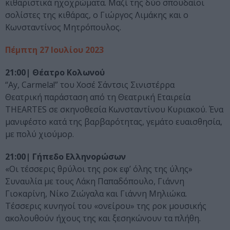
κιθαριστικά ηχοχρώματα. Μαζί της δύο σπουδαίοι
σολίστες της κιθάρας, ο Γιώργος Λιμάκης και ο
Κωνσταντίνος Μητρόπουλος.
Πέμπτη 27 Ιουλίου 2023
21:00| Θέατρο Κολωνού
“Ay, Carmela!” του Χοσέ Σάντσις Σινιστέρρα
Θεατρική παράσταση από τη Θεατρική Εταιρεία
THEARTES σε σκηνοθεσία Κωνσταντίνου Κυριακού. Ένα
μανιφέστο κατά της βαρβαρότητας, γεμάτο ευαισθησία,
με πολύ χιούμορ.
21:00| Γήπεδο Ελληνορώσων
«Οι τέσσερις θρύλοι της ροκ εφ’ όλης της ύλης»
Συναυλία με τους Λάκη Παπαδόπουλο, Γιάννη
Γιοκαρίνη, Νίκο Ζιώγαλα και Γιάννη Μηλιώκα.
Τέσσερις κυνηγοί του «ονείρου» της ροκ μουσικής
ακολουθούν ήχους της και ξεσηκώνουν τα πλήθη.