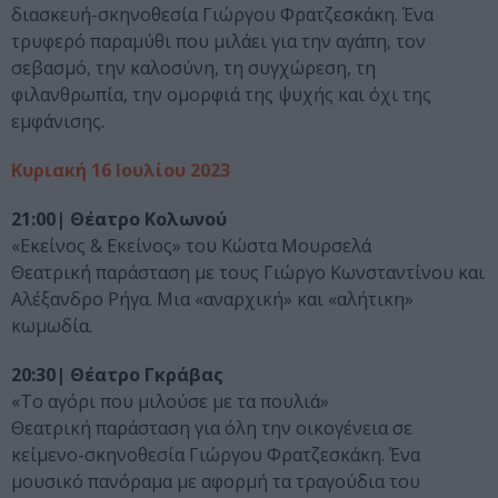
διασκευή-σκηνοθεσία Γιώργου Φρατζεσκάκη. Ένα
τρυφερό παραμύθι που μιλάει για την αγάπη, τον
σεβασμό, την καλοσύνη, τη συγχώρεση, τη
φιλανθρωπία, την ομορφιά της ψυχής και όχι της
εμφάνισης.
Κυριακή 16 Ιουλίου 2023
21:00| Θέατρο Κολωνού
«Εκείνος & Εκείνος» του Κώστα Μουρσελά
Θεατρική παράσταση με τους Γιώργο Κωνσταντίνου και
Αλέξανδρο Ρήγα. Μια «αναρχική» και «αλήτικη»
κωμωδία.
20:30| Θέατρο Γκράβας
«Το αγόρι που μιλούσε με τα πουλιά»
Θεατρική παράσταση για όλη την οικογένεια σε
κείμενο-σκηνοθεσία Γιώργου Φρατζεσκάκη. Ένα
μουσικό πανόραμα με αφορμή τα τραγούδια του