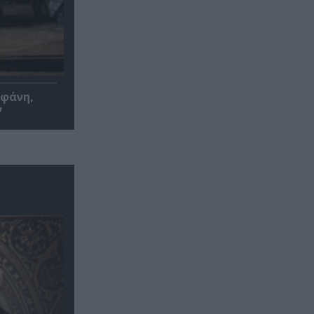
οφάνη,
ν