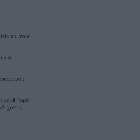
βεία και τους
ι για
λοκαιρινού
ιτυχία! Παρά
ιαδέχονται η