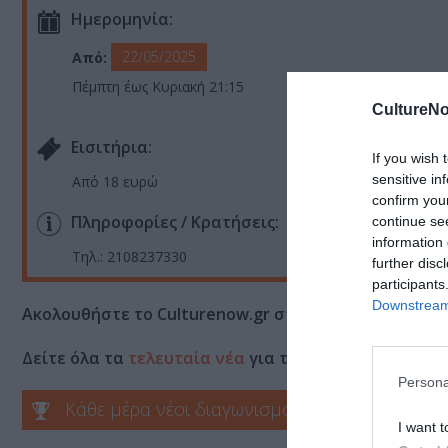
Ημερομηνία:
22/05/2025
Από:
Πέμπτη έως Κυριακή 21:15
CultureNo
Eισιτήρια:
If you wish 
sensitive in
Από 18 ευρώ
confirm you
Πληροφορίες / Κρατήσεις:
continue se
information 
Τηλ.: 2108237330
further disc
participants
Downstream 
Ακολουθήστε το Culturenow.gr στο
Google News
και 
Δείτε όλα τα
τελευταία νέα
για την Τέχνη και τον Π
Persona
Κάθε μέρα νέοι διαγωνισμοί στο Culturenow.g
I want t