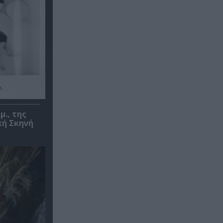
μ., της
κή Σκηνή