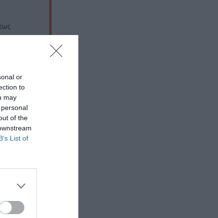
εως
sonal or
ection to
ou may
 personal
out of the
 downstream
B’s List of
 εδώ!
❯