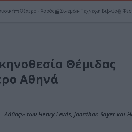
υσική
Θέατρο - Χορός
Σινεμά
Τέχνες
Βιβλίο
Φεσ
σκηνοθεσία Θέμιδας
τρο Αθηνά
 Λάθος!» των Henry Lewis, Jonathan Sayer και H