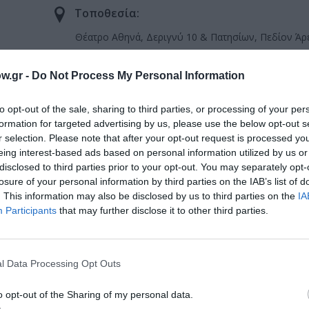
Τοποθεσία:
Θέατρο Αθηνά, Δεριγνύ 10 & Πατησίων, Πεδίον Άρ
Θέατρο Αθηνά
w.gr -
Do Not Process My Personal Information
to opt-out of the sale, sharing to third parties, or processing of your per
formation for targeted advertising by us, please use the below opt-out s
r selection. Please note that after your opt-out request is processed y
eing interest-based ads based on personal information utilized by us or
disclosed to third parties prior to your opt-out. You may separately opt-
losure of your personal information by third parties on the IAB’s list of
. This information may also be disclosed by us to third parties on the
IA
Participants
that may further disclose it to other third parties.
μάθετε πρώτοι όλες τις ειδήσεις
ολιτισμό στο
Culturenow.gr
l Data Processing Opt Outs
r
Δες
o opt-out of the Sharing of my personal data.