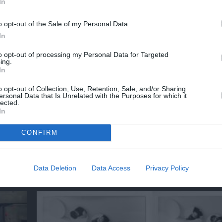
In
o opt-out of the Sale of my Personal Data.
ΕΣ ΠΑΡΑΣΤΑΣΕΙΣ 2024 - 2025
ΚΩΜΩΔΙΑ
In
to opt-out of processing my Personal Data for Targeted
ing.
In
νη και τον Πολιτισμό!
o opt-out of Collection, Use, Retention, Sale, and/or Sharing
ersonal Data that Is Unrelated with the Purposes for which it
lected.
In
λουθήστε το Culturenow.gr
CONFIRM
χετικά Άρθρα
Data Deletion
Data Access
Privacy Policy