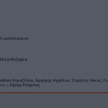
Γιαννόπουλος
έλλα Καζαμία
ένα Χοροζίδου, Αργύρης Αγγέλου, Στράτος Λύκος, Γ
και ο
Ζήσης Ρούμπος