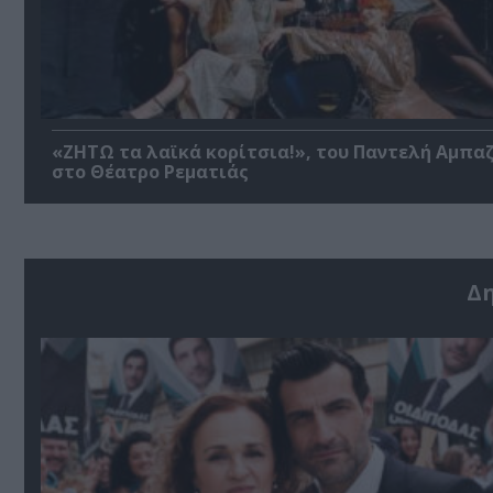
«ΖΗΤΩ τα λαϊκά κορίτσια!», του Παντελή Αμπα
στο Θέατρο Ρεματιάς
Δ