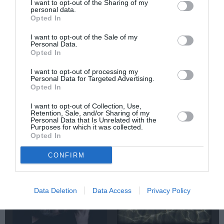
I want to opt-out of the Sharing of my
personal data.
Δημοφιλή Άρθρα
Opted In
I want to opt-out of the Sale of my
Personal Data.
Opted In
I want to opt-out of processing my
Personal Data for Targeted Advertising.
Opted In
O «Οιδίποδας» του
Θεοδώρα,
I want to opt-out of Collection, Use,
Ρόμπερτ Άικ ξανά
Αυτοκράτειρα του
Retention, Sale, and/or Sharing of my
στη Στέγη – Με τους
Βυζαντίου: Η νέα
Personal Data that Is Unrelated with the
Purposes for which it was collected.
Νίκο Κουρή & Μαρία
ελληνική όπερα του
Opted In
Κεχαγιόγλου
Θεόδωρου Στάθη
στο θέατρο
CONFIRM
Ολύμπια
Data Deletion
Data Access
Privacy Policy