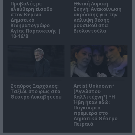
Προβολές με
Εθνική Λυρική
ελεύθερη είσοδο
Σκηνή: Ανακοίνωση
στον Θερινό
ακρόασης για την
Δημοτικό
κάλυψη θέσης
Κινηματογράφο
μουσικού στα
Αγίας Παρασκευής |
Βιολοντσέλα
10-16/8
Σταύρος Ξαρχάκος:
Artist Unknown*
Ταξίδι στο φως στο
[Αγνώστου
Θέατρο Λυκαβηττού
Καλλιτέχνη*] *Η
Ήβη ήταν εδώ:
Παγκόσμια
πρεμιέρα στο
Δημοτικό Θέατρο
Πειραιά