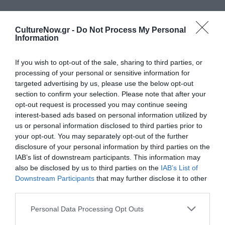
Δείτε όλα τα
τελευταία νέα
για την Τέχνη και τον
Πολιτισμό στο
Culturenow.gr
CultureNow.gr -
Do Not Process My Personal
Information
Νέοι Διαγωνισμοί
❯
If you wish to opt-out of the sale, sharing to third parties, or
processing of your personal or sensitive information for
Newsletter
targeted advertising by us, please use the below opt-out
section to confirm your selection. Please note that after your
Κάθε βδομάδα στο e-mail σας τα τελευταία νέα για
opt-out request is processed you may continue seeing
την Τέχνη και τον Πολιτισμό!
interest-based ads based on personal information utilized by
us or personal information disclosed to third parties prior to
your opt-out. You may separately opt-out of the further
disclosure of your personal information by third parties on the
IAB’s list of downstream participants. This information may
also be disclosed by us to third parties on the
IAB’s List of
Ακολουθήστε το Culturenow.gr
Downstream Participants
that may further disclose it to other
third parties.
Personal Data Processing Opt Outs