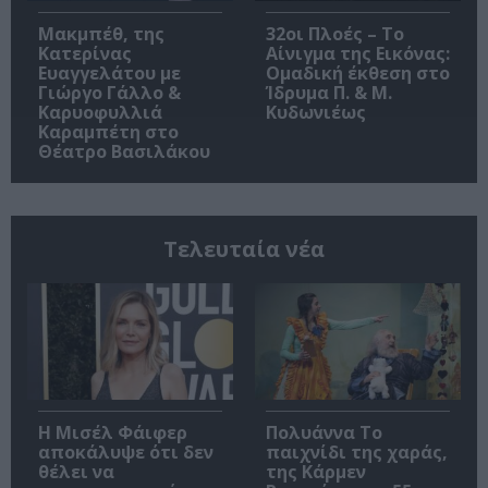
Μακμπέθ, της
32οι Πλοές – Το
Κατερίνας
Αίνιγμα της Εικόνας:
Ευαγγελάτου με
Ομαδική έκθεση στο
Γιώργο Γάλλο &
Ίδρυμα Π. & Μ.
Καρυοφυλλιά
Κυδωνιέως
Καραμπέτη στο
Θέατρο Βασιλάκου
Τελευταία νέα
Η Μισέλ Φάιφερ
Πολυάννα Το
αποκάλυψε ότι δεν
παιχνίδι της χαράς,
θέλει να
της Κάρμεν