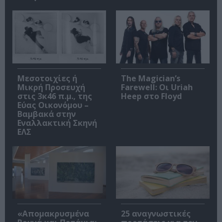
Μεσοτοιχίες ή
The Magician’s
Μικρή Προσευχή
Farewell: Οι Uriah
στις 3κ46 π.μ., της
Heep στο Floyd
Εύας Οικονόμου –
Βαμβακά στην
Εναλλακτική Σκηνή
ΕΛΣ
«Απομακρυσμένα
25 αναγνωστικές