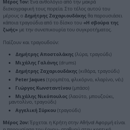
Μέρος 1ον:
Ένα ανθολόγιο από την μακρά
δισκογραφική τους πορεία. Στο τέλος αυτού του
μέρους ο
Δημήτρης Ζαχαριουδάκης
θα παρουσιάσει
κάποια τραγούδια από το δίσκο του
«Η σβούρα της
ζωής»
με την συνεπικουρία του συγκροτήματος.
Παίζουν και τραγουδούν:
Δημήτρης Αποστολάκης
(λύρα, τραγούδι)
Μιχάλης Γαλάνης
(drums)
Δημήτρης Ζαχαριουδάκης
(κιθάρα, τραγούδι)
Peter Jaques
(τρομπέτα, φλικόρνο, κλαρίνο, νέι)
Γιώργος Κωνσταντίνου
(μπάσο)
Μιχάλης Νικόπουλος
(λαούτο, μπουζούκι,
μαντολίνο, τραγούδι)
Αγγελική Σύρκου
(τραγούδι)
Μέρος 2ον:
Έρχεται η Κρήτη στην Αθήνα! Αφορμή είναι
η παρουσίαση του έργου- σταθμού στην κρητική