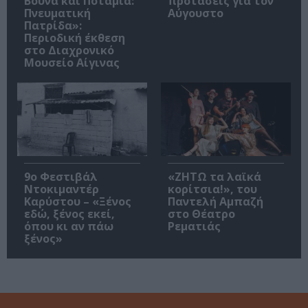
Βουνά και Ποτάμια:
προτάσεις για τον
Πνευματική
Αύγουστο
Πατρίδα»:
Περιοδική έκθεση
στο Διαχρονικό
Μουσείο Αίγινας
9ο Φεστιβάλ
«ΖΗΤΩ τα λαϊκά
Ντοκιμαντέρ
κορίτσια!», του
Καρύστου – «Ξένος
Παντελή Αμπαζή
εδώ, ξένος εκεί,
στο Θέατρο
όπου κι αν πάω
Ρεματιάς
ξένος»