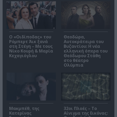
O «Οιδίποδας» του
Θεοδώρα,
Ρόμπερτ Άικ ξανά
Αυτοκράτειρα του
στη Στέγη – Με τους
Βυζαντίου: Η νέα
Νίκο Κουρή & Μαρία
ελληνική όπερα του
Κεχαγιόγλου
Θεόδωρου Στάθη
στο θέατρο
Ολύμπια
Μακμπέθ, της
32οι Πλοές – Το
Κατερίνας
Αίνιγμα της Εικόνας: