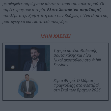
μειοψηφίες σπρώχνουν πάντα το κάρο του πολιτισμού. Οι
παρέες γράφουν ιστορία.
Ελάτε λοιπόν ‘να παρεΐσομε’
,
που λέμε στην Κρήτη, στη σκιά των Βράχων, σ’ ένα ιδιαίτερο,
μυσταγωγικό και εκστατικό πανηγύρι:
ΜΗΝ ΧΑΣΕΙΣ!
Τυχερό αστέρι: Θοδωρής
Βουτσικάκης και Λίνα
Νικολακοπούλου στο Φ hill
Sessions
Χέρια Φτερά: Ο Μάριος
Φραγκούλης στο Φεστιβάλ
στη Σκιά των Βράχων 2026