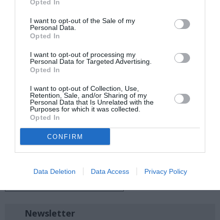
Opted In
Ακολουθήστε το Culturenow.gr στο
Google News
και
μάθετε πρώτοι όλες τις ειδήσεις
I want to opt-out of the Sale of my
Personal Data.
Opted In
Δείτε όλα τα
τελευταία νέα
για την Τέχνη και τον
Πολιτισμό στο
Culturenow.gr
I want to opt-out of processing my
Personal Data for Targeted Advertising.
Opted In
Νέοι Διαγωνισμοί
❯
I want to opt-out of Collection, Use,
Retention, Sale, and/or Sharing of my
Tags
Personal Data that Is Unrelated with the
Purposes for which it was collected.
Opted In
ΕΝΤΕΧΝΟ - ΛΑΪΚΟ - ΠΑΡΑΔΟΣΙΑΚΗ
ΚΑΛΟΚΑΙΡΙΝΑ ΦΕΣΤΙΒΑΛ
ΚΑΛΟΚΑΙΡΙΝΕΣ ΣΥΝΑΥΛΙΕΣ
ΚΡΗΤΙΚΗ ΜΟΥΣΙΚΗ
CONFIRM
ΝΙΚΟΣ ΜΑΣΤΟΡΑΚΗΣ
ΣΥΝΑΥΛΙΕΣ 2024
ΦΕΣΤΙΒΑΛ "ΣΤΗ ΣΚΙΑ ΤΩΝ ΒΡΑΧΩΝ"
ΧΑΪ́ΝΗΔΕΣ
Data Deletion
Data Access
Privacy Policy
ΧΑΪ́ΝΗΣ ΔΗΜΗΤΡΗΣ ΑΠΟΣΤΟΛΑΚΗΣ
Newsletter