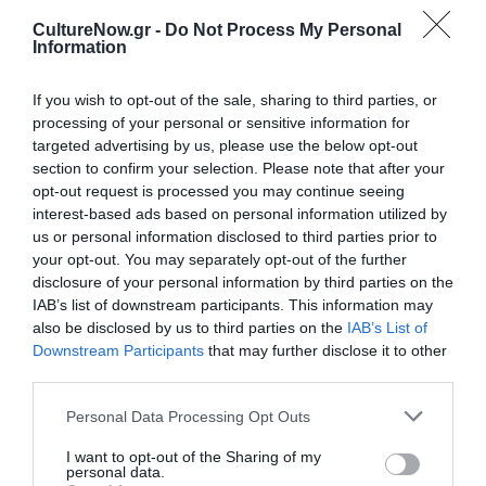
Ταυτότητα Εκδήλωσης
CultureNow.gr -
Do Not Process My Personal
Information
Ημερομηνία:
21/09/2024
If you wish to opt-out of the sale, sharing to third parties, or
processing of your personal or sensitive information for
20:30
targeted advertising by us, please use the below opt-out
section to confirm your selection. Please note that after your
Τοποθεσία:
opt-out request is processed you may continue seeing
interest-based ads based on personal information utilized by
Θέατρο Βράχων, Νεαπόλεως 58, Βύρωνας
us or personal information disclosed to third parties prior to
your opt-out. You may separately opt-out of the further
Θέατρο Βράχων
disclosure of your personal information by third parties on the
IAB’s list of downstream participants. This information may
Eισιτήρια:
also be disclosed by us to third parties on the
IAB’s List of
Downstream Participants
that may further disclose it to other
12 προπώληση | 15 ταμείο
third parties.
Πληροφορίες / Κρατήσεις:
Personal Data Processing Opt Outs
festivalvraxon.gr
I want to opt-out of the Sharing of my
personal data.