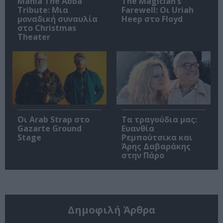
Mania The Abba
The Magician’s
Tribute: Μια
Farewell: Οι Uriah
μοναδική συναυλία
Heep στο Floyd
στο Christmas
Theater
Οι Arab Strap στο
Τα τραγούδια μας:
Gazarte Ground
Ευανθία
Stage
Ρεμπούτσικα και
Άρης Δαβαράκης
στην Πάρο
Δημοφιλή Άρθρα