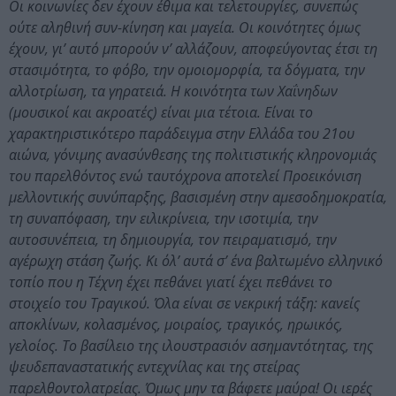
Οι κοινωνίες δεν έχουν έθιμα και τελετουργίες, συνεπώς
ούτε αληθινή συν-κίνηση και μαγεία. Οι κοινότητες όμως
έχουν, γι’ αυτό μπορούν ν’ αλλάζουν, αποφεύγοντας έτσι τη
στασιμότητα, το φόβο, την ομοιομορφία, τα δόγματα, την
αλλοτρίωση, τα γηρατειά. Η κοινότητα των Χαΐνηδων
(μουσικοί και ακροατές) είναι μια τέτοια. Είναι το
χαρακτηριστικότερο παράδειγμα στην Ελλάδα του 21ου
αιώνα, γόνιμης ανασύνθεσης της πολιτιστικής κληρονομιάς
του παρελθόντος ενώ ταυτόχρονα αποτελεί Προεικόνιση
μελλοντικής συνύπαρξης, βασισμένη στην αμεσοδημοκρατία,
τη συναπόφαση, την ειλικρίνεια, την ισοτιμία, την
αυτοσυνέπεια, τη δημιουργία, τον πειραματισμό, την
αγέρωχη στάση ζωής. Κι όλ’ αυτά σ’ ένα βαλτωμένο ελληνικό
τοπίο που η Τέχνη έχει πεθάνει γιατί έχει πεθάνει το
στοιχείο του Τραγικού. Όλα είναι σε νεκρική τάξη: κανείς
αποκλίνων, κολασμένος, μοιραίος, τραγικός, ηρωικός,
γελοίος. Το βασίλειο της ιλουστρασιόν ασημαντότητας, της
ψευδεπαναστατικής εντεχνίλας και της στείρας
παρελθοντολατρείας. Όμως μην τα βάφετε μαύρα! Οι ιερές