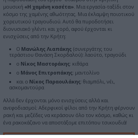
μουσική
«Η χαμένη κασέτα»
. Μια εργασία-ταξίδι στον
κόσμο της χαμένης αθωότητας. Μια έκλαμψη ποιοτικού
χορευτικού τραγουδιού. Αυτό θα πυροδοτήσει
διονυσιακό γλέντι και χορό, αφού έρχονται κι
ενισχύσεις από την Κρήτη:
Ο
Μανώλης Λιαπάκης
(συνεργάτης του
τεράστιου Θανάση Σκορδαλού): λαούτο, τραγούδι
ο
Νίκος Μαστοράκης
: κιθάρα
ο
Μάνος Επιτροπάκης
: μαντολίνο
και ο
Νίκος Παραουλάκης
: θιαμπόλι, νέι,
ασκομαντούρα
Αλλά δεν έρχονται μόνο ενισχύσεις αλλά και
ανεφοδιασμοί: Αδερφικοί φίλοι από την Κρήτη φέρνουν
ρακή και μεζέδες να κεράσουν όλο τον κόσμο, καθώς κι
ένα ρακοκάζανο να αποστάξομε επιτόπου τσικουδιά!