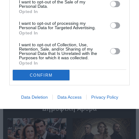
Theater
I want to opt-out of the Sale of my
Personal Data.
Opted In
I want to opt-out of processing my
Personal Data for Targeted Advertising.
Opted In
I want to opt-out of Collection, Use,
Retention, Sale, and/or Sharing of my
Οι Arab Strap στο
Τα τραγούδια μας:
Personal Data that Is Unrelated with the
Gazarte Ground
Ευανθία
Purposes for which it was collected.
Stage
Ρεμπούτσικα και
Opted In
Άρης Δαβαράκης
στην Πάρο
CONFIRM
Data Deletion
Data Access
Privacy Policy
Δημοφιλή Άρθρα