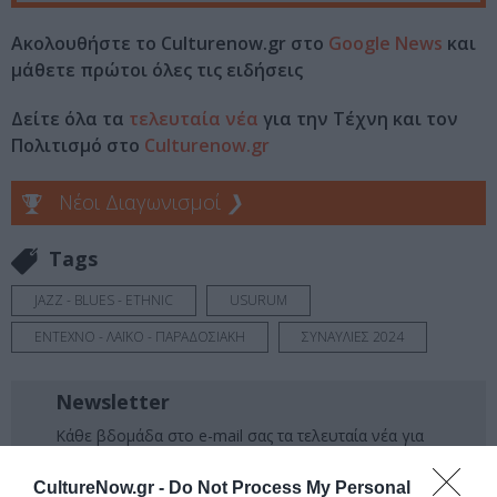
Ακολουθήστε το Culturenow.gr στο
Google News
και
μάθετε πρώτοι όλες τις ειδήσεις
Δείτε όλα τα
τελευταία νέα
για την Τέχνη και τον
Πολιτισμό στο
Culturenow.gr
Νέοι Διαγωνισμοί
❯
Tags
JAZZ - BLUES - ETHNIC
USURUM
ΕΝΤΕΧΝΟ - ΛΑΪΚΟ - ΠΑΡΑΔΟΣΙΑΚΗ
ΣΥΝΑΥΛΙΕΣ 2024
Newsletter
Κάθε βδομάδα στο e-mail σας τα τελευταία νέα για
την Τέχνη και τον Πολιτισμό!
CultureNow.gr -
Do Not Process My Personal