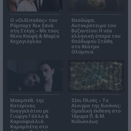
O «Οιδίποδας» του
Θεοδώρα,
Ρόμπερτ Άικ ξανά
Αυτοκράτειρα του
στη Στέγη – Με τους
Βυζαντίου: Η νέα
Νίκο Κουρή & Μαρία
ελληνική όπερα του
Κεχαγιόγλου
Θεόδωρου Στάθη
στο θέατρο
Ολύμπια
Μακμπέθ, της
32οι Πλοές – Το
Κατερίνας
Αίνιγμα της Εικόνας:
Ευαγγελάτου με
Ομαδική έκθεση στο
Γιώργο Γάλλο &
Ίδρυμα Π. & Μ.
Καρυοφυλλιά
Κυδωνιέως
Καραμπέτη στο