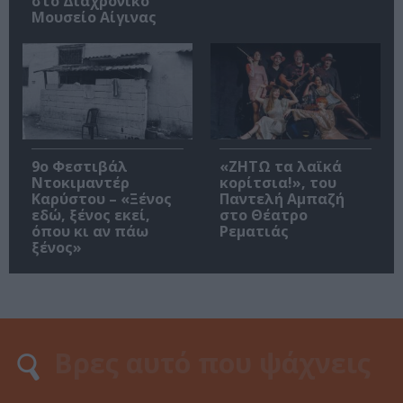
στο Διαχρονικό
Μουσείο Αίγινας
9ο Φεστιβάλ
«ΖΗΤΩ τα λαϊκά
Ντοκιμαντέρ
κορίτσια!», του
Καρύστου – «Ξένος
Παντελή Αμπαζή
εδώ, ξένος εκεί,
στο Θέατρο
όπου κι αν πάω
Ρεματιάς
ξένος»