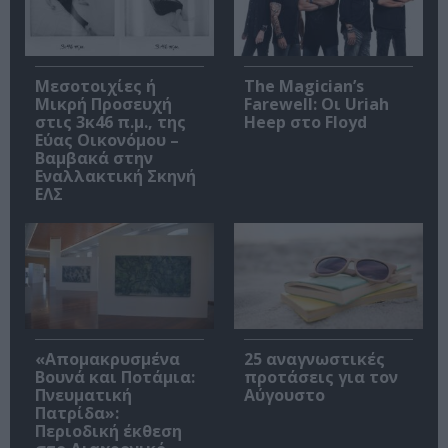
Μεσοτοιχίες ή
The Magician’s
Μικρή Προσευχή
Farewell: Οι Uriah
στις 3κ46 π.μ., της
Heep στο Floyd
Εύας Οικονόμου –
Βαμβακά στην
Εναλλακτική Σκηνή
ΕΛΣ
«Απομακρυσμένα
25 αναγνωστικές
Βουνά και Ποτάμια:
προτάσεις για τον
Πνευματική
Αύγουστο
Πατρίδα»:
Περιοδική έκθεση