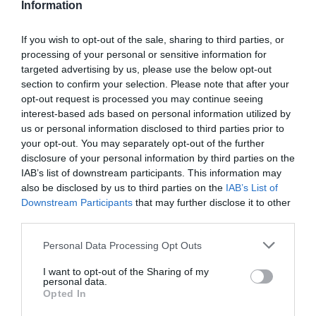
Information
If you wish to opt-out of the sale, sharing to third parties, or
processing of your personal or sensitive information for
Ακολουθήστε το Culturenow.gr
targeted advertising by us, please use the below opt-out
section to confirm your selection. Please note that after your
opt-out request is processed you may continue seeing
interest-based ads based on personal information utilized by
us or personal information disclosed to third parties prior to
your opt-out. You may separately opt-out of the further
Σχετικά Άρθρα
disclosure of your personal information by third parties on the
IAB’s list of downstream participants. This information may
also be disclosed by us to third parties on the
IAB’s List of
Downstream Participants
that may further disclose it to other
third parties.
Personal Data Processing Opt Outs
Mania The Abba
The Magician’s
I want to opt-out of the Sharing of my
Tribute: Μια
Farewell: Οι Uriah
personal data.
μοναδική συναυλία
Heep στο Floyd
Opted In
στο Christmas