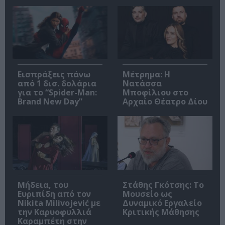
Εισπράξεις πάνω
Μέτρημα: Η
από 1 δισ. δολάρια
Νατάσσα
για το “Spider-Man:
Μποφίλιου στο
Brand New Day”
Αρχαίο Θέατρο Δίου
Μήδεια, του
Στάθης Γκότσης: Το
Ευριπίδη από τον
Μουσείο ως
Nikita Milivojević με
Δυναμικό Εργαλείο
την Καρυοφυλλιά
Κριτικής Μάθησης
Καραμπέτη στην