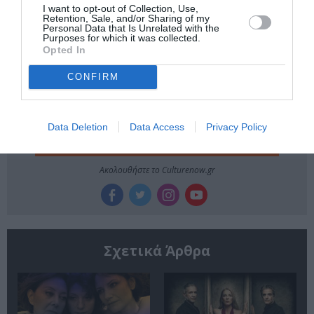
ΘΕΑΤΡΙΚΕΣ ΠΑΡΑΣΤΑΣΕΙΣ 2023 - 2024
I want to opt-out of Collection, Use,
Retention, Sale, and/or Sharing of my
Personal Data that Is Unrelated with the
Purposes for which it was collected.
Newsletter
Opted In
Κάθε βδομάδα στο e-mail σας τα τελευταία νέα για
CONFIRM
την Τέχνη και τον Πολιτισμό!
Data Deletion
Data Access
Privacy Policy
Ακολουθήστε το Culturenow.gr
Σχετικά Άρθρα