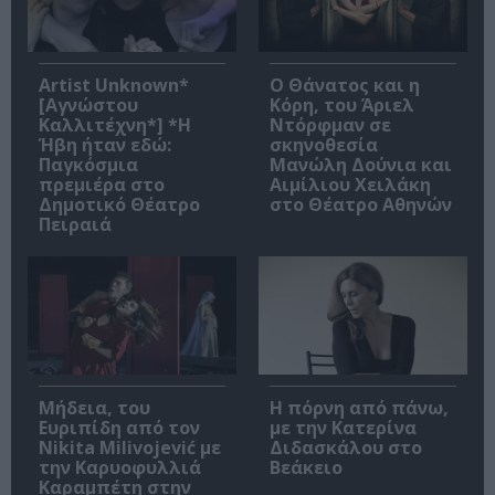
Artist Unknown*
Ο Θάνατος και η
[Αγνώστου
Κόρη, του Άριελ
Καλλιτέχνη*] *Η
Ντόρφμαν σε
Ήβη ήταν εδώ:
σκηνοθεσία
Παγκόσμια
Μανώλη Δούνια και
πρεμιέρα στο
Αιμίλιου Χειλάκη
Δημοτικό Θέατρο
στο Θέατρο Αθηνών
Πειραιά
Μήδεια, του
Η πόρνη από πάνω,
Ευριπίδη από τον
με την Κατερίνα
Nikita Milivojević με
Διδασκάλου στο
την Καρυοφυλλιά
Βεάκειο
Καραμπέτη στην