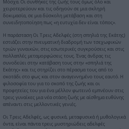
Μόσχα. Οι συνθήκες της ζωής τους όμως όλο και
χειροτερεύουν και τις οδηγούν σε μια σκληρή
δοκιμασία, σε μια δύσκολη μετάβαση και στη
συνειδητοποίηση πως «η ευτυχία δεν είναι τόπος».
Η παράσταση Οι Τρεις Αδελφές (στη σπηλιά της Εκάτης)
εστιάζει στην πνευματική διαδρομή των τσεχωφικών
τριών γυναικών, στις εσωτερικές συγκρούσεις και στις
πολλαπλές μεταμορφώσεις τους. Ένας άνδρας τις
συνοδεύει στην κατάβαση τους στην «σπηλιά της
Εκάτης» και τις στηρίζει στο πέρασμα τους από το
σκοτάδι στο φως και στον αναγεννημένο τους εαυτό. Η
φιλοσοφία του για το σκοπό της ζωής και οι
προφητείες του για ένα μέλλον φωτεινό εμπνέουν στις
τρεις γυναίκες μια νέα στάση ζωής με αίσθημα ευθύνης
απέναντι στις μελλοντικές γενιές.
Οι Τρεις Αδελφές, ως φυσικά, μεταφυσικά ή μυθολογικά
όντα, είναι πάντα τρεις μυστηριώδεις αδελφές