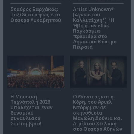
Σταύρος Ξαρχάκος:
Artist Unknown*
Ταξίδι στο φως στο
[Αγνώστου
Θέατρο Λυκαβηττού
Καλλιτέχνη*] *Η
Ήβη ήταν εδώ:
Παγκόσμια
πρεμιέρα στο
Δημοτικό Θέατρο
Πειραιά
Η Μουσική
Ο Θάνατος και η
Τεχνόπολη 2026
Κόρη, του Άριελ
υποδέχεται έναν
Ντόρφμαν σε
δυναμικό
σκηνοθεσία
συναυλιακό
Μανώλη Δούνια και
Σεπτέμβριο!
Αιμίλιου Χειλάκη
στο Θέατρο Αθηνών