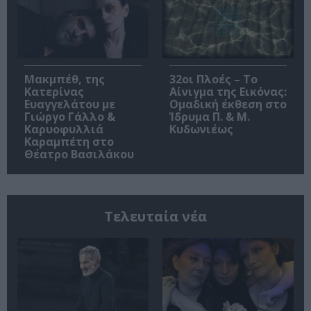
Μακμπέθ, της
32οι Πλοές – Το
Κατερίνας
Αίνιγμα της Εικόνας:
Ευαγγελάτου με
Ομαδική έκθεση στο
Γιώργο Γάλλο &
Ίδρυμα Π. & Μ.
Καρυοφυλλιά
Κυδωνιέως
Καραμπέτη στο
Θέατρο Βασιλάκου
Τελευταία νέα