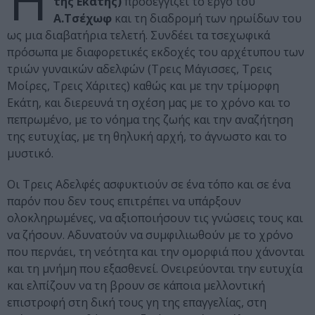
Η
της Εκάτης)
προσεγγίζει το έργο του
Α.Τσέχωφ
και τη διαδρομή των ηρωίδων του
ως μια διαβατήρια τελετή. Συνδέει τα τσεχωφικά
πρόσωπα με διαφορετικές εκδοχές του αρχέτυπου των
τριών γυναικών αδελφών (Τρεις Μάγισσες, Τρεις
Μοίρες, Τρεις Χάριτες) καθώς και με την τρίμορφη
Εκάτη, και διερευνά τη σχέση μας με το χρόνο και το
πεπρωμένο, με το νόημα της ζωής και την αναζήτηση
της ευτυχίας, με τη θηλυκή αρχή, το άγνωστο και το
μυστικό.
Οι Τρεις Αδελφές ασφυκτιούν σε ένα τόπο και σε ένα
παρόν που δεν τους επιτρέπει να υπάρξουν
ολοκληρωμένες, να αξιοποιήσουν τις γνώσεις τους και
να ζήσουν. Αδυνατούν να συμφιλιωθούν με το χρόνο
που περνάει, τη νεότητα και την ομορφιά που χάνονται
και τη μνήμη που εξασθενεί. Ονειρεύονται την ευτυχία
και ελπίζουν να τη βρουν σε κάποια μελλοντική
επιστροφή στη δική τους γη της επαγγελίας, στη