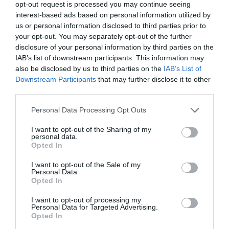
opt-out request is processed you may continue seeing
Γενική Είσοδος: 14€ | Μειωμένο: 10€
interest-based ads based on personal information utilized by
us or personal information disclosed to third parties prior to
Πληροφορίες / Κρατήσεις:
your opt-out. You may separately opt-out of the further
disclosure of your personal information by third parties on the
Τηλ.
: 210 3425335
|
bios.gr
IAB’s list of downstream participants. This information may
also be disclosed by us to third parties on the
IAB’s List of
Ακολουθήστε το Culturenow.gr στο
Google News
και
Downstream Participants
that may further disclose it to other
μάθετε πρώτοι όλες τις ειδήσεις
third parties.
Personal Data Processing Opt Outs
Δείτε όλα τα
τελευταία νέα
για την Τέχνη και τον
Πολιτισμό στο
Culturenow.gr
I want to opt-out of the Sharing of my
personal data.
Opted In
Νέοι Διαγωνισμοί
❯
I want to opt-out of the Sale of my
Personal Data.
Tags
Opted In
ΑΝΤΟΝ ΤΣΕΧΩΦ
ΔΗΜΗΤΡΗΣ ΤΣΙΑΜΗΣ
I want to opt-out of processing my
Personal Data for Targeted Advertising.
ΔΡΑΜΑ - ΚΟΙΝΩΝΙΚΟ - ΣΥΓΧΡΟΝΟ
Opted In