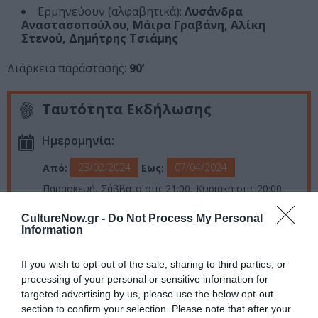
Ερμηνεύουν (αλφαβητικά):
Λυσάνδρα
Αναστασοπούλου, Μάιρα Γραβάνη, Αλίκη
Στενού, Δημήτρης Τσιάμης
Διάρκεια παράστασης:
90’
Ταυτότητα Εκδήλωσης
Ημερομηνία:
23/02/2024
07/04/2024
Από:
Εως:
Παρασκευή, Σάββατο στις 21:00, Κυριακή στις 20:00
Τοποθεσία:
CultureNow.gr -
Do Not Process My Personal
Information
BIOS, Πειραιώς 84 , Γκάζι
If you wish to opt-out of the sale, sharing to third parties, or
Bios
processing of your personal or sensitive information for
targeted advertising by us, please use the below opt-out
Eισιτήρια:
section to confirm your selection. Please note that after your